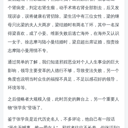
个肾病变，判定右肾生瘤，动手术将右肾全部割去，后又发
现误诊，误将健康右肾切除。梁生活中有三位女性，梁的继
母只比梁的夫人大两岁，梁结婚时有两名丫环，其中一名深
得梁喜欢，成了小妾。维新失败后逃亡海外，在海外又认识
一女子。徐志摩与陆小曼结婚时，梁启超出席证婚，指责徐
志摩陆小曼用情不专。
通过简单的了解，我们知道邪婬恶业对个人人生事业的巨大
影响，领导主要变革的人德行不够，导致变法失败，另一个
角度也说明当时众生的福报不具足，不足以感召好的领导，
环境等等。
之后侵略者大规模入侵，此时历史的舞台上，另一个重要人
物“张学良”登场了。
鉴于张学良是近代历史名人，不多评论，他自己有一段话
“平生无憾事，惟一爱女人”。邪婬者往往不长寿，但张活到1