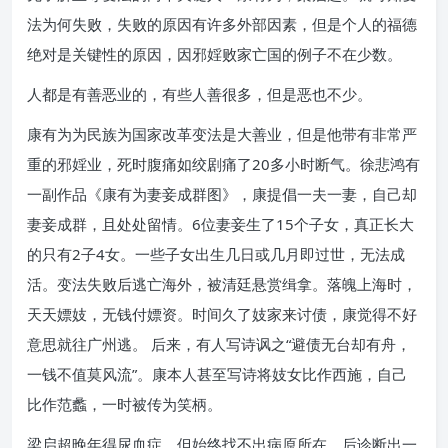
法为何失败，失败的原因有许多外部因素，但是个人的福德
绝对是关键性的原因，因邪婬败家亡国的例子不在少数。
人都是有善恶业的，有些人善很多，但是恶也不少。
康有为为民族为国家改革变法是大善业，但是他带有非常严
重的邪婬业，死时腹痛如绞剧痛了20多小时断气。徐悲鸿有
一副作品《康有为妻妾成群图》，康提倡一夫一妻，自己却
妻妾成群，且处处留情。6位妻妾生了15个子女，真正长大
的只有2子4女。一些子女出生几日或几月即过世，无法成
活。变法失败后逃亡海外，被清廷悬赏缉拿。落魄上海时，
天天嫖妓，无钱付嫖资。时间久了妓家来讨债，康觉得不好
意思就往广州逃。 后来，有人写诗讽之“避债无台却有舟，
一钱不值莫风流”。康本人甚至写诗将妓女比作西施，自己
比作范蠡，一时被传为笑柄。
梁启超晚年得尿血症，但始终找不出病原所在。后诊断出一