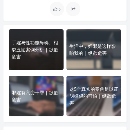
0
手婬与性功能障碍、相
生活中，婬邪是这样影
貌丑陋案例分析 | 纵欲
响我的 | 纵欲危害
危害
这5个真实的案例足以证
邪婬有六变十罪 | 纵欲
明嫖倡的可怕 | 纵欲危
危害
害