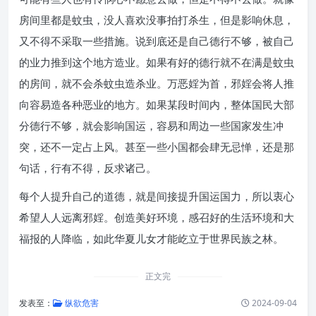
房间里都是蚊虫，没人喜欢没事拍打杀生，但是影响休息，
又不得不采取一些措施。说到底还是自己德行不够，被自己
的业力推到这个地方造业。如果有好的德行就不在满是蚊虫
的房间，就不会杀蚊虫造杀业。万恶婬为首，邪婬会将人推
向容易造各种恶业的地方。如果某段时间内，整体国民大部
分德行不够，就会影响国运，容易和周边一些国家发生冲
突，还不一定占上风。甚至一些小国都会肆无忌惮，还是那
句话，行有不得，反求诸己。
每个人提升自己的道德，就是间接提升国运国力，所以衷心
希望人人远离邪婬。创造美好环境，感召好的生活环境和大
福报的人降临，如此华夏儿女才能屹立于世界民族之林。
正文完
发表至：
纵欲危害
2024-09-04