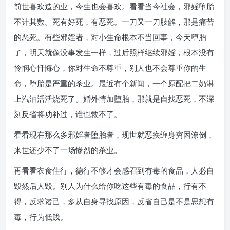
前世喜欢造的业，今生也会喜欢。看看当今社会，邪婬堕胎
不计其数。死有好死，有恶死。一刀又一刀肢解，那是痛苦
的恶死。有些邪婬者，对小生命根本不当回事，今天堕胎
了，明天就像没事发生一样，过后照样继续邪婬，根本没有
怜悯心忏悔心，你对生命不尊重，别人也不会尊重你的生
命，堕胎是严重的杀业。最近有个新闻，一个原配把二奶淋
上汽油活活烧死了。婚外情加堕胎，那就是自找恶死，不深
刻反省将功补过，谁也救不了。
看看现在那么多邪婬者堕胎者，现世就恶疾缠身穷困潦倒，
来世还少不了一场惨烈的杀业。
再看看衣食住行，德行不够才会感召到有毒的食品，人必自
毁然后人毁。别人为什么给你吃这些有毒的食品，行有不
得，反求诸己，多从自身寻找原因，反省自己是不是思想有
毒，行为低贱。