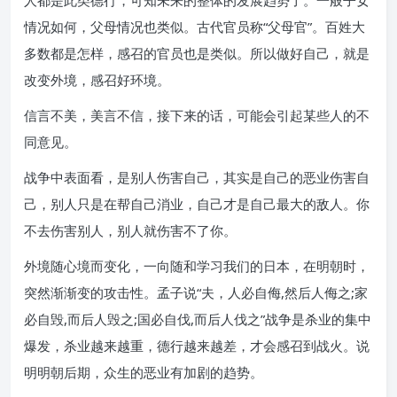
人都是此类德行，可知未来的整体的发展趋势了。一般子女
情况如何，父母情况也类似。古代官员称“父母官”。百姓大
多数都是怎样，感召的官员也是类似。所以做好自己，就是
改变外境，感召好环境。
信言不美，美言不信，接下来的话，可能会引起某些人的不
同意见。
战争中表面看，是别人伤害自己，其实是自己的恶业伤害自
己，别人只是在帮自己消业，自己才是自己最大的敌人。你
不去伤害别人，别人就伤害不了你。
外境随心境而变化，一向随和学习我们的日本，在明朝时，
突然渐渐变的攻击性。孟子说“夫，人必自侮,然后人侮之;家
必自毁,而后人毁之;国必自伐,而后人伐之”战争是杀业的集中
爆发，杀业越来越重，德行越来越差，才会感召到战火。说
明明朝后期，众生的恶业有加剧的趋势。