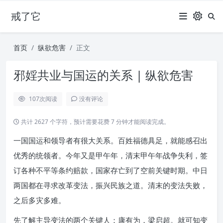
戒了它
首页
纵欲危害
正文
邪婬共业与国运的关系 | 纵欲危害
107
次阅读
没有评论
共计 2627 个字符，预计需要花费 7 分钟才能阅读完成。
一国国运和领导者有很大关系。百姓福德具足，就能感召出
优秀的统领者。今年又是甲午年，清末甲午年战争失利，签
订各种不平等条约赔款，国家存亡到了空前关键时期。中日
两国都在寻求改革变法，振兴民族之道。清末的变法失败，
之后多灾多难。
先了解主导变法的两个关键人：康有为，梁启超。就可知变