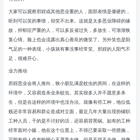
大家可以观察邪婬或其他恶业重的人，面部表情是僵硬的，
听到可以笑的事情，却笑不出来。这就是太多恶业障碍的缘
故，抑郁症严重的人，可以多反省过失，多放生，可渐渐恢
复心情。脸上也会流露出真心善良的微笑了。另外笑也是阳
气足的一种表现，小孩就有事没事经常笑。邪婬的人阳气不
足，很难开心。
业力推动
邪婬恶业会将人推向，狭小脏乱满是蚊虫的房间，在这样的
环境中，又容易造杀业杀蚊虫。其实很多人并不愿意多杀
生，但是在这样的环境中也没办法。就像有些工种，地位低
贱还非常容易和群众造成对立面，最近几年大量出现协辅职
工种人员，干的是不讨好的活，还容易背黑锅。如有的工种
经常面对小贩，他在这个位置上，不得已要采取一些措施，
可能有些人也有怜悯心不愿意去做，但是不得不去做。就像