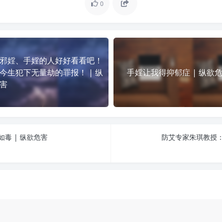
0
邪婬、手婬的人好好看看吧！
今生犯下无量劫的罪报！ | 纵
手婬让我得抑郁症 | 纵欲
害
毒 | 纵欲危害
防艾专家朱琪教授：