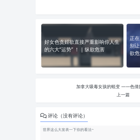
正在
好女色贪婬欲直接严重影响你人生
别让
的六大“运势” ！ | 纵欲危害
欲危
加拿大吸毒女孩的蜕变 ——色倩如
上一篇
评论（没有评论）