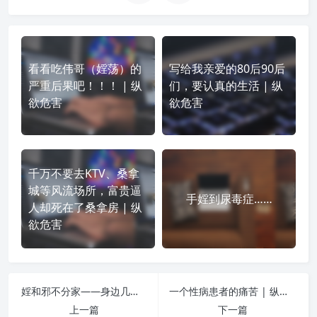
看看吃伟哥（婬荡）的
写给我亲爱的80后90后
严重后果吧！！！ | 纵
们，要认真的生活 | 纵
欲危害
欲危害
千万不要去KTV、桑拿
城等风流场所，富贵逼
手婬到尿毒症……
人却死在了桑拿房 | 纵
欲危害
婬和邪不分家——身边几个损友的故事 | 纵欲危害
一个性病患者的痛苦 | 纵欲危害
上一篇
下一篇