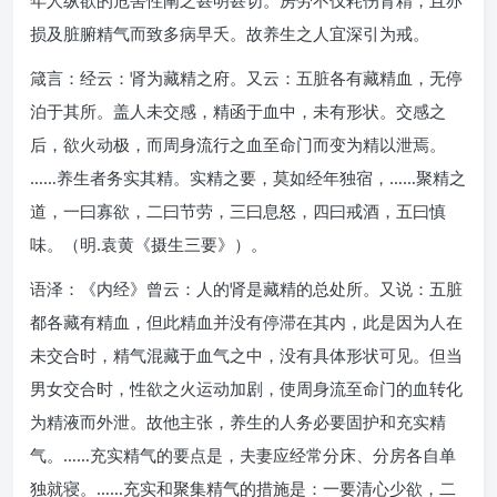
年人纵欲的危害性阐之甚明甚切。房劳不仅耗伤肾精，且亦
损及脏腑精气而致多病早夭。故养生之人宜深引为戒。
箴言：经云：肾为藏精之府。又云：五脏各有藏精血，无停
泊于其所。盖人未交感，精函于血中，未有形状。交感之
后，欲火动极，而周身流行之血至命门而变为精以泄焉。
……养生者务实其精。实精之要，莫如经年独宿，……聚精之
道，一曰寡欲，二曰节劳，三曰息怒，四曰戒酒，五曰慎
味。（明.袁黄《摄生三要》）。
语泽：《内经》曾云：人的肾是藏精的总处所。又说：五脏
都各藏有精血，但此精血并没有停滞在其内，此是因为人在
未交合时，精气混藏于血气之中，没有具体形状可见。但当
男女交合时，性欲之火运动加剧，使周身流至命门的血转化
为精液而外泄。故他主张，养生的人务必要固护和充实精
气。……充实精气的要点是，夫妻应经常分床、分房各自单
独就寝。……充实和聚集精气的措施是：一要清心少欲，二