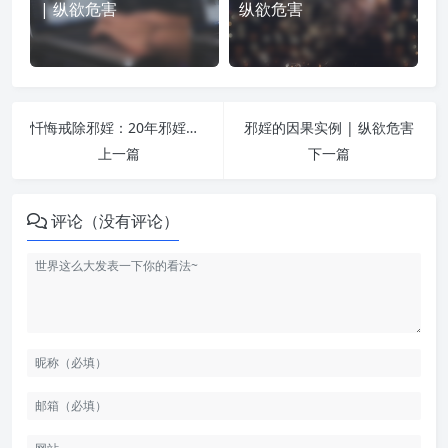
| 纵欲危害
纵欲危害
忏悔戒除邪婬：20年邪婬导致诸事不顺 | 纵欲危害
邪婬的因果实例 | 纵欲危害
上一篇
下一篇
评论（没有评论）