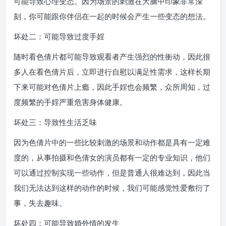
可能导致心理变态。因为场景的刺激在大脑中印象非常深
刻，你可能跟你伴侣在一起的时候会产生一些变态的想法。
坏处二：可能导致过度手婬
随时看色倩片都可能导致观看者产生强烈的性衝动，因此很
多人在看色倩片后，立即进行自慰以满足性需求，这样长期
下来可能对色倩片上瘾，因此手婬也会频繁，众所周知，过
度频繁的手婬严重危害身体健康。
坏处三：导致性生活乏味
因为色倩片中的一些比较刺激的场景和动作都是具有一定难
度的，从事拍摄和色倩女的演员都有一定的专业知识，他们
可以通过控制实现一些动作，但是普通人很难达到，因此当
我们无法达到这样的动作的时候，我们可能感觉性爱敷衍了
事，失去趣味。
坏处四：可能导致婚外情的发生