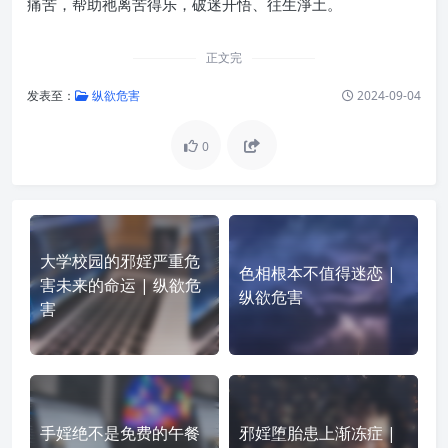
痛苦，帮助祂离苦得乐，破迷开悟、往生淨土。
正文完
发表至：
纵欲危害
2024-09-04
0
大学校园的邪婬严重危
色相根本不值得迷恋 |
害未来的命运 | 纵欲危
纵欲危害
害
手婬绝不是免费的午餐
邪婬堕胎患上渐冻症 |