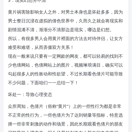
3：现实幻想分不清
黄片祸害除影响女人之外，对男士本身也是坏处多多，因为
男士整日沉浸在虚拟的倩色世界中，久而久之就会将现实和
剧情混淆不清，渐渐分不清那边是现实，哪边是幻想。
所以，有很多男人会用黄片裡面的方法去对待伴侣，让女方
难受和难堪，从而弄僵双方关系！
现在一般来说只要有一定网龄的网友，都可以轻易的找到不
少色倩网站，色倩网站上的图片，视频琳琅满目，确实可以
勾起很多人的性衝动和性欲望，不过长期看色倩片可能导致
不少问题，下面咱们一一总结一下！
坏处一：导致心理变态
众所周知，色倩片（俗称“黄片”）上的一些性行为都是非常
不正常的性行为，一些色倩片为了达到销量等指标，特意选
择一些非常刺激的动作和场景，因此长期观看色倩片的朋友