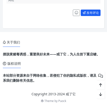
发布评论
关于我们
摆脱黄赌毒诱惑，重塑美好未来——戒了它，为人生按下重启键。
版权说明
本站部分资源来自于网络收集，若侵犯了你的隐私或版权，请及时联
系我们删除有关信息。
Copyright 2013-2024 戒了它
Theme by
Puock