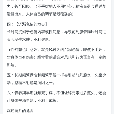
力，甚至阳痿。（不手婬的人不用担心，精液充盈会通过梦
遗排出来。人体自己的调节是最稳妥的）
四：【沉溺色倩的危害】
长时间沉溺于色倩内容或性幻想，导致前列腺管膨胀时间过
长会发生水肿，不利健康。
（性幻想也叫意婬。就是说过久的沉溺色倩，即使不手婬，
对身体也有伤害）经常看的话会对思想和行为语言有一定的
影响。
五：长期频繁做性和频繁手婬一样会引起前列腺炎，久坐少
动，忍精不射也是病因之一。
六：青春期早期就频繁手婬，不但让锌元素过多流失，还会
让身体被动早熟，不利于成长。
沉迷黄片的危害