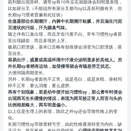
前列腺出现异样。通常sy有10年左右就能体会到明显表现，
比如尿分叉（不能说所有尿分叉都与sy以及前列腺有关，但
长期sy习惯者普遍有此症状）
生值器部位长期潮汗，内裤中长期潮汗粘腻，并且滋生污泥
豆渣状的污垢，汗为臊臭气味。
随之伴有口臭出现，而且牙齿污黄不白。常年习惯性sy者甚
至出现龋齿，而且多现於上牙。
极易口腔溃疡，基本口舌略有创痕便会演变为口腔溃疡，甚
至自生。
容易出汗，盛夏或高温环境中汗液分泌明显多於其他人。另
外长期sy者稍有运动，如登楼等就会有喘息劳乏状态。
大便间隔周期变长。
另外，长期sy者面色不正常。或是苍白，或是灰暗。身材同
样不正常，要么消瘦，要么虚胖。
再有个别现象，若是幼年便开始习惯性sy，那么青年时便会
出现两耳生长缓慢的情况，表现为两耳较正常人而言与头的
比例相差略大，两耳明显偏小。
以上仅是生理上的表现，除此之外sy还会导致性格上的变
化。
长期习惯性sy导致肾精亏空，由此性格逐渐转变为内向，缺
乏活力，甚至孤僻，有社交恐惧等。
心理状态和性格其实与