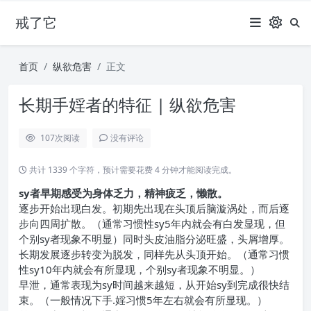
戒了它
首页
纵欲危害
正文
长期手婬者的特征 | 纵欲危害
107
次阅读
没有评论
共计 1339 个字符，预计需要花费 4 分钟才能阅读完成。
sy者早期感受为身体乏力，精神疲乏，懒散。
逐步开始出现白发。初期先出现在头顶后脑漩涡处，而后逐
步向四周扩散。（通常习惯性sy5年内就会有白发显现，但
个别sy者现象不明显）同时头皮油脂分泌旺盛，头屑增厚。
长期发展逐步转变为脱发，同样先从头顶开始。（通常习惯
性sy10年内就会有所显现，个别sy者现象不明显。）
早泄，通常表现为sy时间越来越短，从开始sy到完成很快结
束。（一般情况下手.婬习惯5年左右就会有所显现。）