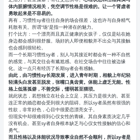
体内脏腑情况相关，凭空调节性格是很难的。让一个肾虚者
勇敢起来是不容易的。
再有，习惯性sy者往往自身的场会很差，这也许与自身精气
耗散有关。所谓“场”是指一种潜在的魅力。
打个比方：一个漂亮而且真正健康的女孩子，仅仅是站在她
身边都会感到很舒服。场好的人即便相貌并不出众与其接触
也会感到很轻松。
而一个长期习惯性sy者，别人与其接近时都会有一种不自然
的感觉，与其交往会有尴尬感。在社交场合中往往被边缘
化。这一点只有经历了长期sy者会有感触。
由此，由习惯性sy长期发展，进入青年时期，相貌上年纪轻
轻满头白发甚至脱发，张嘴口臭齿黄。体能上虚乏无能。性
格上低落孤僻，不善交际，懦弱甚至猥琐。
就此状态，若想独立在社会上立足，其压力是很大的。甚至
连正常的婚恋都会受到很大的阻碍。所以sy者虽然有很强的
性欲，非常好色，心目中很爱恋漂亮女子。
但现实中却很难得到心仪女性的青睐。其自身素质决定几乎
没有机会。甚至sy者自身根本缺乏与心仪女性接触的信心和
勇气。
而且性格以及体能状况导致事业自然不会顺利，所以sy者是