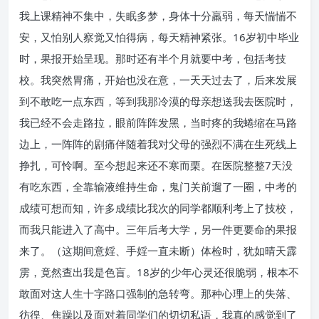
我上课精神不集中，失眠多梦，身体十分羸弱，每天惴惴不
安，又怕别人察觉又怕得病，每天精神紧张。16岁初中毕业
时，果报开始呈现。那时还有半个月就要中考，包括考技
校。我突然胃痛，开始也没在意，一天天过去了，后来发展
到不敢吃一点东西，等到我那冷漠的母亲想送我去医院时，
我已经不会走路拉，眼前阵阵发黑，当时疼的我蜷缩在马路
边上，一阵阵的剧痛伴随着我对父母的强烈不满在生死线上
挣扎，可怜啊。至今想起来还不寒而栗。在医院整整7天没
有吃东西，全靠输液维持生命，鬼门关前遛了一圈，中考的
成绩可想而知，许多成绩比我次的同学都顺利考上了技校，
而我只能进入了高中。三年后考大学，另一件更要命的果报
来了。（这期间意婬、手婬一直未断）体检时，犹如晴天霹
雳，竟然查出我是色盲。18岁的少年心灵还很脆弱，根本不
敢面对这人生十字路口强制的急转弯。那种心理上的失落、
彷徨、焦躁以及面对着同学们的切切私语，我真的感觉到了