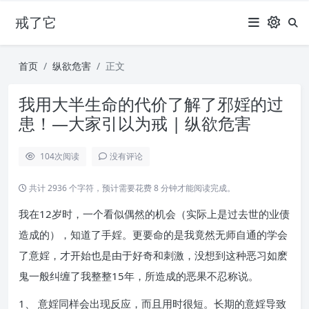
戒了它
首页
纵欲危害
正文
我用大半生命的代价了解了邪婬的过
患！—大家引以为戒 | 纵欲危害
104
次阅读
没有评论
共计 2936 个字符，预计需要花费 8 分钟才能阅读完成。
我在12岁时，一个看似偶然的机会（实际上是过去世的业债
造成的），知道了手婬。更要命的是我竟然无师自通的学会
了意婬，才开始也是由于好奇和刺激，没想到这种恶习如麽
鬼一般纠缠了我整整15年，所造成的恶果不忍称说。
1、 意婬同样会出现反应，而且用时很短。长期的意婬导致