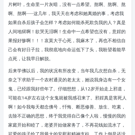
片树叶，生命里一片灰暗，没有一点希望。熬啊、熬啊、熬
啊、熬啊······这几年，我天天在考虑和她离婚的事，考虑我
如果自杀后孩子会怎样？考虑如何能杀死欺负我的人？真是
人间地狱啊！欲哭无泪啊！生命中一点希望也没有，意婬的
果报好惨啊！！！哀莫大于心死，我麻木了，再也不相信自
己会有好日子拉，我彻底地向命运低下了头，我盼望着能早
点死，让我早日解脱。
后来学佛以后，我的状况有所改变，当年我几次想自杀，无
奈之下求助于一个农村通灵的老太太，她说我身边有一个女
鬼，已经跟我好些年了。仔细想想，从12岁开始走上邪道，
可能在14岁左右这个女鬼就被我感召来了。邪婬真是害死人
啊！如今我每天都念佛号，忏悔、断恶修善、放生、吃素，
去除不正确的思想，终于我觉得自己像个人啦，慢慢的我的
家庭开始和睦了，老婆开始做家务了，不再花钱如流水了，
可爱的孩子给了我最大的安慰和精神支柱，工作上倒是还没