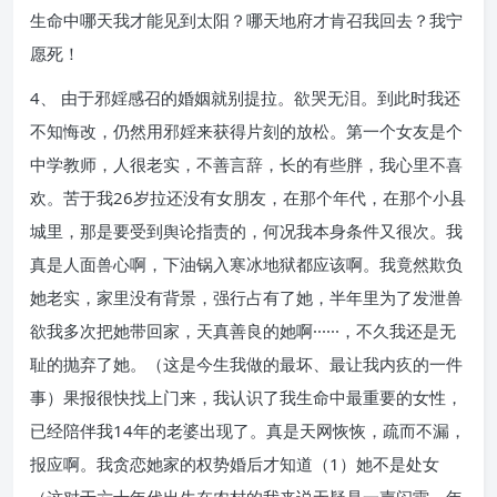
生命中哪天我才能见到太阳？哪天地府才肯召我回去？我宁
愿死！
4、 由于邪婬感召的婚姻就别提拉。欲哭无泪。到此时我还
不知悔改，仍然用邪婬来获得片刻的放松。第一个女友是个
中学教师，人很老实，不善言辞，长的有些胖，我心里不喜
欢。苦于我26岁拉还没有女朋友，在那个年代，在那个小县
城里，那是要受到舆论指责的，何况我本身条件又很次。我
真是人面兽心啊，下油锅入寒冰地狱都应该啊。我竟然欺负
她老实，家里没有背景，强行占有了她，半年里为了发泄兽
欲我多次把她带回家，天真善良的她啊······，不久我还是无
耻的抛弃了她。（这是今生我做的最坏、最让我内疚的一件
事）果报很快找上门来，我认识了我生命中最重要的女性，
已经陪伴我14年的老婆出现了。真是天网恢恢，疏而不漏，
报应啊。我贪恋她家的权势婚后才知道（1）她不是处女