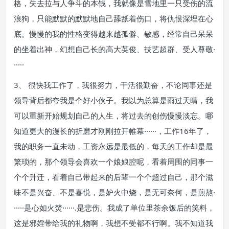
格，失去拉与人争斗的本钱，我就像是雪地里一只受伤的流
浪狗，只能默默的默默地自己舔舐着伤口，将仇恨深埋在心
底。慢慢的我的性格变得越来越孤僻、敏感，经常自己呆呆
的坐着出神，幻想自己长的高大英俊、技艺超群、受人尊敬·
·····
3、 很快我工作了，我很努力，干活很勤奋，不论同事还是
领导背后都夸我是个好小伙子。我以为总算是雨过天晴，我
可以重新开始规划自己的人生，将过去的创伤慢慢淡忘。哪
知道更大的漫长的折磨才刚刚拉开帷幕······，工作16年了，
我的职务一直未动，工资永远是最低的，每天的工作却是最
繁琐的，那个领导会喜欢一个娘娘腔呢，看着周围的同事一
个个升迁，看着自己带起来的后辈一个个超过自己，那个滋
味不是兴奋、不是喜悦，是妒火中烧，是无可奈何，是煎熬·
·····是心如火焚······.是悲伤。我成了单位里茶余饭后的笑料，
这是邪婬带给我的礼物啊，我想不受都不行啊。我不知道我