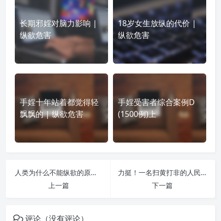
长期邪婬对脑力影响 |
18岁女生放纵的代价 |
纵欲危害
纵欲危害
手婬十年站着都觉得轻
手婬受害者综合案例D
飘飘的 | 纵欲危害
(1500例)上
人类为什么不能纵欲的原因 | 纵欲危害
力挺！一名扫黄打非的人民警察宣誓：坚决跟一切色倩斗争到底！ | 纵欲危害
上一篇
下一篇
评论（没有评论）