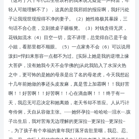
（这对于六十年代出生在农村的我来说无疑是一声闷雷，年
轻人可能理解不了），这真的是我邪婬的报应啊，我奸污处
子让我现世现报得不净的妻子。（2）她性格极其暴躁，三
句话不合心意，立刻掀桌子砸板凳。（3）对钱贪得无厌，
花钱如流水（4）目空一切，蛮不讲理，总觉得自己是千金
小姐，看那里都不顺眼。（5）一点家务不会（6）可以说用
泼妇+悍妇来形容一点都不为过。[实际上她是我的逆增上缘
大菩萨，没有她我今天不会学佛的]从此我陷入了水深火热
之中，更可怖的是她的母亲是出了名的母老虎，今天我想起
十几年前她做的事还头皮发麻，真是雪上加霜啊！！我好苦
啊！！好苦啊！！好苦啊！！心在滴血啊！！！终于有一
天，我忍无可忍决定和她离婚，老天爷却不答应。人从巧计
夸伶俐，天自从容做主张。······她怀孕拉···哈哈哈···泪水···.孩
子出生后，我对苦海无边理解的更深拉···更深拉···更深拉··
·，为了孩子有个幸福的童年我打落牙齿肚里咽，我忍、忍、