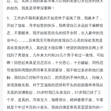
忍、忍。实际上我的家庭冷暴力让我的老婆心灵也受到很大
的创伤。我真是罪孽深重啊！
5、 工作的不顺和家庭的不如意终于逼疯了我，我麻木了，
开始了放纵，寻求短暂的快乐，我希望自己永远处于麻醉状
态，不要醒来。我开始留意街头的招手女郎，出入豪华的洗
浴中心，…….后来我无可救药的发现自己心灵的深处竟然是
喜欢英俊的男人，真的是大报应啊！绝望的我很快在网上寻
找到了男朋友，几年来大约和20几个男子有过一夜情。可耻
啊！回想起来真是丑态百出，十分恶心，十分龌龊。同性恋
导致我和周围的男同事关系很紧张，我不敢过多的和他们接
触，我怕自己控制不住自己，把邪恶的手伸向熟人，怕被人
发现身败名裂。对于艾滋病的恐惧和手头的拮据最终将我从
无底的深渊救起，35岁时我已头发花白，37岁我已掉了三
个牙。是真的。浑身无力，颈椎突出，精神萎靡不振，乍看
就是个年过半百的小老头。我就仿佛是寒风里瑟瑟发抖的一