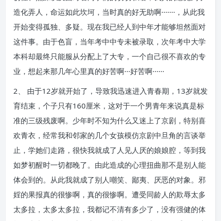
造化弄人，命运如此坎坷，当时真的好无助啊·······，从此我
开始变得孤独、多疑。现在我已经人到中年才能够坦然面对
这件事。由于色盲，当年考中中专未被录取，次年考中大学
本科却最终只能服从分配上了大专，一个自己很不喜欢的专
业，想起来那几年心里真的好苦啊···好苦啊······
2、 由于12岁就开始了，导致我迅速进入青春期，13岁就发
育结束，个子只有160厘米，这对于一个男青年来说真是标
准的三级残废啊。少年时不知为什么又迷上了京剧，特别喜
欢青衣，经常我和邻家的几个女孩模仿京剧中旦角的言谈举
止，学她们走路，很快我就成了人见人厌的娘娘腔，等到我
如梦初醒时一切都晚了。由此造成的心理扭曲那不是别人能
体会到的。从此我就成了别人嘲笑、鄙夷、厌恶的对象。邪
婬的果报真的很惨啊，真的很惨啊。遭受同龄人的欺辱太多
太多拉，太多太多拉，我都记不清有多少了，没有强健的体