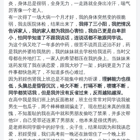
炎，身体总是很弱，全身无力，一走路就全身出冷汗，喘气
厉害像一个老人。
有一次得了一场大病一个月才好，我的身体突然变的很脆
弱，我去医院体检，结果出来了，
我得了三小阳，我把情况
告诉家人，我的家人都为我担心害怕，我自己更是自卑胆
小，怕同学知道了不跟我说话，连说话都不敢跟同学说。
为这个病又吃了一年多的中药，很苦不说而且还治不好，药
是我的外婆给我熬的，我的妹妹就去学校给我送药，当时父
母都在外地打工，一家人的希望都压在我的身上。当妹妹来
送药发现了我在谈恋爱，跟我大吵了一架，妈妈更是为了这
件事都快急死了，不知道多伤心难过。
因为邪婬伤肾我上班总是不能集中精力听课，
理解能力也很
低，头脑总是昏昏沉沉，哈欠不断，打嗝不断，喷嚏不断，
同学都笑话我，但是我并没有反省过来，反而越陷越深。
在高中我是我们班上的反面教材，班主任常常对同学说我被
男生一包瓜子，两个棒棒糖就骗走了。现在想起来真的很羞
愧，不知羞耻的我在高中就和男朋友偷吃了禁果，并多次帮
他SY，自己受罪还连累了男朋友，他本来是很优秀的。
是老师和同学眼中的好学生，尖子生，结果却因为和我谈恋
爱，邪婬受报，我们高考前一晚还在旅馆住了一个晚上邪