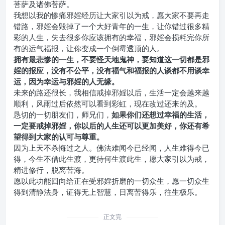
菩萨及诸佛菩萨。
我想以我的惨痛邪婬经历让大家引以为戒，愿大家不要再走
错路，邪婬会毁掉了一个大好青年的一生，让你错过很多精
彩的人生，失去很多你应该拥有的幸福，邪婬会损耗完你所
有的运气福报，让你变成一个倒霉透顶的人。
拥有最悲惨的一生，不要怪天地鬼神，要知道这一切都是邪
婬的报应，没有不公平，没有福气和福报的人谈都不用谈幸
运，因为幸运与邪婬的人无缘。
未来的路还很长，我相信戒掉邪婬以后，生活一定会越来越
顺利，风雨过后依然可以看到彩虹，现在改过还来的及。
恳切的一切朋友们，师兄们，
如果你们还想过幸福的生活，
一定要戒掉邪婬，你以后的人生还可以更加美好，你还有希
望得到大家的认可与尊重。
因为上天不杀悔过之人。佛法难闻今已经闻，人生难得今已
得，今生不借此生渡，更待何生渡此生，愿大家引以为戒，
精进修行，脱离苦海。
愿以此功能回向给正在受邪婬折磨的一切众生，愿一切众生
得到清静法身，证得无上智慧，日离苦得乐，往生极乐。
正文完