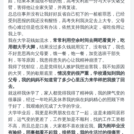
婬，结果本来成绩不错的他，高考失利差一分与大学失诸交
臂，害得他让全家失望，并再复读。
总总往事并没有让我好好反省自己犯下的一桩桩罪恶，已经
受到恶报的我还没有醒悟，高考失利我决定去上大专。父母
伤心难过但是也没有办法，依然支持我的决定，省吃俭用让
我上学。
我在大学花钱如流水，
常常利用空余时间去网吧看黄片，吃
用都大手大脚，
结果没过多久钱就用完了。没有钱了，我也
不好意思再向父母要，饿一餐，饱一餐，加竞选班干部失
利，等等原因，我患得患失的心让我精神崩溃了。
我得了忧郁症，总是觉得别人嫉妒我想迫害我，我不知原因
的大哭，哭的歇斯底里，
情况变的很严重，学校通知到我的
父母，我的妈妈不知道背了多少心里压力来学样把我接了回
去。
就这样我休学了，家人都觉得我得了精神病，我的脾气变的
很暴躁，经过一年吃药及休养我的病在妈妈精心的照顾下终
于好了，我艰难的完成了大学的学业。
大学毕业后，我更是和男朋友住在了一起，这是未婚同居邪
婬，运气变的更差了，工作更加是不顺利，找的工作工资都
不高，而且总是口臭，大家都不喜欢接近我。
因为刚毕业没
有验经，同事都看不起我，排挤我，我的生活过的很痛苦，