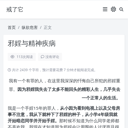
戒了它
首页
纵欲危害
正文
邪婬与精神疾病
113
次阅读
没有评论
共计 2439 个字符，预计需要花费 7 分钟才能阅读完成。
我有一个有罪的人，在这里我深深的忏悔自己所犯的邪婬重
罪。
因为邪婬我失去了太多不能回头的精彩人生，几乎失去
一个正常人的生活。
我是一个手婬15年的罪人，
从小因为看到电视上以及父母房
事不注意，
我从下就种下了邪婬的种子，从小学4年级我就
开始暗恋同学并开始手婬。
那时候不知道为什么同学老师都
不喜欢我，我现在才知道因为邪婬会让周围的人讨厌而且很