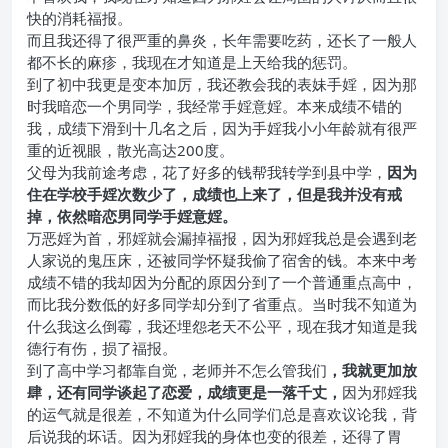
快的消耗福报。
而且我还得了很严重的鼻炎，长年需要吃药，还长了一般人
都不长的麻疹，我现在才知道是上天给我的惩罚。
到了初中我更是变本加厉，我还教会我的表妹手婬，因为那
时我暗恋一个男同学，我经常手婬意婬。本来成绩不错的
我，成绩下滑到十几名之后，因为手婬我小小年龄就有很严
重的近视眼，散光高达200度。
父母为我前途考虑，花了好多的钱帮我转学到县中学，
因为
住在学校手婬次数少了，成绩也上来了，但是我并没有戒
掉，依然暗恋男同学手婬意婬。
万恶婬为首，邪婬就会漏掉福报，因为邪婬我总是会遇到老
人家说的鬼压床，还被同学怀疑我偷了宿舍的钱。本来中考
成绩不错的我却因为分配的原因分到了一个普通重点高中，
而比我分数低的好多同学却分到了省重点。当时我不知道为
什么我这么倒霉，我还埋怨老天不公平，现在我才知道是我
德行有伤，损了福报。
到了高中学习都靠自觉，老师并不怎么管我们
，我就更加放
肆，还有同学谈起了恋爱，成绩更是一落千丈，
因为邪婬我
的运气就是很差，不知道为什么同学们总是喜欢议论我，背
后说我的坏话。因为邪婬我的身体也变的很差，还得了胃