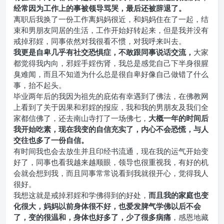
经常因为工作上的事被领导骂哭，最后还被辞退了。
离职后我换了一份工作离妈妈很近，和妈妈住在了一起，结
束和男朋友同居的生活，工作开始好转起来，但是我并没有
戒掉邪婬，同事依然对我很看不惯，对我呼来叫去。
我更是自卑几乎有社交恐惧症，不敢跟同事说话交流，
大家
都觉得我内向，邪婬手婬伤肾，我总是感觉自己下半身很腥
臭难闻，而且不知道为什么总是很自卑好像自己做错了什么
事，抬不起头。
毕业两年后的我因为祖先的庇佑有幸遇到了佛法，在佛教网
上看到了关于因果和邪婬的报应，我和我的男朋友及我们全
家都信佛了，还去南山寺打了一场佛七，
大概一年的时间后
我开始吃素，现在我变的自信充实了，内心不会恐慌，与人
交往也多了一份自信。
有时间我也会去放生并且印经书流通，现在我的运气开始变
好了，同事也看我越来越顺眼，领导也很重视我，有好的机
会就会想到我，而且同事常常说看到我就很开心，觉得我人
很好。
我想这就是戒掉邪婬和学佛得到的好处，
而且我的家庭也变
化很大，妈妈以前身体很不好，也爱发脾气学佛以后不会
了，变的很温和，身体也好多了，少了很多病痛
，感恩地藏