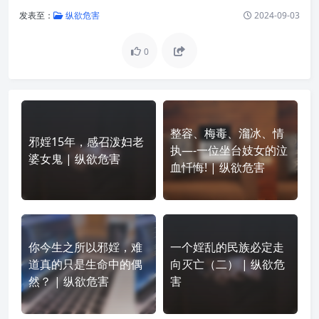
发表至：
纵欲危害
2024-09-03
0
整容、梅毒、溜冰、情
邪婬15年，感召泼妇老
执—-一位坐台妓女的泣
婆女鬼 | 纵欲危害
血忏悔! | 纵欲危害
你今生之所以邪婬，难
一个婬乱的民族必定走
道真的只是生命中的偶
向灭亡（二） | 纵欲危
然？ | 纵欲危害
害