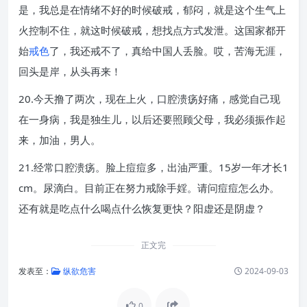
是，我总是在情绪不好的时候破戒，郁闷，就是这个生气上
火控制不住，就这时候破戒，想找点方式发泄。这国家都开
始
戒色
了，我还戒不了，真给中国人丢脸。哎，苦海无涯，
回头是岸，从头再来！
20.今天撸了两次，现在上火，口腔溃疡好痛，感觉自己现
在一身病，我是独生儿，以后还要照顾父母，我必须振作起
来，加油，男人。
21.经常口腔溃疡。脸上痘痘多，出油严重。15岁一年才长1
cm。尿滴白。目前正在努力戒除手婬。请问痘痘怎么办。
还有就是吃点什么喝点什么恢复更快？阳虚还是阴虚？
正文完
发表至：
纵欲危害
2024-09-03
0