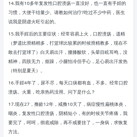
14.我有10多年复发性口腔溃疡一直没好，也一直有手婬的
习惯，大便干结量少。请教如何治疗?吃过不少中药，医生
说我是阴虚火旺引起的。
15.我手婬后的主要症状：经常容易上火，口腔溃疡，遗精
（梦遗比滑精稍多，打篮球比较累的时候滑精教多，现在不
敢去打篮球了）白天易出汗，腰膝酸软，头晕目眩耳鸣，没
精神，四肢无力，烦躁，小腿怕冷但手心，足心易出汗发热
（特别是夏天）。
16.手婬4年了，尿不尽，每天口痰都有血，不多。经常口腔
溃疡。火重，吃亲热药没用。问下是什么？
17.现在27，撸龄12年，戒撸10天了，病症慢性扁桃体炎，
咽炎，复发性口腔溃疡，阴精短小，有的时候关节疼痛，我
要完了，呵呵，彻底戒除，再不戒要挂了，一身病，求恢复
方法。