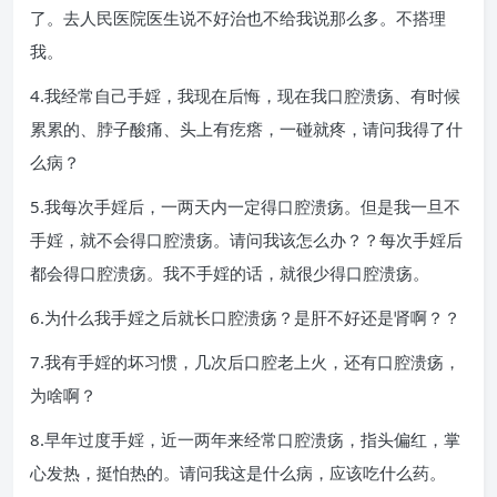
了。去人民医院医生说不好治也不给我说那么多。不搭理
我。
4.我经常自己手婬，我现在后悔，现在我口腔溃疡、有时候
累累的、脖子酸痛、头上有疙瘩，一碰就疼，请问我得了什
么病？
5.我每次手婬后，一两天内一定得口腔溃疡。但是我一旦不
手婬，就不会得口腔溃疡。请问我该怎么办？？每次手婬后
都会得口腔溃疡。我不手婬的话，就很少得口腔溃疡。
6.为什么我手婬之后就长口腔溃疡？是肝不好还是肾啊？？
7.我有手婬的坏习惯，几次后口腔老上火，还有口腔溃疡，
为啥啊？
8.早年过度手婬，近一两年来经常口腔溃疡，指头偏红，掌
心发热，挺怕热的。请问我这是什么病，应该吃什么药。