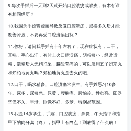
9.每次手婬后一天到2天就开始口腔溃疡或喉炎，有木有谁
有相同经历？
10.我因为手婬肾虚而导致反复口腔溃疡，戒撸多久后才能
改善肾虚，不要再受口腔溃疡困扰？
11.你好，请问我手婬有十年左右了，现在症状有，口干，
耳鸣，手心出汗，有时上火口腔溃疡，阴精短小，经常遗
精，遗精后人无精打采，腰酸背痛的，可以服用五子衍宗丸
和知柏地黄丸吗？知柏地黄丸是去火的吧。
12.口干，喝水稍多。口腔溃疡常发生。有手婬恶习10多
年。尿多，尿短急。尿黄，腰酸痛。脚怕冷。性欲强。阳器
坚但不久。早泄。睡觉不好。多梦。特别易范困。
13.我是14岁学生，手婬，口腔溃疡，鼻炎，冬天指甲和指
甲下的肉分离（疼），指甲上有白点！到底得了什么病！