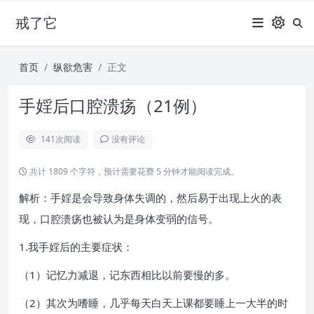
戒了它
首页
纵欲危害
正文
手婬后口腔溃疡（21例）
141
次阅读
没有评论
共计 1809 个字符，预计需要花费 5 分钟才能阅读完成。
解析：手婬是会导致身体失调的，然后易于出现上火的表
现，口腔溃疡也被认为是身体变弱的信号。
1.我手婬后的主要症状：
（1）记忆力减退，记东西相比以前要慢的多。
（2）其次为嗜睡，几乎每天白天上课都要睡上一大半的时