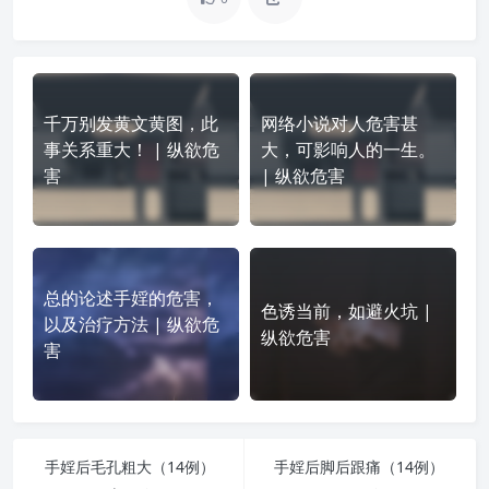
千万别发黄文黄图，此
网络小说对人危害甚
事关系重大！ | 纵欲危
大，可影响人的一生。
害
| 纵欲危害
总的论述手婬的危害，
色诱当前，如避火坑 |
以及治疗方法 | 纵欲危
纵欲危害
害
手婬后毛孔粗大（14例）
手婬后脚后跟痛（14例）