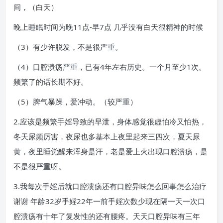
间，（白天）
晚上睡眠时间为晚11点-早7点 几乎没有白天很精神的时候
（3）有少许脱发，不是很严重。
（4）口腔溃疡严重，已有4年左右历史。一个月至少1次。
频繁了的话长期不好。
（5）脾气暴躁，爱冲动。（较严重）
2.应该是频繁手婬导致的早泄，身体感觉很虚怕冷又怕热，
冬天尿频厉害，夜尿也多基本上夜里起来三四次，夏天尿
黄，夜里睡觉醒来浑身是汗，老是爱上火出现口腔溃疡，是
不是很严重呀。
3.我每次手婬后就口腔溃疡还有口腔异味怎么回事怎么治疗
谢谢 年龄32岁手婬22年一前手婬次数少现在隔一天一次口
腔溃疡有十年了复发性的还有腰疼。天天口腔异味有三年