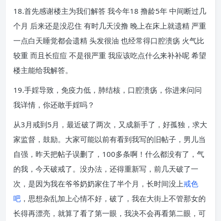
18.首先感谢楼主为我们解答 我今年18 撸龄5年 中间断过几
个月 后来还是没忍住 有时几天没撸 晚上在床上就遗精 严重
一点白天睡觉都会遗精 头发很油 也经常得口腔溃疡 火气比
较重 而且长痘痘 不是很严重 我应该吃点什么来补补呢 希望
楼主能给我解答。
19.手婬导致，免疫力低，肺结核，口腔溃疡，你进来问问
我详情，你还敢手婬吗？
从3月戒到5月，最近破了两次，又成新手了，好孤独，求大
家监督，鼓励。大家可能以前有看到我写的旧帖子，男儿当
自强，昨天把帖子误删了，100多条啊！什么都没有了，气
的我，今天破戒了。没办法，还得重新写，前几天破了一
次，是因为我在爷爷奶奶家住了半个月，长时间没上
戒色
吧
，思想杂乱加上心情不好，破了，我在大街上不管那女的
长得再漂亮，就算了看了第一眼，我决不会再看第二眼，可