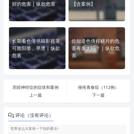
婬的危害 | 纵欲危害
【含案例】
长期看色倩书籍影视等
你知道色倩婬秽片的危
可致阳痿、早泄 | 纵欲
害有多大吗？ | 纵欲危
危害
害
邪婬神经症的症状和案例
痤疮青春痘（112例）
上一篇
下一篇
评论（没有评论）