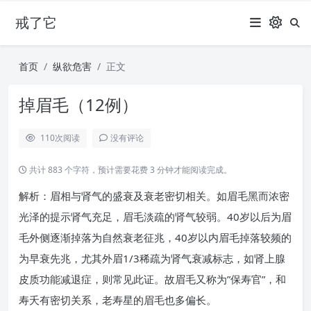
戒了它
首页
纵欲危害
正文
掉眉毛（12例）
110
次阅读
没有评论
共计 883 个字符，预计需要花费 3 分钟才能阅读完成。
解析：眉相与肾气的盛衰及衰老密切相关。如眉毛黑而浓密
光泽的提示肾气充足，眉毛淡疏的肾气较弱。40岁以后为眉
毛外侧逐渐掉落为自然衰老征兆，40岁以内眉毛掉落较频的
为早衰先兆，尤其外眉1/3稀疏为肾气衰减标志，如肾上腺
皮质功能减退症，则常见此证。故眉毛又称为”保寿官”，和
寿夭有密切关系，老寿星的眉毛也多偏长。