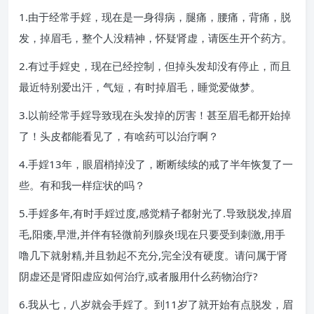
1.由于经常手婬，现在是一身得病，腿痛，腰痛，背痛，脱
发，掉眉毛，整个人没精神，怀疑肾虚，请医生开个药方。
2.有过手婬史，现在已经控制，但掉头发却没有停止，而且
最近特别爱出汗，气短，有时掉眉毛，睡觉爱做梦。
3.以前经常手婬导致现在头发掉的厉害！甚至眉毛都开始掉
了！头皮都能看见了，有啥药可以治疗啊？
4.手婬13年，眼眉梢掉没了，断断续续的戒了半年恢复了一
些。有和我一样症状的吗？
5.手婬多年,有时手婬过度,感觉精子都射光了.导致脱发,掉眉
毛,阳痿,早泄,并伴有轻微前列腺炎!现在只要受到刺激,用手
噜几下就射精,并且勃起不充分,完全没有硬度。请问属于肾
阴虚还是肾阳虚应如何治疗,或者服用什么药物治疗?
6.我从七，八岁就会手婬了。到11岁了就开始有点脱发，眉