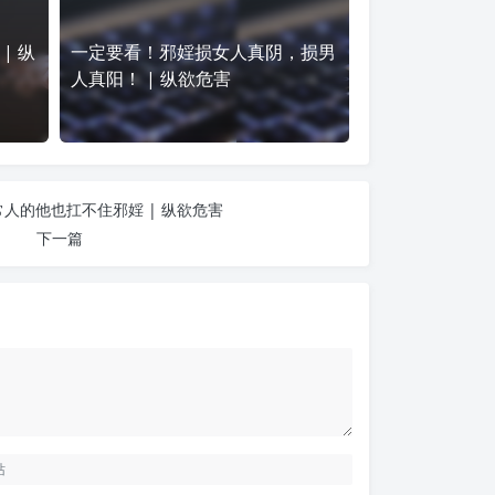
| 纵
一定要看！邪婬损女人真阴，损男
人真阳！ | 纵欲危害
人的他也扛不住邪婬 | 纵欲危害
下一篇