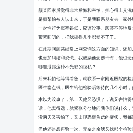
颜某回家后觉得非常后悔和害怕，担心得上艾滋
是颜某怕被人认出来，于是我联系朋友去一家外
一次性行为概率很低，应该没事。颜某不停地反
絮絮叨叨的，把我搞得几乎都受不了了。
在此期间颜某经常上网查询这方面的知识，还加
也更加纠结和恐慌。我鼓励他念佛忏悔，他也念
哪能泄露这种不光彩的隐私？
后来我怕他等得着急，就联系一家附近医院的检
医生塞点钱，医生给他检验后等待的几个小时，
本以为没事了，第二天他又恐惧了，说又害怕得
话，他离得远，就紧张兮兮地问我你们说什么，
没两天又害怕了，又出现恐慌焦虑的症状，我都
但他还是想再验一次。无奈之余我又找那个检验