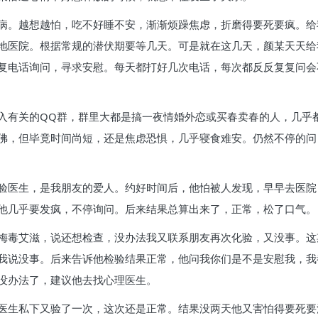
病。越想越怕，吃不好睡不安，渐渐烦躁焦虑，折磨得要死要疯。给
地医院。根据常规的潜伏期要等几天。可是就在这几天，颜某天天给
复电话询问，寻求安慰。每天都打好几次电话，每次都反反复复问会
入有关的QQ群，群里大都是搞一夜情婚外恋或买春卖春的人，几乎
佛，但毕竟时间尚短，还是焦虑恐惧，几乎寝食难安。仍然不停的问
验医生，是我朋友的爱人。约好时间后，他怕被人发现，早早去医院
他几乎要发疯，不停询问。后来结果总算出来了，正常，松了口气。
梅毒艾滋，说还想检查，没办法我又联系朋友再次化验，又没事。这
我说没事。后来告诉他检验结果正常，他问我你们是不是安慰我，我
没办法了，建议他去找心理医生。
医生私下又验了一次，这次还是正常。结果没两天他又害怕得要死要