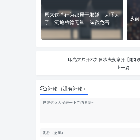
原来这些行为都属于邪婬！太吓人
从前
了！流通功德无量 | 纵欲危害
印光大师开示如何求夫妻缘分【附邪婬
上一篇
评论（没有评论）