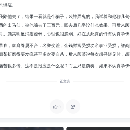
恐惧症。
我陪他去了，结果一看就是个骗子，装神弄鬼的，我试着和他聊几句
谓的出马仙，被他骗去了三百元，回去后几乎没什么效果。再后来颜
月。颜某明显消瘦虚弱，心理也很脆弱。好在从此真的忏悔认真学佛
早衰，家庭眷属不合，名誉变差，金钱财富受损功名事业受损，智商
颜某折磨得要发疯甚至多次要自杀，后来颜某说每次想寻短见时，想
痛苦很多倍。这不是报应是什么呢？而且只是前奏，如果不认真学佛
正文完
0