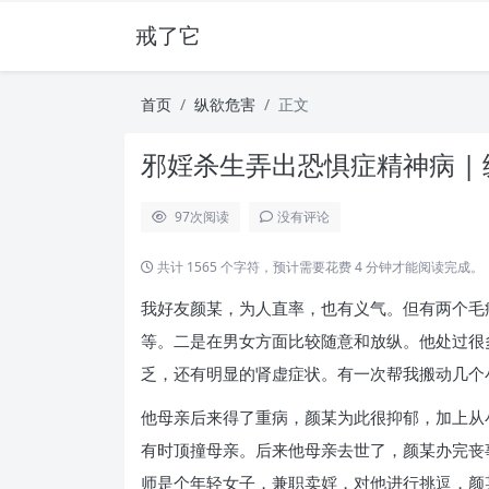
戒了它
首页
纵欲危害
正文
邪婬杀生弄出恐惧症精神病 |
97
次阅读
没有评论
共计 1565 个字符，预计需要花费 4 分钟才能阅读完成。
我好友颜某，为人直率，也有义气。但有两个毛
等。二是在男女方面比较随意和放纵。他处过很
乏，还有明显的肾虚症状。有一次帮我搬动几个
他母亲后来得了重病，颜某为此很抑郁，加上从
有时顶撞母亲。后来他母亲去世了，颜某办完丧
师是个年轻女子，兼职卖婬，对他进行挑逗，颜