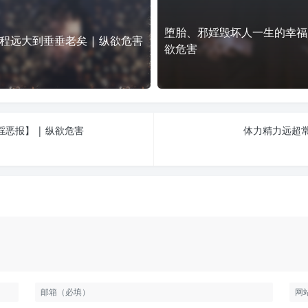
堕胎、邪婬毁坏人一生的幸福 
程远大到垂垂老矣 | 纵欲危害
欲危害
恶报】 | 纵欲危害
体力精力远超常