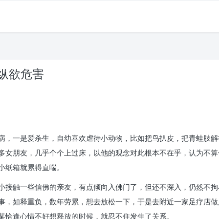
 纵欲危害
病，一是爱杀生，自幼喜欢虐待小动物，比如把鸟扒皮，把青蛙肢解
多女朋友，几乎个个上过床，以他的观念对此根本不在乎，认为不算
小纸箱就累得直喘。
小接触一些信佛的亲友，有点倾向入佛门了，但还不深入，仍然不拘
事，如释重负，数年劳累，想去放松一下，于是去附近一家足疗店做
某恰逢心情不好想释放的时候，就忍不住发生了关系。