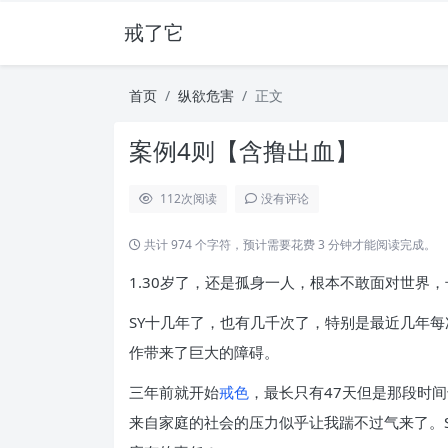
戒了它
首页
纵欲危害
正文
案例4则【含撸出血】
112
次阅读
没有评论
共计 974 个字符，预计需要花费 3 分钟才能阅读完成。
1.30岁了，还是孤身一人，根本不敢面对世界
SY十几年了，也有几千次了，特别是最近几年每
作带来了巨大的障碍。
三年前就开始
戒色
，最长只有47天但是那段时
来自家庭的社会的压力似乎让我踹不过气来了。