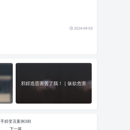
2024-09-03
害
邪婬造恶害苦了我！ | 纵欲危害
手婬变丑案例3则
下一篇