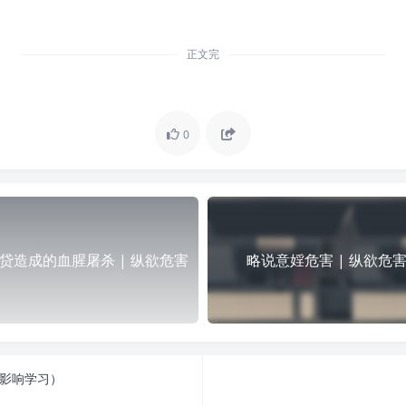
正文完
0
贷造成的血腥屠杀 | 纵欲危害
略说意婬危害 | 纵欲危
，影响学习）