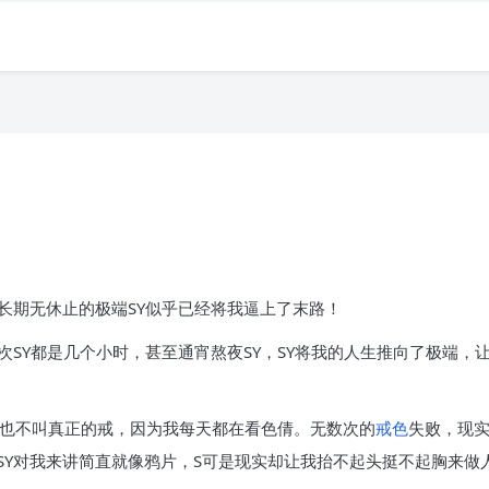
，长期无休止的极端SY似乎已经将我逼上了末路！
次SY都是几个小时，甚至通宵熬夜SY，SY将我的人生推向了极端
间也不叫真正的戒，因为我每天都在看色倩。无数次的
戒色
失败，现
SY对我来讲简直就像鸦片，S可是现实却让我抬不起头挺不起胸来做