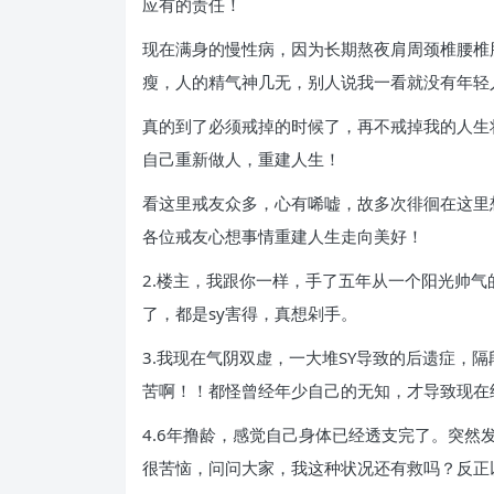
应有的责任！
现在满身的慢性病，因为长期熬夜肩周颈椎腰椎
瘦，人的精气神几无，别人说我一看就没有年轻
真的到了必须戒掉的时候了，再不戒掉我的人生
自己重新做人，重建人生！
看这里戒友众多，心有唏嘘，故多次徘徊在这里
各位戒友心想事情重建人生走向美好！
2.楼主，我跟你一样，手了五年从一个阳光帅
了，都是sy害得，真想剁手。
3.我现在气阴双虚，一大堆SY导致的后遗症
苦啊！！都怪曾经年少自己的无知，才导致现在
4.6年撸龄，感觉自己身体已经透支完了。突
很苦恼，问问大家，我这种状况还有救吗？反正