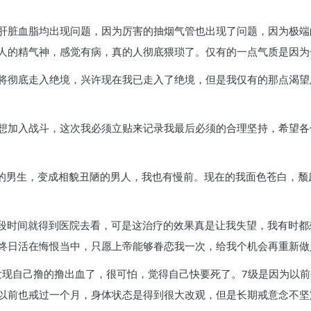
肝脏血脂均出现问题，因为厉害的抽烟气管也出现了问题，因为极端
人的精气神，感觉有病，真的人彻底猥琐了。仅有的一点气质是因为
将彻底走入绝境，兴许现在我已走入了绝境，但是我仅有的那点渴望
想加入战斗，这次我必须立贴来记录我最后必须的合理坚持，希望各
气的男生，变成相貌丑陋的男人，我也有慢前。现在的我面色苍白，颓
，隔段时间就得到医院去看，可是这治疗的效果真是让我失望，我有时
终日活在悔恨当中，只愿上帝能够眷恋我一次，给我个机会再重新做
然发现自己撸的撸出血了，很可怕，觉得自己快要死了。7级是因为以
以前也戒过一个月，身体状态是得到很大改观，但是长期戒意念不坚