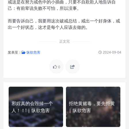
戒这是在努力戒色中的小插曲，只要不自欺欺人地告诉自
己：有前辈说失败不可怕，所以没事。
而要告诉自己，我要用这次破戒总结，戒出一个好身体，戒
出一个好状态，这才是每个人应该去做的。
正文完
发表至：
纵欲危害
2024-09-04
0
邪婬真的会毁掉一个
拒绝黄赌毒，要先拒黄
人！！! | 纵欲危害
| 纵欲危害