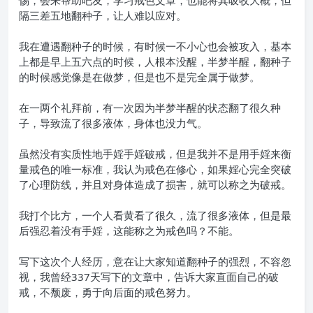
惕，会来帮助吧友，学习戒色文章，也能将其吸收大概，但
隔三差五地翻种子，让人难以应对。
我在遭遇翻种子的时候，有时候一不小心也会被攻入，基本
上都是早上五六点的时候，人根本没醒，半梦半醒，翻种子
的时候感觉像是在做梦，但是也不是完全属于做梦。
在一两个礼拜前，有一次因为半梦半醒的状态翻了很久种
子，导致流了很多液体，身体也没力气。
虽然没有实质性地手婬手婬破戒，但是我并不是用手婬来衡
量戒色的唯一标准，我认为戒色在修心，如果婬心完全突破
了心理防线，并且对身体造成了损害，就可以称之为破戒。
我打个比方，一个人看黄看了很久，流了很多液体，但是最
后强忍着没有手婬，这能称之为戒色吗？不能。
写下这次个人经历，意在让大家知道翻种子的强烈，不容忽
视，我曾经337天写下的文章中，告诉大家直面自己的破
戒，不颓废，勇于向后面的戒色努力。