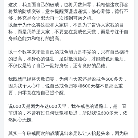
这次，我直面自己的破戒，也将天数归零，我相信这次邪念
将我的防线突破，意在提醒我谦虚谨慎，修心养德，德行不
够，终究是会让邪念再一次找到可乘之机。
以至于为什么将这些和大家讲，不是为了告诉大家我的目
标，而是我希望大家，不要去在意戒色天数，而是专注于自
身戒色能力和德行的提高。
以一个数字来衡量自己的戒色能力是不妥的，只有自己德行
的提高，和身心的健壮，足以抵抗婬心，才能戒色到最后。
不仅仅是给了自己一副好身板，还有良好的品德。
我既然已经将天数归零，为何向大家还是说戒色600多天，
因为我个人心中，说自己戒色归零和600天都不是那么重
要，归零意在给自己提个醒。
说600天是因为在这600天里，我在戒色的道路上，是一直
前进的，不曾有过任何犹豫和后退，所以我说600多天，依
然问心无愧。
其实一年破戒两次的战绩说出来足以让人抬起头来，因为破