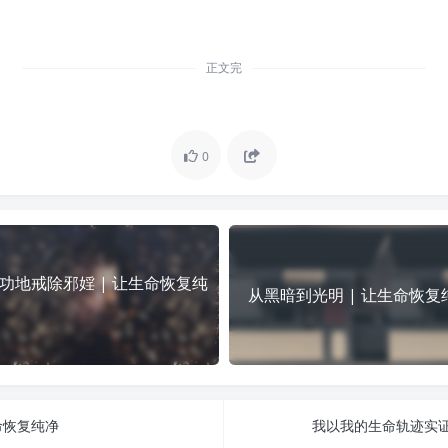
正文完
0
功地戒除邪婬 | 让生命恢复纯
从黑暗到光明 | 让生命恢复
命恢复纯净
我以我的生命轨迹实证