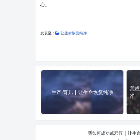
心。
发表至：
让生命恢复纯净
我成
生产·育儿 | 让生命恢复纯净
净
我如何成功戒邪婬 | 让生