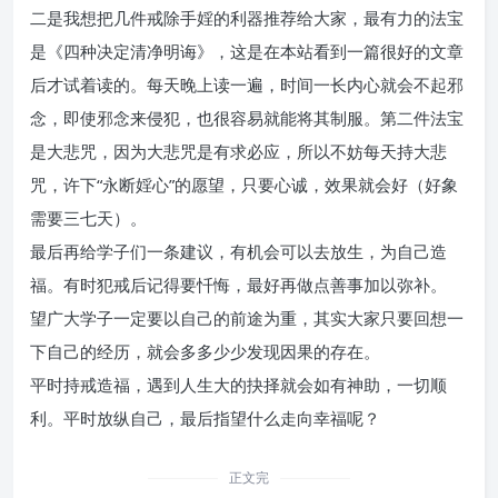
二是我想把几件戒除手婬的利器推荐给大家，最有力的法宝
是《四种决定清净明诲》，这是在本站看到一篇很好的文章
后才试着读的。每天晚上读一遍，时间一长内心就会不起邪
念，即使邪念来侵犯，也很容易就能将其制服。第二件法宝
是大悲咒，因为大悲咒是有求必应，所以不妨每天持大悲
咒，许下“永断婬心”的愿望，只要心诚，效果就会好（好象
需要三七天）。
最后再给学子们一条建议，有机会可以去放生，为自己造
福。有时犯戒后记得要忏悔，最好再做点善事加以弥补。
望广大学子一定要以自己的前途为重，其实大家只要回想一
下自己的经历，就会多多少少发现因果的存在。
平时持戒造福，遇到人生大的抉择就会如有神助，一切顺
利。平时放纵自己，最后指望什么走向幸福呢？
正文完