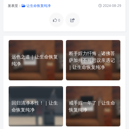
发表至：
让生命恢复纯净
2024-08-29
0
断手婬力忏悔，诸佛菩
远色之道 | 让生命恢复
萨加持不可思议亲遇记
纯净
| 让生命恢复纯净
回归清净本性！ | 让生
戒手婬一年了 | 让生命
命恢复纯净
恢复纯净