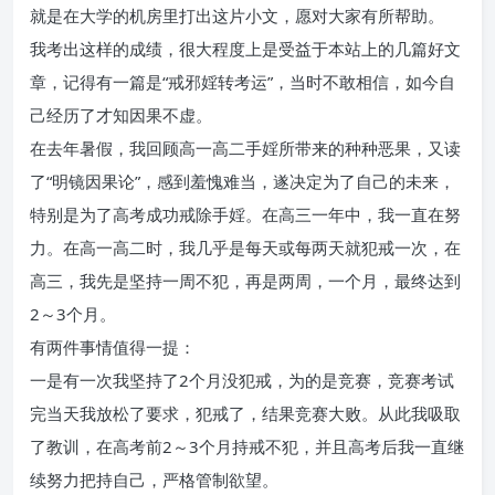
就是在大学的机房里打出这片小文，愿对大家有所帮助。
我考出这样的成绩，很大程度上是受益于本站上的几篇好文
章，记得有一篇是“戒邪婬转考运”，当时不敢相信，如今自
己经历了才知因果不虚。
在去年暑假，我回顾高一高二手婬所带来的种种恶果，又读
了“明镜因果论”，感到羞愧难当，遂决定为了自己的未来，
特别是为了高考成功戒除手婬。在高三一年中，我一直在努
力。在高一高二时，我几乎是每天或每两天就犯戒一次，在
高三，我先是坚持一周不犯，再是两周，一个月，最终达到
2～3个月。
有两件事情值得一提：
一是有一次我坚持了2个月没犯戒，为的是竞赛，竞赛考试
完当天我放松了要求，犯戒了，结果竞赛大败。从此我吸取
了教训，在高考前2～3个月持戒不犯，并且高考后我一直继
续努力把持自己，严格管制欲望。