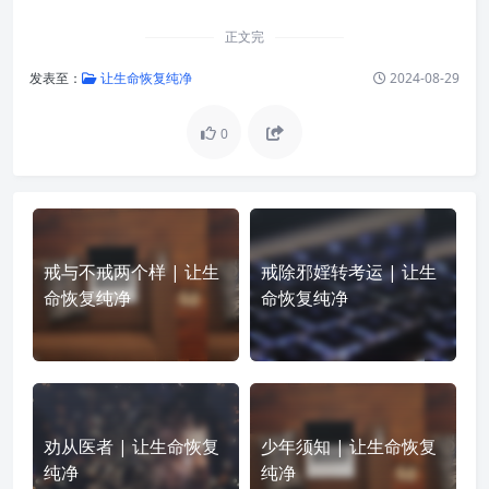
正文完
发表至：
让生命恢复纯净
2024-08-29
0
戒与不戒两个样 | 让生
戒除邪婬转考运 | 让生
命恢复纯净
命恢复纯净
劝从医者 | 让生命恢复
少年须知 | 让生命恢复
纯净
纯净