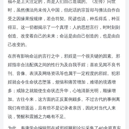
福不是上天注定的，而是人们自己造成的。《左传》问世
时，虽然佛法尚未传入中国，但此话的宗旨却与佛法自作自
受之因缘果报规律，若合符契。民谚也说，种瓜得瓜，种豆
得豆。这一切都揭示了一个真理：人的思想言行，时时刻刻
创造、改变着自己的未来；命运是由自己创造的，也是由自
己改变的。
在所有影响命运的言行之中，邪婬是一个很关键的因素。邪
婬指非合法配偶之间的性行为及自我手婬；喜欢见闻不良书
刊、音像、表演及网络资讯等也属于一定程度的邪婬。犯邪
婬就会令生命状态堕落，烦恼和痛苦增加，难堪的境遇增
多；戒除之就能使生命状态升华，心地清新光明，顺缘增
加。古往今来，这方面的正反案例颇多。不过古代的事例离
我们有些遥远，且有些不是记录者亲历，因此对当代人来
说，警醒和震撼之力略有不足。
为此，寿康学会编辑部在戒邪婬网和论坛采集了40余篇真实