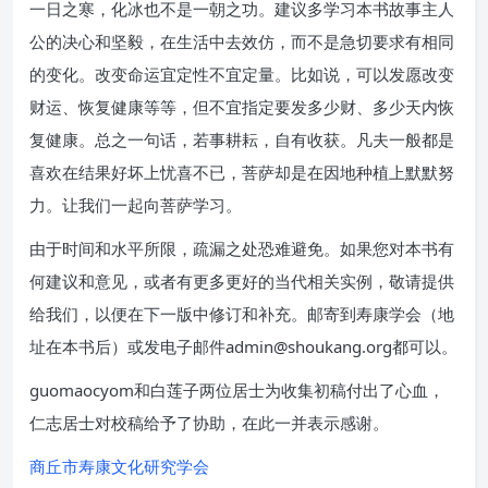
一日之寒，化冰也不是一朝之功。建议多学习本书故事主人
公的决心和坚毅，在生活中去效仿，而不是急切要求有相同
的变化。改变命运宜定性不宜定量。比如说，可以发愿改变
财运、恢复健康等等，但不宜指定要发多少财、多少天内恢
复健康。总之一句话，若事耕耘，自有收获。凡夫一般都是
喜欢在结果好坏上忧喜不已，菩萨却是在因地种植上默默努
力。让我们一起向菩萨学习。
由于时间和水平所限，疏漏之处恐难避免。如果您对本书有
何建议和意见，或者有更多更好的当代相关实例，敬请提供
给我们，以便在下一版中修订和补充。邮寄到寿康学会（地
址在本书后）或发电子邮件
admin@shoukang.org
都可以。
guomaocyom和白莲子两位居士为收集初稿付出了心血，
仁志居士对校稿给予了协助，在此一并表示感谢。
商丘市寿康文化研究学会