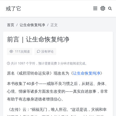
戒了它
首页
让生命恢复纯净
正文
前言 | 让生命恢复纯净
111
次阅读
没有评论
共计 1097 个字符，预计需要花费 3 分钟才能阅读完成。
原名《戒邪淫转命运实录》现改名为《
让生命恢复纯净
》
本书收集了40多个——戒除不良习惯之后，从财运、身体、
心境、情缘等诸多方面发生改变的——真实自述故事，非常
有助于有志修身进德者增强信心。
《左传》云：“祸福无门，唯人所召。”这话是说，灾祸和幸