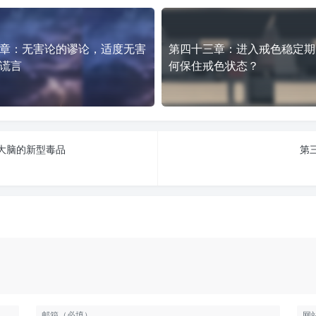
章：无害论的谬论，适度无害
第四十三章：进入戒色稳定期
谎言
何保住戒色状态？
大脑的新型毒品
第