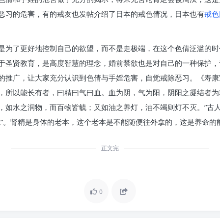
恶习的危害，有的戒友也发帖介绍了日本的戒色倩况，日本也有
戒色
是为了更好地控制自己的欲望，而不是走极端，在这个色倩泛滥的时
于圣贤教育，是高度智慧的理念，婚前禁欲也是对自己的一种保护，
的推广，让大家充分认识到色倩与手婬危害，自觉戒除恶习。《寿康
，所以能长有者，曰精曰气曰血。血为阴，气为阳，阴阳之凝结者为
，如水之润物，而百物皆毓；又如油之养灯，油不竭则灯不灭。”古
也”。肾精是身体的老本，这个老本是不能随便往外拿的，这是养命的
正文完
0