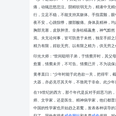
痛，动辄忿怒悲泣。阴精软弱无力，精液中无精
行，立足不稳，不能支持其躯体。手指震颤，眼
夜不安，心跳惊悸，腰部酸痛。身体及精神，均
胸部充塞，皮肤肿溃。全身枯槁羸惫，神气黯然
焉。夫无论何事，皆可防患于未然，独至手婬之
精力有限，婬欲无穷。以有限之精力，供无穷之
印光大师：“世间聪明子弟，于情窦开时，其父
愈重，情窦未开，不可告。情窦已开，不为说保
黄孝直曰：“少年时能于此色欲一关，把得牢，
大器，亦必克尽其天年，不致死于非命。此少年
在19世纪的西方，那个年代是反对手婬恶习的
师、文学家，还是医生、精神病学家，他们都普
中国的性学家也开始趋之若鹜，发表各种误导的
归了，国外有很多
戒色网站
和各类
戒色
书籍，对