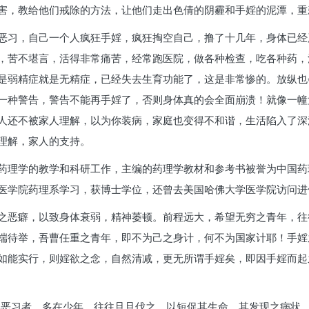
害，教给他们戒除的方法，让他们走出色倩的阴霾和手婬的泥潭，重
恶习，自己一个人疯狂手婬，疯狂掏空自己，撸了十几年，身体已经
，苦不堪言，活得非常痛苦，经常跑医院，做各种检查，吃各种药，
是弱精症就是无精症，已经失去生育功能了，这是非常惨的。放纵也
一种警告，警告不能再手婬了，否则身体真的会全面崩溃！就像一幢
人还不被家人理解，以为你装病，家庭也变得不和谐，生活陷入了深
理解，家人的支持。
药理学的教学和科研工作，主编的药理学教材和参考书被誉为中国药
医学院药理系学习，获博士学位，还曾去美国哈佛大学医学院访问进
之恶癖，以致身体衰弱，精神萎顿。前程远大，希望无穷之青年，往
端待举，吾曹任重之青年，即不为己之身计，何不为国家计耶！手婬
如能实行，则婬欲之念，自然清减，更无所谓手婬矣，即因手婬而起
此恶习者，多在少年，往往旦旦伐之，以短促其生命。其发现之病状