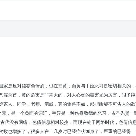
国家是反对婬秽色倩的，也在扫黄，而黄与手婬恶习是密切相关的，
恶婬为首，黄的危害是非常大的，对人心灵的毒害尤为厉害，很多纯
婬家人、同学、老师、亲戚，真的禽兽不如，那些龌龊不可告人的欲
、自读之意，是一个负面的词汇，手婬是一种伤身败德的恶习，古圣先贤
在古代没有网络，色倩信息相对较少，而现在处于网络时代，色倩信
次数也增多了，很多人在十几岁时已经症状缠身了，严重的已经得上