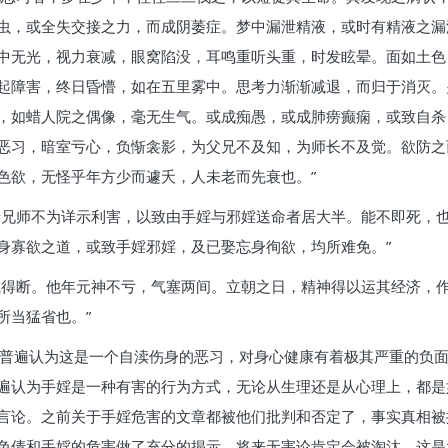
虫，或全失交接之力，而成阴萎症。梦中漏泄精液，或时有精液之漏
中无光，视力衰减，眼窝陷没，耳鸣重听头重，时发眩晕。面如土色
起障害，终日昏懵，如在五里雾中。思考力渐渐减退，而归于消灭。
，如蜡人院之偶像，毫无生气。或成痴愚，或成肺痨癫痫，或致自杀
恶习，暗室亏心，负惭衾影，为父兄不及知，为师长不及觉。欲防之而
色欲，无怪乎年方少而遽夭，人未老而先衰也。”
母兄师不为详示利害，以致由手婬与邪婬送命者居大半。能不即死，也
身寡欲之道，或致手婬邪婬，及已娶忘身徇欲，均所难免。”
截得断。他年元神不亏，气塞两间。立朝之日，精神得以运其经济，
所当猛省也。”
，普遍认为这是一个自渎伤身的恶习，对身心健康有着极其严重的负面
遍认为手婬是一种有害的行为方式，无论从生理还是从心理上，都是
言论。之前关于手婬危害的文章都被他们批判和否定了，事实真相被
色倩和手婬的危害做了充分的揭示，将来无害论肯定会被淘汰，这是