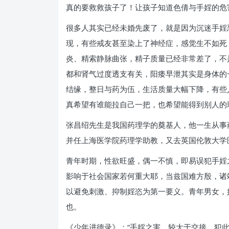
真的要救救孩子了！让孩子知道色倩与手婬的危
很多人其实已经未婚先废了，就是因为沉迷手婬
现，有些戒友甚至染上了神经症，感觉生不如死
炎、精索静脉曲张，精子质量已经非常差了，不
都和肾气过度透支有关，阳痿早泄其实是身体的
结缘，整日与药为伍，生活质量大幅下降，有些
真希望有谁能拉自己一把，也希望能得到别人的
张昌绍先生是我国药理学的奠基人，他一生从事
并任上海医学院药理学助教，又去英国伦敦大学
青年时期，性欲旺盛，偶一不慎，即易误犯手婬
影响于社会国家若何重大耶，当兹国难方殷，诸
以避免刺激、抑制婬恣为第一要义。青年男女，
也。
《少年进德录》：“手婬之害，较大于交接。犯