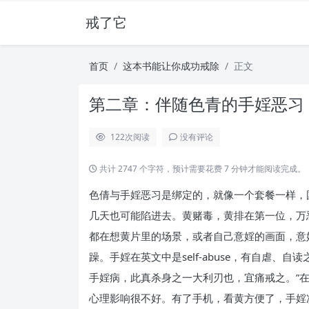
戒了它
首页
这本书能让你成功戒除
正文
第二章：伴随色青的手婬恶习
122
次阅读
没有评论
共计 2747 个字符，预计需要花费 7 分钟才能阅读完成。
色倩与手婬恶习是绑定的，就像一个套餐一样，
几天也可能陷进去。黄赌毒，黄排在第一位，万
都在想黄片里的场景，或者自己意婬的画面，意
躁。手婬在英文中是self-abuse，有自虐
手婬病，此真杀身之一大利刃也，宜痛戒之。”
心理影响很不好。有了手机，看黄方便了，手婬