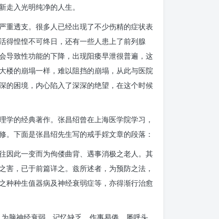
新走入光明纯净的人生。
严重透支。很多人已经出现了不少伤精的症状表
活得惶惶不可终日，还有一些人患上了前列腺
会导致性功能的下降，出现阳痿早泄很普遍，这
大楼的崩塌一样，难以阻挡的崩塌，从此与医院
深的困境，内心陷入了深深的绝望，在这个时候
理学的经典著作。张昌绍曾在上海医学院学习，
修。下面是张昌绍先生写的戒手婬文章的段落：
往因此一变而为佝偻曲背、遇事消极之老人。其
之害，已于前篇详之。兹所述者，为预防之法，
之种种生值器病及神经衰弱症等，亦得渐行治愈
，为脑神经衰弱，记忆缺乏，作事易倦，屡呼头