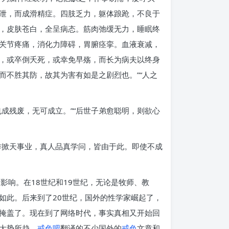
泄，而成滑精症。四肢乏力，躯体踉跄，不良于
，皮肤苍白，全呈病态。筋肉弛缓无力，睡眠终
关节疼痛，消化力障碍，胃腑痉挛。血液衰减，
，或卒倒夭死，或幸免早殇，而长为病夫以终身
不胜其防，故其为害有如是之剧烈也。”“人之
成残废，无可成立。”“后世子弟愈聪明，则欲心
作掀天事业，真人品真学问，皆由于此。即使不成
影响。在18世纪和19世纪，无论是牧师、教
如此。后来到了20世纪，国外的性学家崛起了，
掩盖了。现在到了网络时代，事实真相又开始回
大势所趋。
戒色吧
翻译的不少国外的
戒色
文章和