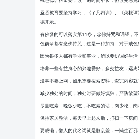
戒色德训很重要，读一遍时间不长，但读完感觉
圣贤教育要坚持学习，《了凡四训》、《菜根谭
德开示。
有佛缘的可以落实第11条，念佛持咒和诵经，
色前辈都有念佛持咒，这是一种加持，对于戒色
因为很多人都有学业和事业，所以要协调好生活
培养一些有益身心的兴趣爱好，多交益友，远离
没事不要上网，如果需要搜索资料，查完内容就
减少独处的时间，独处时要做好慎独，严防欲望
尽量吃素，晚饭少吃，不吃素的话，肉少吃，肉
保持家居整洁，每天早上起来后，打扫一下房间
要戒懒，懒人的代名词就是脏乱差，一懒生百邪