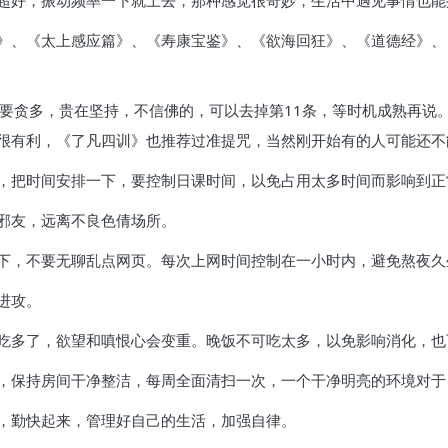
超好，振动频率一下就上去，那种感觉很奇妙，生活中遇见事情也能
》、《太上感应篇》、《寿康宝鉴》、《欲海回狂》、《道德经》、
不要贪多，贵在坚持，不信佛的，可以去掉第11条，等时机成熟再说
很有利，《了凡四训》也推荐过准提咒，当然刚开始有的人可能还不
，把时间安排一下，要控制日课时间，以免占用太多时间而影响到正
邪友，远离不良色倩场所。
下，不要无聊乱点网页。每次上网时间控制在一小时内，避免熬夜久
进攻。
吃多了，欲望和嗔恨心会变重。晚饭不可吃太多，以免影响消化，也
，保持房间干净整洁，每周全面清扫一次，一个干净明亮的环境对于
，勤快起来，管理好自己的生活，加强自律。