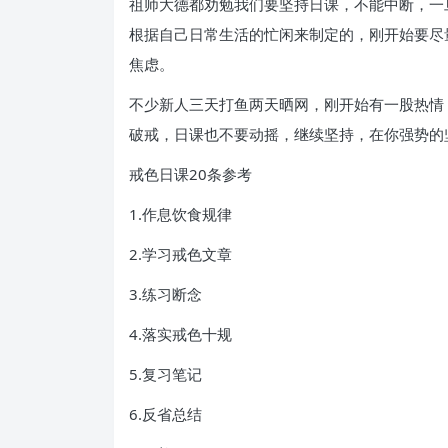
祖师大德都劝勉我们要坚持日课，不能中断，一
根据自己日常生活的忙闲来制定的，刚开始要尽
焦虑。
不少新人三天打鱼两天晒网，刚开始有一股热情
破戒，日课也不要动摇，继续坚持，在你强势的
戒色日课20条参考
1.作息饮食规律
2.学习戒色文章
3.练习断念
4.落实戒色十规
5.复习笔记
6.反省总结