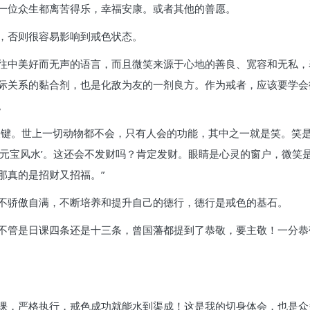
一位众生都离苦得乐，幸福安康。或者其他的善愿。
，否则很容易影响到戒色状态。
往中美好而无声的语言，而且微笑来源于心地的善良、宽容和无私，
际关系的黏合剂，也是化敌为友的一剂良方。作为戒者，应该要学会
。
关键。世上一切动物都不会，只有人会的功能，其中之一就是笑。笑
‘元宝风水’。这还会不发财吗？肯定发财。眼睛是心灵的窗户，微笑
那真的是招财又招福。”
不骄傲自满，不断培养和提升自己的德行，德行是戒色的基石。
不管是日课四条还是十三条，曾国藩都提到了恭敬，要主敬！一分恭
课，严格执行，戒色成功就能水到渠成！这是我的切身体会，也是众