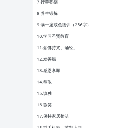
7.行善积德
8.养生锻炼
9.读一遍戒色德训（256字）
10.学习圣贤教育
11.念佛持咒、诵经。
12.发善愿
13.感恩孝顺
14.恭敬
15.慎独
16.微笑
17.保持家居整洁
18.戒手机瘾，节制上网