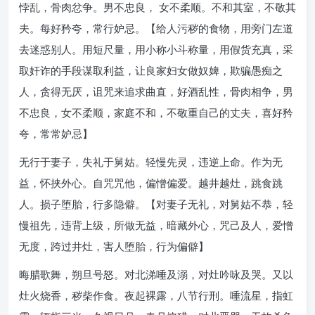
悖乱，骨肉忿争。男不忠良， 女不柔顺。不和其室，不敬其
夫。每好矜夸，常行妒忌。【给人污秽的食物，用旁门左道
去迷惑别人。用短尺量，用小称小斗称量，用假货充真，采
取奸诈的手段谋取利益，让良家妇女做奴婢，欺骗愚痴之
人，贪得无厌，诅咒来追求曲直，好酒乱性，骨肉相争，男
不忠良，女不柔顺，家庭不和，不敬重自己的丈夫，喜好矜
夸，常常妒忌】
无行于妻子，失礼于舅姑。轻慢先灵，违逆上命。作为无
益，怀挟外心。自咒咒他，偏憎偏爱。越井越灶，跳食跳
人。损子堕胎，行多隐僻。【对妻子无礼，对舅姑不恭，轻
慢祖先，违背上级，所做无益，暗藏外心，咒己及人，爱憎
无度，跨过井灶，害人堕胎，行为偏僻】
晦腊歌舞，朔旦号怒。对北涕唾及溺，对灶吟咏及哭。又以
灶火烧香，秽柴作食。夜起裸露，八节行刑。唾流星，指虹