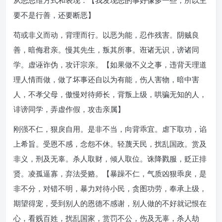
从恶思维方式和表现：【我发现恶的事好像多一些，所以主
要不是行善，还要断恶】
苟或非义而动，背理而行。以恶为能，忍作残害。阴贼良
善，暗侮君亲。慢其先生，叛其所事。诳诸无识，谤诸同
学。虚诬诈伪，攻讦宗亲。【如果做不义之事，违背天理道
理人情而做，做了坏事还自以为有能，伤人害物，暗中害
人，不孝父母，傲慢对待师长，背叛上级，哄骗无知的人，
诽谤同学，弄虚作假，攻击亲属】
刚强不仁，狠戾自用。是非不当，向背乖宜。虐下取功，谄
上希旨。受恩不感，念怨不休。轻蔑天民，扰乱国政。赏及
非义，刑及无辜。杀人取财，倾人取位。诛降戮服，贬正排
贤。凌孤逼寡，弃法受赂。【暴躁不仁，气质凶狠乖戾，是
非不分，对错不明，暴力对待小民，贪图功劳，奉承上级，
期望得宠，受到别人的恩德不感谢，别人做的不好就记恨在
心，看贱百姓，扰乱国家，赏罚不公，伤及无辜，杀人劫