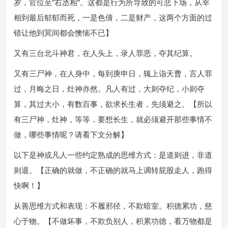
岁，官位至“右丞相”。这都是行为所导致的可悲下场，从宰
相到最后郁郁而死，一是色倩，二是财产，这两个方面的过
错让他到冥间都会懊恼不已】
又有三台北斗神君，在人头上，录人罪恶，夺其纪算。
又有三尸神，在人身中，每到庚申日，辄上诣天曹，言人罪
过，月晦之日，灶神亦然。凡人有过，大则夺纪，小则夺
算，其过大小，有数百事，欲求长生者，先须避之。【所以
有三尸神，灶神，等等，要想长生，就必须避开那些事情不
做，哪些事情呢？请看下文分解】
以下是神或凡人一些约定熟成的思维方式：是道则进，非道
则退。【正确的就做，不正确的就马上调转屁股走人，跑得
快啊！】
从善思维方式和表现：不履邪径，不欺暗室。积德累功，慈
心于物。【不做坏事，不欺负别人，积累功德，看万物都是