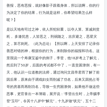
善报，恶有恶报，就好像影子跟着身体，所以说啊，你的行
为决定了你的结果，行为就是这样，你希望结果怎么样
呢？】
是以天地有司过之神，依人所犯轻重，以夺人算。算减则贫
耗， 多逢忧患，人皆恶之，刑祸随之，吉庆避之，恶星灾
之，算尽则死。（此为总论）【所以啊，上天安排了记录你
善恶对错的神，根据你的行为，来削除你的福报和功名。这
里我说一个寿康宝鉴中的例子，李登，他18岁考上了解元，
然后到了50岁，后面的考试都不中了，一直贫困潦倒，有一
天，他认识一位道教的法师，通过询问文昌帝君而了解了前
因后果，原来由于调戏妇女而削减了功名，后来又因抢占哥
哥的房基而再削功名，导致一生穷困潦倒，如果他不做这些
恶事，吏官拿出一本簿籍，展开说：‘李登出生时，上帝赐李
登“玉印”，令其十八岁中“解元”，十九岁做“状元”，五十二