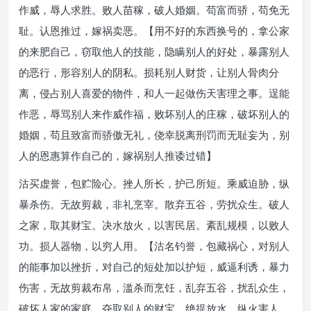
作威，辱人求胜。败人苗稼，破人婚姻。苟富而骄，苟免无
耻。认恩推过，嫁祸卖恶。【用不好的东西换号的，拿公家
的来肥自己，窃取他人的技能，隐瞒别人的好处，暴露别人
的恶行，形容别人的阴私。损耗别人财货，让别人骨肉分
离，侵占别人喜爱的物件，和人一起做伤天害理之事。逞能
作恶，辱骂别人来作威作福，败坏别人的庄稼，破坏别人的
婚姻，苟且致富而骄傲无礼，侥幸脱离刑罚而无耻妄为，别
人的恩惠算作自己的，嫁祸别人推诿过错】
沽买虚誉，包贮险心。挫人所长，护己所短。乘威迫胁，纵
暴杀伤。无故剪裁，非礼烹宰。散弃五谷，劳扰众生。破人
之家，取其财宝。决水放火，以害民居。紊乱规模，以败人
功。损人器物，以穷人用。【沽名钓誉，包藏祸心，对别人
的能事加以挫折，对自己的短处加以护短，威逼利诱，暴力
伤害，无故剪裁布帛，滥杀而烹饪，乱弃五谷，扰乱众生，
破坏人家的家庭，夺取别人的财宝，绝提放水，纵火害人，