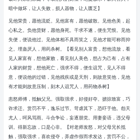
暗中做坏，让人失败，损人器物，让人匮乏】
见他荣贵，愿他流贬。见他富有，愿他破散。见他色美，起
心私之。负他货财，愿他身死。干求不遂，便生咒恨。见他
失便，便说他过。见他体相不具而笑之，见他才能可称而抑
之。埋蛊厌人，用药杀树。【看见别人富贵，想他流放，看
见人家富有，想他家败，看见别人美色，想占为己有，占有
人家的财货，想他死亡，强求不得，便生诅咒，见人不得
意，便说他的过错，见他残疾或是天刑，则故意笑他，见他
有才能则故意压制，刻木人诅咒人，用药物杀树】
恚怒师傅，抵触父兄。强取强求，好侵好夺。掳掠致富，巧
诈求迁。赏罚不平，逸乐过节。苛虐其下，恐吓于他。怨天
尤人，呵风骂雨。斗合争讼，妄逐朋党。用妻妾语，违父母
训。得新忘故，口是心非。【对老师发怒，对父母兄长抵
触，强取强求，喜欢侵夺，弄虚作假而求发达，赏罚不公，