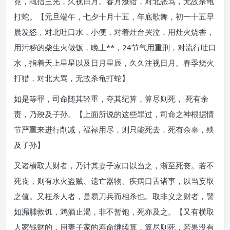
霓，辄指三光，久视日月。春月燎猎，对北恶骂，无故杀龟
打蛇。【元旦端午，七夕十月十五，年底歌舞，初一十五早
晨发怒，对北吐口水，小便，对着灶台哭泣，用灶火烧香，
用污秽的柴生火做饭，晚上**，24节气用重刑，对流行吐口
水，指着天上星星以及日月星辰，久久注视日月。春季烧火
打猎，对北大骂，无故杀龟打蛇】
如是等罪，司命随其轻重，夺其纪算，算尽则死， 死有余
责，乃殃及子孙。【上面所说的这些罪过，司命之神根据情
节严重来进行削减，福禄用尽，则只能死去，死有余辜，殃
及子孙】
又诸横取人财者，乃计其妻子家口以当之，渐至死丧。若不
死丧，则有水火盗贼、遗亡器物、疾病口舌诸事，以当妄取
之值。又枉杀人者，是易刀兵而相杀也。取非义之财者，譬
如漏脯救饥，鸩酒止渴，非不暂饱，死亦及之。【又有横取
人家钱财的，用妻子家的寿命继续算，算尽则死，若果没有