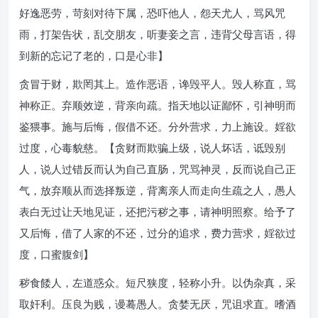
好逸恶劳，苛刻对待下属，恐吓他人，怨天尤人，骂风咒
雨，打架告状，乱交朋友，听妻妾之言，违背父母言语，得
到新的忘记了老的，口是心非】
贪冒于财，欺罔其上。造作恶语，谗毁平人。毁人称直，骂
神称正。弃顺效逆，背亲向疏。指天地以证鄙怀，引神明而
鉴猥事。施与后悔，假借不还。分外营求，力上施设。婬欲
过度，心毒貌慈。【贪财而欺骗上级，说人坏话，诋毁别
人，说人过错反而认为自己直肠，咒骂神灵，反而说自己正
气，放弃顺从而选择叛逆，背离亲人而走向生疏之人，愚人
表白无过让天地见证，还把污秽之事，请神明照察。给予了
又后悔，借了人家的不还，过分的追求，费力营求，婬欲过
度，口蜜腹剑】
秽食餧人，左道惑众。短尺狭度，轻称小升。以伪杂真，采
取奸利。压良为贱，谩蓦愚人。贪婪无厌，咒诅求直。嗜酒