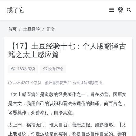
戒了它
首页
土豆经验
正文
【17】土豆经验十七：个人版翻译古
籍之太上感应篇
183
次阅读
没有评论
共计 4207 个字符，预计需要花费 11 分钟才能阅读完成。
《太上感应篇》是道教的经典著作之一，旨在劝善。因原文
是古文，我用自己的认识和看法来通俗的翻译。简而言之，
诸恶莫作，众善奉行，自净其意。
太上曰，祸福无门。惟人自召。善恶之报。如影随形。【太
上老君说，你走运还是倒霉啊，都是自己自作自受的。善有