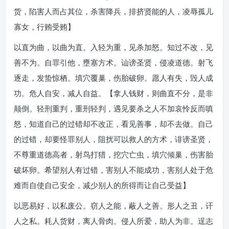
货，陷害人而占其位，杀害降兵，排挤贤能的人，凌辱孤儿
寡女，行贿受贿】
以直为曲，以曲为直。入轻为重，见杀加怒。知过不改，见
善不为。自罪引他，壅塞方术。讪谤圣贤，侵凌道德。射飞
逐走，发蛰惊栖。填穴覆巢，伤胎破卵。愿人有失，毁人成
功。危人自安，减人自益。【拿人钱财，则曲直不分，是非
颠倒。轻刑重判，重刑轻判，遇见要杀之人不加哀怜反而嗔
怒，知道自己的过错却不改正，看见善事，却不去做。自己
的过错，却要怪罪别人，阻扰可以救人的方术，诽谤圣贤，
不尊重道德高者，射鸟打猎，挖穴亡虫，填穴倾巢，伤害胎
破坏卵。希望别人有过错，害别人不能成功，害别人处于危
难而自使自己安全，减少别人的所得而让自己受益】
以恶易好，以私废公。窃人之能，蔽人之善。形人之丑，讦
人之私。耗人货财，离人骨肉。侵人所爱，助人为非。逞志