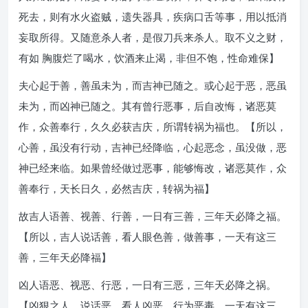
死去，则有水火盗贼，遗失器具，疾病口舌等事，用以抵消
妄取所得。又随意杀人者，是假刀兵来杀人。取不义之财，
有如 胸腹烂了喝水，饮酒来止渴，非但不饱，性命难保】
夫心起于善，善虽未为，而吉神已随之。或心起于恶，恶虽
未为，而凶神已随之。其有曾行恶事，后自改悔，诸恶莫
作，众善奉行，久久必获吉庆，所谓转祸为福也。【所以，
心善，虽没有行动，吉神已经降临，心起恶念，虽没做，恶
神已经来临。如果曾经做过恶事，能够悔改，诸恶莫作，众
善奉行，天长日久，必然吉庆，转祸为福】
故吉人语善、视善、行善，一日有三善，三年天必降之福。
【所以，吉人说话善，看人眼色善，做善事，一天有这三
善，三年天必降福】
凶人语恶、视恶、行恶，一日有三恶，三年天必降之祸。
【凶狠之人，说话恶，看人凶恶，行为恶毒，一天有这三