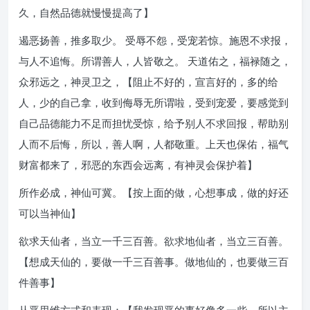
久，自然品德就慢慢提高了】
遏恶扬善，推多取少。 受辱不怨，受宠若惊。施恩不求报，
与人不追悔。所谓善人，人皆敬之。 天道佑之，福禄随之，
众邪远之，神灵卫之，【阻止不好的，宣言好的，多的给
人，少的自己拿，收到侮辱无所谓啦，受到宠爱，要感觉到
自己品德能力不足而担忧受惊，给予别人不求回报，帮助别
人而不后悔，所以，善人啊，人都敬重。上天也保佑，福气
财富都来了，邪恶的东西会远离，有神灵会保护着】
所作必成，神仙可冀。【按上面的做，心想事成，做的好还
可以当神仙】
欲求天仙者，当立一千三百善。欲求地仙者，当立三百善。
【想成天仙的，要做一千三百善事。做地仙的，也要做三百
件善事】