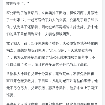
转世投生了。”
应公听到了这番话后，立刻卖掉了田地，得银四两，并假造
了一封家书，一起寄送给了妇人的公婆。公婆见了银子和书
信，认为儿子还活着，因此也就不再逼迫儿媳改嫁。后来他
们的儿子果然回到家中，夫妻也得以团聚。
救了妇人一命，却使鬼失去了替身，庆公便安静地等待鬼的
祸崇。没想到却听到鬼说：“此人心好，不久就要做尚书
了，我怎么能降祸给他呢？”应公从此更加努力做善事，不
仅自己成了名臣，而且有许多后代子孙也当上了高官。
常熟县人徐凤竹父亲十分富有，碰到荒年，不仅免收田租，
而且开仓赈灾救贫。平日里，凡是对老百姓有益的事情，他
无不尽心尽力。父亲积德，惠及徐凤竹，他后来当上了两江
巡抚。
嘉兴有个人叫屠康禧，做刑部主事时，经常亲自到狱中探查