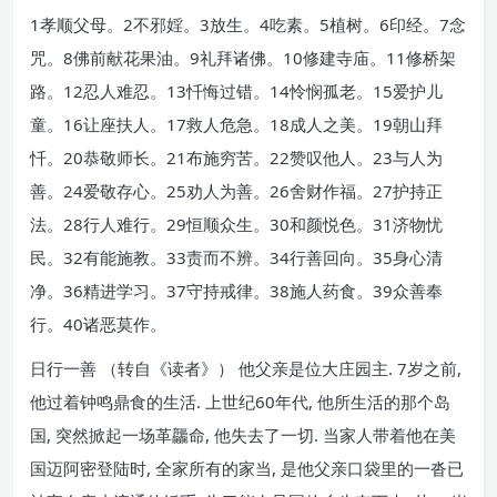
1孝顺父母。2不邪婬。3放生。4吃素。5植树。6印经。7念
咒。8佛前献花果油。9礼拜诸佛。10修建寺庙。11修桥架
路。12忍人难忍。13忏悔过错。14怜悯孤老。15爱护儿
童。16让座扶人。17救人危急。18成人之美。19朝山拜
忏。20恭敬师长。21布施穷苦。22赞叹他人。23与人为
善。24爱敬存心。25劝人为善。26舍财作福。27护持正
法。28行人难行。29恒顺众生。30和颜悦色。31济物忧
民。32有能施教。33责而不辨。34行善回向。35身心清
净。36精进学习。37守持戒律。38施人药食。39众善奉
行。40诸恶莫作。
日行一善 （转自《读者》） 他父亲是位大庄园主. 7岁之前,
他过着钟鸣鼎食的生活. 上世纪60年代, 他所生活的那个岛
国, 突然掀起一场革龘命, 他失去了一切. 当家人带着他在美
国迈阿密登陆时, 全家所有的家当, 是他父亲口袋里的一沓已