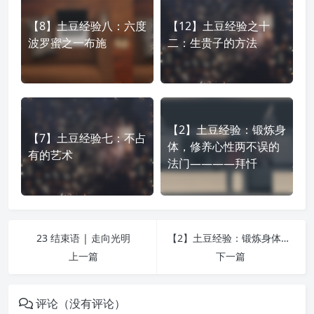
【8】土豆经验八：六度
【12】土豆经验之十
波罗蜜之一布施
二：生贵子的方法
【2】土豆经验：锻炼身
【7】土豆经验七：不占
体，修养心性两不误的
有的艺术
法门————拜忏
23 结束语 | 走向光明
【2】土豆经验：锻炼身体，修养心性两不误的法门————拜忏
上一篇
下一篇
评论（没有评论）