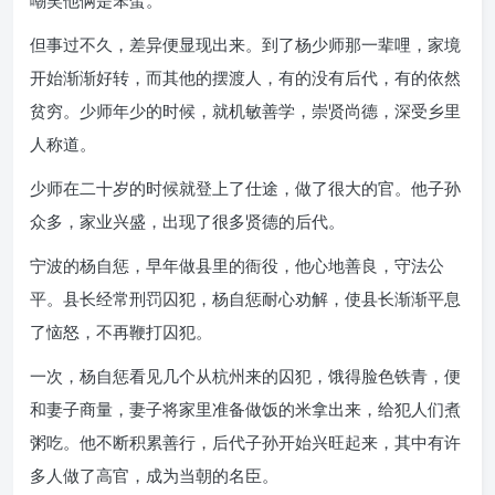
嘲笑他俩是笨蛋。
但事过不久，差异便显现出来。到了杨少师那一辈哩，家境
开始渐渐好转，而其他的摆渡人，有的没有后代，有的依然
贫穷。少师年少的时候，就机敏善学，崇贤尚德，深受乡里
人称道。
少师在二十岁的时候就登上了仕途，做了很大的官。他子孙
众多，家业兴盛，出现了很多贤德的后代。
宁波的杨自惩，早年做县里的衙役，他心地善良，守法公
平。县长经常刑罚囚犯，杨自惩耐心劝解，使县长渐渐平息
了恼怒，不再鞭打囚犯。
一次，杨自惩看见几个从杭州来的囚犯，饿得脸色铁青，便
和妻子商量，妻子将家里准备做饭的米拿出来，给犯人们煮
粥吃。他不断积累善行，后代子孙开始兴旺起来，其中有许
多人做了高官，成为当朝的名臣。