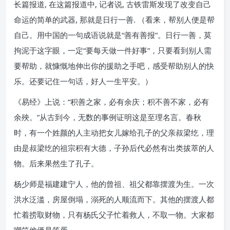
长篇报道, 在这篇报道中, 记者说, 古铁雷斯发现了改变自己
命运的简单的武器, 那就是日行一善. （看来，帮别人便是帮
自己。用中国的一句成语说就是“善有善报”。日行一善，莫
拘泥于这字眼，一定“要每天做一件好事”，只要看到别人需
要帮助，就慷慨地伸出你的援助之手吧，感受帮助别人的快
乐。还要记住一句话，好人一生平安。）
《易经》上说：“积善之家，必有余庆；积不善不家，必有
余殃。”从古到今，无数的事例证明这是至理名言。春秋
时，有一个姓颜的人主动把女儿嫁给孔子的父亲叔梁纥，理
由是叔梁纥的祖宗积有大德，子孙后代必然有出类拔萃的人
物。后来果然生了孔子。
杨少师是福建建宁人，他的曾祖、祖父都靠摆渡为生。一次
洪水泛滥，房屋倒塌，溺死的人顺流而下。其他的摆渡人都
忙着捞取财物，只有杨氏父子忙着救人，不取一物。大家都