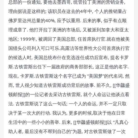
总部的一份通知, 要他去墨西哥, 统管拉丁美洲的营销业务,
理由据说是这样的; 该职员在这去的4年中, 个人的推销量占
佛罗里达州总量的40%, 应予以重用. 后来的事, 似乎有点顺
理成章了. 他打开拉丁美洲的市场后, 又被派到加拿大和亚太
地区; 1999年, 被调回了美国总部, 任首席执行官.就在他被美
国猎头公司列入可口可乐.高露洁等世界性大公司首席执行官
的候选人时, 美国总统布什在竞选连任成功后宣布, 提名卡罗
斯.古铁雷斯出任下一届政府的商务部部长, 这正是他的名字.
现在, 卡罗斯.古铁雷斯这个名字已成为 “美国梦”的代名词, 然
而, 世人很少知道古铁雷斯成功背后的故事. 前不久, [[华龘盛
顿邮报]]的一位记者去采访古铁雷斯, 就个人命运让他谈点看
法. 古铁雷斯说了这么一句话; 一个人的命运, 并不一定只取
决于某一次大的行动. 我认为, 更多的时候,取决于他在日常
生活中的一些小小的善举. 后来, [[华龘盛顿邮报]]以 “凡真心
助人者, 最后没有不帮到自己的”为题, 对古铁雷斯做了一次