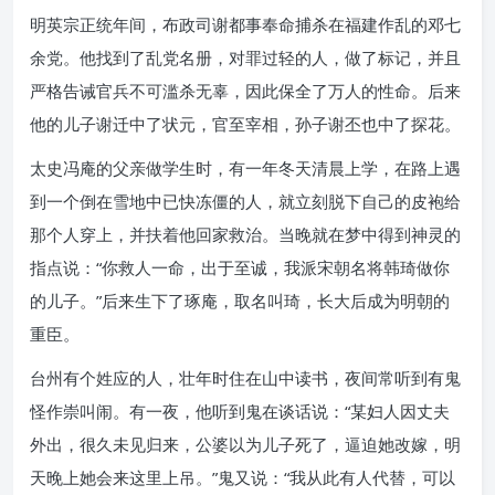
明英宗正统年间，布政司谢都事奉命捕杀在福建作乱的邓七
余党。他找到了乱党名册，对罪过轻的人，做了标记，并且
严格告诫官兵不可滥杀无辜，因此保全了万人的性命。后来
他的儿子谢迁中了状元，官至宰相，孙子谢丕也中了探花。
太史冯庵的父亲做学生时，有一年冬天清晨上学，在路上遇
到一个倒在雪地中已快冻僵的人，就立刻脱下自己的皮袍给
那个人穿上，并扶着他回家救治。当晚就在梦中得到神灵的
指点说：“你救人一命，出于至诚，我派宋朝名将韩琦做你
的儿子。”后来生下了琢庵，取名叫琦，长大后成为明朝的
重臣。
台州有个姓应的人，壮年时住在山中读书，夜间常听到有鬼
怪作崇叫闹。有一夜，他听到鬼在谈话说：“某妇人因丈夫
外出，很久未见归来，公婆以为儿子死了，逼迫她改嫁，明
天晚上她会来这里上吊。”鬼又说：“我从此有人代替，可以