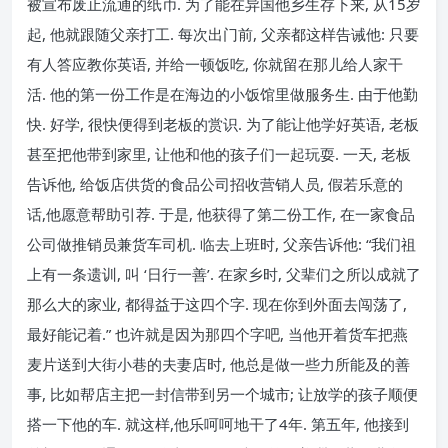
被宣布废止流通的纸币. 为了能在异国他乡生存下来, 从15岁
起, 他就跟随父亲打工. 每次出门前, 父亲都这样告诫他: 只要
有人答应教你英语, 并给一顿饭吃, 你就留在那儿给人家干
活. 他的第一份工作是在海边的小饭馆里做服务生. 由于他勤
快. 好学, 很快便得到老板的赏识. 为了能让他学好英语, 老板
甚至把他带到家里, 让他和他的孩子们一起玩耍. 一天, 老板
告诉他, 给饭店供货的食品公司招收营销人员, 假若乐意的
话,他愿意帮助引荐. 于是, 他获得了第二份工作, 在一家食品
公司做推销员兼货车司机. 临去上班时, 父亲告诉他: “我们祖
上有一条遗训, 叫 ‘日行一善’. 在家乡时, 父辈们之所以成就了
那么大的家业, 都得益于这四个字. 现在你到外面去闯荡了,
最好能记着.” 也许就是因为那四个字吧, 当他开着货车把燕
麦片送到大街小巷的夫妻店时, 他总是做一些力所能及的善
事, 比如帮店主把一封信带到另一个城市; 让放学的孩子顺便
搭一下他的车. 就这样,他乐呵呵地干了4年. 第五年, 他接到