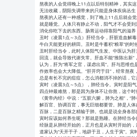
熬夜的人会觉得晚上11点以后特别精神，其实
无法收藏，阴阳失调带来的只能是身体疾病丛生
熬夜的人还有一种感觉，到了晚上11点后就会
就是睡觉。人体只有静止不动，阳气才不会受到
消化你吃下去的东西。肠胃运动得靠阳气的滋养
丑时（凌晨1点～3点）肝经当令，肝脏造血解
牛白天能更好的耕田。丑时是牛蓄积“粮草”的时
丑时肝经当令，此时人体阳气生发。中医认为肝
回流，就会导致代谢失常。肝血不能“推陈出新
认为，肝为“将军之官，谋虑出焉”。肝与思维
作效率也会大大降低。“肝开窍于目”，经常熬
总是有长不完的痘痘，怎么消都消不掉的话，它
寅时（凌晨3点～5点），肺经当令。寅时是阳
四点钟最难熬，那是因为身体不让你熬，这个时
《黄帝内经》中说：“五脏六腑，肺为之相”，“
解百官、协调百官，事无巨细都要管。肺是人体
百脉，二是百脉之精输于肺。也就是说全身各部
寅时应该如何养生呢？那就是熟睡。在肺经当令
经脉是从肺经开始的，正月也是从寅时开始的，
道家认为“天开于子，地辟于丑，人生于寅”。