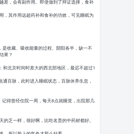
越差，会有副作用。即使做到了辩证选择，食补
用，其作用远超药补和食补的功效，可见睡眠为
，是收藏、吸收能量的过程。阴阳各半，缺一不
结果？
按：和北京时间时差大的西北部地区，最迟不超过1
三焦通百脉，此时进入睡眠状态，百脉休养生息，
。记得曾经住院一周，每天8点就睡觉，出院那几
天的乏一样，很好啊，比吃名贵的中药材都好。
多，所以脸上的气色才那么好看。