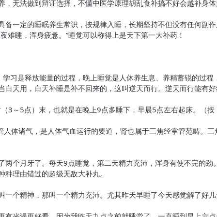
养，无法做到辩证选择，不懂中医学原理胡乱食补搞不好会越补身体
具备一定的睡眠养生常识，按规律入睡，长期坚持不但没有任何副作
彻夜难睡，浑身疲惫。”睡觉可以称得上是天下第一大补药！
作、学习是释放能量的过程，晚上睡觉是人休养生息、养精蓄锐的过程
当白天用，白天补睡是补不回来的，这叫逆天而行。逆天而行能有好
时（3～5点）末，也就是在晚上9点多睡下，早晨5点左右起床。（
掌管人体诸气，是人体气血运行的要道，肾也属于三焦经掌管范畴。
了两个月牙了。每天9点睡觉，第二天精力充沛，浑身有使不完的劲
种种理由错过的超级无敌大补丸。
叫一个精神，那叫一个精力充沛。尤其昨天早睡了今天感觉解了好几
更有光泽更好看。因为我昨天九点之前就睡觉了，一直睡到早上六点