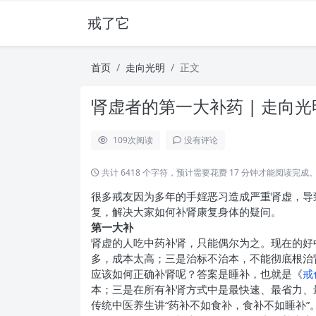
戒了它
首页
走向光明
正文
肾虚者的第一大补药 | 走向光
109
次阅读
没有评论
共计 6418 个字符，预计需要花费 17 分钟才能阅读完成
很多戒友因为多年的手婬恶习造成严重肾虚，导
复，解决大家如何补肾康复身体的疑问。
第一大补
肾虚的人吃中药补肾，只能偶尔为之。现在的好
多，成本太高；三是治标不治本，不能彻底根治
应该如何正确补肾呢？答案是睡补，也就是《
戒
本；三是在所有补肾方式中是最快速、最省力、
传统中医养生讲“药补不如食补，食补不如睡补