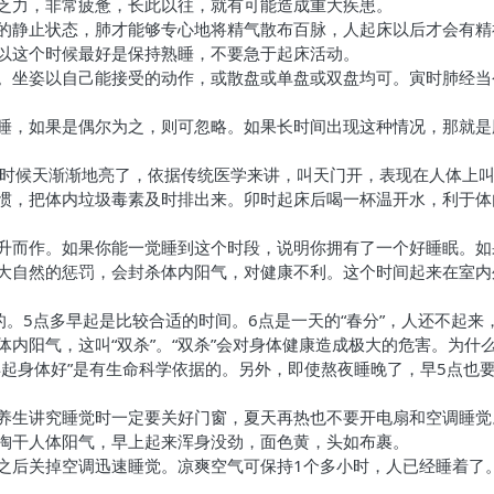
乏力，非常疲惫，长此以往，就有可能造成重大疾患。
的静止状态，肺才能够专心地将精气散布百脉，人起床以后才会有精
以这个时候最好是保持熟睡，不要急于起床活动。
。坐姿以自己能接受的动作，或散盘或单盘或双盘均可。寅时肺经当
睡，如果是偶尔为之，则可忽略。如果长时间出现这种情况，那就是
个时候天渐渐地亮了，依据传统医学来讲，叫天门开，表现在人体上
惯，把体内垃圾毒素及时排出来。卯时起床后喝一杯温开水，利于体
升而作。如果你能一觉睡到这个时段，说明你拥有了一个好睡眠。如
大自然的惩罚，会封杀体内阳气，对健康不利。这个时间起来在室内
的。5点多早起是比较合适的时间。6点是一天的“春分”，人还不起
内阳气，这叫“双杀”。“双杀”会对身体健康造成极大的危害。为什
起身体好”是有生命科学依据的。另外，即使熬夜睡晚了，早5点也要
养生讲究睡觉时一定要关好门窗，夏天再热也不要开电扇和空调睡觉
淘干人体阳气，早上起来浑身没劲，面色黄，头如布裹。
之后关掉空调迅速睡觉。凉爽空气可保持1个多小时，人已经睡着了