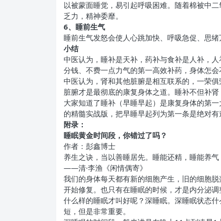
以被蒙面睡觉，易引起呼吸困难。随着棉被中二
乏力，精神委靡。
6
、睡前生气
睡前生气发怒会使人心跳加快、呼吸急促、思绪
小结
中医认为，睡补是天补，药补与食补是人补，人
分钱、不费一点力气的第一高效补药，身体怎会
中医认为，肾和其他脏腑是相互联系的，一荣俱
脏腑才是最彻底的康复身体之道。睡补不但补肾
大家知道了睡补（早睡早起）是康复身体的第一
的精髓实战版，把早睡早起列为第一条是绝对有
附录：
睡眠黄金时间段，你错过了吗？
作者：彭鑫博士
养生之诀，当以善睡居先。睡能还精，睡能养气
——清·李渔《闲情偶寄》
我们的身体每天都有新的细胞产生，旧的细胞脱
开始修复。也只有在睡眠的时候，才是内分泌调
什么样的睡眠才叫好呢？深睡眠。深睡眠状态什
短，但是非常重要。