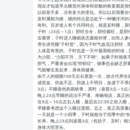
现在才知道早点睡觉对身体和容貌的恢复都是很
以前差不多，没有多大的变化。所以以后我要在
亥时属相为猪，猪的特点是总处于一种懒洋洋的
有利。百岁老人有个共同特点，就是亥时睡，寅
子时（23点～1点）胆经当令，胆经最旺，是胆
应着肾，子时进入睡眠状态最能补肾，比吃人参
养生讲究睡“子时觉”，因为子时气血流注胆经
人体是有害的。子时也是一天中最黑暗的时候，阴
为少阳，“少阳不升，天下不明”。如果子时熬
胆气，严重者会出现“抑郁症”，做事也会缺乏胆
气能够生发起来，身体就健康。
由于人的细胞100天左右更新一次，故古代养生
成贫血、供血不足。胆虚上不明目，血虚下不养
3点）不睡面色则易铁青，寅时（凌晨3点～5点
晚上23点早睡的说法不严谨。准确地说，真正的
在9点～10点左右入睡，最迟在22∶30之前
早睡要考虑这个入睡过渡期。总之，真正高质量
一天就是一个小四季，子时就相当于四季中的“
长寿。晚上23点到凌晨3点（包括子、丑时）相
身体大吃苦头。