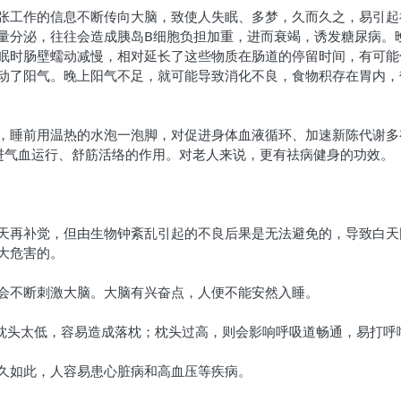
张工作的信息不断传向大脑，致使人失眠、多梦，久而久之，易引起
量分泌，往往会造成胰岛B细胞负担加重，进而衰竭，诱发糖尿病。
眠时肠壁蠕动减慢，相对延长了这些物质在肠道的停留时间，有可能
动了阳气。晚上阳气不足，就可能导致消化不良，食物积存在胃内，
，睡前用温热的水泡一泡脚，对促进身体血液循环、加速新陈代谢多
进气血运行、舒筋活络的作用。对老人来说，更有祛病健身的功效。
天再补觉，但由生物钟紊乱引起的不良后果是无法避免的，导致白天
大危害的。
会不断刺激大脑。大脑有兴奋点，人便不能安然入睡。
。枕头太低，容易造成落枕；枕头过高，则会影响呼吸道畅通，易打呼
久如此，人容易患心脏病和高血压等疾病。