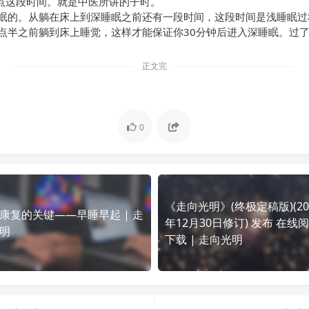
1点这段时间。就是中医所讲的子时。
眠的。从躺在床上到深睡眠之前还有一段时间，这段时间是浅睡眠过程
点半之前躺到床上睡觉，这样才能保证你30分钟后进入深睡眠。过
正文完
0
《走向光明》(终极定稿版)(20
康复的关键——早睡早起 | 走
年12月30日修订) 发布 在线
明
下载 | 走向光明