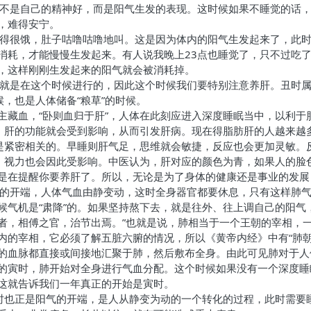
这不是自己的精神好，而是阳气生发的表现。这时候如果不睡觉的话
，难得安宁。
觉得很饿，肚子咕噜咕噜地叫。这是因为体内的阳气生发起来了，此
消耗，才能慢慢生发起来。有人说我晚上23点也睡觉了，只不过吃
，这样刚刚生发起来的阳气就会被消耗掉。
毒就是在这个时候进行的，因此这个时候我们要特别注意养肝。丑时
候，也是人体储备“粮草”的时候。
主藏血，“卧则血归于肝”，人体在此刻应进入深度睡眠当中，以利于
”，肝的功能就会受到影响，从而引发肝病。现在得脂肪肝的人越来越
也是紧密相关的。早睡则肝气足，思维就会敏捷，反应也会更加灵敏。
夜，视力也会因此受影响。中医认为，肝对应的颜色为青，如果人的脸
是在提醒你要养肝了。所以，无论是为了身体的健康还是事业的发展
气的开端，人体气血由静变动，这时全身器官都要休息，只有这样肺
候气机是“肃降”的。如果坚持熬下去，就是往外、往上调自己的阳气
肺者，相傅之官，治节出焉。”也就是说，肺相当于一个王朝的宰相，
内的宰相，它必须了解五脏六腑的情况，所以《黄帝内经》中有“肺朝
的血脉都直接或间接地汇聚于肺，然后敷布全身。由此可见肺对于人
的寅时，肺开始对全身进行气血分配。这个时候如果没有一个深度睡
这就告诉我们一年真正的开始是寅时。
寅时也正是阳气的开端，是人从静变为动的一个转化的过程，此时需要