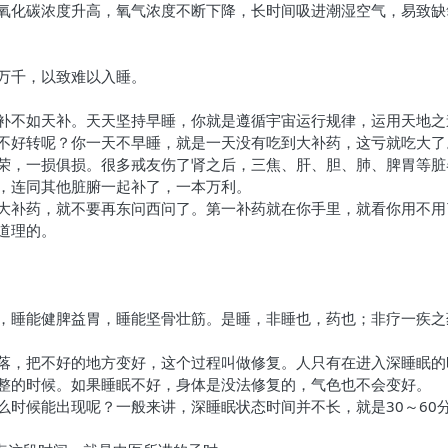
氧化碳浓度升高，氧气浓度不断下降，长时间吸进潮湿空气，易致缺
万千，以致难以入睡。
补不如天补。天天坚持早睡，你就是遵循宇宙运行规律，运用天地之
不好转呢？你一天不早睡，就是一天没有吃到大补药，这亏就吃大了
荣，一损俱损。很多戒友伤了肾之后，三焦、肝、胆、肺、脾胃等脏
，连同其他脏腑一起补了，一本万利。
大补药，就不要再东问西问了。第一补药就在你手里，就看你用不用
道理的。
，睡能健脾益胃，睡能坚骨壮筋。是睡，非睡也，药也；非疗一疾之
落，把不好的地方变好，这个过程叫做修复。人只有在进入深睡眠的
整的时候。如果睡眠不好，身体是没法修复的，气色也不会变好。
么时候能出现呢？一般来讲，深睡眠状态时间并不长，就是30～60