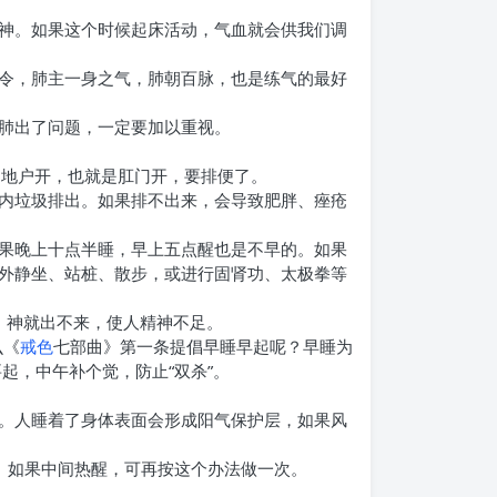
神。如果这个时候起床活动，气血就会供我们调
令，肺主一身之气，肺朝百脉，也是练气的最好
肺出了问题，一定要加以重视。
叫地户开，也就是肛门开，要排便了。
内垃圾排出。如果排不出来，会导致肥胖、痤疮
果晚上十点半睡，早上五点醒也是不早的。如果
外静坐、站桩、散步，或进行固肾功、太极拳等
来，神就出不来，使人精神不足。
么《
戒色
七部曲》第一条提倡早睡早起呢？早睡为
起，中午补个觉，防止“双杀”。
。人睡着了身体表面会形成阳气保护层，如果风
。如果中间热醒，可再按这个办法做一次。