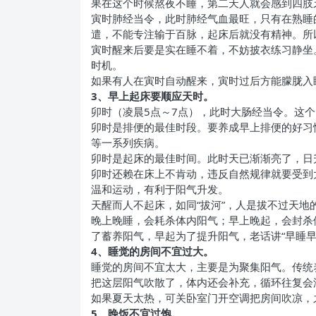
果在这个时候熬夜不睡，第二天人就会感到四肢
寅时肺经当令，此时肺经气血最旺，只有在熟睡
遣，不能专注输于百脉，起床后就没有精神。所
寅时醒来后要是实在睡不着，不妨披衣练习静坐
时机。
如果有人在寅时自动醒来，寅时过后方能朦胧入
3
、早上起床要顺应天时。
卯时（凌晨5点～7点），此时大肠经当令。这
卯时是排便的最佳时段。要养成早上排便的好习
等一系列疾病。
卯时是起床的最佳时间。此时天已渐渐亮了，日
卯时还赖在床上不肯动，违反自然规律就要受到
温和运动，有利于阳气升发。
天醒而人不起床，如同“拔河”，人是拔不过天地
晚上晚睡，会耗杀体内阳气；早上晚起，会封杀体
了蓄养阳气，早起为了提升阳气，老话讲“早睡早
4
、睡觉的房间不宜过大。
睡觉的房间不宜太大，主要是为聚集阳气。传统
把这层阳气吹散了，体内还会补充，循环往复会
如果夏天太热，可关卧室门开空调把房间吹凉，
5
、晚饭不宜过饱。