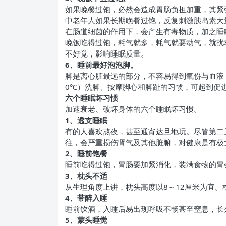
如果晚餐过饱，必然会造成胃肠负担加重，其紧
中老年人如果长期晚餐过饱，反复刺激胰岛素大
在肠道细菌的作用下，会产生有毒物质，加之睡
晚饭吃得过饱，耗气就多，耗气就要动气，就扰
不好觉，影响睡眠质量。
6
、睡前最好泡泡脚。
脚是离心脏最远的部分，不容易得到氧份与血液
0℃）洗脚、按摩脚心和脚趾的习惯，可起到促
六个睡眠坏习惯
加速衰老、破坏身体的六个睡眠坏习惯。
1
、透支睡眠
有的人喜欢熬夜，甚至通宵达旦地玩。尽管第二
往，会严重损伤肾气及其他脏腑，对健康是有极
2
、睡前饱餐
睡前吃得过饱，胃肠要加紧消化，装满食物的胃
3
、枕头不适
从生理角度上讲，枕头高度以8～12厘米为宜
4
、带醉入睡
睡前饮酒，入睡后易出现呼吸不畅甚至窒息，长
5
、蒙头睡觉