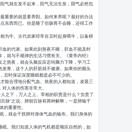
，阳气就生发不起来，阳气无法生发，阴气必然也
时最重要的就是要养阳。如何来养呢？最好的办法
了点东西而已。你是睡了但肠胃不会睡，还得工作
属相为牛。古代农家经常在丑时起身喂牛，以备耕
肝血的代谢。如果此刻熬夜不睡，肝血不能及时
多，就与不规律的生活习惯有关。《黄帝内经》
反之熬夜，就会头脑反应迟钝脑力下降，学习工
色发青，这个人的肝脏就不健康。如果你的额头
，丑时保证深度睡眠都是必不可少的。
气才能合理地分配气血。熬夜的人都知道，凌晨三
，对人体的伤害非常大。
一人之下，万人之上。宰相的职责是什么？负责了
百脉”之说。肺朝百脉有两种解释，一是肺输于
体的重要性。
眠，就会干扰肺对身体气血的输布。我们身体的
睡眠。我们知道人体的气机都是顺应自然的，如