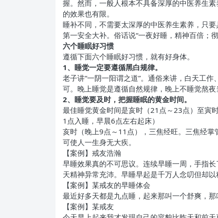
握。然而，一般人根本不具备深厚的中医养生素
的效果也有限。
睡补不同，不需要太深厚的中医养生素养，只要
第一安全大补。俗话说“一夜好睡，精神百倍；
六个睡眠好习惯
遵循下面六个睡眠好习惯，就有好身体。
1
、睡觉一定要遵循黑白规律。
老子讲“一阴一阳谓之道”。通俗来讲，白天工
可。晚上睡觉是遵循自然规律，晚上不睡觉熬夜
2
、睡觉要及时，把握睡眠的黄金时间。
最佳睡觉黄金时间是亥时（21点～23点）至寅
1点入睡，早晨6点左右起床）
亥时（晚上9点～11点），三焦经旺。三焦经
可使人一生身无大疾。
【案例】戒友浩瀚
早睡效果真的不可思议。连续早睡一周，手指长
天精神异常充沛。早睡早起是千万人念叨但却以
【案例】某戒友的早睡体会
最近好多天都是九点睡，起来那叫一个舒爽，那
【案例】某戒友
今天早上起来我才发现自己的容貌比昨天和前天