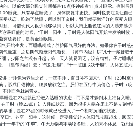
快的。以前大部分睡觉时间都是10点多钟或者11点才睡觉。有时候
9:00睡觉。只有早点睡觉了，身体恢复才更快。同时也要注意让自
享受状态，吃饱了就睡，所以到了亥时，我们就要懒洋洋的享受入睡
时起。可惜现代人很少能够做到，所以大街上脸色红润的人越来越少
代谢最旺盛的时候。“子时一阳生”，子时是人体阳气开始生发的时候
燕窝还要好，是黄金睡眠期。
，阳气开始生发，而睡眠就成了养护阳气最好的办法。如果你在子时熬
气最重，之后阴气渐衰阳气渐长。《黄帝内经》讲“凡十一藏皆取于胆
夜不睡，少阳之气没有升起，第二天人就易困乏，没有精神。子时睡眠
量。《皇帝内经》云：“气以壮胆”，“十一脏腑取决于胆”。人体五
家讲：“睡觉为养生之首，一夜不睡，百日补不回来”。子时（23时
筋，形成目倦神疲、腰膝酸软之症。肝胆在五行中为倩色，子时（晚2
）不睡面色就易青灰。
早睡是在23点就已经进入熟睡的状态，而不是才躺倒床上准备入睡。
入睡，在子时（晚23点）进入睡眠状态。因为很多人躺在床上不是立刻
的早睡，是在23点的时候就已经进入了一个相对沉睡的状态。
冬至日”。冬至一阳生，这时候一定要睡觉让人体阳气收藏起来，顺应
当于一年中的“冬季”。冬天万物凋零动物冬眠，人如果不休息，就相