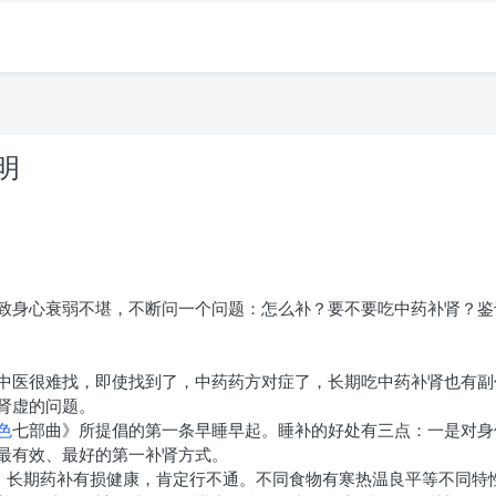
明
。
致身心衰弱不堪，不断问一个问题：怎么补？要不要吃中药补肾？鉴
中医很难找，即使找到了，中药药方对症了，长期吃中药补肾也有副
肾虚的问题。
色
七部曲》所提倡的第一条早睡早起。睡补的好处有三点：一是对身
最有效、最好的第一补肾方式。
”。长期药补有损健康，肯定行不通。不同食物有寒热温良平等不同特