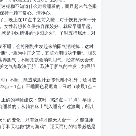
迷迷糊糊不知道什么时候睡着的，而且起来气色跟
己保持一颗平常心、清净心。
了。晚上在10点半之前入睡，对于恢复身体十分
。女性若想长久保持容颜姣好，就应早睡早起。
，就是中医所讲的“少阳之火”。子时五行属水，对
夜不睡，会将刚刚生发起来的阳气消耗掉，这对
”，“胆为中正之官，五脏六腑取决于胆”。胆又
蓄养胆气，不睡觉就会消耗胆气。经常熬夜会伤
脏六腑之气都取决于胆，取决于胆气的生发，如果胆
至1时）不睡，除造成胆汁新陈代谢不利外，还可造
3点～1点）不睡面色易返青，丑时（凌晨1点～
正确的早睡建议：亥时（晚9点～11点）早睡，
就能睡着的，从躺在床上到入睡有个过渡期，所以
天时的变化，只有这样才能天人合一，才能健康
当于和天地做“拔河游戏”，逆天而行的结果必然是