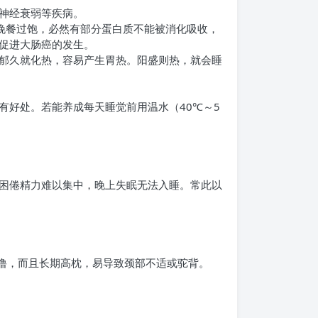
神经衰弱等疾病。
晚餐过饱，必然有部分蛋白质不能被消化吸收，
促进大肠癌的发生。
郁久就化热，容易产生胃热。阳盛则热，就会睡
有好处。若能养成每天睡觉前用温水（40℃～5
困倦精力难以集中，晚上失眠无法入睡。常此以
噜，而且长期高枕，易导致颈部不适或驼背。