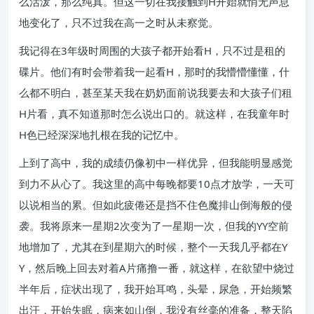
么活泼，那么纯真。但这一切在我接触到H开始就悄无声息
地变化了，只不过我在高一之时从未察觉。
我记得在3年级时周围的大孩子都开始看H，只不过是租的
碟片。他们有时会带着我一起看H，那时的我懵懵懂懂，什
么都不明白，甚至某天我在奶奶面前说我要去和大孩子们租
H片看，真不知道那时怎么说出口的。就这样，在我童年时
H色已经深深地扎根在我的记忆中。
上到了高中，我的成绩仍像初中一样优异，但我能明显感觉
到力不从心了。我这里的高中每晚都要10点才放学，一天可
以说相当的累。但如此疲倦还是挡不住色魔排山倒海般的侵
袭。我将原来一星期2次变为了一星期一次，但我的YY空前
地增加了，尤其在到星期六的时候，整个一天我几乎都在Y
Y，然后晚上回去对着A片痛撸一番，就这样，在欲望中烧过
半年后，症状出现了，我开始耳鸣，头晕，尿急，开始频繁
出汗，开始失眠，病来如山倒，我没有丝毫的准备，整天陷