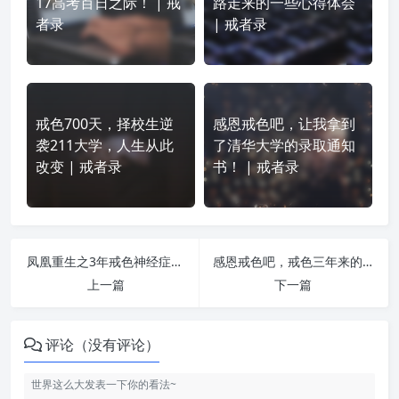
17高考百日之际！ | 戒
路走来的一些心得体会
者录
| 戒者录
戒色700天，择校生逆
感恩戒色吧，让我拿到
袭211大学，人生从此
了清华大学的录取通知
改变 | 戒者录
书！ | 戒者录
凤凰重生之3年戒色神经症恢复之路 | 戒者录
感恩戒色吧，戒色三年来的体验与感悟 | 戒者录
上一篇
下一篇
评论（没有评论）