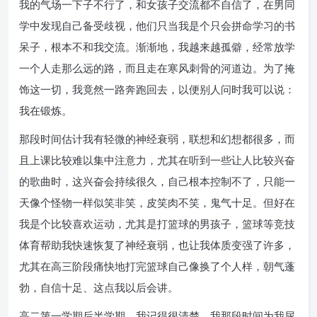
我的气场一下子不行了，和女孩子交流都不自信了，在男同
学中发现自己备受歧视，他们只当我是个只会拼命学习的书
呆子，根本不和我交流。渐渐地，我越来越孤僻，经常放学
一个人走那么远的路，而且走在寒风刺骨的河道边。为了掩
饰这一切，我竟然一路奔跑回去，以便别人问时我可以说：
我在锻炼。
那段时间估计我有轻微的神经衰弱，联想和幻想都很多，而
且上课比较难以集中注意力，尤其在听到一些让人比较兴奋
的歌曲时，这兴奋会持续很久，自己根本控制不了，只能一
天像个怪物一样似笑非笑，皮笑肉不笑，鬼气十足。但好在
我是个比较喜欢运动，尤其是打篮球的男孩子，篮球等竞技
体育帮助我快速恢复了神经衰弱，也让我体质变强了许多，
尤其在高三阶段痛快地打完篮球自己像换了个人样，朝气蓬
勃，自信十足、这点我以后会讲。
高二第一学期后半学期，我记得很清楚，我那段时间为我尿