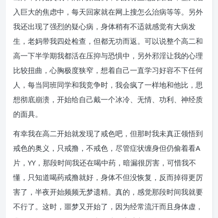
入巨大的焦虑中，每天回家就在网上搜怎么治病等等。另外
我还出现了强烈的疑心病，身体稍有不适就感觉有大病发
生，老妈带我四处检查，但都无功而返。可以说整个高二和
高一下半学期我都活在压抑与恐惧中，另外邪淫让我的心理
比较扭曲，心胸极度狭窄，想着自己一直学习好容不下任何
人，每当同班同学和我竞争时，我会疯了一样地和他比，思
想彻底崩溃，开始给自己戴一个冰冷、无情、功利、神经质
的面具。
有幸我在高二开始就发现了戒色吧，但那时我未真正领悟到
戒色的奥义，只戒撸，不戒色，尽管症状缠身但仍偷着看A
片，YY，那段时间我还在喝中药，暗漏很厉害，可惜我不
懂，只知道喝药戒撸就好，身体不但没恢复，反而掉得更厉
害了，半夜开始频频无梦遗精。真的，感觉那段时间我就要
不行了。这时，噩梦又开始了，因为经常流汗而且身体虚，