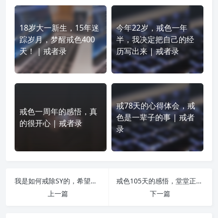
18岁大一新生，15年迷
今年22岁，戒色一年
踪岁月，梦醒戒色400
半，我决定把自己的经
天！ | 戒者录
历写出来 | 戒者录
戒78天的心得体会，戒
戒色一周年的感悟，真
色是一辈子的事 | 戒者
的很开心 | 戒者录
录
我是如何戒除SY的，希望能帮到大家 | 戒者录
戒色105天的感悟，堂堂正正，顶天立地！ | 戒者录
上一篇
下一篇