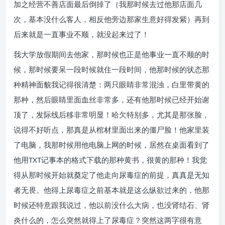
加之经营不善店面最后倒掉了（我那时候去过他那店面几
次，基本没什么客人，相反他旁边那家生意好得发紫）再到
后来就是一直事业不顺，就没起来过了！
我大学放假期间去他家，那时候也正是他事业一直不顺的时
候，那时候要呆一段时候就住一段时间，他那时候的状态那
种精神面貌我记得很清楚：两只眼睛非常混浊，白里带黄的
那种，然后眼睛里面血丝非常多，还有他那时候已经开始谢
顶了，发际线后移非常明显！哈欠特别多，尤其是那张脸，
说得不好听点，那真是从棺材里面出来的僵尸脸！他家里装
了电脑，我那时候用他电脑上网的时候，居然在桌面看到了
他用TXT记事本的格式下载的那种黄书，很黄的那种！我觉
得从那时候开始就奠定了他走向尿毒症的前提，真真是无知
者无畏。他得上尿毒症之前基本就是这么纵欲过来的，他那
时候还特意跟我说过，他以前没什么大病，也没肾结石、肾
炎什么的，怎么突然就得上了尿毒症？突然这两字很有意