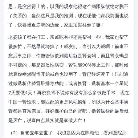
思，是突然得上的，以我的观察他得这个病跟纵欲绝对脱不
了关系的，当然这只是我的推测，现在呢他们家我前面也说
了，快要接近崩溃的边缘，家里顶梁柱倒了嘛！
老婆孩子都在打工，亲戚呢有些还是帮衬一些，我家也帮了
很多忙，不然早就垮掉了！戒友们，当引以为戒啊！前事不
忘后事之师，你撸管纵欲到最后就是肾衰竭，而且肾衰竭是
不可逆的，那是器质性病变，肾功能90%停止工作，那时候
就算你幡然醒悟开始戒色也没用了，肾已经坏死了！只能通
过做透析代替肾脏排毒功能，或者换肾，透析基本一个星期
7天要做4天！再说换肾不说你有没有那么多钱做手术，现在
中国一肾难求，能匹配的更是凤毛麟角，所以为什么基本换
肾都是直系亲属。好好保护自己的肾吧，撸管纵欲的最后就
是灭亡，说直白点其实就是家破人亡！
（2）爸爸去年去世了，我也是因为在照顾他，看到医院那