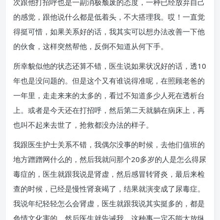
次跟他打招呼也是一副消极颓废的态度，一种已经放弃自己
的感觉，跟他说什么都是低着头，不大搭理我。哎！一直觉
得挺可惜，如果关系好的话，我其实可以想办法改善一下他
的伙食，这样突然帮他，反倒不知道从何下手。
所幸貌似他的状态还算不错，医生说如果状况好的话，透10
年也是没问题的。但是这个又有谁说得准呢，在照顾老爸的
一年里，走走来来的太多的，看过不知道多少人死在透析台
上。或者是今天还在打招呼，然后第二天就躺在病床上，再
也叫不起来去世了，抢救都没办法的样子。
我跟医生护士关系不错，我偶尔没事的时候，去他们值班的
地方蹭蹭网什么的，然后我就问那个20多岁的人是怎么得尿
毒症的，医生就跟我说是肾虚，然后感冒转肾炎，最后来检
查的时候，已经是慢性肾衰竭了，结果就演变成了尿毒症。
我说年纪轻轻怎么会肾虚，医生就跟我说其实挺多的，都是
色情文化害的。然后医生就告诫我，这种事一定不能太放纵