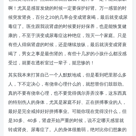
啊！尤其是感冒发烧的时候一定要保护好肾。万一感冒的时
候突发肾炎，百分之20的几率会变成肾衰竭，最后就变成尿
毒症了。医生跟我说肾虚的时候要好好保养，也是能恢复健
康的，不至于演变成尿毒症这种绝症，毁灭一个家庭。只是
有些人得病肾虚的时候，还是继续放纵，最后就演变成肾衰
竭了，男女之事是最伤肾的，有些十几岁的小孩什么都没感
受过，就要在透析室过一辈子，挺悲惨的！
其实我本来打算自己一个人默默地戒，但是看到吧里那么多
人，下不定决心，有侥幸心理什么的，就想替你们鼓鼓劲。
真的不要有侥幸心理，也不要觉得偶尔弄弄没事，这东西真
的特别伤人的身体，尤其是家庭不好、正在拼搏事业的人，
最好是完全戒掉好好拼搏事业。可能你现在觉得没什么，但
是30多、40多，肾虚开始严重的时候，说不定哪天感冒就
转成肾炎、尿毒症了。人的身体很脆弱，绝对比你们想象的