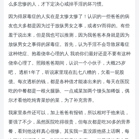
么多悲惨的人，才下定决心戒掉手淫的坏习惯。
因为得尿毒症的人实在是太惨太惨了！认识的一些爸爸的病
友也大多都是因为过于放纵男女之事，或者SY而得的。有些
羞于说出来，但是我也可以推测，因为我爸爸本身就是因为
放纵男女之事得的尿毒症。首先，认为手淫不会导致尿毒症
这种绝症、抱着侥幸心理的人 我劝你们最好还是不要有这种
侥幸心理了。照顾爸爸期间，认识一个小伙子，大概25岁
吧， 透析1年了，听说家里现在乱七八糟的，欠着一屁股
债。每次透析的钱，都是各种借才能凑出来的，每天在医院
吃的中餐都是一根火腿肠、一点咸菜加两个馒头加稀饭，偶
尔才看他吃炖青菜炒的菜，为了补充营养。
我家里条件还可以，加上爸爸有报销，所以相对于他来说，
要强了不少，虽然医院吃得很贵，但每次都是吃30多的营养
餐，看到他这样真心很惨。其实我一直没跟他搭上话啊，每