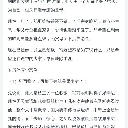
的时间大约还有12年的时间，那天我一个人偷偷哭了很久。
为自己，也为日渐年迈的父母。
现在一年了，肌酐维持得还不错，长期在家吃药，做点小生
意，帮父母分担点家务，心情也渐渐平复了。只希望在剩余
的时间里能多赚点钱，为父母留下点养老金。
现在已信佛，并且已禁欲，写这些不是为了说什么，只是希
望还在途中的大家，早日戒除手淫。
附另外两个案例
（1）别再撸了，再撸下去就是尿毒症了！
先说明，此人是楼主的一位叔叔，就前段时间得了尿毒症，
现在天天靠透析代替肾脏排毒！我有次在他做完透析去看过
他，整个人非常憔悴，因为要不停地做透析，手臂上全是针
扎的洞，看上去触目惊心！之所以说纵欲最后导致尿毒症，
因为我这位叔叔从小学就有接触，我是通过自己以前的观