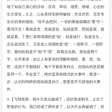
地了知自己身心的活动，言语、举动、感受、情绪、心念的
生灭变化，久之，心会变得安静而敏锐，并且对苦、无常等
生出切身的领悟。”你不会想到，一切的奥秘就藏在“看”中！
看消灭念！看就是觉，觉就是知，知就是照，照就是观，观
就是看。丁愚仁老师强调的是“知”，知道就行，知道念头，
念头就消失了。元音老人强调的是“觉”，一觉即灭，一觉即
空。最怕的就是不“知”不“觉”，跟着念头跑。觉知是两个
字，分开来讲，会让人有更深的理解和领悟。看、觉、知、
照，这四个字都很好，每个字都各有特点，但指向的意思都
是同一个。学会觉了，绝对是里程碑式的大事件，更进一
步，认识到纯粹的觉知就是自己，那更是开天辟地的大事
件。
3.【飞翔老师，我今天差点破戒了，还好悬崖勒马，止住了
堕落的行为。我已经戒了两年多了，以为不会再破戒了，所