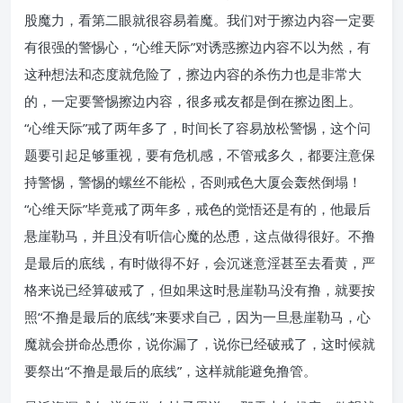
股魔力，看第二眼就很容易着魔。我们对于擦边内容一定要
有很强的警惕心，“心维天际”对诱惑擦边内容不以为然，有
这种想法和态度就危险了，擦边内容的杀伤力也是非常大
的，一定要警惕擦边内容，很多戒友都是倒在擦边图上。
“心维天际”戒了两年多了，时间长了容易放松警惕，这个问
题要引起足够重视，要有危机感，不管戒多久，都要注意保
持警惕，警惕的螺丝不能松，否则戒色大厦会轰然倒塌！
“心维天际”毕竟戒了两年多，戒色的觉悟还是有的，他最后
悬崖勒马，并且没有听信心魔的怂恿，这点做得很好。不撸
是最后的底线，有时做得不好，会沉迷意淫甚至去看黄，严
格来说已经算破戒了，但如果这时悬崖勒马没有撸，就要按
照“不撸是最后的底线”来要求自己，因为一旦悬崖勒马，心
魔就会拼命怂恿你，说你漏了，说你已经破戒了，这时候就
要祭出“不撸是最后的底线”，这样就能避免撸管。