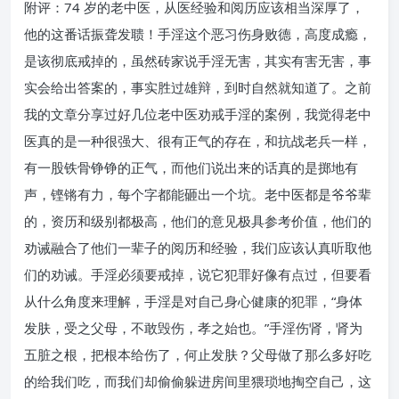
附评：74 岁的老中医，从医经验和阅历应该相当深厚了，
他的这番话振聋发聩！手淫这个恶习伤身败德，高度成瘾，
是该彻底戒掉的，虽然砖家说手淫无害，其实有害无害，事
实会给出答案的，事实胜过雄辩，到时自然就知道了。之前
我的文章分享过好几位老中医劝戒手淫的案例，我觉得老中
医真的是一种很强大、很有正气的存在，和抗战老兵一样，
有一股铁骨铮铮的正气，而他们说出来的话真的是掷地有
声，铿锵有力，每个字都能砸出一个坑。老中医都是爷爷辈
的，资历和级别都极高，他们的意见极具参考价值，他们的
劝诫融合了他们一辈子的阅历和经验，我们应该认真听取他
们的劝诫。手淫必须要戒掉，说它犯罪好像有点过，但要看
从什么角度来理解，手淫是对自己身心健康的犯罪，“身体
发肤，受之父母，不敢毁伤，孝之始也。”手淫伤肾，肾为
五脏之根，把根本给伤了，何止发肤？父母做了那么多好吃
的给我们吃，而我们却偷偷躲进房间里猥琐地掏空自己，这