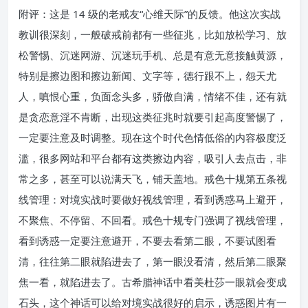
附评：这是 14 级的老戒友“心维天际”的反馈。他这次实战
教训很深刻，一般破戒前都有一些征兆，比如放松学习、放
松警惕、沉迷网游、沉迷玩手机、总是有意无意接触黄源，
特别是擦边图和擦边新闻、文字等，德行跟不上，怨天尤
人，嗔恨心重，负面念头多，骄傲自满，情绪不佳，还有就
是贪恋意淫不肯断，出现这类征兆时就要引起高度警惕了，
一定要注意及时调整。现在这个时代色情低俗的内容极度泛
滥，很多网站和平台都有这类擦边内容，吸引人去点击，非
常之多，甚至可以说满天飞，铺天盖地。戒色十规第五条视
线管理：对境实战时要做好视线管理，看到诱惑马上避开，
不聚焦、不停留、不回看。戒色十规专门强调了视线管理，
看到诱惑一定要注意避开，不要去看第二眼，不要试图看
清，往往第二眼就陷进去了，第一眼没看清，然后第二眼聚
焦一看，就陷进去了。古希腊神话中看美杜莎一眼就会变成
石头，这个神话可以给对境实战很好的启示，诱惑图片有一