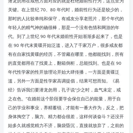
潜龙勿用在戒色方面对应的就是杜绝婚前性行为，这点至为
关键。在上世纪 70、80 年代时，婚前性行为还是较少的，
那时的人比较单纯和保守，有戒友分享老照片，那个年代的
年轻人的精气神的确很棒，那是一个没有色情和网游的年
代。到了上世纪 90 年代末婚前性开始渐渐多起来了，也是
在 90 年代末黄碟开始泛滥，进入了千家万户，很多戒友都
有在自家找黄碟的经历，不管藏在哪里，他都能找到，所有
的直觉都用在了找黄上，翻箱倒柜，总能找到。也是在 90
年代性学家的性开放理论开始大肆传播，一方面是黄碟泛
滥，另外一方面是性学家高调提倡，结果可想而知。《易
经》告诉我们要潜龙勿用，孔子说“少之时，血气未定，戒
之在色。”在婚前这个阶段要学会保住自己的能量，用于自
己的学业和事业，养精蓄锐，才能有一番大作为，反之，把
身体掏空了，脑力、精力都会很差，这样何谈奋斗？还没开
始多久就感觉精力不济，脑袋昏沉，直接就放弃了，之前的