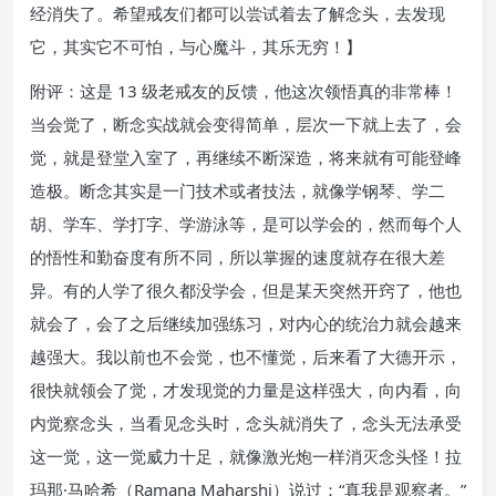
经消失了。希望戒友们都可以尝试着去了解念头，去发现
它，其实它不可怕，与心魔斗，其乐无穷！】
附评：这是 13 级老戒友的反馈，他这次领悟真的非常棒！
当会觉了，断念实战就会变得简单，层次一下就上去了，会
觉，就是登堂入室了，再继续不断深造，将来就有可能登峰
造极。断念其实是一门技术或者技法，就像学钢琴、学二
胡、学车、学打字、学游泳等，是可以学会的，然而每个人
的悟性和勤奋度有所不同，所以掌握的速度就存在很大差
异。有的人学了很久都没学会，但是某天突然开窍了，他也
就会了，会了之后继续加强练习，对内心的统治力就会越来
越强大。我以前也不会觉，也不懂觉，后来看了大德开示，
很快就领会了觉，才发现觉的力量是这样强大，向内看，向
内觉察念头，当看见念头时，念头就消失了，念头无法承受
这一觉，这一觉威力十足，就像激光炮一样消灭念头怪！拉
玛那·马哈希（Ramana Maharshi）说过：“真我是观察者。”