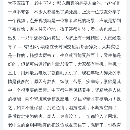
太不应该了。老中医说：“那东西真的是要人命的。”这句话
一点不夸张，不少人都撸出了濒死感，上次一位戒友分享了
一个视频，点开视频就是一位撸者猝死的场景，应该是抬到
了殡仪馆，家人哭天抢地，孩子还很年轻，看上去也就二十
出头，一只手还抄在内裤里，内裤上有一滩精斑，人已经发
青了……有很多小动物在长时间交配后都会猝死，人其实也
是一样的，耗损太厉害了，生命就可能戛然而止，零件都是
好的，但是可供运行的能量却没了，大家都有手机，手机一
直用，用到最后电没了就自动关机了。现在年轻人猝死的事
情是很多的，原因有熬夜、纵欲、劳累、疾病等，纵欲是其
中一个很重要的因素。中医很注重保精养生，肾精就是人体
的核能，两个肾脏就像核反应堆，保住肾精才有核动力！反
之，如果不懂保精，沉迷色情，滥撸滥泄，不断掏空自己，
最后肯定沦为病夫、废人，健康没了，一切都陷入了困境。
老中医的金刚棒喝真的把这位戒友震住了，骂醒了，也教育