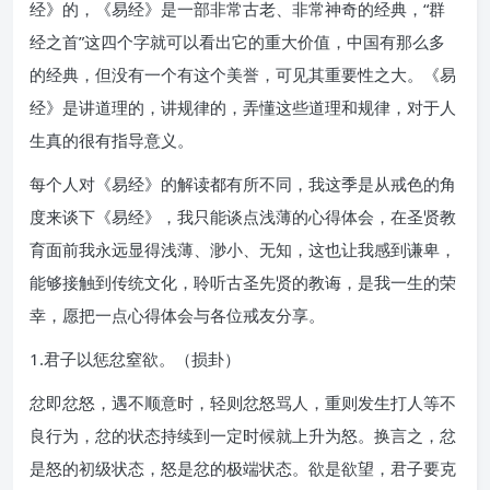
经》的，《易经》是一部非常古老、非常神奇的经典，“群
经之首”这四个字就可以看出它的重大价值，中国有那么多
的经典，但没有一个有这个美誉，可见其重要性之大。《易
经》是讲道理的，讲规律的，弄懂这些道理和规律，对于人
生真的很有指导意义。
每个人对《易经》的解读都有所不同，我这季是从戒色的角
度来谈下《易经》，我只能谈点浅薄的心得体会，在圣贤教
育面前我永远显得浅薄、渺小、无知，这也让我感到谦卑，
能够接触到传统文化，聆听古圣先贤的教诲，是我一生的荣
幸，愿把一点心得体会与各位戒友分享。
1.君子以惩忿窒欲。（损卦）
忿即忿怒，遇不顺意时，轻则忿怒骂人，重则发生打人等不
良行为，忿的状态持续到一定时候就上升为怒。换言之，忿
是怒的初级状态，怒是忿的极端状态。欲是欲望，君子要克