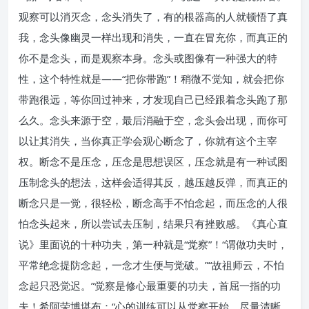
观察可以消灭念，念头消失了，有的根器高的人就顿悟了真
我，念头像幽灵一样出现和消失，一直在冒充你，而真正的
你不是念头，而是观察本身。念头或图像有一种强大的特
性，这个特性就是——“把你带跑”！稍微不觉知，就会把你
带跑很远，等你回过神来，才发现自己已经跟着念头跑了那
么久。念头来源于空，最后消融于空，念头会出现，而你可
以让其消失，当你真正学会观心断念了，你就有这个主宰
权。断念不是压念，压念是思想误区，压念就是有一种试图
压制念头的想法，这样会适得其反，越压越反弹，而真正的
断念只是一觉，很轻松，断念高手不怕念起，而压念的人很
怕念头起来，所以尝试去压制，结果只有挫败感。《真心直
说》里面说的十种功夫，第一种就是“觉察”！“谓做功夫时，
平常绝念提防念起，一念才生便与觉破。”“故祖师云，不怕
念起只恐觉迟。”觉察是修心最重要的功夫，首屈一指的功
夫！希阿荣博堪布：“心的训练可以从觉察开始，尽量清晰