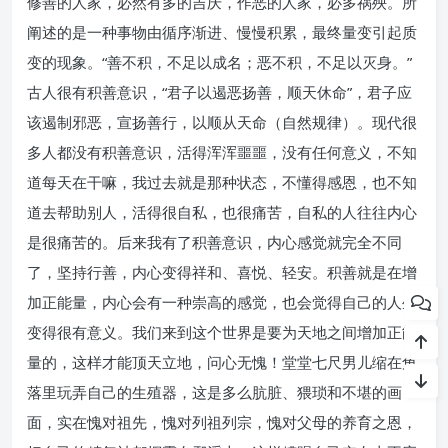
修善的人家，必然有多的吉庆，作恶的人家，必多祸殃。所
阐述的是一种事物由循序渐进、慢慢积累，最终量变引起质
变的现象。“善不积，不足以成名；恶不积，不足以灭身。”
古人很有积善意识，“君子以遏恶扬善，顺天休命”，君子应
该遏制邪恶，宣扬善行，以顺从天命（自然规律）。现代很
多人都没有积善意识，活得浑浑噩噩，没有任何意义，不知
道每天在干嘛，我过去就是那种状态，不懂得感恩，也不知
道去帮助别人，活得很自私，也很痛苦，自私的人往往内心
是很痛苦的。后来我有了积善意识，内心感觉就完全不同
了，坚持行善，内心变得祥和、喜悦、轻安。积善就是在增
加正能量，内心会有一种崇高的感觉，也会觉得自己的人生
变得很有意义。我们来到这个世界是要为天地之间增加正能
量的，这样才能顶天立地，问心无愧！堂堂七尺男儿缩在角
落里玩弄自己的生殖器，这是多么肮脏、猥琐和不堪的画
面，实在愧对祖先，愧对列祖列宗，愧对父母的养育之恩，