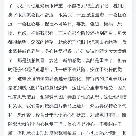
了，我那时强迫疑病很严重，不能看到绝症的字眼，看到那
类字眼我就会很不舒服，很紧张，一直强迫焦虑，一会担心
这，一会担心那，惶惶不可终日。妄想、强迫、疑病、恐
惧、焦虑、抑郁我都有，而且在那个阶段还特别严重，每天
都很绝望，深深的绝望，就像死刑犯眼中流露出的绝望。后
来坚持戒色养生，身心恢复很多，心理失调也随之大大缓解
了，那是脱胎换骨、焕然一新的感觉，真的是重生了。但有
时还会出现强迫思维，我一般不去跟随，安住于纯粹的觉
知，这样强迫的倾向就会越来越弱化。禅行僧的强迫表现就
是看到诱惑图片就感觉很恐怖，这让他心里非常难受，因为
他有思想洁癖，觉得诱惑图片弄脏了他的思想，这让他纠结
和紧张。我们看到诱惑图片要马上避开，然后要保持心平气
和，恐伤肾，经常处于恐惧的心理状态，对戒色很不利。断
除邪念就能让内心恢复干净，修心即是净心，不要纠结于
脏，否则就会出现过度紧张和敏感，内心也会陷入慌乱。其