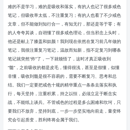
难的不是学习，难的是吸收和落实，有的人也记了很多戒色
笔记，但吸收率太低，不注重复习；有的人也看了不少戒色
文章，但不能做到知行合一，有知无行，那还是等于零；有
的人夸夸其谈，自诩懂了很多戒色理论，但当邪念上头时，
他还是献上了膝盖和奴颜！我到现在依然在复习前几年做的
笔记，我很注重复习笔记，温故而知新，指不定复习到哪条
笔记就突然“炸”了，一下就顿悟了，这时才真正吸收到
“髓”，之前吸收的都是皮毛，懂得很浅，甚至是假懂，似懂
非懂，吸收到髓是很不容易的，需要不断复习、思考和总
结。我们一定要把戒色十规的精华重点一条条去落实和执
行，每天坚持，注重积累，持之以恒，必须立足于断念实
战，不能纸上谈兵。不管戒色的过程是多么困难和坎坷，只
要我们不放弃，坚持到底，一步一步坚实地向前走，量变终
究会引起质变，胜利终将会属于我们。