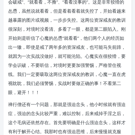
会破戒”、“就看看，不撸”、“看看没事的”。这是非常狡猾的
怂恿，虽然说就看看，但是看着看着就失控了，开始看越来
越暴露的图片或视频，一步步失控。这两位资深戒友的教训
很深刻，对境时没看清、多看了一眼，都是第二眼陷入。刚
开始则是听信了心魔的怂恿“就看看”，他们两个人的经历如
出一辙，即使是戒了两年多的资深戒友，也可能马失前蹄，
就因为一次实战没做好，就可能沦陷。心魔实在很狡猾，要
学会识破，不要听信，对境时更要加强警惕，严格管住视
线。我们一定要吸取这两位资深戒友的教训，心魔一直在虎
视眈眈，我们必须警惕，实战时要做正确的事！不看第二
眼，避开！！！
禅行僧还有一个问题，那就是强迫念头，他小时候就有强迫
症，强迫的念头比较严重，难以控制，后来戒掉手淫之后，
这个毛病还依然存在。首先要明确是什么强迫念头，这样才
有利于解开心结。我那时也有强迫思维，后来慢慢就克服