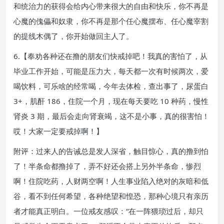
和统治力的获得会给内心带来很大的自由和快乐，你不再是
心魔的傀儡和奴隶，你不再是那个任心魔摆布、任心魔宰割
的提线木偶了，你开始做回主人了。
6.【奉劝各种还在撸的朋友们快戒掉吧！我真的害怕了，从
毕业工作开始，可能是压力大，每天都一次有时候两次，爱
喝饮料，可乐啥的经常喝，今年去体检，查出事了，尿蛋白
3+，肌酐 186，住院一个月，现在每天要吃 10 种药，慢性
肾炎 3 期，最后会走向肾衰竭，这不是小事，真的很害怕！
哎！大家一定要戒掉啊！】
附评：过来人的告诫总是发人深省，触目惊心，真的撸到怕
了！半条命都撸掉了，弄不好还会搭上另外半条命，惨烈
啊！住院吃药，人财两空啊！人生事业陷入绝对的灰暗和低
谷，看不到任何希望，各种绝望和惶恐，那种心境只有亲历
者才能真正明白。一位戒友感叹：“在一阵猥琐过后，却只