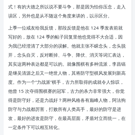
式！有的大德之所以说不要斗争，那是因为怕你压念，走入
误区，另外也是从不随这个角度来讲的，以示区分。
上季一位戒友给我反馈，那段反馈是他在 124 季发表前就
写好的，放在 124 季的帖子回复里他也觉得不大合适，因
为我已经澄清了大部分的误解。他就主张不睬念头，念头脱
开，念头自灭，反对断掉、斗争、降伏、消灭等词汇表达，
其实这两种表达都是可以的。就像围棋有多种流派，李昌镐
是继吴清源之后又一绝世人物，其将防守型棋风发展到新高
度。作为一个“力战派”棋手，古力所取得的成就令人惊叹，
他曾 15 次夺得围棋赛的冠军，古力的杀力非常强大，你觉
得是防守好，还是力战好？两种风格各有巅峰人物，阿法狗
防守与力战都厉害，打败所有人类高手，最好的防守是进
攻，最好的进攻是防守，在最高层面，矛盾对立而统一，在
一定条件下可以相互转化。