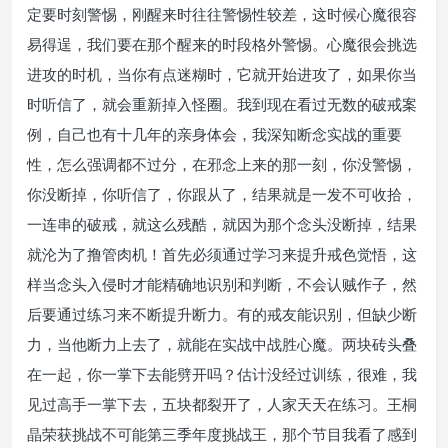
定要时刻警惕，刚醒来时往往警惕性较差，这时候心魔很容
易得逞，我们要在那个醒来的时段格外警惕。心魔很会挑选
进攻的时机，当你有点迷糊时，它就开始进攻了，如果你当
时听信了，就会重新掉入怪圈。我到现在看过无数的破戒案
例，自己也有十几年的亲身体会，我深知断念实战的重要
性，怎么强调都不过分，在邪念上来的那一刻，你没警惕，
你没断掉，你听信了，你跟从了，结果就是一发不可收拾，
一连串的破戒，就这么残酷，就因为那个念头没断掉，结果
就沦为了撸管肉机！首先必须通过学习来提升戒色觉悟，这
样当念头入侵时才能精确地识别和判断，不会认贼作子，然
后要通过练习来不断提升断力。有的戒友能识别，但缺少断
力，当他断力上去了，就能在实战中战胜心魔。两块砖头叠
在一起，你一掌下去能劈开吗？估计没经过训练，很难，我
见过高手一掌下去，五块都裂开了，人家天天在练习。王桐
晶荣获挑战不可能第三季年度挑战王，那个节目我看了感到