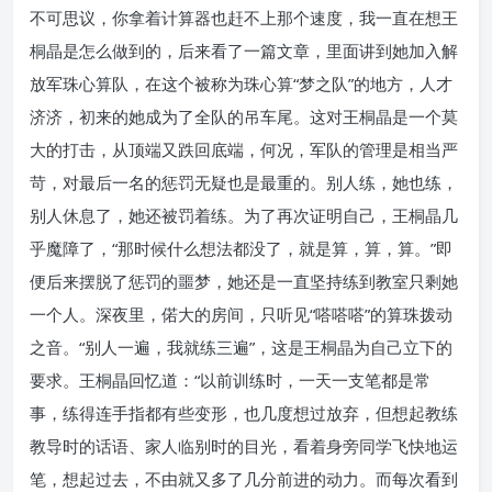
不可思议，你拿着计算器也赶不上那个速度，我一直在想王
桐晶是怎么做到的，后来看了一篇文章，里面讲到她加入解
放军珠心算队，在这个被称为珠心算“梦之队”的地方，人才
济济，初来的她成为了全队的吊车尾。这对王桐晶是一个莫
大的打击，从顶端又跌回底端，何况，军队的管理是相当严
苛，对最后一名的惩罚无疑也是最重的。别人练，她也练，
别人休息了，她还被罚着练。为了再次证明自己，王桐晶几
乎魔障了，“那时候什么想法都没了，就是算，算，算。”即
便后来摆脱了惩罚的噩梦，她还是一直坚持练到教室只剩她
一个人。深夜里，偌大的房间，只听见“嗒嗒嗒”的算珠拨动
之音。“别人一遍，我就练三遍”，这是王桐晶为自己立下的
要求。王桐晶回忆道：“以前训练时，一天一支笔都是常
事，练得连手指都有些变形，也几度想过放弃，但想起教练
教导时的话语、家人临别时的目光，看着身旁同学飞快地运
笔，想起过去，不由就又多了几分前进的动力。而每次看到