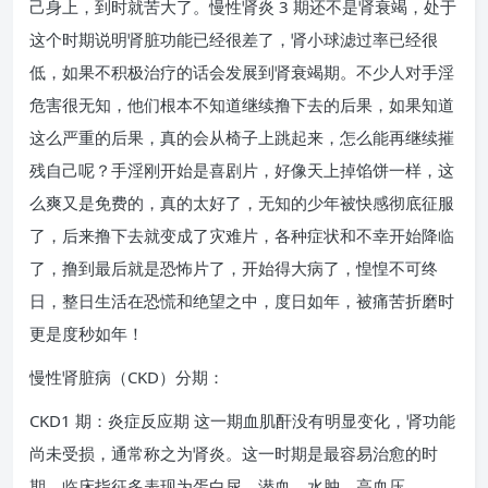
己身上，到时就苦大了。慢性肾炎 3 期还不是肾衰竭，处于
这个时期说明肾脏功能已经很差了，肾小球滤过率已经很
低，如果不积极治疗的话会发展到肾衰竭期。不少人对手淫
危害很无知，他们根本不知道继续撸下去的后果，如果知道
这么严重的后果，真的会从椅子上跳起来，怎么能再继续摧
残自己呢？手淫刚开始是喜剧片，好像天上掉馅饼一样，这
么爽又是免费的，真的太好了，无知的少年被快感彻底征服
了，后来撸下去就变成了灾难片，各种症状和不幸开始降临
了，撸到最后就是恐怖片了，开始得大病了，惶惶不可终
日，整日生活在恐慌和绝望之中，度日如年，被痛苦折磨时
更是度秒如年！
慢性肾脏病（CKD）分期：
CKD1 期：炎症反应期 这一期血肌酐没有明显变化，肾功能
尚未受损，通常称之为肾炎。这一时期是最容易治愈的时
期，临床指征多表现为蛋白尿、潜血、水肿、高血压。