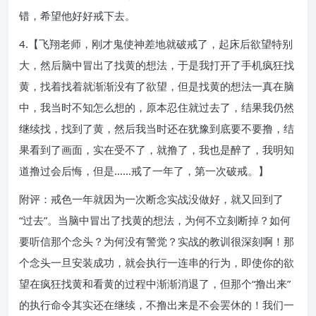
错，希望他好好戒下去。
4.【飞翔老师，刚才鬼使神差地就破戒了，起床后欲望特别
大，然后脑中冒出了找黄的想法，于是我打开了手机疯狂找
黄，找着找着就渐渐没有了欲望，但是找黄的想法一真在脑
中，我当时不知怎么想的，原本忍住就过去了，结果我仍然
继续找，找到了黄，然后我当时还在犹豫到底要不要撸，结
果看到了画面，实在受不了，就撸了，我也是醉了，我明知
道撸过会后悔，但是……戒了一年了，第一次破戒。】
附评：戒色一年就因为一次断念实战没做好，就又回到了
“过去”。当脑中冒出了找黄的想法，为何不立刻断掉？如何
要听信那个念头？为何没有警觉？实战的教训很深刻啊！那
个念头一旦安装成功，就会执行一连串的行为，即使你的欲
望在疯狂找黄和看黄的过程中渐渐消退了，但那个“撸出来”
的执行命令其实还在继续，不撸出来是不会罢休的！我们一