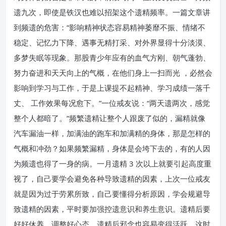
遗九次，即使是铁汉也难以招架这个遗精频率。一篇文章讲
到频遗的危害：“影响精神状态容易精神萎靡不振、情绪不
稳定、记忆力下降、遇事无精打采、对外界显得十分淡漠、
多梦失眠等现象。那股青少年应有的血气方刚、朝气蓬勃、
努力奋进和天天向上的气概，在他们身上一扫而光 ，必然会
影响到学习与工作，于是上课提不起精神、学习成绩一落千
丈、 工作效果每况愈下。”一位戒友说：“两天遗两次，感觉
整个人都暗了。”频繁遗精让整个人跟废了似的，漏精就像
汽车漏油一样，加满油的跑车和加满精的身体，那是怎样的
气概和冲劲？如果频繁漏精，身体是会垮下去的，有的人因
为频遗也得了一身的病。一月遗精 3 次以上就要引起高度重
视了，自己要学会避免各种导致遗精的因素，上次一位戒友
就是因为过于劳累所致，自己要懂得分析原因，学会规避导
致遗精的因素，平时要加强控遗意识和养生意识。遗精后要
好好休养，调整好心态，遗精后邪念也容易变得活跃，这时