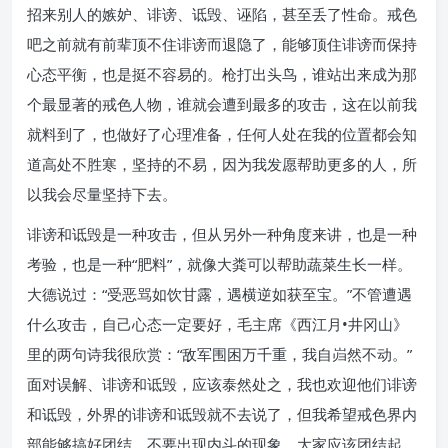
招来别人的嫉妒、诽谤、诋毁、诬陷，甚至丢了性命。戒色
吧之前就有前辈顶不住诽谤而退隐了，能够顶住诽谤而保持
心态平衡，也是挺不容易的。枪打出头鸟，谁站出来成为那
个最显著的戒色人物，谁就会遭到最多的攻击，这在以前我
就料到了，也做好了心理准备，任何人处在我的位置都会知
道高处不胜寒，坚持的不易，因为我发愿帮助更多的人，所
以我会尽量坚持下去。
诽谤和诋毁是一种攻击，但从另外一种角度来讲，也是一种
考验，也是一种“肥料”，就像大粪可以帮助蔬菜生长一样。
大德说过：“受恶骂如饮甘露，遇横逆如获至宝。”不管遭遇
什么攻击，自己心态一定要好，毛主席《西江月•井冈山》
里的两句诗我很欣赏：“敌军围困万千重，我自岿然不动。”
面对误解、诽谤和诋毁，应该泰然处之，我也欢迎他们诽谤
和诋毁，外界的诽谤和诋毁就不去说了，但我希望戒色界内
部能够搞好团结，不要出现内斗的现象，大家应该团结起