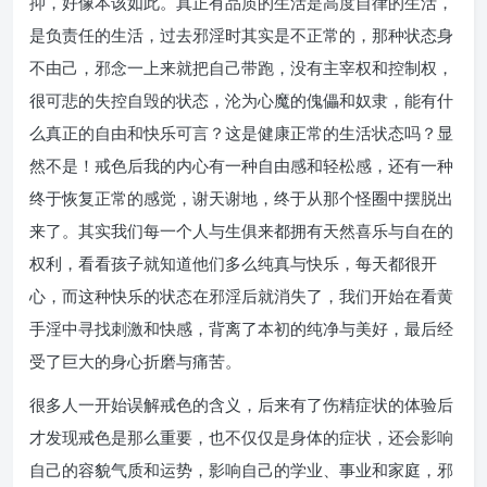
抑，好像本该如此。真正有品质的生活是高度自律的生活，
是负责任的生活，过去邪淫时其实是不正常的，那种状态身
不由己，邪念一上来就把自己带跑，没有主宰权和控制权，
很可悲的失控自毁的状态，沦为心魔的傀儡和奴隶，能有什
么真正的自由和快乐可言？这是健康正常的生活状态吗？显
然不是！戒色后我的内心有一种自由感和轻松感，还有一种
终于恢复正常的感觉，谢天谢地，终于从那个怪圈中摆脱出
来了。其实我们每一个人与生俱来都拥有天然喜乐与自在的
权利，看看孩子就知道他们多么纯真与快乐，每天都很开
心，而这种快乐的状态在邪淫后就消失了，我们开始在看黄
手淫中寻找刺激和快感，背离了本初的纯净与美好，最后经
受了巨大的身心折磨与痛苦。
很多人一开始误解戒色的含义，后来有了伤精症状的体验后
才发现戒色是那么重要，也不仅仅是身体的症状，还会影响
自己的容貌气质和运势，影响自己的学业、事业和家庭，邪