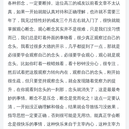
各种邪念，一定要断掉。这位高三的戒友以前看文章不太认
真，如果一开始就能认真对待和正确理解，也许就不需要三
年了，我见过悟性好的戒友三个月左右就入门了，很快就能
掌握观心断念。观心断念其实并不是很难，只是我们没习惯
而已，我们总是盯着外面的事物看，很少真正观察过自己的
念头。我看过很多大德的开示，几乎都提到了一点，那就是
必须要学会观察自己的念头，必须要学会观心，观心就是观
念头。比如你盯着一根蜡烛看，看十秒钟没分心，很专注，
然后试着把这股观察力转向内在，观察自己的念头，刚开始
很生疏，但只要坚持观察念头，就会发现随着觉察力的提
升，在你观看到念头的一刹那，念头就消失了，这是最最奇
妙的事情。断念不是压念，断念是觉而化之！这点一定要认
清，一开始没正确理解和领会，结果就会导致练习没效果，
指导思想一定要正确，否则很可能是无用功。能真正学会断
念是很快乐的事情，这种快乐来自于主宰内心，这种主宰力