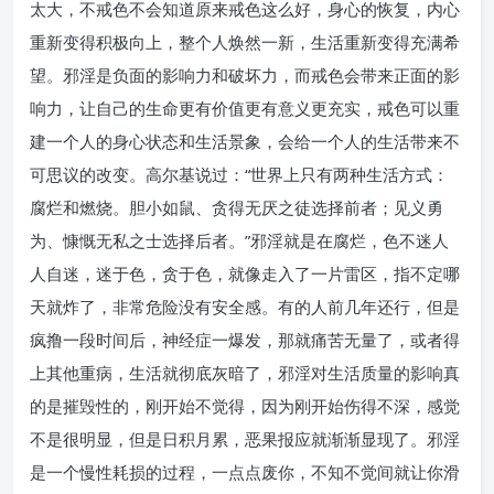
太大，不戒色不会知道原来戒色这么好，身心的恢复，内心
重新变得积极向上，整个人焕然一新，生活重新变得充满希
望。邪淫是负面的影响力和破坏力，而戒色会带来正面的影
响力，让自己的生命更有价值更有意义更充实，戒色可以重
建一个人的身心状态和生活景象，会给一个人的生活带来不
可思议的改变。高尔基说过：“世界上只有两种生活方式：
腐烂和燃烧。胆小如鼠、贪得无厌之徒选择前者；见义勇
为、慷慨无私之士选择后者。”邪淫就是在腐烂，色不迷人
人自迷，迷于色，贪于色，就像走入了一片雷区，指不定哪
天就炸了，非常危险没有安全感。有的人前几年还行，但是
疯撸一段时间后，神经症一爆发，那就痛苦无量了，或者得
上其他重病，生活就彻底灰暗了，邪淫对生活质量的影响真
的是摧毁性的，刚开始不觉得，因为刚开始伤得不深，感觉
不是很明显，但是日积月累，恶果报应就渐渐显现了。邪淫
是一个慢性耗损的过程，一点点废你，不知不觉间就让你滑