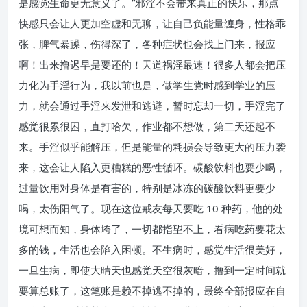
是感觉生命更无意义了。”邪淫不会带来真正的快乐，那点
快感只会让人更加空虚和无聊，让自己负能量缠身，性格乖
张，脾气暴躁，伤得深了，各种症状也会找上门来，报应
啊！出来撸迟早是要还的！天道祸淫最速！很多人都会把压
力化为手淫行为，我以前也是，做学生党时感到学业的压
力，就会通过手淫来发泄和逃避，暂时忘却一切，手淫完了
感觉很累很困，直打哈欠，作业都不想做，第二天还起不
来。手淫似乎能解压，但是能量的耗损会导致更大的压力袭
来，这会让人陷入更糟糕的恶性循环。碳酸饮料也要少喝，
过量饮用对身体是有害的，特别是冰冻的碳酸饮料更要少
喝，太伤阳气了。现在这位戒友每天要吃 10 种药，他的处
境可想而知，身体垮了，一切都指望不上，看病吃药要花太
多的钱，生活也会陷入困顿。不生病时，感觉生活很美好，
一旦生病，即使大晴天也感觉天空很灰暗，撸到一定时间就
要算总账了，这笔账是赖不掉逃不掉的，最终全部报应在自