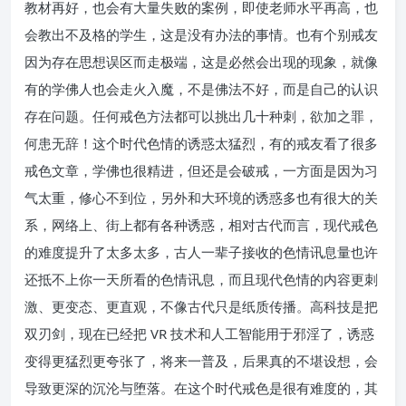
教材再好，也会有大量失败的案例，即使老师水平再高，也
会教出不及格的学生，这是没有办法的事情。也有个别戒友
因为存在思想误区而走极端，这是必然会出现的现象，就像
有的学佛人也会走火入魔，不是佛法不好，而是自己的认识
存在问题。任何戒色方法都可以挑出几十种刺，欲加之罪，
何患无辞！这个时代色情的诱惑太猛烈，有的戒友看了很多
戒色文章，学佛也很精进，但还是会破戒，一方面是因为习
气太重，修心不到位，另外和大环境的诱惑多也有很大的关
系，网络上、街上都有各种诱惑，相对古代而言，现代戒色
的难度提升了太多太多，古人一辈子接收的色情讯息量也许
还抵不上你一天所看的色情讯息，而且现代色情的内容更刺
激、更变态、更直观，不像古代只是纸质传播。高科技是把
双刃剑，现在已经把 VR 技术和人工智能用于邪淫了，诱惑
变得更猛烈更夸张了，将来一普及，后果真的不堪设想，会
导致更深的沉沦与堕落。在这个时代戒色是很有难度的，其