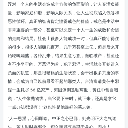
淫对一个人的生活会造成全方位的负面影响，让人充满负能
量，影响家庭和谐，影响人际关系，让人生彻底陷入低谷和
恶性循环。真正的智者肯定懂得戒色的价值，戒色是生活中
非常重要的一部分，甚至可以决定一个人一生的成败和命运
的走向和结局。社会上很多人能成功一时，但真正能守得住
的很少，很多人能赚几百万、几千万甚至上亿，但是后来开
始吃喝嫖赌，各种乱来，结果生意亏损，濒临破产，甚至还
有不少坐牢的。万恶淫为首，犯了邪淫，生活就会开始进入
负面的轨道，那是很糟糕的生活状态，会干出很多荒唐的事
情，会成为自己以前最看不起的那类人。台湾富翁黄任中邪
淫一生耗尽 56 亿家产，穷困潦倒孤独离世，黄任中曾自嘲
说：“人生像抛物线，当它要下来时，就下来，还真是拿它
一点办法都没有！”这也许是他最好的墓志铭。
“人一思淫，心田即暗。中正之心已邪，则光明正大之气遂
失。若人时时存邪念，积久而邪气蛊惑于身心，即小人