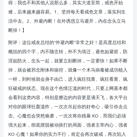
得：我也不和其他人说那么多，其实大道至简，戒色开始
难，后来越来越容易。1、坚持每天看戒色文章，落实到生
活中去。2、外避内断！在外诱惑立马避开，内在念头立马
断掉！】
附评：这位戒友总结的“外避内断”非常之好！是高度总结和
概括的四个字，内不随念转，外不为境迁，避色如避箭，防
淫如防火，念头一起，就要立刻断掉，一定要快！如果不断
掉，就会被邪念附体和操控，就像一个木马病毒被成功植入
一样，到时候就会身不由己，进入疯狂找黄、疯狂看黄、疯
狂破戒的状态。现在这个色情泛滥的时代，只要上网基本都
会看到这类内容，特别是擦边的内容更是满天飞，各大平台
对你的眼球狂轰滥炸，一次次吊起你的好奇心，吸引你去点
击。心魔也会突然偷袭，一次次将你残暴 KO，而我们必须
强大起来，彻底摆脱被动挨打的局面，强者主宰内心，强者
KO 心魔！如果你的实力不行，肯定会再次破戒，再次陷入