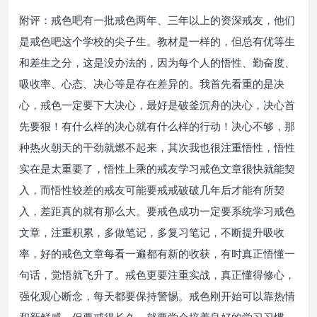
附评：戒色吧有一批戒色两年、三年以上的资深戒友，他们
是戒色吧这个学校的尖子生。教材是一样的，但总有优等生
和差生之分，这是没办法的，因为每个人的悟性、勤奋度、
吸收率、心态、决心等是存在差异的。我首先看重的是决
心，戒色一定要下大决心，最好是破釜沉舟的决心，决心首
先要狠！有什么样的决心就有什么样的行动！决心不够，那
种热火朝天的干劲就燃不起来，其次我也很注重悟性，悟性
实在是太重要了，悟性上乘的戒友学习戒色文章很快就能契
入，而悟性较差的戒友可能要戒戒破破几年后才能有所契
入，差距真的就有那么大。要戒色成功一定要系统学习戒色
文章，注重积累，多做笔记，多复习笔记，不断提升吸收
率，好的戒色文章每看一遍都有新的收获，有时真正悟懂一
句话，觉悟就飞升了。戒色更要注重实战，真正懂得修心，
强化观心断念，每天都要保持警惕。戒色刚开始可以靠热情