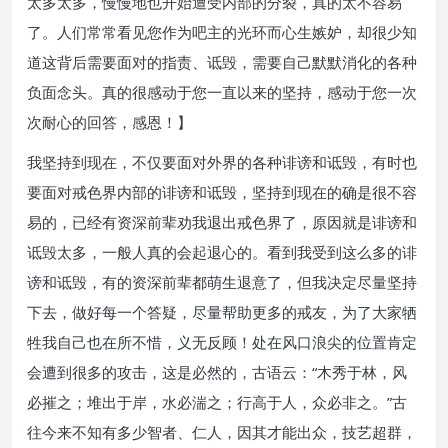
太多太多，慢慢地也开始遭受内部的分裂，真的太不容易
了。人们常常看见您作为吧主的光环而心生嫉妒，却很少知
道这背后需要面对的指责、诋毁，需要自己默默消化的各种
负面念头。真的很感动于您一直以来的坚持，感动于您一次
次耐心的回答，感恩！】
我坚持到现在，不仅要面对外界的各种诽谤和诋毁，有时也
要面对戒色界内部的诽谤和诋毁，坚持到现在的确是很不容
易的，已经有资深前辈劝我退出戒色界了，原因就是诽谤和
诋毁太多，一般人真的会起退心的。看到我受到这么多的诽
谤和诋毁，有的资深前辈都萌生退意了，但我决定尽量坚持
下去，做好每一个答疑，尽量帮助更多的戒友，为了大家牺
牲我自己也在所不惜，义无反顾！处在风口浪尖的位置肯定
会遭到很多的攻击，这是必然的，古语云：“木秀于林，风
必摧之；堆出于岸，水必湍之；行高于人，众必非之。”古
往今来不知有多少智者、仁人，因其才能出众，技艺超群，