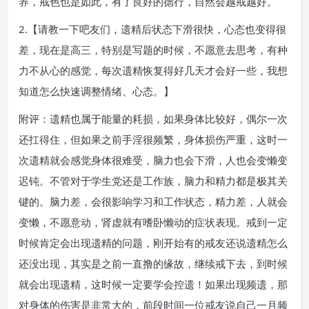
养，戒色也是如此，有了良好的德行，自然会越戒越好。
2.【请教一下吧友们，遗精后状态下滑很快，心态也变得很
差，现在是高三，特别是写题的时候，不愿意去思考，有种
力不从心的感觉，每次遗精恢复得好几天才会好一些，我想
知道怎么快速调整情绪、心态。】
附评：遗精也属于能量的耗损，如果身体比较好，偶尔一次
还扛得住，但如果之前手淫很频繁，身体损伤严重，这时一
次遗精就会感觉身体很难受，脑力也会下滑，人也会变懒变
迟钝。不管对于学生党还是工作族，脑力和精力都是极其关
键的。脑力差，会很影响学习和工作状态，精力差，人就会
变懒，不愿意动，肾虚就有嗜卧懒动的症状表现。戒到一定
时候肯定会出现遗精的问题，刚开始有的戒友还说遗精怎么
还没出现，其实是之前一直撸的缘故，继续戒下去，到时候
就会出现遗精，这时候一定要学会控遗！如果出现频遗，那
对身体的伤害是非常大的，前段时间一位戒友说自己一月频