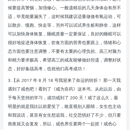
候要提高警惕，加强修心。一般遗精后的几天身体会有所不
适，毕竟能量漏失了，这时候我建议适量做做有氧运动，可
以散步、慢跑、快走等，另外可以试试养生桩和静坐，这样
可以加快身体恢复，睡眠质量一定要保证，良好的睡眠可以
很好地促进身体恢复，饮食方面的营养也要跟上，情绪和心
态方面也要注意调整，不要有太重的心理负担。高三对脑力
和精力要求极高，希望高三的戒友能够做好控遗，调整好状
态，好好备战高考，也祝他们高考成功！
3.【从 2017 年 8 月 18 号我迎来了命运的转折！ 那一天我
遇到了戒色吧！看到了《戒为良药》这本书。从此以后，由
于每天坚持的学习，成功戒到了 200 天！戒了这么久，最
明显的就是我比以前爱笑了，敢直视别人眼睛，女生也主动
和我说话，甚至有女生想追我，社交恐惧好了不少，但只要
熬夜就又会复发，所以，戒色养生要两个一起抓！戒色心