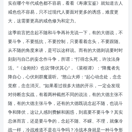
实在哪个年代戒色都不容易，看看《寿康宝鉴》就知道古人
戒色也不容易，只不过现代人要面对更多的诱惑，难度更
大，这需要更高的戒色修为和定力。
这季前言把念起不随和斗争再补充说一下，有的大德说，不
要斗争，不要抵抗，不要控制，只要看着念头，不要跟随。
从不随的角度来讲，是可以这样说。而有的大德则说要时时
刻刻与自己的妄念作斗争，所谓：“打得念头死，许汝法身
活。”《金刚经》也说“降伏其心”，《菜根谭》：“降魔者先
降自心，心伏则群魔退听。”憨山大师：“起心动念处，念念
觉察，念念消灭。”如果看过很多大德的开示，一定会发现
对待断念实战，有着两种截然不同的说法，有的大德主张不
随，有的大德主张斗争，还有的大德既说念起不随，也说斗
争和降伏，这让人感到费解和困惑，到底要不要斗争？其实
总体而言，还是要斗争的，念起不随、不睬、不理，就像冷
战一样，冷战难道不是在斗争吗？冷战本身就是一种斗争形