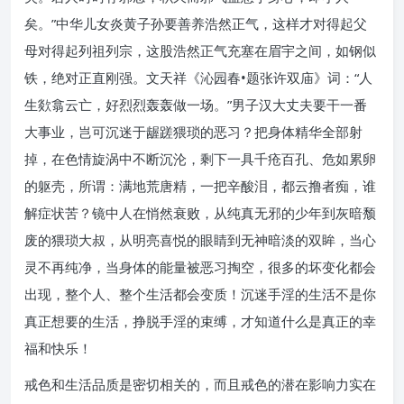
矣。”中华儿女炎黄子孙要善养浩然正气，这样才对得起父
母对得起列祖列宗，这股浩然正气充塞在眉宇之间，如钢似
铁，绝对正直刚强。文天祥《沁园春•题张许双庙》词：“人
生欻翕云亡，好烈烈轰轰做一场。”男子汉大丈夫要干一番
大事业，岂可沉迷于龌蹉猥琐的恶习？把身体精华全部射
掉，在色情旋涡中不断沉沦，剩下一具千疮百孔、危如累卵
的躯壳，所谓：满地荒唐精，一把辛酸泪，都云撸者痴，谁
解症状苦？镜中人在悄然衰败，从纯真无邪的少年到灰暗颓
废的猥琐大叔，从明亮喜悦的眼睛到无神暗淡的双眸，当心
灵不再纯净，当身体的能量被恶习掏空，很多的坏变化都会
出现，整个人、整个生活都会变质！沉迷手淫的生活不是你
真正想要的生活，挣脱手淫的束缚，才知道什么是真正的幸
福和快乐！
戒色和生活品质是密切相关的，而且戒色的潜在影响力实在