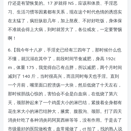
疗还是有望恢复的。17 岁就得 NS，应该和体质、手淫恶
习、生活习惯等因素都有关系，现在这个时代色情的诱惑实
在太猛了，疯狂纵欲几年，加上熬夜、不好好吃饭，身体保
不准就会得上大病，到时就苦大了，各位戒友，一定要警惕
啊！
6.【我今年十八岁，手淫史已经有三四年了，那时候什么也
不懂，就沉溺在其中了，前段时间节食减肥，身高 192c
m，体重 175，我觉得自己有点胖，所以减肥，两个月时间
减到了 140 斤，当时很高兴，而且同时每天也手淫。直到
一个月前，嘴里面口腔溃疡一大块，然后低烧了十天左右，
那时候胆战心惊的，害怕会不会是白血病，在低烧了第六
天，颈部肿起来了一个鸡蛋大小的淋巴结，紧接着全身都有
花生米大小的淋巴结肿大，腋窝、腹股沟、颈部。打了四天
消炎针吃了各种消炎药阿莫西林等等，没有作用。于是去了
市级最好的医院做检查，血常规做了，ct 拍了，找的熟人说