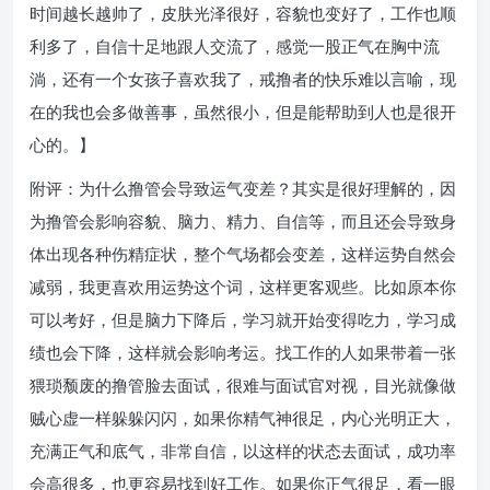
时间越长越帅了，皮肤光泽很好，容貌也变好了，工作也顺
利多了，自信十足地跟人交流了，感觉一股正气在胸中流
淌，还有一个女孩子喜欢我了，戒撸者的快乐难以言喻，现
在的我也会多做善事，虽然很小，但是能帮助到人也是很开
心的。】
附评：为什么撸管会导致运气变差？其实是很好理解的，因
为撸管会影响容貌、脑力、精力、自信等，而且还会导致身
体出现各种伤精症状，整个气场都会变差，这样运势自然会
减弱，我更喜欢用运势这个词，这样更客观些。比如原本你
可以考好，但是脑力下降后，学习就开始变得吃力，学习成
绩也会下降，这样就会影响考运。找工作的人如果带着一张
猥琐颓废的撸管脸去面试，很难与面试官对视，目光就像做
贼心虚一样躲躲闪闪，如果你精气神很足，内心光明正大，
充满正气和底气，非常自信，以这样的状态去面试，成功率
会高很多，也更容易找到好工作。如果你正气很足，看一眼