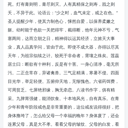
死。灯有膏则明，膏尽则灭。人有真精保之则寿，戕之则
夭，不异于此。论语云：“少之时，血气未定，戒之在色。”
圣人提醒少年，使其力制色心，悚然自爱，以保养柔嫩之
躯。幼时能于色欲一关把得牢，截得断，他年元神不亏，气
塞两间，达而立朝之日，精神得以运其经济，立掀天大事
业，真人品真学问，皆由于此。即使不成大器，亦得以尽其
天年，为祖宗似续之计。较死于非命者，霄壤之殊矣。莲蕊
居士曰：断欲有十种利，反是有十害。一身心清净，毫无所
污。二正念常存，异诸禽兽。三气足精满，寒暑不侵。四面
目光华，举足轻便。五俯仰天地，无惭愧色。六省药饵费，
可周贫乏。七屏绝邪缘，胸无牵恋。八读书作字，俱有精
采。九脾胃强健，能消饮食。十本地风光，自有真乐。在青
少年和青年阶段戒色是非常重要的，这位戒友说得很好，把
身体撸垮了，怎么给父母一个幸福的晚年？身体废了，还会
连累父母，真是大不孝。看看父母的皱纹、父母的白发，看