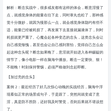
解析：断念实战中，很多戒友都有这样的体会，断意淫慢了
点，就感觉身体的能量在往下走，同时睾丸也松了，那种感
觉十分微妙，就因为慢那么一点，就会感觉身体隐约有些不
适，能量已经被耗损了，再发展下去直接就漏液体了，到时
耗损就更严重了。心魔会起各种变态的念头，这类念头会让
自己感觉惭愧，甚至也会让自己感到害怕，觉得自己怎么会
起这种念头呢？断念如果晚了，意淫就开始进入各种龌龊的
情节了，像小电影一样在脑海中播放。断念一定要快、狠！
不能晚！时刻保持警惕，必须严格做到念起即断。
【加过壳的念头】
案例 2：最近经历了好几次惊心动魄的实战经历，脑海中浮
现看似正常的场景或句子，于是跟了，突然间就变成了意
淫，真是防不胜防，还好我及时警觉，否则后果就不堪设想
了。