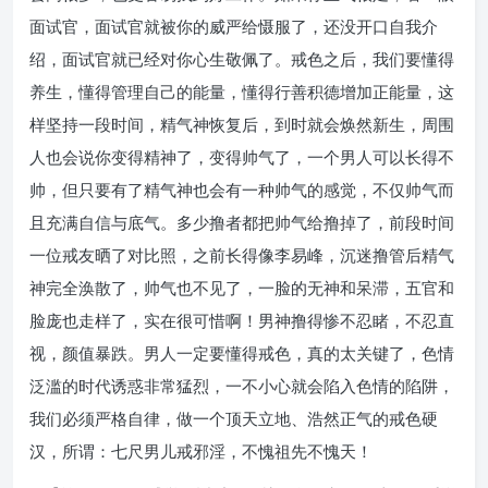
面试官，面试官就被你的威严给慑服了，还没开口自我介
绍，面试官就已经对你心生敬佩了。戒色之后，我们要懂得
养生，懂得管理自己的能量，懂得行善积德增加正能量，这
样坚持一段时间，精气神恢复后，到时就会焕然新生，周围
人也会说你变得精神了，变得帅气了，一个男人可以长得不
帅，但只要有了精气神也会有一种帅气的感觉，不仅帅气而
且充满自信与底气。多少撸者都把帅气给撸掉了，前段时间
一位戒友晒了对比照，之前长得像李易峰，沉迷撸管后精气
神完全涣散了，帅气也不见了，一脸的无神和呆滞，五官和
脸庞也走样了，实在很可惜啊！男神撸得惨不忍睹，不忍直
视，颜值暴跌。男人一定要懂得戒色，真的太关键了，色情
泛滥的时代诱惑非常猛烈，一不小心就会陷入色情的陷阱，
我们必须严格自律，做一个顶天立地、浩然正气的戒色硬
汉，所谓：七尺男儿戒邪淫，不愧祖先不愧天！