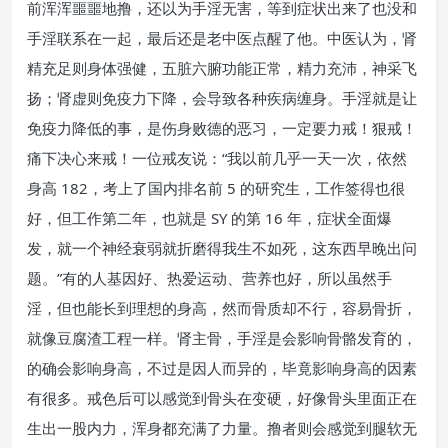
前浑浑噩噩地撸，还以为手淫无害，等到症状出来了也没和
手淫联系在一起，最后还是老中医点醒了他。中医认为，肾
精充足则身体强健，五脏六腑功能正常，精力充沛，神采飞
扬；肾虚则免疫力下降，会导致各种疾病缠身。手淫就是让
免疫力降低的事，是伤身败德的恶习，一定要力戒！狠戒！
痛下决心来戒！一位戒友说：“我以前几乎一天一次，依然
身高 182，考上了国内排名前 5 的研究生，工作签得也很
好，但工作第二年，也就是 SY 的第 16 年，症状全面爆
发，就一个神经衰弱就折磨得我生不如死，这东西早晚出问
题。”有的人基因好、热爱运动、营养也好，所以虽然手
淫，但也能长到理想的身高，然而骨质却不行，容易骨折，
就像豆腐渣工程一样。肾主骨，手淫是会影响骨骼发育的，
的确会影响身高，不过是因人而异的，毕竟影响身高的因素
有很多。戒色后可以感觉到骨头在变硬，好像骨头里面正在
生出一股内力，浑身都充满了力量。撸者则会感觉到腿软无