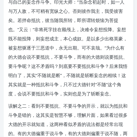
与自己的妄念作斗争。印光大师：“当杂念初起时，如一人
与万人敌，不可稍有宽纵之心。否则彼作我主，我受彼害
矣。若拌命抵抗，彼当随我所转，即所谓转烦恼为菩提
也。”又云：“非将死字挂在额颅上，决难令妄想投降。妄想
既不能投降，则妄想成主，本心成奴。是以多少出格英豪，
被妄想驱逐于三恶道中，永无出期。可不哀哉。”为什么有
的大德会说不要抵抗，不要斗争，而有的大德则说要抵抗、
要斗争呢？这不矛盾吗？到底要不要抵抗和斗争？后来我悟
明白了，其实“不随就是断”，不随就是斩断妄念的相续！这
其实就是一种抵抗和斗争，只不过大德针对“不随”这个角
度，会说不要抵抗和斗争，实则也是为了斩断妄念。
误解之二：看到不要抵抗、不要斗争的开示，就以为抵抗和
斗争是错的，这其实是智慧不够，理解片面，如果看过很多
大德的开示就知道，这两种看似矛盾的说法都是经常出现
的。有的大德偏重于说斗争，有的大德则偏重于说不随，两