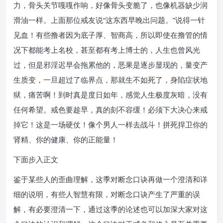
力，骨头关节嘎嘎作响，好像骨头变脆了，也像机器缺少润
滑油一样。上面那位戒友说“这东西早晚出问题。”说得一针
见血！有些撸者因为底子厚、智商高，所以即使在撸管的情
况下都能考上名校，甚至都有考上博士的，人生也曾风光
过，但是邪淫迟早会拖累他的，恶果是逐步显现的，量变产
生质变，一旦超过了临界点，那就生不如死了，身陷症状地
狱，痛苦啊！到时真是度日如年，感觉人生极度灰暗，没有
任何希望。戒色要趁早，真的刻不容缓！必须下大决心来戒
掉它！这是一场硬仗！像个男人一样去战斗！拼死捍卫你的
肾精、你的健康、你的正能量！
下面步入正文
鉴于某些人的歪曲理解，这季对断念口诀再做一个澄清和详
细的说明，有些人智慧有限，对断念口诀产生了严重的误
解，有必要澄清一下，通过这季的论述也可以加深大家对这