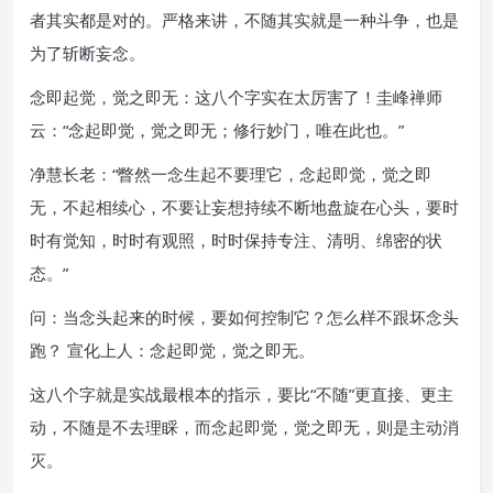
者其实都是对的。严格来讲，不随其实就是一种斗争，也是
为了斩断妄念。
念即起觉，觉之即无：这八个字实在太厉害了！圭峰禅师
云：“念起即觉，觉之即无；修行妙门，唯在此也。”
净慧长老：“瞥然一念生起不要理它，念起即觉，觉之即
无，不起相续心，不要让妄想持续不断地盘旋在心头，要时
时有觉知，时时有观照，时时保持专注、清明、绵密的状
态。”
问：当念头起来的时候，要如何控制它？怎么样不跟坏念头
跑？ 宣化上人：念起即觉，觉之即无。
这八个字就是实战最根本的指示，要比“不随”更直接、更主
动，不随是不去理睬，而念起即觉，觉之即无，则是主动消
灭。