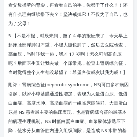
看父母操劳的背影，再看看自己的手，你都干了什么？！还
有什么理由继续撸下去？！坚决戒掉它！不仅为了自己，也
为了父母！
5.【不是不报，时辰未到，撸了 4 年的报应来了，今天早上
起床脸部浮肿很严重，小腿大腿也肿了，然后去医院检查，
高血压，当时吓我一跳，我才 17 岁啊！怎么可能高血压
呢？后面医生又让我去做一个尿常规，检查出肾病综合征，
当时觉得整个人生都没希望了！希望各位戒友以我为戒！】
附评：肾病综合征(nephrotic syndrome，NS)可由多种病因
引起，以肾小球基膜通透性增加，表现为大量蛋白尿、低蛋
白血症、高度水肿、高脂血症的一组临床症候群。大量蛋白
尿是 NS 患者最主要的临床表现，也是肾病综合征的最基本
的病理生理机制。NS 时低白蛋白血症、血浆胶体渗透压下
降，使水分从血管腔内进入组织间隙，是造成 NS 水肿的基