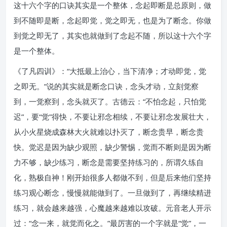
这十六个字的口诀其实是一个整体，念起即断是总原则，做
到不随即是断，念起即觉，觉之即无，也是为了断念。你做
到觉之即无了，其实也就做到了念起不随，所以这十六个字
是一个整体。
《了凡四训》：“大抵最上治心，当下清净；才动即觉，觉
之即无。”说的其实就是断念口诀，念头才动，立刻觉察
到，一觉察到，念头就灭了。古德云：“不怕念起，只怕觉
迟”，要“觉”得快，不要让邪念相续，不要让邪念发展壮大，
从小火星烧成森林大火就难以扑灭了，断念贵早，断念贵
快。觉迟是因为缺少观照，缺少警惕，觉而不断则是因为断
力不够，缺少练习，断念是需要坚持练习的，所谓久练自
化，熟极自神！刚开始很多人都做不到，但是后来他们坚持
练习观心断念，慢慢就能做到了。一旦做到了，再继续精进
练习，就会越来越强，心魔越来越难以攻破。元音老人开示
过：“念一来，就觉而化之。”最厉害的一个字就是“觉”，一