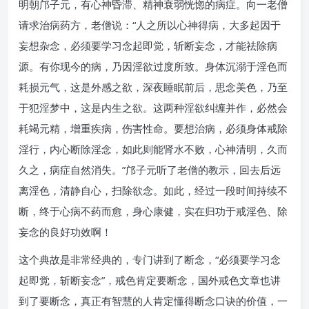
明朝邝子元，有心神昏滞、精神衰弱恍惚的病症。向一老僧
请求治病药方，老僧说：“人之所以心神得病，大多起因于
妄想杂念，必须要学习念起即觉，斩断妄念，才能祛除病
源。有你现今的病，乃因淫欲过度所致。身体沉溺于淫色而
耗损元气，这是外感之欲，深夜睡眠前后，思念美色，乃至
于犯淫梦中，这是内生之欲。这两种淫欲纠缠并作，必然会
耗竭元精，增重疾病，伤害性命。要想治病，必须身体戒除
淫行，内心断除淫念，如此则能肾水不败，心神清明，久而
久之，病症自然消失。”邝子元听了老僧的教示，回去后远
离淫色，清静自心，扫除欲念。如此，经过一段时间持续不
断，终于心病不药而愈，身心康健，实在归功于戒淫色、除
妄念的良好功效啊！
这个典故是非常经典的，专门讲到了断念，“必须要学习念
起即觉，斩断妄念”，戒色肯定要断念，国外戒色文章也讲
到了要断念，真正有智慧的人肯定懂得断念口诀的价值，一