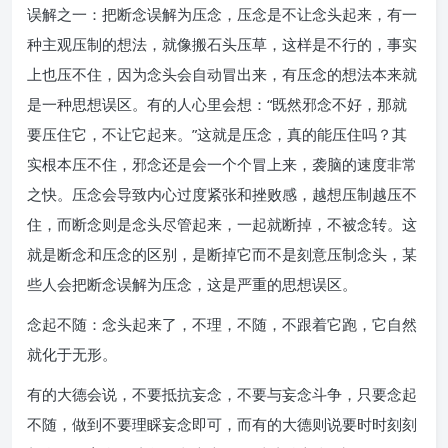
误解之一：把断念误解为压念，压念是不让念头起来，有一
种主观压制的想法，就像搬石头压草，这样是不行的，事实
上也压不住，因为念头会自动冒出来，有压念的想法本来就
是一种思想误区。有的人心里会想：“既然邪念不好，那就
要压住它，不让它起来。”这就是压念，真的能压住吗？其
实根本压不住，邪念还是会一个个冒上来，袭脑的速度非常
之快。压念会导致内心过度紧张和挫败感，越想压制越压不
住，而断念则是念头尽管起来，一起就断掉，不被念转。这
就是断念和压念的区别，是断掉它而不是刻意压制念头，某
些人会把断念误解为压念，这是严重的思想误区。
念起不随：念头起来了，不理，不随，不跟着它跑，它自然
就化于无形。
有的大德会说，不要抵抗妄念，不要与妄念斗争，只要念起
不随，做到不要理睬妄念即可，而有的大德则说要时时刻刻