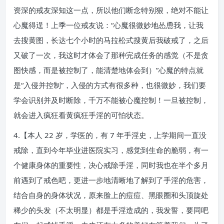
资深的戒友深知这一点，所以他们断念特别狠，绝对不能让
心魔得逞！上季一位戒友说：“心魔很微妙地怂恿我，让我
去搜黄图，长达七个小时的马拉松式搜黄后我破戒了，之后
又破了一次，我这时才体会了那种完成任务的感觉（不是贪
图快感，而是被控制了，能清楚地体会到）”心魔的特点就
是“入侵并控制”，入侵的方式有很多种，也很微妙，我们要
学会识别并及时断除，千万不能被心魔控制！一旦被控制，
就会进入疯狂看黄疯狂手淫的可怕状态。
4.【本人 22 岁，学医的，有 7 年手淫史，上学期间一直没
戒除，直到今年毕业进医院实习，感觉到生命的脆弱，有一
个健康身体的重要性，决心戒除手淫，同时我也在半个多月
前遇到了戒色吧，更进一步地清晰地了解到了手淫的危害，
结合自身的身体状况，原来脸上的痘痘、黑眼圈和头顶旋处
稀少的头发（不太明显）都是手淫造成的，我发誓，要同吧