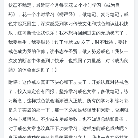
状态不稳定，最近两个月每天花 2 个小时学习《戒为良
药》，花一个小时学习《楞严经》，做笔记、复习笔记，戒
色才起死回生，深深感受到学习传统文化和戒色知识让我快
乐，练习断念让我快乐！我不想再回到过去的无助状态了，
我要重生，我要崛起！过了年就 28 岁了，时不我待，要让
戒色成为我的信仰，读书志在圣贤，做人势必戒色！我从一
次次的断念中体会到了快乐，也找回了力量感，对《戒为良
药》的体会更深刻了！】
附评：这位戒友真正下决心和下功夫了，开始认真对待戒色
了，投入肯定会有回报，坚持学习戒色文章，多做笔记，练
习断念，这样戒色就会渐渐进入正轨。所有的学习和练习都
是为了实战的那一下，那一下必须足够强硬和果断，否则就
会被心魔附体。不少戒友屡戒屡败，也不知道总结和反省，
对于戒色文章也没真正下功夫学习，这样怎能戒色成功呢？
真正戒色成功的前辈都是热爱学习之人，我也一直在坚持学