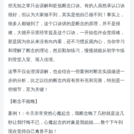
些无知之辈只会误解和贬低断念口诀。有的人虽然承认口诀
很好，但认为大家做不到，其实是他自己做不到！事实上，
很多人都做到了，这个口诀讲的是断念的原理，并不是很
难，大德开示里经常提及这个口诀，一开始也许会觉得难，
那是因为你从来没有向内看，还不习惯反观内心，当你学习
和理解了断念的理论，然后勤加练习，慢慢就能从初学乍练
到登堂入室、渐入佳境。
这季不仅会澄清误解，也会结合一些案例对断念实战做进一
步的分析，比之以往的断念内容有所补充和完善，特别是一
些细节，至为关键！
【断念不能晚】
案例 1：今天非常突然心魔起念，我断念晚了几秒就是这几
秒让我忏悔不已，心魔起念的对象是我姐姐……整个下午到
现在觉得自己禽兽不如！