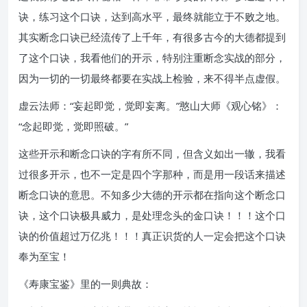
诀，练习这个口诀，达到高水平，最终就能立于不败之地。
其实断念口诀已经流传了上千年，有很多古今的大德都提到
了这个口诀，我看他们的开示，特别注重断念实战的部分，
因为一切的一切最终都要在实战上检验，来不得半点虚假。
虚云法师：“妄起即觉，觉即妄离。”憨山大师《观心铭》：
“念起即觉，觉即照破。”
这些开示和断念口诀的字有所不同，但含义如出一辙，我看
过很多开示，也不一定是四个字那种，而是用一段话来描述
断念口诀的意思。不知多少大德的开示都在指向这个断念口
诀，这个口诀极具威力，是处理念头的金口诀！！！这个口
诀的价值超过万亿兆！！！真正识货的人一定会把这个口诀
奉为至宝！
《寿康宝鉴》里的一则典故：