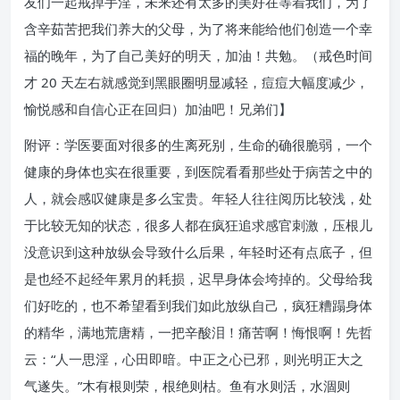
友们一起戒掉手淫，未来还有太多的美好在等着我们，为了
含辛茹苦把我们养大的父母，为了将来能给他们创造一个幸
福的晚年，为了自己美好的明天，加油！共勉。（戒色时间
才 20 天左右就感觉到黑眼圈明显减轻，痘痘大幅度减少，
愉悦感和自信心正在回归）加油吧！兄弟们】
附评：学医要面对很多的生离死别，生命的确很脆弱，一个
健康的身体也实在很重要，到医院看看那些处于病苦之中的
人，就会感叹健康是多么宝贵。年轻人往往阅历比较浅，处
于比较无知的状态，很多人都在疯狂追求感官刺激，压根儿
没意识到这种放纵会导致什么后果，年轻时还有点底子，但
是也经不起经年累月的耗损，迟早身体会垮掉的。父母给我
们好吃的，也不希望看到我们如此放纵自己，疯狂糟蹋身体
的精华，满地荒唐精，一把辛酸泪！痛苦啊！悔恨啊！先哲
云：“人一思淫，心田即暗。中正之心已邪，则光明正大之
气遂失。”木有根则荣，根绝则枯。鱼有水则活，水涸则