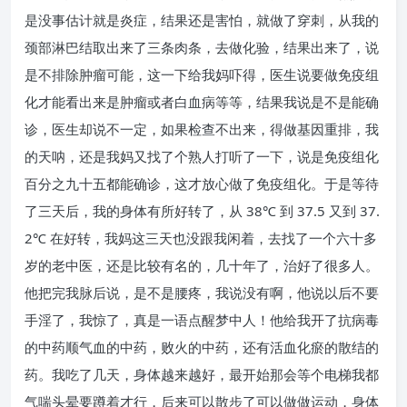
是没事估计就是炎症，结果还是害怕，就做了穿刺，从我的
颈部淋巴结取出来了三条肉条，去做化验，结果出来了，说
是不排除肿瘤可能，这一下给我妈吓得，医生说要做免疫组
化才能看出来是肿瘤或者白血病等等，结果我说是不是能确
诊，医生却说不一定，如果检查不出来，得做基因重排，我
的天呐，还是我妈又找了个熟人打听了一下，说是免疫组化
百分之九十五都能确诊，这才放心做了免疫组化。于是等待
了三天后，我的身体有所好转了，从 38℃ 到 37.5 又到 37.
2℃ 在好转，我妈这三天也没跟我闲着，去找了一个六十多
岁的老中医，还是比较有名的，几十年了，治好了很多人。
他把完我脉后说，是不是腰疼，我说没有啊，他说以后不要
手淫了，我惊了，真是一语点醒梦中人！他给我开了抗病毒
的中药顺气血的中药，败火的中药，还有活血化瘀的散结的
药。我吃了几天，身体越来越好，最开始那会等个电梯我都
气喘头晕要蹲着才行，后来可以散步了可以做做运动，身体