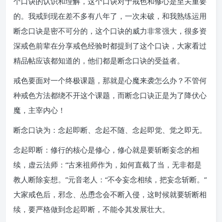
个口诀的认识和理解，这个口诀对于戒色和修心是至关重要
的。我戒到现在差不多有八年了，一次未破，和我熟练运用
断念口诀是密不可分的，这个口诀的威力非常强大，很多资
深戒色前辈在分享戒色经验时都提到了这个口诀，大家看过
精品帖应该都知道的，他们都是断念口诀的受益者。
戒色要面对一个终极课题，那就是心魔来袭怎么办？不管何
种戒色方法都绕不开这个课题，而断念口诀正是为了降伏心
魔，主宰内心！
断念口诀为：念起即断、念起不随、念起即觉、觉之即无。
念起即断：修行的核心是修心，修心就是要斩断妄念的相
续，虚云法师：“古来祖师作为，如何直截了当，无非都是
教人断除妄想。”元音老人：“不令妄念相续，把妄念斩断。”
大家戒色后，邪念、怂恿念会不断入侵，这时候就要斩断相
续，要严格做到念起即断，不能令其发展壮大。