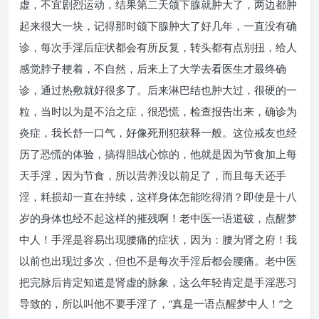
虚，不宜剧烈运动，结果第二天颌下腺就肿大了，两边都肿
起来很大一块，记得那时颌下腺肿大了好几年，一直没有确
诊，每次手淫后症状都会有所反复，转头都有点别扭，给人
感觉脖子梗着，不自然，后来上了大学去看医生才最终确
诊，通过热敷就好很多了。后来淋巴结也肿大过，很硬的一
粒，当时以为是不治之症，很恐慌，检查报告出来，确诊为
炎症，我长舒一口气，好像死刑犯获释一般。这位戒友也经
历了恐慌的体验，搞得胆战心惊的，他就是因为节食加上每
天手淫，因为节食，所以营养没以前足了，而且每天还手
淫，耗损却一直在持续，这样身体怎能吃得消？即使是十八
岁的身体也经不起这样的摧残啊！老中医一语道破，点醒梦
中人！手淫是容易出现腰痛的症状，因为：腰为肾之府！我
以前也出现过多次，但也不是每次手淫后都会腰痛。老中医
把完脉后肯定知道是肾虚的脉象，这么年轻肯定是手淫恶习
导致的，所以叫他不要手淫了，“真是一语点醒梦中人！”之