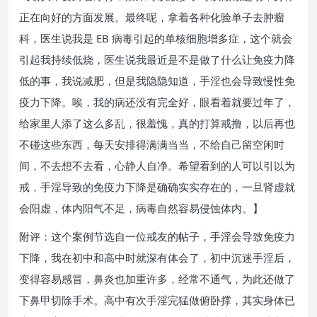
正在向好的方面发展。最终呢，拿着各种化验单子去肿瘤
科，医生说我是 EB 病毒引起的单核细胞增多症，这个就会
引起我持续低烧，医生说我最近是不是做了什么让免疫力降
低的事，我说减肥，但是我隐隐知道，手淫也会导致慢性免
疫力下降。唉，我的病还没有完全好，眼看着就要过年了，
给家里人添了这么多乱，很羞愧，真的打算戒撸，以后再也
不碰这些东西，每天安排得满满当当，不给自己留空闲时
间，不去想不去看，心静人自净。希望看到的人可以引以为
戒，手淫导致的免疫力下降是确确实实存在的，一旦肾虚就
会阳虚，体内阳气不足，病毒自然容易侵蚀体内。】
附评：这个案例节选自一位戒友的帖子，手淫会导致免疫力
下降，我在初中和高中时就深有体会了，初中沉迷手淫后，
变得容易感冒，鼻炎也加重许多，经常不通气，为此还做了
下鼻甲切除手术。高中有次手淫完猛做俯卧撑，其实身体已