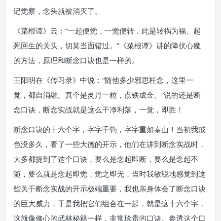
记觉察，念头就被消灭了。
《菜根谭》云：“一起便觉，一觉便转，此是转祸为福、起
死回生的关头，切莫当面错过。”《菜根谭》讲的降伏心魔
的方法，原理和断念口诀也是一样的。
王阳明在《传习录》中说：“随他多少邪思枉念，这里一
觉，都自消融。真个是灵丹一粒，点铁成金。”说的还是断
念口诀，断念实战就是这么干净利落，一觉，即胜！
断念口诀的十六个字，字字千钧，字字重如泰山！当初我戒
色没多久，看了一些大德的开示，他们在讲到断念实战时，
大多都提到了这个口诀，要么是念起即断，要么是念起不
随，要么就是念起即觉，觉之即无，当时我敏锐地感觉到这
些关于断念实战的开示极端重要，我也亲身体会了断念口诀
的巨大威力，于是我把它们组合在一起，就是这十六个字，
这就像修心的武林秘籍一样，非常珍贵的口诀。参透这个口