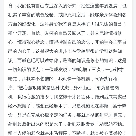
育，我们也有自己专业深入的研究，经过这些年的发展，也
积累了丰富的戒色经验。戒掉恶习之后，能够亲身体会到各
方面的好变化，这种身心状态真是太棒了！很久违的自己！
那个开朗、自信、爱笑的自己又回来了，并且已经懂得修
心，懂得观心断念，懂得控制自己的念头，开始学会主宰自
己的内心了，这是很大的进步！在学校里很难学到这种知
识，而戒色吧可以教给你，最高的知识是修心的知识，这是
一切知识的顶点！一位戒友说：“昨晚撸了三次，一点钟才
睡觉，我根本不想撸的，我就像一部机器，只管执行程
序。”被心魔攻陷就是这种状态，身不由己，沦为撸管肉
机，执行心魔的指令，掏空榨干才肯罢休，撸到后来其实已
经不想撸了，感觉已经麻木了，只是机械地在那撸，疲于奔
命，只是在完成心魔指定的任务，那就是彻底射空才算完，
射到最后射出来的都是水了，射到双腿发软，站都站不稳。
那个入侵的邪念就是木马程序，不断掉，就会被心魔操控！