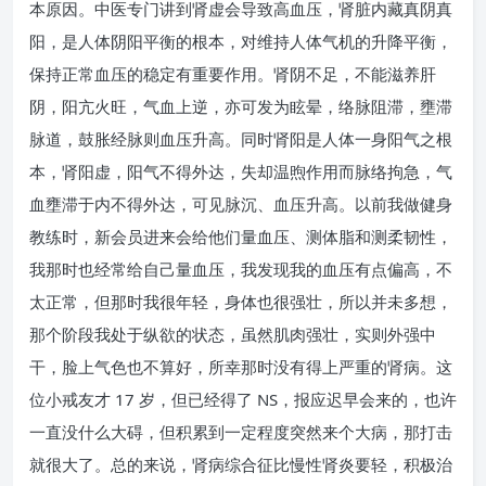
本原因。中医专门讲到肾虚会导致高血压，肾脏内藏真阴真
阳，是人体阴阳平衡的根本，对维持人体气机的升降平衡，
保持正常血压的稳定有重要作用。肾阴不足，不能滋养肝
阴，阳亢火旺，气血上逆，亦可发为眩晕，络脉阻滞，壅滞
脉道，鼓胀经脉则血压升高。同时肾阳是人体一身阳气之根
本，肾阳虚，阳气不得外达，失却温煦作用而脉络拘急，气
血壅滞于内不得外达，可见脉沉、血压升高。以前我做健身
教练时，新会员进来会给他们量血压、测体脂和测柔韧性，
我那时也经常给自己量血压，我发现我的血压有点偏高，不
太正常，但那时我很年轻，身体也很强壮，所以并未多想，
那个阶段我处于纵欲的状态，虽然肌肉强壮，实则外强中
干，脸上气色也不算好，所幸那时没有得上严重的肾病。这
位小戒友才 17 岁，但已经得了 NS，报应迟早会来的，也许
一直没什么大碍，但积累到一定程度突然来个大病，那打击
就很大了。总的来说，肾病综合征比慢性肾炎要轻，积极治