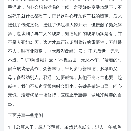
手淫后，内心会想着活着的时候一定要好好享受放纵下，不
然死了就什么都没了，正是这种心理加速了我的堕落。后来
接触了传统文化，接触了佛法和大德开示，也接触了频死体
验，也读到了再生人的现象，知道轮回的现象确实是有，并
不是人死如灯灭，这时才真正认识到修行的重要性，万般带
不去，唯有业随身，《大般涅盘经》云：“不见后世，无恶
不造。”《中阿含经》云：“不畏后世，无恶不作。”活着的时
候应该诸恶莫作，众善奉行，平时多行善积德，多孝顺父
母，多帮助别人。邪淫一定要戒掉，其他不良习气也要一起
戒掉，我们不知道无常何时会到来，关键是做好自己，问心
无愧。活着就是一场修行，应该止于至善，做纯净纯善的自
己。
下面分享一些案例
1.【总算来了，感恩飞翔哥。虽然是老戒友，过去一年戒色