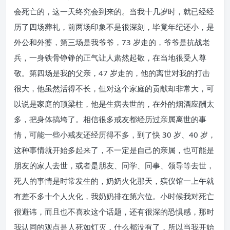
会死亡的，这一天终究会到来的。当我十几岁时，就已经经
历了四场葬礼，前两场印象不是很深刻，毕竟年纪还小，是
外公和外婆，第三场是我爷爷，73 岁走的，爷爷是抗战老
兵，一身铁骨铮铮的正气让人肃然起敬，在当地很受人尊
敬。第四场是我的父亲，47 岁走的，他的离世对我的打击
很大，他虽然活得不长，但对这个家庭的贡献却非常大，可
以说是家庭的顶梁柱，他是生病去世的，在外的烟酒应酬太
多，把身体搞垮了。相信很多戒友都经历过亲属离世的事
情，可能一些小戒友还经历得不多，到了快 30 岁、40 岁，
这种事情就开始多起来了，不一定是自己的亲属，也可能是
朋友的家人去世，或者是朋友、同学、同事、领导等去世，
死人的事情是时常发生的，奶奶火化那天，殡仪馆一上午就
有差不多十个人火化，我奶奶排在第六位。小时候我对死亡
很避讳，而且也不喜欢这个话题，还有很深的恐惧感，那时
我认同的观点是人死如灯灭，什么都没有了，所以当我开始