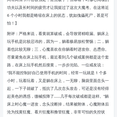
功夫以及长时间的疲劳才让我挺过了这次大魔考。在这将近
6 个小时我都是蜷缩在床上的状态，犹如傀儡死尸，甚是可
怕！】
附评：严格来说，看黄就算破戒，会导致肾精暗漏。躺床上
玩手机是比较忌讳的，因为一，躺着极易放松警惕；二，躺
着也比较无聊；三，心魔喜欢在你躺着时进攻你、怂恿你。
尽量避免在床上玩手机，最近看到几个破戒案例都是这个套
路，在床上玩手机然后搜黄，一步步沦陷。一位戒友说：
“我不能控制好自己使用手机的时间，经常一玩就是 1 个多
小时，玩着玩着，又是躺在床上，一无聊，脑袋里面念头一
起，一下子就破了，抵抗了几次念头攻击，可还是没有经得
起美色的诱惑，缴械投降了……几乎每次破戒都是这样。”躺
床上时心魔一进攻，念头没断掉，结果被附体，心魔附体后
沦为找黄狂魔、看片狂魔和撸管狂魔，非常可怕的失控状