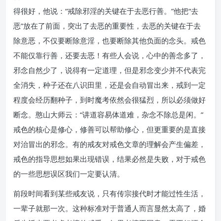
得很好，他说：“戒除邪淫的关键在于去恶行善。”他把“去
恶”放在了前面，突出了去恶的重要性，去恶的关键在于去
除意恶，不仅要断除意淫，也要断除其他负面的念头。戒色
不能仅靠行善，还要去恶！有些人会说，心中的善念多了，
邪念自然少了，说得有一定道理，但是邪念变少并不代表完
全消失，种子还在八识田里，还是会自动冒出来，戒到一定
程度会经历翻种子，到时魔考依然会很猛烈，所以必须做好
断念。憨山大师云：“讲道容易体道难，杂念不除总是闲。”
戒色的核心是修心，修善可以帮助修心，但更重要的是直接
对治冒出的邪念。有的戒友对戒色文章的理解会产生偏差，
戒色的指导思想如果出现错误，结果必然是失败，对于戒色
的一些思想误区我们一定要认清。
前段时间看到某些戒友说，只有传宗接代时才能过性生活，
一辈子就那一次。这种标准对于普通人而言显然太高了，婚