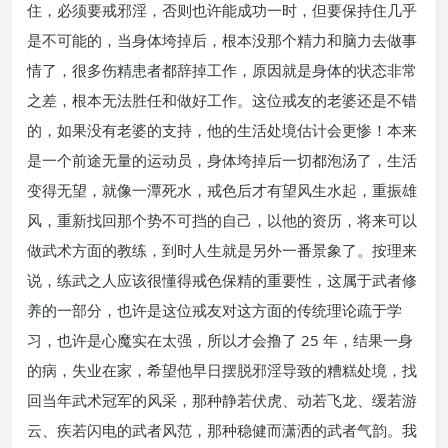
住，必须要戒邪淫，否则也许能成功一时，但要保持住几乎
是不可能的，当身体垮掉后，根本没那个精力和脑力去做事
情了，很多伤精患者都辞掉工作，原因就是身体的状态非常
之差，根本无法胜任和做好工作。这位戒友的老婆还是不错
的，如果没有老婆的支持，他的生活处境估计会更惨！本来
是一个前途无量的运动员，身体垮掉后一切都泡汤了，生活
变得无望，就像一潭死水，戒色后才有望风生水起，重振雄
风，重新找回那个势不可挡的自己，以他的资历，将来可以
做武术方面的教练，到时人生就是另外一番景象了。按理来
说，练武之人应该很懂得戒色保精的重要性，这属于武者修
养的一部分，也许是这位戒友对这方面的传统理论疏于学
习，也许是心魔实在太强，所以才会撸了 25 年，结果一身
的病，失业在家，希望他早日摆脱邪淫导致的糟糕处境，找
回当年武术冠军的风采，那种静若伏虎、动若飞龙、缓若游
云、疾若闪电的武者风范，那种稳健而潇洒的武者气韵。我