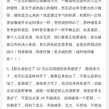
进，一次次的顿悟让我脑洞大开。一般戒色后会经历几次大
的顿悟，是关于戒色核心的顿悟，然后还会有无数次的小顿
悟，顿悟是怎么来的？就是通过学习的积累，积累到一定程
度就像烧开水达到沸点一样，突然就悟明白了，那种感觉非
常奇妙和喜悦，到时甚至像孩子一样手舞足蹈、欢喜雀跃，
整个人法喜充满、快乐无穷。我们要真正热爱戒色，拿出破
釜沉舟的决心来戒，拿出拼命的态度来戒，这是你死我活的
战斗！强者狠戒，弱者狂撸！坚决戒到死！戒到地球爆
炸！！！
5.【那次戒色过了 20 天以后我感觉世界都变了，眼睛变大
了，也可以说是睁得开了，脸看起来也白了，不那么容易出
油了，皮肤细了，身体有力气了，说话也变得有底气，也敢
去尝试新鲜事物，感觉一切都是那么充满希望，感觉世界太
美好了。可是自从第 28 天破戒后，连续破戒一个星期，一
切都变了，回到了原点，浑身难受、无力、不想动、不想说