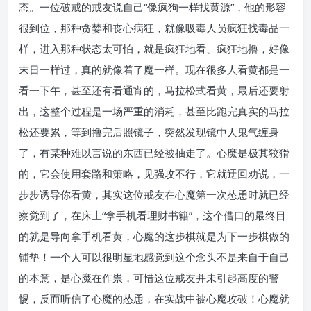
态。一位破戒的戒友说自己“像疯狗一样找黄源”，他的形容
很到位，那种贪婪和丧心病狂，就像吸毒人员疯狂找毒品一
样，进入那种状态太可怕，就是疯狂地看、疯狂地撸，好像
末日一样过，真的就像着了魔一样。现在很多人看黄都是一
看一下午，甚至还有看通宵的，马拉松式看黄，最后还要射
出，这整个过程是一场严重的消耗，甚至比跑完真实的马拉
松还要累，等到撸完后照镜子，突然发现镜中人鬼气缠身
了，有某种难以言说的东西已经被抽走了。心魔是极其狡猾
的，它会使用套路和策略，见强攻不行，它就迂回劝说，一
步步诱导你看黄，其实这位戒友在心魔第一次怂恿时就已经
察觉到了，在床上“拿手机看理财书籍”，这个借口的最终目
的就是导向拿手机看黄，心魔的这步棋就是为下一步棋做的
铺垫！一个人可以很明显地感觉到这个念头不是来自于自己
的本意，是心魔在作祟，可惜这位戒友并未引起高度的警
惕，反而听信了心魔的怂恿，在实战中被心魔攻破！心魔就