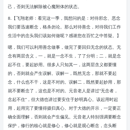
己，否则无法解除被心魔附体的状态。
8.【飞翔老师：看完这一季，我想问的是：对待邪念、恶念
我们要迅速断念，格杀勿论。那么对待善念，对待我们工作
生活中的念头我们该如何做呢？感谢您在百忙之中答疑。】
嗯，我们可以利用善念做事，做完了要回归无念的状态。无
念有两层含义，一，就是一念不生，了了分明；二，就是念
起不住，要起妙用。很多人只知其一，这两层含义都要懂
的，否则就会产生误解。误解一，既然无念，那就不要起
念，什么也不干，这是不对的。误解二，既然要起妙用，那
就不要断念了，这也是不对的。元音老人是讲过“无念者，
念起不住”，但大德也讲过要安住于妙明真心。该起用时起
用，起用完了要懂得摄归真心。对于大德的开示，一定要正
确全面理解，否则就会产生偏见。元音老人特别强调要断念
保护，修行的核心就是修心，修心就是观心断念，念头断