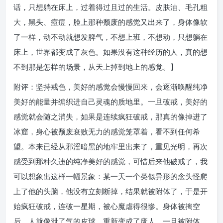
话，只想躺在床上，过着得过且过的生活。皮肤油、毛孔粗
大，黑头、痘痘，脸上那种颓废的感觉又出来了，身体像软
了一样，动不动就想发脾气，不想上班，不想动，只想躺在
床上，世界都变成了灰色。如果没有这种经历的人，真的想
不到那是怎样的场景，从天上掉到地上的感觉。】
附评：坚持戒色，美好的感觉会慢慢回来，会逐渐唤醒纯净
美好的能量并编织进自己灵魂的质地里。一旦破戒，美好的
感觉就会随之消失，如果是连续疯狂破戒，那真的像掉进了
冰窟，身心被颓废衰败无力的感觉笼罩着，看不到任何希
望。本来已经从邪淫暗黑的地牢里出来了，重见光明，再次
感受到那种久违的纯净美好的感觉，可惜后来他破戒了，我
可以想象出这样一幅景象：某一天一个类似异形的念头怪爬
上了他的头脑，他没有立刻断掉，结果就被附体了，于是开
始疯狂破戒，连破一星期，被心魔虐得很惨。身体被掏空
后，人就像泄了气的皮球，重新变成了废人。一旦被附体