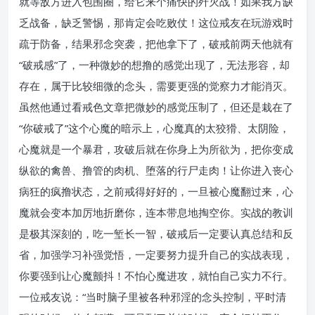
就等敌方进入包围圈，给它来个痛快的歼灭战！如果我方缺
乏战备，缺乏警惕，那肯定会吃败仗！这位戒友在玩游戏时
疏于防备，结果邪念突袭，把他拿下了，破戒前两天他就有
“破戒感”了，一种微妙的想撸的感觉出现了，无法形容，却
存在，属于比较细微的念头，需要更强的觉察力才能消灭。
虽然他通过看戒色文章把微妙的感觉压制了，但还是栽在了
“你破戒了”这个心魔的暗示上，心魔真的太狡猾、太阴险，
心魔就是一个暴君，攻破后就在你身上为所欲为，把你变成
纵欲的禽兽、撸管的肉机、堕落的行尸走肉！让你进入丧心
病狂的疯撸状态，之前戒得好好的，一旦被心魔翻过来，心
魔就会变本加厉地折磨你，连本带息地掏空你。实战的教训
是极其深刻的，吃一堑长一智，破戒后一定要认真总结和反
省，加强学习补强觉悟，一定要努力提升自己的实战表现，
你要强到让心魔颤抖！不怕心魔进攻，就怕自己实力不行。
一位戒友说：“当时脑子里被各种邪淫的念头控制，平时清