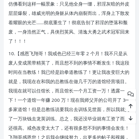
仿佛看到这样一幅景象：只见他全身一绷，邪淫灰暗的外皮
层层爆裂，雄威光明的身躯从体内崩裂而出，浑身上下散发
着耀眼的光芒……彻底重生了！彻底告别了邪淫的堕落和颓
废，一身浩然正气，具侠烈英风、清逸大勇之武术冠军回来
了！！！
10.【感恩飞翔哥！我戒色已经三年零 2 个月！我不只是从
废人变成黑带精英了，而且想不到的事情不断发生！我这段
时间在当教练！我已经是跆拳道教练了！更让我改变巨大的
就是，我现在在和我的总教练在做几千万的道馆经营项目。
我现在就可以任馆长，而且馆长一个月工资一万！透露一
下！一个道馆一年赚 200 万！现在我师父开的公司开了 30
多家道馆！但是总教练说要我出去训练见世面，所以我就交
了一万块钱去龙英训练。总之，我还没毕业就有工资了而且
还很高。戒色改变太大了，还有很多想不到的事情会发生！
飞翔哥感恩您！之后我会继续努力，出更多的帖子和视频，