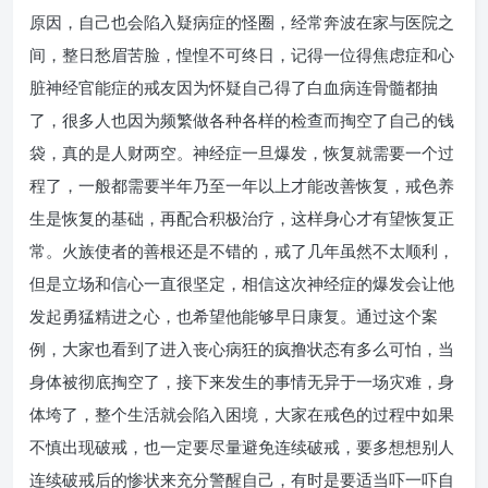
原因，自己也会陷入疑病症的怪圈，经常奔波在家与医院之
间，整日愁眉苦脸，惶惶不可终日，记得一位得焦虑症和心
脏神经官能症的戒友因为怀疑自己得了白血病连骨髓都抽
了，很多人也因为频繁做各种各样的检查而掏空了自己的钱
袋，真的是人财两空。神经症一旦爆发，恢复就需要一个过
程了，一般都需要半年乃至一年以上才能改善恢复，戒色养
生是恢复的基础，再配合积极治疗，这样身心才有望恢复正
常。火族使者的善根还是不错的，戒了几年虽然不太顺利，
但是立场和信心一直很坚定，相信这次神经症的爆发会让他
发起勇猛精进之心，也希望他能够早日康复。通过这个案
例，大家也看到了进入丧心病狂的疯撸状态有多么可怕，当
身体被彻底掏空了，接下来发生的事情无异于一场灾难，身
体垮了，整个生活就会陷入困境，大家在戒色的过程中如果
不慎出现破戒，也一定要尽量避免连续破戒，要多想想别人
连续破戒后的惨状来充分警醒自己，有时是要适当吓一吓自