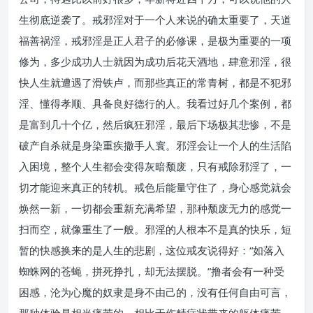
生彻底逆袭了。戒邪淫对于一个人来说的确太重要了，天道
福善祸淫，戒邪淫是正人君子的必修课，是极为重要的一项
修为，多少成功人士就因为成功后花天酒地，肆意邪淫，很
快人生就遭遇了滑铁卢，而那些真正的常青树，都是不犯邪
淫、懂得孝顺、具备良好德行的人。我看过好几个案例，都
是富到几十个亿，然后疯狂邪淫，最后下场极其悲惨，不是
破产自杀就是身染重疾撒手人寰。邪淫会让一个人的生活陷
入困境，整个人生都会变得灰暗颓废，只有戒除邪淫了，一
切才能迎来真正的转机。戒色后能量守住了，身心感觉就会
焕然一新，一切都会重新充满希望，那种颓废无力的感觉一
扫而空，就像重生了一般。邪淫的人根本不是真的快乐，短
暂的快感换来的是人生的悲剧，这位戒友说得好：“如落入
蜘蛛网的苍蝇，拼死挣扎，却无法摆脱。”撸者会有一种受
困感，沦为心魔的奴隶是身不由己的，没有任何自由可言，