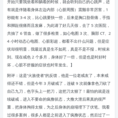
开始只要我坐着和躺着的时候，就会听到自己的心跳声，还
有就是伴随着身体左边内部（心脏周围）震颤非常厉害，1
秒能有 3-4 次，比心跳要快一些，后来是胸口肋骨痛，手指
和脚趾很痛而且发麻，为此请了好几天假，去了 5 次医院，
共抽了 6 管血，做了很多检查，如心电图 3 次、脑部 CT、2
4 小时动态心电图、心脏彩超，都看不出什么问题，但是症
状却很明显，我最近真是生不如死，真是不是不报，时候未
到。现在戒色 2 个多月，身体好了一些，但是也是时好时
坏，心脏不舒服的症状也时常发生。】
附评：这是“火族使者”的反馈，他是一位老戒友了，本来戒
得还不错，但是今年 3 月破戒了，连破 9 次就像拿色刀砍了
自己九刀，色字头上一把刀，这把刀太狠了！最怕的就是连
续破戒，进入不要命的疯撸状态，大撸大泄后果真的很严
重，把身体掏得太狠，为之后身体的崩塌埋下了伏笔。我看
过很多案例，很多人都是之前进入了疯撸状态，然后过了一