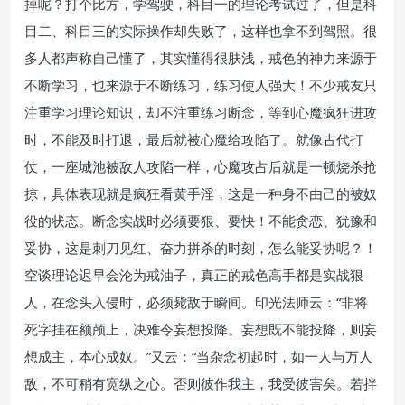
掉呢？打个比方，学驾驶，科目一的理论考试过了，但是科
目二、科目三的实际操作却失败了，这样也拿不到驾照。很
多人都声称自己懂了，其实懂得很肤浅，戒色的神力来源于
不断学习，也来源于不断练习，练习使人强大！不少戒友只
注重学习理论知识，却不注重练习断念，等到心魔疯狂进攻
时，不能及时打退，最后就被心魔给攻陷了。就像古代打
仗，一座城池被敌人攻陷一样，心魔攻占后就是一顿烧杀抢
掠，具体表现就是疯狂看黄手淫，这是一种身不由己的被奴
役的状态。断念实战时必须要狠、要快！不能贪恋、犹豫和
妥协，这是刺刀见红、奋力拼杀的时刻，怎么能妥协呢？！
空谈理论迟早会沦为戒油子，真正的戒色高手都是实战狠
人，在念头入侵时，必须毙敌于瞬间。印光法师云：“非将
死字挂在额颅上，决难令妄想投降。妄想既不能投降，则妄
想成主，本心成奴。”又云：“当杂念初起时，如一人与万人
敌，不可稍有宽纵之心。否则彼作我主，我受彼害矣。若拌