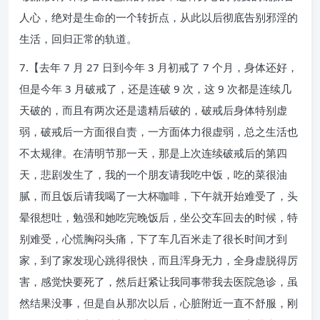
人心，绝对是生命的一个转折点，从此以后彻底告别邪淫的
生活，回归正常的轨道。
7.【去年 7 月 27 日到今年 3 月初戒了 7 个月，身体还好，
但是今年 3 月破戒了，还是连破 9 次，这 9 次都是连续几
天破的，而且有两次还是遗精后破的，破戒后身体特别虚
弱，破戒后一方面很自责，一方面体力很虚弱，总之生活也
不太规律。在清明节那一天，那是上次连续破戒后的第四
天，悲剧发生了，我的一个朋友请我吃中饭，吃的菜很油
腻，而且饭后请我喝了一大杯咖啡，下午就开始难受了，头
晕很想吐，勉强和她吃完晚饭后，坐公交车回去的时候，特
别难受，心慌胸闷头痛，下了车几百米走了很长时间才到
家，到了家发现心跳得很快，而且浑身无力，全身虚脱得厉
害，感觉快要死了，然后赶紧让我同事带我去医院急诊，虽
然结果没事，但是自从那次以后，心脏附近一直不舒服，刚