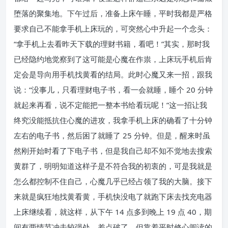
堕落的聚集地。下午过后，准备上床午睡，平时我都是严格
要求自己不能拿手机上床玩的，可突然心中升起一个念头：
“拿手机上去看昨天下载的理财书籍，看吧！”其实，那时我
已经隐约地觉察到了这可能是心魔在作祟，上床玩手机后肯
定会是导向用手机找黄看的结局。此时心魔又来一招，跟我
说：“没事儿，只看理财电子书，看一会就睡，睡个 20 分钟
就起来再看，说不定能把一整本书给看玩呢！”这一招让我
终究没能抵抗住心魔的进攻，我拿手机上床的确看了十分钟
左右的电子书，然后困了就睡了 25 分钟。但是，醒来时虽
然刚开始时看了下电子书，但是我自己却不知不觉地去搜索
黄群了，明明知道这样子是不符合我的初衷的，可是我就是
怎么都控制不住自己，心魔几乎已经占领了我的大脑。接下
来就是疯狂地找黄看黄，手机快没电了就跑下床去找充电器
上床继续看，就这样，从下午 14 点多到晚上 19 点 40，期
间有两情节冲击较强处，差点破了，但靠着平时修心阅读的