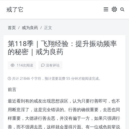
戒了它
首页
戒为良药
正文
第118季 | 飞翔经验：提升振动频率
的秘密 | 戒为良药
114
次阅读
没有评论
共计 21846 个字符，预计需要花费 55 分钟才能阅读完成。
前言
最近看到有的戒友出现思想误区，认为只要行善即可，也不
用断意淫了，这是完全错误的。行善的确很重要，去恶也同
样重要，大德讲行善去恶，并没有偏于一方，如果只强调行
善，而不强调去恶，这样就会显得片面。有一位戒色前辈说