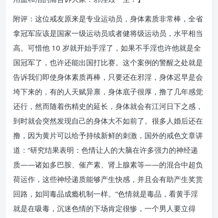
附评：这位戒友原来是专业运动员，身体素质非常棒，全省
拿冠军应该是国家一级运动员或者健将级运动员，水平相当
高。可惜他 10 岁就开始手淫了，如果不手淫也许他就是全
国冠军了，也许还能出国打比赛。这个案例的警醒之处就是
告诉我们即使身体素质再棒，只要还在邪淫，身体迟早是会
垮下来的，有的人天赋异禀，身体底子很厚，撸了几年感觉
还行，然而随着伤精史的延长，身体就会有江河日下之感，
到时就会突然发现自己的身体大不如前了。很多人婚后还在
撸，因为黄片可以给予持续新鲜的刺激，国外的戒色文章讲
道：“研究结果表明：色情让人的大脑在许多强力的神经递
质——诸如多巴胺、催产素、肾上腺素等——的混合中超负
荷运作，这些神经递质能够产生快感，并且会有助产生奖赏
回路，如同毒品成瘾机制一样。”色情就是毒品，看黄手淫
就是在吸毒，沉迷色情的下场肯定很惨，一个男人要立得