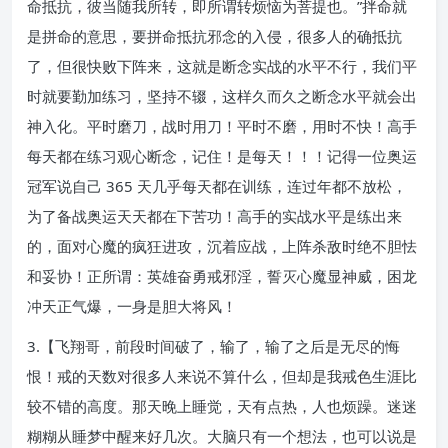
命抵抗，彼当随我所转，即所谓转烦恼为菩提也。”拌命就
是拼命的意思，要拼命抵抗邪念的入侵，很多人的确抵抗
了，但很快败下阵来，这就是断念实战的水平不行，我们平
时就要勤加练习，坚持不辍，这样久而久之断念水平就会出
神入化。平时磨刀，战时用刀！平时不磨，用时不快！高手
每天都在练习观心断念，记住！是每天！！！记得一位奥运
冠军说自己 365 天几乎每天都在训练，连过年都不放松，
为了备战奥运天天都在下苦功！高手的实战水平是练出来
的，面对心魔的疯狂进攻，沉着应战，上阵杀敌时绝不胆怯
和妥协！正所谓：英雄奋勇戒邪淫，誓灭心魔显神威，困龙
冲天正气爆，一身是胆大将风！
3.【飞翔哥，前段时间破了，输了，输了之后是无尽的悔
恨！戒的天数对很多人来说不算什么，但却是我戒色生涯比
较不错的高度。那天晚上睡觉，天有点热，人也烦躁。迷迷
糊糊从睡梦中醒来好几次。大脑只有一个想法，也可以说是