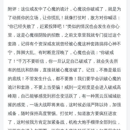
附评：这位戒友中了心魔的诡计，心魔说你破戒了，就是为
了动摇你的立场，让你慌乱！就像打仗时，敌方对你喊话：
“你已经失败了，赶紧投降吧！”类似的情况也会发生在你心
里，这是心魔很阴险的招数，之前文章里我就专门提过这个
套路，记得有个资深戒友就曾经被心魔这种套路搞得心神不
宁，阵脚大乱。有时断意淫晚了，心魔也会说：“你破戒
了！”千万不要听信，你一旦认定自己破戒了，就会失去所
有的抵抗和防御，直接就被心魔攻破了。记住，不撸是最后
的底线！不管发生什么，都不要撸！我们要学会识破心魔的
诡计和套路，不要上当受骗！戒到一定程度是会进入破戒高
峰期，自己能够感觉到邪念变活跃了，有一种黑云压城城欲
摧的感觉，一场大战即将来临，这时候必须严阵以待，加强
戒备，随时保持高度警惕。打仗时，知道敌方要疯狂进攻
了，这时候我方肯定加紧备战，机枪大炮手榴弹全部到位，