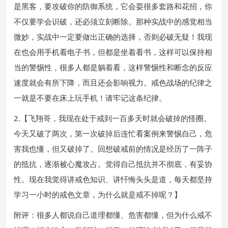
是黑客，要攻破你的防御系统，它会耍很多套路和花招，你
不仅要学会识破，还必须立刻断除。那种实战中的感觉相当
微妙，实战中一定要做出正确的选择，否则必破无疑！我现
在也会用手机看电子书，但都是坐着看书，这样可以保持相
当的警惕性，很多人都是躺着看，这样警惕性和断念的反应
速度就会有所下降，而且还会影响视力。戒色战场的纪律之
一就是不要在床上玩手机！请牢记这条纪律。
2.【飞翔哥，我现在处于戒到一百多天时就会破掉的怪圈。
今天又破了两次，第一次破掉后连忙看案例来警惕自己，危
害我也懂，但又破掉了。回想破戒前的情况是经历了一阵子
的抵抗，逐渐被心魔攻占。觉得自己抵抗并不彻底，有妥协
性。现在我觉得讲戒色知识、讲忏悔头头是道，每天都坚持
学习一小时的戒色文章，为什么就是戒不掉呢？】
附评：很多人都说自己道理都懂、危害都懂，但为什么戒不