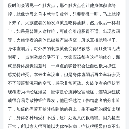
段时间会遇见一个触发点，那个触发点会让他身体彻底垮
掉，就像惊弓之鸟本就带伤虚弱，只要稍微一吓，马上就掉
下来了。火族使者的触发点就是吃得油腻，然后饭后一杯咖
啡，如果是普通人这样吃，可能会引起肠胃不适、出现腹泻
等，火族使者的身体已经被严重掏空，所以直接就垮掉了。
身体虚弱后，对外界的刺激就会变得很敏感，而且变得无法
耐受，一点刺激就会受不了，大家应该都有这样的体会，那
就是身体感觉很差时，一点点的噪音都会让自己极为抓狂，
感觉特难受。本来坐车没事，但是身体虚弱后再坐车就会受
不了颠簸和沉闷的空气，感觉非常煎熬。火族使者的症状表
现考虑为神经症爆发，应该是心脏神经官能症，连续疯狂破
戒很容易导致神经症爆发，他已经越过了伤精患者的分水岭
了，加倍的痛苦开始降临到他的身上，生不如死的感觉出现
了，身体各种难受和不适，这种处境真的很糟糕。因为检查
正常，所以家人很可能以为你在装病，症状很明显但查不出