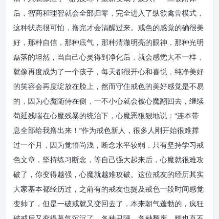
后，智商和理智就会全部归零，完全进入了纵欲禽兽模式，
这种状态很可怕，撸完才会清醒过来。戒色的感觉的确很美
好，那种自信，那种底气，那种清澈明亮的眼神，那种光明
磊落的坦然，当自己心灵得到净化后，就会感觉大不一样，
就像再度成为了一个孩子，每天都很开心和喜悦，纯净美好
的笑容会再度绽放在脸上，然而守住戒色的美好感觉是不易
的，因为心魔随侍在侧，一不小心就会被心魔翻回去，继续
苟延残喘在心魔残暴的统治下，心魔恶狠狠地说：“连本带
息全部给我撸出来！”作为戒色新人，很多人刚开始很难撑
过一个月，因为觉悟尚浅，断念水平较弱，只有坚持学习戒
色文章，坚持练习断念，等自己强大起来后，心魔就很难攻
破了，你变得越强，心魔就越难攻破。这位戒友的经历其实
大家基本都经历过，之前有的戒友也提及戒色一段时间感觉
变帅了，但是一破戒就又变回去了，本来朝气蓬勃的，疯狂
破戒后又变得暮气沉沉了，各种丑陋，各种颓废，腰也直不