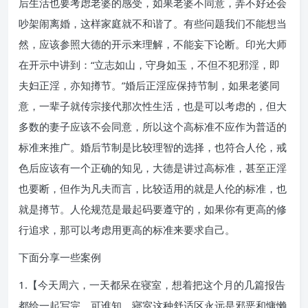
后生活也要考虑老婆的感受，如果老婆不同意，弄不好还会
吵架闹离婚，这样家庭就不和谐了。有些问题我们不能想当
然，应该参照大德的开示来理解，不能妄下论断。印光大师
在开示中讲到：“立志如山，守身如玉，不但不犯邪淫，即
夫妇正淫，亦知撙节。”婚后正淫应保持节制，如果老婆同
意，一辈子就传宗接代那次性生活，也是可以考虑的，但大
多数的妻子应该不会同意，所以这个高标准不应作为普适的
标准来推广。婚后节制是比较理智的选择，也符合人伦，戒
色后应该有一个正确的知见，大德是讲过高标准，甚至正淫
也要断，但作为凡夫而言，比较适用的就是人伦的标准，也
就是撙节。人伦规范是最起码要遵守的，如果你有更高的修
行追求，那可以考虑用更高的标准来要求自己。
下面分享一些案例
1.【今天周六，一天都呆在寝室，想着把这个月的几篇报告
都给一起写完，可谁知，寝室这种舒适区永远是邪恶和慵懒