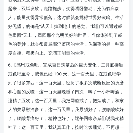
起来，双脚发软，走路拖步，变得嗜卧懒动，沦为躺床废
人，能量变得异常低落，这时候就会觉得世界好灰暗、生活
好无望，的确是“从天上掉到地上的感觉。”我们可以通过戒
色重回“天上”，重回那个光明美好的世界，当你体验到了戒
色的美妙，就会很反感邪淫堕落的生活，你渴望的是一种高
度自律、积极向上、充满正能量的生活。
6.【感恩戒色吧，完成百日筑基后的巨大变化，二月底接触
戒色吧至今，戒色已经 100 天。这一百天里，在戒色吧学
到了很多东西；这一百天里，经历了很多次戒断反应的折磨
和心魔的反噬；这一百天里晚睡了四次，喝了一小杯啤酒，
遗精了五次；这一百天里，我把网瘾戒了，把烟戒了，和家
人的关系融洽多了；这一百天里，我尿频好了，腰膝酸软好
了，腰酸背痛好了，精神也好了，端午回家亲戚们说我变精
神了；这一百天里，我认真工作，按时吃饭睡觉，不再想一