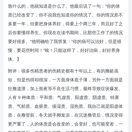
致什么的，他就知道是什么了。他最后说了一句：“你的体
质已经改变了，你不说我也知道你的情况了。你的情况差不
多要一年，但要把身体养好，得要上个两三年，而且好了之
后你要懂得养生。你现在在读书期间，比那些工作了的情况
要好很多。”他明确给了我答复：“你的病可以治好，但是很
慢，要花些时间！”唉！只能这样了，好好治病，好好养身
体。】
附评：很多伤精患者的伤精史都有十年以上，有的撸龄虽
短，但是伤得却很深，一方面身体底子薄，另外一方面就是
狂撸滥泄，加上熬夜等不良生活习惯，最终导致症状爆发。
人有 9 种体质：平和质、气虚质、阳虚质、阴虚质、特禀
质、气郁质、血瘀质、痰湿质、湿热质。我自己就是阳虚体
质，在撸管前，冬天就手脚发凉，在沉迷撸管后，情况变得
更严重了，人的体质是会改变的，会变好，也可能变差，一