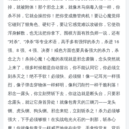
掉，就被附体！那个邪念上来，就像木马病毒入侵一样，你
杀不掉，它就会操控你！把你变成撸管肉机！要让心魔觉得
它碰到了狠角色、硬钉子，要让它感觉难以攻破你，它使劲
浑身解数，也无法把你拿下。围棋方面有胜负师一说，还有
“对杀”、“净杀”等专业术语，高手多有强悍的杀力，杀进 16
强、8 强、4 强、决赛！戒色方面也要具备强大的杀力，杀
念之力！杀掉心魔！心魔的表现就是邪念袭脑，念头突然就
上来了，很多时候都是自动冒出，你不能认同它，你必须立
刻杀灭之！绝不手软！必须快、必须狠！像一记耳光一样强
烈，像子弹击穿物体一样鲜明，像利刃削竹一样干脆利落！
邪念一露头，你立刻劈斩下去，你这边就是断头台，只要邪
念露头，就让它身首异处！就像包青天的三铡刀——龙头
铡、虎头铡、狗头铡。邪念来犯，立刻斩杀之！杀力必须够
强大，下手必须够狠！在实战电光火石的一刹那，斩杀心
魔！你就像包青天一样威严地坐在中堂，手拿惊堂木，背后