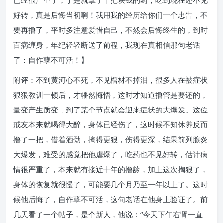
已经很严重了，于是就拿了千把块钱的药，吃到现在还不见
好转，真是后悔当初啊！我用我的经历给你们一个忠告，不
要再撸了，平时多注意爱惜自己，不然会后悔终生的，到时
百病缠身，年纪轻轻断送了前程，我现在真相信那句老话
了：自作孽不可活！】
附评：不到黄河心不死，不见棺材不掉泪，很多人在被症状
狠狠教训一顿后，才幡然悔悟，这时才知道撸管是要还的，
量变产生质变，到了某个节点就会迎来症状的大爆发。这位
戒友本来就喝得大醉，身体已经伤了，这时候不知休养反而
撸了一把，借着酒劲，掏得更狠，伤得更深，结果前列腺炎
大爆发，难受的感觉把他虐爆了，吃药也不见好转，估计病
情很严重了，本来就有接近十年的撸龄，加上这次掏狠了，
身体的恢复就很慢了，可能要几个月乃至一年以上了。这时
候他后悔了，自作孽不可活，这句老话在他身上验证了。前
几天看了一个帖子，是个新人，他说：“今天下午右肾一直