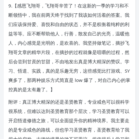
9.【感恩飞翔哥，飞翔哥辛苦了！在这新的一季的学习和不
断领悟中，我在前两天终于找到了我该如何活着的答案。我
们应该保持爱、喜悦和自由的状态，并不是权衡着纯粹的利
益等等。应不断帮助他人，行善，散发自己的光亮，温暖他
人，内心感觉是光明的，是欢喜的。我坚持做笔记，摘抄飞
翔哥文章的精华片段，在摘抄的过程就像是咀嚼的过程，然
后会尝到甘蔗的甘甜，不由地发出真是博大精深的赞叹。学
习、悟道、实践，真的是乐趣无穷，这些感觉比打游戏、SY
爽多了，那两种娱乐方式简直是 low 爆了，对自己内心的掌
控真的是太有趣了。】
附评：真正博大精深的还是圣贤教育，专业戒色可以很科学
很系统，但难以达到圣贤教育那个层次，学习圣贤教育可以
开启悟道修德之旅，可以全面提升你的精神境界。我主要走
的是专业戒色的路线，但也学习圣贤教育，圣贤教育给了我