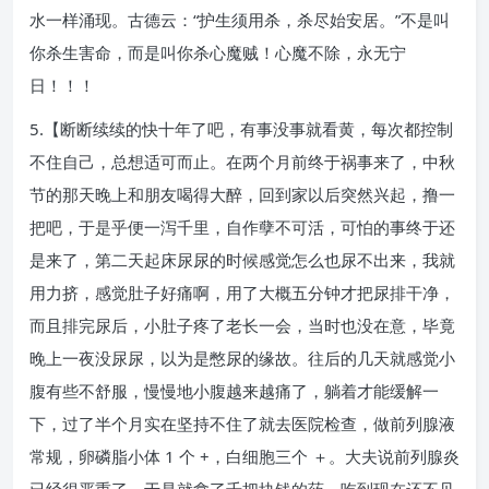
水一样涌现。古德云：“护生须用杀，杀尽始安居。”不是叫
你杀生害命，而是叫你杀心魔贼！心魔不除，永无宁
日！！！
5.【断断续续的快十年了吧，有事没事就看黄，每次都控制
不住自己，总想适可而止。在两个月前终于祸事来了，中秋
节的那天晚上和朋友喝得大醉，回到家以后突然兴起，撸一
把吧，于是乎便一泻千里，自作孽不可活，可怕的事终于还
是来了，第二天起床尿尿的时候感觉怎么也尿不出来，我就
用力挤，感觉肚子好痛啊，用了大概五分钟才把尿排干净，
而且排完尿后，小肚子疼了老长一会，当时也没在意，毕竟
晚上一夜没尿尿，以为是憋尿的缘故。往后的几天就感觉小
腹有些不舒服，慢慢地小腹越来越痛了，躺着才能缓解一
下，过了半个月实在坚持不住了就去医院检查，做前列腺液
常规，卵磷脂小体 1 个 +，白细胞三个 ＋。大夫说前列腺炎