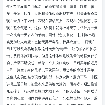
气的孩子在撸了几年后，就会变得呆滞、颓废、猥琐、萎
靡、无神，肤质、发质和骨质也会出现下降，能量走漏会表
现在全身上下内外，表现在容貌气质，表现在心理状态，表
现在整个气场上。这位戒友初中就得上神衰了，估计是一天
一次或者一天多次的节奏，国外戒色文章说：“性刺激比游
戏更加让人着魔！色情无异于毒品，极具成瘾性！”而现在
网上可以很容易地获取这种免费的“毒品”，让你的多巴胺暴
增，从而体验到快感，但是这种体验是以能量的耗损为代价
的，后果不堪设想，就像一个人疯狂购物，最后买单的还是
自己，掏空了身体最后去医院买单，用悲惨的命运来买单。
这位戒友的伤精表现都很典型，特别说到了脑力下降，中医
讲肾上通于脑，能量本来是供给大脑的，而撸者却通过撸管
耗损掉了，结果就是脑力大幅下降，有的人甚至下降到近乎
白痴的程度，刚做的事转身就忘了，怎么想也想不起来。脑