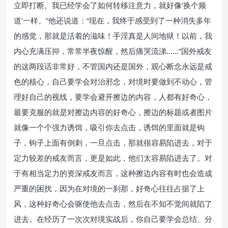
立即打断。我已经学会了如何转移注意力，就好像‘换个频
道’一样。”他还说道：“现在，我终于感受到了一种消失多年
的感觉，那就是活着的滋味！手淫真是人间地狱！以前，我
内心充满压抑，常常半夜惊醒，然后痛哭流涕……”国外戒友
的这两段话非常好，不管国内还是国外，观心断念永远是戒
色的核心，自己要学会对治邪念，对境时要做到不动心，管
理好自己的视线，要学会避开擦边的内容，人都有好奇心，
最要克服的就是对擦边内容的好奇心，擦边的标题或者图片
就像一个个强力诱饵，吸引你去点击，诱饵的里面就是钩
子，钩子上面有倒刺，一旦点击，那就很容易陷进去，对于
定力较差的戒友而言，更是如此，他们太容易陷进去了。对
于有相当定力的资深戒友而言，这种擦边内容有时也会造成
严重的困扰，因为在对境的一刹那，好奇心往往占据了上
风，这种好奇心会驱使他去点击，然后在不知不觉间就陷了
进去。在经历了一次次对境实战后，你自己要学会总结、分