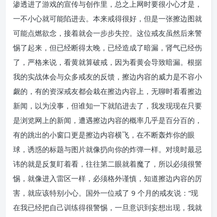
渗透进了游戏的宣传与创作里，总之上网时要很小心才是，
一不小心就可能陷进去。本来戒得很好，但是一张擦边图就
可能点燃欲念，接着就会一步步失控。这位戒友虽然后来警
惕了起来，但已经断得太晚，已经造成了暗漏，肾气已经伤
了，严格来说，看黄就算破戒，因为看黄会导致暗漏。根据
我的实战体会与众多戒友的反馈，擦边内容的威力是不容小
觑的，有的资深戒友都会栽在擦边内容上，无聊时看看擦边
新闻，以为没事，但谁知一下就陷进去了，我发现现在只要
是浏览网上的新闻，遭遇擦边内容的概率几乎是百分百的，
有的跳出的小窗口更是擦边内容横飞，在不断轰炸你的眼
球，诱惑的标题与图片就像扔向你的炸弹一样。对境时最忌
讳的就是反复盯着看，往往第二眼就着魔了，所以必须很警
惕，就像进入雷区一样，必须格外谨慎，知道擦边内容的厉
害，就应该特别小心。国外一位戒了 9 个月的戒友说：“现
在我已经把自己训练得很警惕，一旦意识到妄想出现，我就