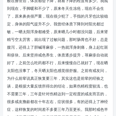
般在撸管后，体质都会下降，就看下降的程度有多少。我戒
到现在，手脚暖和不少了，原来冬天生冻疮，现在不会生
了，原来鼻炎很严重，现在很少犯了，手指的月牙也比较稳
定，身体的阳气提升不少。我曾经体质下降到对阳光都过
敏，一晒太阳浑身都难受，原来晒几小时都没问题，后来肾
精亏空太厉害，就出现了过敏问题，那时肠胃也不好，总是
腹泻，还得上了胆碱荨麻疹，一热就浑身刺痛，身上起红斑
和疹块。后来坚持戒色养生，体质逐步提升，荨麻疹自动就
好了，之前怎么吃药都不行，后来慢慢自己就好了，现在晒
太阳也没事了，冬天晒太阳也感觉很舒服。之前有戒友问，
为什么前辈说真正恢复要三年，其实这也是前辈的经验之
谈，是根据大量反馈所得出的结论，如果伤精程度较浅，也
不需要三年，三年是针对伤精达到一定程度的戒友而言的，
很多戒友撸龄都在十年左右，症状很多，有的还得上了神经
症，这样恢复的时间差不多要三年乃至更长。我那时戒色半