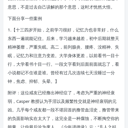
意思，不是过去自己误解的那个意思，这时才恍然大悟。
下面分享一些案例
1.【十三四岁开始，之前学习很好，记忆力也非常好，什么
东西一遍就能记住。后来，学习越来越差，初中后期就整天
精神萎靡，严重失眠。高二，前列腺炎、腰疼、没精神、失
眠，记忆力和注意力变差。大学身体更差，以前看书一目十
行，大学看书十目一行。一段文字看到后面前面就忘了，看
小说都记不住谁是谁。曾经有过几次连续七天没睡过一分
钟，焦虑、抑郁、头晕。】
附评：这位戒友已经撸出神经症了，考虑为严重的神经衰
弱，Casper 教授认为手淫以及频繁性交就是神经衰弱的元
凶。几乎每个戒友都一段不堪回首的撸管血泪史，撸管带来
的负面影响实在太大了，这完全是一种腐蚀，不断掏空你的
能量，让你最后沦为废人。《少年进德录》云：“凡人之好