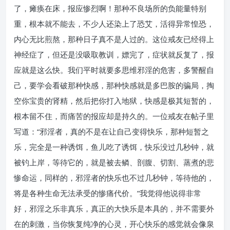
了，瘫痪在床，报应惨烈啊！那种不良场所的负能量特别
重，根本就不能去，不少人还染上了恐艾，活得异常惶恐，
内心无比煎熬，那种日子真不是人过的。这位戒友已经得上
神经症了，但还是没吸取教训，嫖完了，症状就反复了，报
应就是这么快。我们平时就要多思维邪淫的危害，多警醒自
己，要学会看破那种快感，那种快感就是多巴胺的骗局，掏
空你宝贵的肾精，然后把你打入地狱，快感是极其短暂的，
根本留不住，而痛苦的报应却是持久的。一位戒友在帖子里
写道：“邪淫者，真的不是在让自己变得快乐，那种短暂之
乐，完全是一种诱饵，鱼儿吃了诱饵，快乐没过几秒钟，就
被钓上岸，等待它的，就是被去鳞、剖腹、切割、蒸煮的悲
惨命运，同样的，邪淫者的快乐也不过几秒钟，等待他的，
将是各种生命无法承受的惨痛代价。”我觉得他说得非常
好，邪淫之乐非真乐，真正的大快乐是本具的，并不需要外
在的刺激，当你恢复纯净的心灵，开心快乐的感觉就会像泉