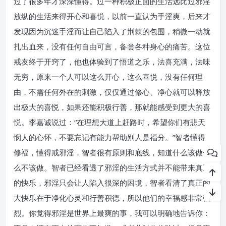
过了很多年才深深懂得。过一种积极正面的生活远比过邪淫
放纵的生活来得开心和喜悦，以前一直认为手淫爽，后来才
发现因为沉迷手淫而让自己陷入了荆棘的包围，稍微一动就
扎出血来，没有任何自由可言，备尝各种身心的痛苦。这位
戒友终于开窍了，他也体验到了悟道之乐，法喜充满，法味
无穷，原来一个人可以这么开心，这么喜悦，没有任何理
由，不需任何外在的刺激，仅仅通过修心、净心就可以释放
出极大的喜悦，如果还能积极行善，那就能感受到更大的喜
悦。李嘉诚说过：“在理想大道上赶路时，希望你们有悲天
悯人的心怀，不要忘记有能力帮助别人是福分。”智者懂得
修福，懂得戒邪淫，智者很有原则和底线，知道什么该做什
么不该做。智者已经看透了邪淫的生活方式并不能带来真正
的快乐，邪淫只会让人陷入很深的困境，智者看清了真正的
大快乐在于净化心灵和行善积德，所以他们的幸福感非常强
烈。你觉得邪淫是世界上最爽的事，我可以明确地告诉你：