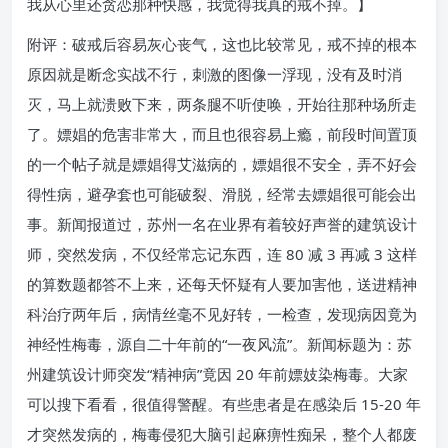
我从心里还贪恋那种快感，我觉得我真的戒不掉。】
附评：破戒后容易灰心丧气，这也比较常见，戒不掉的根本
原因就是断念实战不行，刺激的图像一浮现，没有及时消
灭，马上就溃败下来，两条腿不听使唤，开始往那种场所走
了。嫖娼的危害非常大，而且也很容易上瘾，前段时间置顶
的一个帖子就是嫖娼得艾滋病的，嫖娼很不安全，弄不好会
得性病，避孕套也可能破裂、滑脱，经常去嫖娼很可能会出
事。新闻报道过，苏州一名在业界有着较好声誉的建筑设计
师，突然发病，不仅经常忘记东西，连 80 减 3 再减 3 这样
的算数题都答不上来，还每天怀疑有人要加害他，送进精神
科治疗两年后，病情丝毫不见好转，一检查，发现病因竟为
神经性梅毒，源自二十年前的“一夜风流”。新闻标题为：苏
州建筑设计师突发“精神病”竟因 20 年前嫖妓染梅毒。大家
可以搜下看看，很值得警醒。有些患者是在感染后 15-20 年
才突然发病的，梅毒侵犯大脑引起麻痹性痴呆，整个人都废