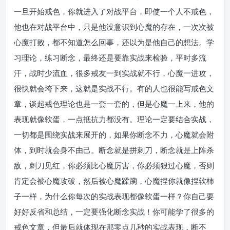
一旦开始戒色，你就进入了对战平台，即使一个人不戒色，
他也在对战平台中，只是他没意识到心魔的存在，一次次被
心魔打败，都不知道怎么回事，还以为是他自己的想法。学
习理论，练习断念，最终还是要靠实战来检验，平时多流
汗，战时少流血，很多戒友一到实战就不行，心魔一进攻，
很快就会垮下来，这就是实战不行。有的人也很能写戒色文
章，谈起戒色理论也是一套一套的，但是心魔一上来，他的
表现就像软蛋，一点抵抗力都没有。理论一定要结合实战，
一切都是围绕实战来展开的，如果你断念不力，心魔就会附
体，到时就会身不由己。断念就是拼刺刀，断念就是上阵杀
敌，刺刀见红，你必须比心魔厉害，你必须狠过心魔，否则
肯定会被心魔攻破，然后被心魔蹂躏，心魔捏你就像捏软柿
子一样，为什么你每次的实战表现都像软蛋一样？你自己要
好好反省和总结，一定要强化断念实战！你可能学了很多的
戒色文章，但最后就体现在那零点几秒的实战表现，断不