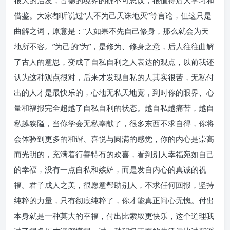
很大的启发，古德的境界的确不可思议，很值得后人学习和
借鉴。大家都听说过“人不为己天诛地灭”等言论，但这只是
曲解之词，原意是：“人如果不先自己修身，那么就会为天
地所不容。”为己的“为”，是修为、修身之意，后人往往曲解
了古人的意思，变成了自私自利之人表达的观点，以前我还
认为这种观点很对，后来才发现自私的人其实很苦，无私付
出的人才是最快乐的，心地无私天地宽，到时你的眼界、心
量和福报完全超越了自私自利的状态。越自私越痛苦，越自
私越狭隘，当你学会无私奉献了，很多东西不求自得，你将
会体验到更多的和谐、喜悦与圆满的感觉，你的内心是崇高
而光明的，充满着行善特有的欢喜，看到别人幸福宛如自己
的幸福，没有一点自私和嫉妒，而是发自内心的真诚的祝
福。君子成人之美，很愿意帮助别人，不求任何回报，坚持
纯粹的力量，只有彻底纯粹了，你才能真正问心无愧。付出
本身就是一种莫大的幸福，付出比索取更快乐，这个道理我