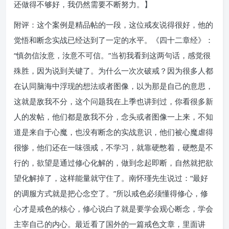
还做得不够好，我仍然需要不断努力。】
附评：这个案例是精品帖的一段，这位戒友说得很好，他的
觉悟和断念实战已经达到了一定的水平。《四十二章经》：
“慎勿信汝意，汝意不可信。”当初我看到这两句话，感觉很
殊胜，因为说到关键了。为什么一次次破戒？因为很多人都
在认同脑海中浮现的想法或者图像，以为那是自己的意思，
这就是敌我不分，这个问题我在上季也讲到过，你看很多新
人的发帖，他们都是敌我不分，念头或者图像一上来，不知
道是来自于心魔，也没有断念的实战意识，他们被心魔虐得
很惨，他们还在一味强戒，不学习，就靠硬憋着，硬憋是不
行的，欲望是通过修心化解的，做到念起即断，自然就把欲
望化解掉了，这样能量就守住了。南怀瑾先生说过：“最好
的调服方式就是把心念空了。”所以戒色必须懂得修心，修
心才是戒色的核心，修心说白了就是要学会观心断念，学会
主宰自己的内心。最近看了国外的一篇戒色文章，里面讲