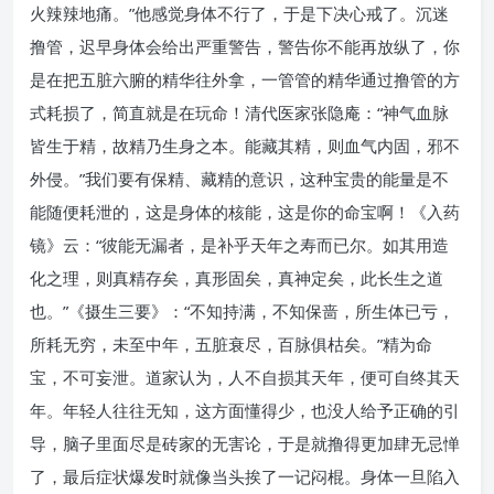
火辣辣地痛。”他感觉身体不行了，于是下决心戒了。沉迷
撸管，迟早身体会给出严重警告，警告你不能再放纵了，你
是在把五脏六腑的精华往外拿，一管管的精华通过撸管的方
式耗损了，简直就是在玩命！清代医家张隐庵：“神气血脉
皆生于精，故精乃生身之本。能藏其精，则血气内固，邪不
外侵。”我们要有保精、藏精的意识，这种宝贵的能量是不
能随便耗泄的，这是身体的核能，这是你的命宝啊！《入药
镜》云：“彼能无漏者，是补乎天年之寿而已尔。如其用造
化之理，则真精存矣，真形固矣，真神定矣，此长生之道
也。”《摄生三要》：“不知持满，不知保啬，所生体已亏，
所耗无穷，未至中年，五脏衰尽，百脉俱枯矣。”精为命
宝，不可妄泄。道家认为，人不自损其天年，便可自终其天
年。年轻人往往无知，这方面懂得少，也没人给予正确的引
导，脑子里面尽是砖家的无害论，于是就撸得更加肆无忌惮
了，最后症状爆发时就像当头挨了一记闷棍。身体一旦陷入