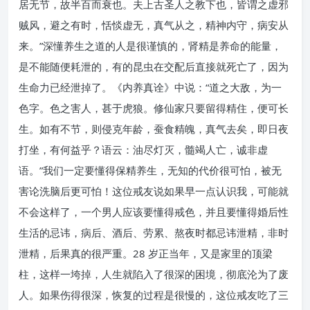
居无节，故半百而衰也。夫上古圣人之教下也，皆谓之虚邪
贼风，避之有时，恬惔虚无，真气从之，精神内守，病安从
来。”深懂养生之道的人是很谨慎的，肾精是养命的能量，
是不能随便耗泄的，有的昆虫在交配后直接就死亡了，因为
生命力已经泄掉了。《内养真诠》中说：“道之大敌，为一
色字。色之害人，甚于虎狼。修仙家只要留得精住，便可长
生。如有不节，则侵克年龄，蚕食精魄，真气去矣，即日夜
打坐，有何益乎？语云：油尽灯灭，髓竭人亡，诚非虚
语。”我们一定要懂得保精养生，无知的代价很可怕，被无
害论洗脑后更可怕！这位戒友说如果早一点认识我，可能就
不会这样了，一个男人应该要懂得戒色，并且要懂得婚后性
生活的忌讳，病后、酒后、劳累、熬夜时都忌讳泄精，非时
泄精，后果真的很严重。28 岁正当年，又是家里的顶梁
柱，这样一垮掉，人生就陷入了很深的困境，彻底沦为了废
人。如果伤得很深，恢复的过程是很慢的，这位戒友吃了三