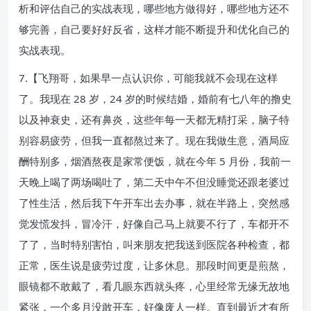
析和评估自己的实战表现，哪些地方做得好，哪些地方还不
够完善，自己要好好反省，这样才能不断提升和优化自己的
实战表现。
7.【飞翔哥，如果早一点认识你，可能我就不会现在这样
了。我现在 28 岁，24 岁的时候结婚，婚前有七八年的撸史
以及神衰史，还有鼻炎，这些年每一天都无精打采，脑子特
别容易疲劳，但我一直都熬过来了。现在我做生意，酒局应
酬特别多，烟酒熬夜是家常便饭，就在今年 5 月份，我前一
天晚上喝了两场喝吐了，第二天中午不但没睡觉还跟老婆过
了性生活，然后我下午开车出去办事，就在半路上，突然感
觉发慌发抖，冒冷汗，好像自己马上就要不行了，车都开不
了了，当时特别害怕，叫来朋友把我送到医院各种检查，都
正常，医生说是疲劳过度，让多休息。那段时间更是煎熬，
眼镜都不敢戴了，看几眼东西就头疼，心里经常无缘无故地
紧张，一个多月没敢开车，好像废人一样。直到最近才有所