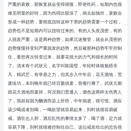
严重的衰败，那恢复就会变得很慢，即使吃药，短期内也很
难见明显的好转，因为伤得比较深了，病去如抽丝，衰败会
形成一种趋势，要彻底扭转这种下滑的趋势需要一个过程，
趋势也不是短期内可以扭转过来的。有的人头发茂密，有的
人脱发严重，这是两种趋势，如果沉迷撸管，就会从茂密的
趋势慢慢转变到严重脱发的趋势，然后被那种趋势牢牢控制
住，要想再次转变过来，就要花很大的力气和很长的时间
了。清末有个武状元，名字叫陈国璧，年轻时体格魁梧非
凡，精武艺，有举鼎之力，但其步入中年后，花天酒地，荒
废练功，未到晚年就已经百骸俱废，骨瘦行瘠了。武状元都
因花天酒地而废掉，何况我们普通人，酒色这两样太伤男人
了，我叔叔因为酗酒而染上肝癌，中年病逝，很可惜。酒应
该少喝或者别喝，一喝欲望就容易起来，到时就很容易破
戒。酒壮怂人胆，酒后乱性的事情太多了，喝了酒，定力就
容易下降，到时就很难控制住自己。这位戒友给出的忠告很