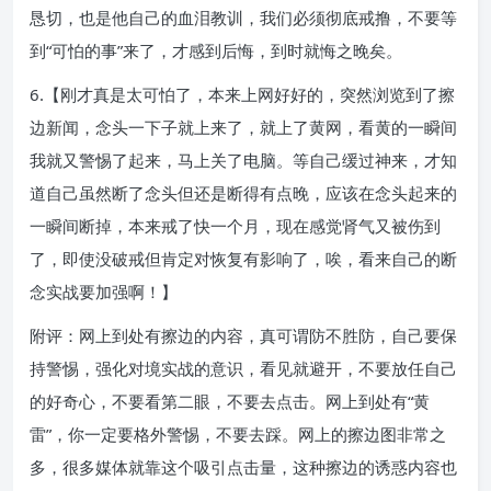
恳切，也是他自己的血泪教训，我们必须彻底戒撸，不要等
到“可怕的事”来了，才感到后悔，到时就悔之晚矣。
6.【刚才真是太可怕了，本来上网好好的，突然浏览到了擦
边新闻，念头一下子就上来了，就上了黄网，看黄的一瞬间
我就又警惕了起来，马上关了电脑。等自己缓过神来，才知
道自己虽然断了念头但还是断得有点晚，应该在念头起来的
一瞬间断掉，本来戒了快一个月，现在感觉肾气又被伤到
了，即使没破戒但肯定对恢复有影响了，唉，看来自己的断
念实战要加强啊！】
附评：网上到处有擦边的内容，真可谓防不胜防，自己要保
持警惕，强化对境实战的意识，看见就避开，不要放任自己
的好奇心，不要看第二眼，不要去点击。网上到处有“黄
雷”，你一定要格外警惕，不要去踩。网上的擦边图非常之
多，很多媒体就靠这个吸引点击量，这种擦边的诱惑内容也