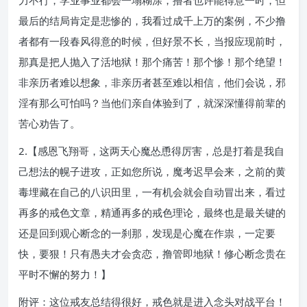
力不行，学业事业都会一塌糊涂，撸者也许能得意一时，但
最后的结局肯定是悲惨的，我看过成千上万的案例，不少撸
者都有一段春风得意的时候，但好景不长，当报应现前时，
那真是把人抛入了活地狱！那个痛苦！那个惨！那个绝望！
非亲历者难以想象，非亲历者甚至难以相信，他们会说，邪
淫有那么可怕吗？当他们亲自体验到了，就深深懂得前辈的
苦心劝告了。
2.【感恩飞翔哥，这两天心魔怂恿得厉害，总是打着是我自
己想法的幌子进攻，正如您所说，魔考迟早会来，之前的黄
毒埋藏在自己的八识田里，一有机会就会自动冒出来，看过
再多的戒色文章，精通再多的戒色理论，最终也是最关键的
还是回到观心断念的一刹那，发现是心魔在作祟，一定要
快，要狠！只有愚夫才会贪恋，撸管即地狱！修心断念贵在
平时不懈的努力！】
附评：这位戒友总结得很好，戒色就是进入念头对战平台！