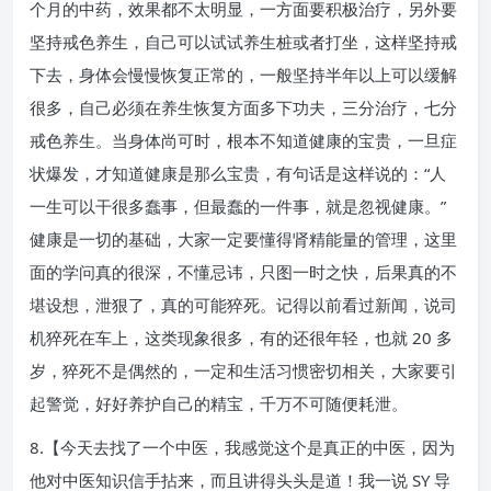
个月的中药，效果都不太明显，一方面要积极治疗，另外要
坚持戒色养生，自己可以试试养生桩或者打坐，这样坚持戒
下去，身体会慢慢恢复正常的，一般坚持半年以上可以缓解
很多，自己必须在养生恢复方面多下功夫，三分治疗，七分
戒色养生。当身体尚可时，根本不知道健康的宝贵，一旦症
状爆发，才知道健康是那么宝贵，有句话是这样说的：“人
一生可以干很多蠢事，但最蠢的一件事，就是忽视健康。”
健康是一切的基础，大家一定要懂得肾精能量的管理，这里
面的学问真的很深，不懂忌讳，只图一时之快，后果真的不
堪设想，泄狠了，真的可能猝死。记得以前看过新闻，说司
机猝死在车上，这类现象很多，有的还很年轻，也就 20 多
岁，猝死不是偶然的，一定和生活习惯密切相关，大家要引
起警觉，好好养护自己的精宝，千万不可随便耗泄。
8.【今天去找了一个中医，我感觉这个是真正的中医，因为
他对中医知识信手拈来，而且讲得头头是道！我一说 SY 导