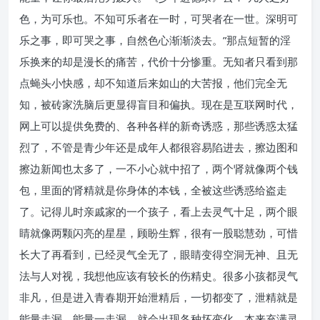
色，为可乐也。不知可乐者在一时，可哭者在一世。深明可
乐之事，即可哭之事，自然色心渐渐淡去。”那点短暂的淫
乐换来的却是漫长的痛苦，代价十分惨重。无知者只看到那
点蝇头小快感，却不知道后来如山的大苦报，他们完全无
知，被砖家洗脑后更显得盲目和偏执。现在是互联网时代，
网上可以提供免费的、各种各样的新奇诱惑，那些诱惑太猛
烈了，不管是青少年还是成年人都很容易陷进去，擦边图和
擦边新闻也太多了，一不小心就中招了，两个肾就像两个钱
包，里面的肾精就是你身体的本钱，全被这些诱惑给盗走
了。记得儿时亲戚家的一个孩子，看上去灵气十足，两个眼
睛就像两颗闪亮的星星，顾盼生辉，很有一股聪慧劲，可惜
长大了再看到，已经灵气全无了，眼睛变得空洞无神、且无
法与人对视，我想他应该有较长的伤精史。很多小孩都灵气
非凡，但是进入青春期开始泄精后，一切都变了，泄精就是
能量走漏，能量一走漏，就会出现各种坏变化。本来充满灵