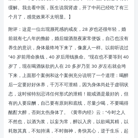
缓解。我去看中医，医生说我肾虚，开了中药已经吃了有三
个月了，感觉效果不太明显。】
附评：这是一位出现濒死感的戒友，28 岁也还很年轻，婚
前就有七八年的撸龄，婚后烟酒熬夜家常便饭，自己也没有
养生的意识，身体最终垮下来了，像废人一样。以前听说过
“40 岁前用命换钱，40 岁后用钱换命。”现在也不要等到 40
岁了，现在喝酒纵欲的人在 20 多岁乃至 30 岁左右就会垮
下来，上面那个案例和这个案例充分说明了一个道理：喝醉
后一定要好好休养，千万不可泄精，因为身体尚处于虚弱状
态，这时候特别忌讳任何形式的泄精！能戒酒是最好的，但
有的人要应酬，自己要有原则和底线，尽量少喝，不要喝得
酩酊大醉，否则太伤身体了。《黄帝内经》云：“今时之人
不然也，以酒为浆，以妄为常，醉以入房，以欲竭其精，以
耗散其真，不知持满，不时御神，务快其心，逆于生乐，起