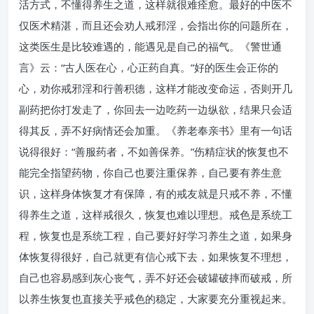
活方式，不懂得养生之道，这样就很难痊愈。最好的中医不
仅医术精湛，而且还会劝人戒邪淫，会指出你的问题所在，
这类医生是比较难遇的，能遇见是自己的福气。《警世通
言》云：“古人医在心，心正药自真。”好的医生会正你的
心，劝你戒邪淫和行善积德，这样才能改变命运，否则开几
副药把你打发走了，你回去一边吃药一边纵欲，结果只会适
得其反，弄不好病情还会加重。《养老奉亲书》里有一句话
说得很好：“善服药者，不如善保养。”伤精症状的恢复也不
能完全指望药物，你自己也要注重保养，自己要有养生意
识，这样身体恢复才有保障，有的戒友就是只戒不养，不懂
得养生之道，这样戒很久，恢复也难以理想。戒色是系统工
程，恢复也是系统工程，自己要好好学习养生之道，如果身
体恢复得很好，自己就更有信心戒下去，如果恢复不理想，
自己也容易感到灰心丧气，弄不好还会破罐破摔而破戒，所
以养生恢复也直接关乎戒色的稳定，大家要充分重视起来。