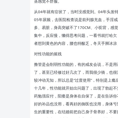
茎感觉不舒服。
从04年就有症状了，当时没感觉到。04年头
05年尿频，去医院检查说是前列腺充血，手淫
多、易脏，身高突破不了170CM、小驼背，
集中，反应慢，懒得思考问题，一看书就打哈欠
者想到黄色的内容，腰也特酸乏，冬天手脚冰凉
对性功能的摧残
撸管是会削弱性功能的，有的戒友会说，不是用
了，甚至已经修过好几次了，而我很少骑，也很
较冲动无知，所以总是“过度使用”，特别是上
十几年，性功能就开始出问题了，出现了勃起不
药勉强应付，阳痿是身体在自保了，是在告诉你
好的补品也没用，看再好的御医也没用，身体亏
生的重要性，在结婚前把自己身子骨养好，不要