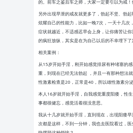
的。前车之鉴后车之师，大家一定要引以为戒！
另外出现早泄的戒友就更多了，勃起不坚、勃起
炫耀自己的性能力，比如一晚7次，一天十几次
症状就越近，不适感迟早会上身，让你痛苦让你
的疯狂放纵，其实是在为自己以后的不幸埋下了
相关案例：
从15岁开始手淫，刚开始感觉排尿有种堵塞的
重，到现在已经无法勃起 ，并且一有那种想法
性激素检查是20，正常是40，所以雄性激素分
本人16岁就开始手淫，自我感觉重度阳痿，性
事都很健忘，感觉活着很没意思。
我从十几岁就开始手淫，直到现在，出现阳痿早
次都是这样，不到一分钟，我也去医院看过，医
快摆脱这种烦恼？