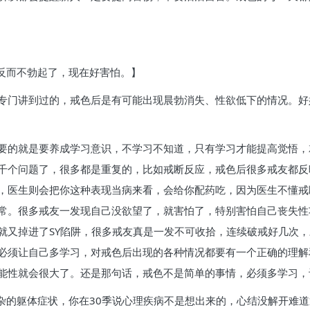
了反而不勃起了，现在好害怕。】
专门讲到过的，戒色后是有可能出现晨勃消失、性欲低下的情况。好
要的就是要养成学习意识，不学习不知道，只有学习才能提高觉悟，
千个问题了，很多都是重复的，比如戒断反应，戒色后很多戒友都反
，医生则会把你这种表现当病来看，会给你配药吃，因为医生不懂戒
常。很多戒友一发现自己没欲望了，就害怕了，特别害怕自己丧失性
就又掉进了SY陷阱，很多戒友真是一发不可收拾，连续破戒好几次
必须让自己多学习，对戒色后出现的各种情况都要有一个正确的理解
能性就会很大了。还是那句话，戒色不是简单的事情，必须多学习，
复杂的躯体症状，你在30季说心理疾病不是想出来的，心结没解开难