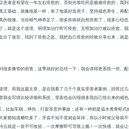
症患者是有望在一年左右痊愈的。否则光靠吃药是极难痊愈的，我到
真正基础，就像地基一样，有了地基好造房子。坚持戒色养生，再配
真的很难。当你精气神养足了，很多疾病就自然痊愈了，很多心结也
了，就是这个道理。明理加治疗即可痊愈。无明加治疗难以痊愈。我
走出了迷宫，找到了痊愈之匙。我把自己痊愈的经验分享出来，就是
到很多撸管的危害，这季就好好总结一下，我会讲得更系统一些。配
道理。而我这篇文章，是在我看了几千个真实受害者案例，回答过几
章我会写得比较详细和系统，里面也会闪现很多我自己悟出来的戒色
害，比如车祸，摔伤，打架等意外事故；还有一种则是温水煮青蛙式
大家都知道糖吃多了，牙齿不知不觉就会坏掉，所以小时候父母就不
特点就是一发不可收拾，一次摩擦即可导致上瘾！一次快感，就会让