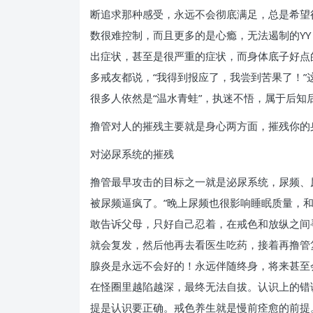
断追求那种感受，永远不会彻底满足，总是希望
数很难控制，而且更多的是心瘾，无法遏制的YY
出症状，甚至是很严重的症状，而身体底子好点
多戒友都说，“我得到报应了，我尝到苦果了！
很多人依然是“温水青蛙”，执迷不悟，属于后
撸管对人的摧残主要就是身心两方面，摧残你的
对泌尿系统的摧残
撸管最早攻击的目标之一就是泌尿系统，尿频、
被尿频逼疯了。”晚上尿频也很影响睡眠质量，
敢告诉父母，只好自己忍着，在戒色和放纵之间
就会复发，然后他再去看医生吃药，接着再撸管
腺炎是永远不会好的！永远伴随终身，将来甚至
在怪圈里越陷越深，最终无法自拔。认识上的错
提是认识要正确。戒色养生就是慢前痊愈的前提