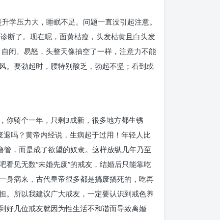
是升学压力大，睡眠不足。问题一直没引起注意。
去诊断了。现在呢，面黄枯瘦，头发枯黄且白头发
、自闭、易怒，头整天像抽空了一样，注意力不能
风。要勃起时，腰特别酸乏，勃起不坚；看到或
，你骑个一年，只剩3成新，很多地方都生锈
废退吗？黄帝内经说，生病起于过用！年轻人比
撸管，而是成了欲望的奴隶。这样放纵几年乃至
看见无数“未婚先废”的戒友，结婚后只能靠吃
一身病来，古代皇帝很多都是搞废搞死的，吃再
担。所以我建议广大戒友，一定要认识到戒色养
到好几位戒友就因为性生活不和谐而导致离婚