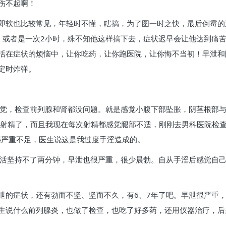
伤不起啊！
即软也比较常见，年轻时不懂，瞎搞，为了图一时之快，最后倒霉的
，或者是一次2小时，殊不知他这样搞下去，症状迟早会让他达到痛
活在症状的烦恼中，让你吃药，让你跑医院，让你悔不当初！早泄和
定时炸弹。
感觉，检查前列腺和肾都没问题。就是感觉小腹下部坠胀，阴茎根部
就射精了，而且我现在每次射精都感觉腿部不适，刚刚去男科医院检
泌严重不足，医生说这是我过度手淫造成的。
生活坚持不了两分钟，早泄也很严重，很少晨勃。自从手淫后感觉自
泄的症状，还有勃而不坚、坚而不久，有6、7年了吧。早泄很严重
生说什么前列腺炎，也做了检查，也吃了好多药，还用仪器治疗，后