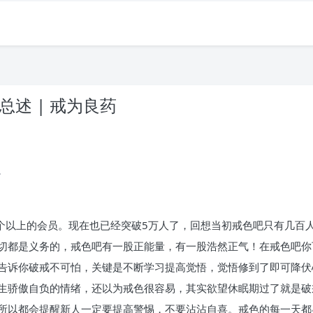
总述 | 戒为良药
。
0个以上的会员。现在也已经突破5万人了，回想当初戒色吧只有几百
切都是义务的，戒色吧有一股正能量，有一股浩然正气！在戒色吧你
告诉你破戒不可怕，关键是不断学习提高觉悟，觉悟修到了即可降伏
生骄傲自负的情绪，还以为戒色很容易，其实欲望休眠期过了就是破戒
所以都会提醒新人一定要提高警惕，不要沾沾自喜。戒色的每一天都