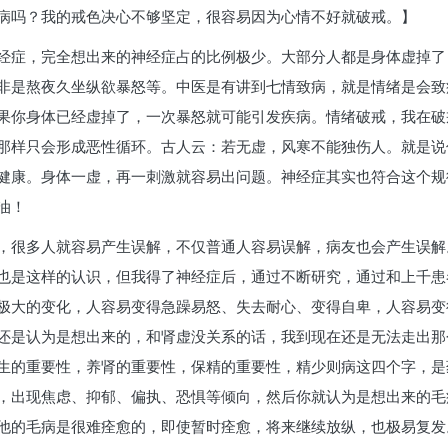
病吗？我的戒色决心不够坚定，很容易因为心情不好就破戒。】
经症，完全想出来的神经症占的比例极少。大部分人都是身体虚掉了
非是熬夜久坐纵欲暴怒等。中医是有讲到七情致病，就是情绪是会致
果你身体已经虚掉了，一次暴怒就可能引发疾病。情绪破戒，我在破
那样只会形成恶性循环。古人云：若无虚，风寒不能独伤人。就是说
健康。身体一虚，再一刺激就容易出问题。神经症其实也符合这个规
油！
，很多人就容易产生误解，不仅普通人容易误解，病友也会产生误解
也是这样的认识，但我得了神经症后，通过不断研究，通过和上千患
极大的变化，人容易变得急躁易怒、失去耐心、变得自卑，人容易变
还是认为是想出来的，和肾虚没关系的话，我到现在还是无法走出那
生的重要性，养肾的重要性，保精的重要性，精少则病这四个字，是
，出现焦虑、抑郁、偏执、恐惧等倾向，然后你就认为是想出来的毛
他的毛病是很难痊愈的，即使暂时痊愈，将来继续放纵，也极易复发