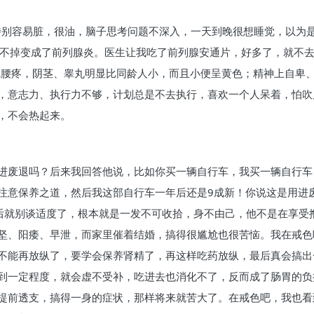
发特别容易脏，很油，脑子思考问题不深入，一天到晚很想睡觉，以为
戒不掉变成了前列腺炎。医生让我吃了前列腺安通片，好多了，就不
感觉腰疼，阴茎、睾丸明显比同龄人小，而且小便呈黄色；精神上自卑
，意志力、执行力不够，计划总是不去执行，喜欢一个人呆着，怕吹
，不会热起来。
进废退吗？后来我回答他说，比如你买一辆自行车，我买一辆自行车
注意保养之道，然后我这部自行车一年后还是9成新！你说这是用进
瘾后就别谈适度了，根本就是一发不可收拾，身不由己，他不是在享受
坚、阳痿、早泄，而家里催着结婚，搞得很尴尬也很苦恼。我在戒色吧
不能再放纵了，要学会保养肾精了，再这样吃药放纵，最后真会搞出
到一定程度，就会虚不受补，吃进去也消化不了，反而成了肠胃的负
提前透支，搞得一身的症状，那样将来就苦大了。在戒色吧，我也看