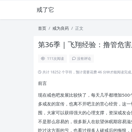
戒了它
首页
戒为良药
正文
第36季 | 飞翔经验：撸管危害
111
次阅读
没有评论
共计 18252 个字符，预计需要花费 46 分钟才能阅读完成
前言
现在戒色吧发展比较快了，每天几乎都增加50
多戒友的宣传，也离不开吧主的苦心经营，这一
围，大家可以获得强大的心理支撑，资深戒友会
不是那么容易的，很多新人在欲望休眠期容易滋
吃过这方面的亏，也看过很多人破戒后的悔恨，