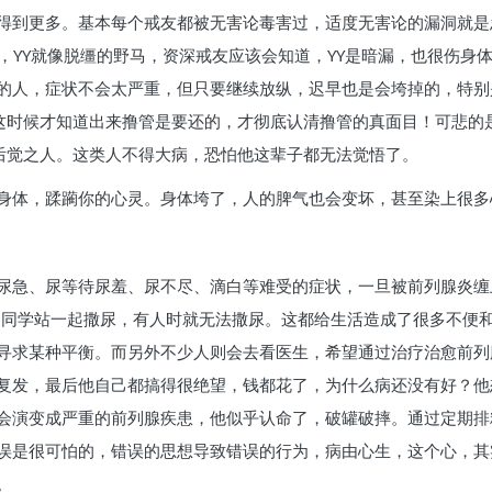
得到更多。基本每个戒友都被无害论毒害过，适度无害论的漏洞就是
，YY就像脱缰的野马，资深戒友应该会知道，YY是暗漏，也很伤身
的人，症状不会太严重，但只要继续放纵，迟早也是会垮掉的，特别
”这时候才知道出来撸管是要还的，才彻底认清撸管的真面目！可悲的
知后觉之人。这类人不得大病，恐怕他这辈子都无法觉悟了。
身体，蹂躏你的心灵。身体垮了，人的脾气也会变坏，甚至染上很多
尿急、尿等待尿羞、尿不尽、滴白等难受的症状，一旦被前列腺炎缠
和同学站一起撒尿，有人时就无法撒尿。这都给生活造成了很多不便
寻求某种平衡。而另外不少人则会去看医生，希望通过治疗治愈前列
复发，最后他自己都搞得很绝望，钱都花了，为什么病还没有好？他
会演变成严重的前列腺疾患，他似乎认命了，破罐破摔。通过定期排
误是很可怕的，错误的思想导致错误的行为，病由心生，这个心，其
。