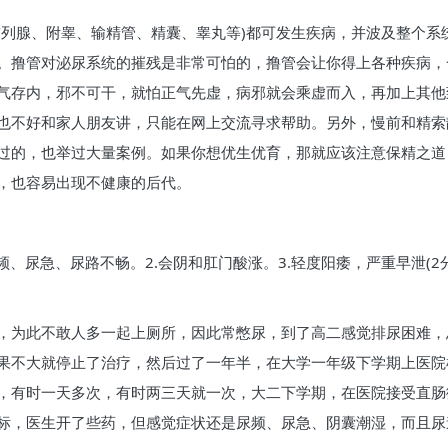
前列腺、附睾、输精管、精囊、睾丸等)都可发生疾病，并波及整个系
。撸管对泌尿系统的摧残是非常可怕的，撸管会让你得上各种疾病，
气存内，邪不可干，就怕正气先虚，病邪就会乘虚而入，再加上其他
也不好和家人朋友讲，只能在网上交流寻求帮助。另外，慢前和精索
过的，也举过大量案例。如果你想优生优育，那就应该注意保精之道
，也容易出现不健康的后代。
频、尿急、尿路不畅。2.会阴和肛门酸涨。3.轻度阳痿，严重早泄(
，为此不敢人多一起上厕所，因此常憋尿，到了高二感觉排尿困难，
果不大就停止了治疗，然后过了一年半，在大学一年级下学期上医院
，有时一天多次，有时两三天就一次，大二下学期，在医院接受直肠
标，医生开了些药，但感觉症状还是尿频、尿急、阴囊潮湿，而且尿