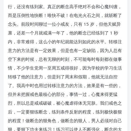
行，还没有练到家。真正的断念高手绝对不会和心魔纠缠，
而是压倒性地快断！唯快不破！在电光火石之间，就斩断了
念头。前段时间聊过一位小戒友，只有 15 岁，但他天赋异
禀，还差一个月就戒满一年了，他的断念已经练到了 1 秒
内，非常难得，这么小的年纪就能达到如此的水平。转移注
意力的方法是有一定效果，但是也有一定缺陷，因为人总有
空下来的时候，总有无聊的时刻，不可能每时每刻都在做事
情，不少学生党周一至周五戒得很好，因为学校的学习生活
转移了他的注意力，但是到了周末和假期，他就无法自控
了。我高中时也用过转移注意力的方法，效果是有一些的，
但并未把握戒色最核心的部分，事情一过，心魔来得更猛
烈，所以总是戒戒破破，被心魔虐得体无完肤。我们戒色之
后，一定要狠练断念，练到条件反射的程度，练到极快极狠
的程度！做断念的狠角色，做断念的狠人，男人必须对自己
狠，要狠下功夫来练习！练习可以使人不断强化，断念的大