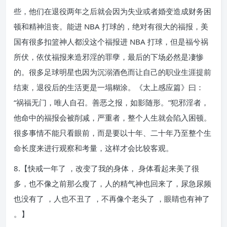
些，他们在退役两年之后就会因为失业或者婚变造成财务困
顿和精神沮丧。能进 NBA 打球的，绝对有很大的福报，美
国有很多扣篮神人都没这个福报进 NBA 打球，但是福兮祸
所伏，依仗福报来造邪淫的罪孽，最后的下场必然是凄惨
的。很多足球明星也因为沉溺酒色而让自己的职业生涯提前
结束，退役后的生活更是一塌糊涂。《太上感应篇》曰：
“祸福无门，唯人自召。善恶之报，如影随形。”犯邪淫者，
他命中的福报会被削减，严重者，整个人生就会陷入困顿。
很多事情不能只看眼前，而是要以十年、二十年乃至整个生
命长度来进行观察和考量，这样才会比较客观。
8.【快戒一年了 ，改变了我的身体， 身体看起来美了很
多，也不像之前那么瘦了，人的精气神也回来了，尿急尿频
也没有了 ，人也不丑了 ，不再像个老头了 ，眼睛也有神了
。】