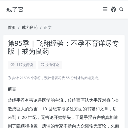
戒了它
首页
戒为良药
正文
第95季 | 飞翔经验：不孕不育详尽专
版 | 戒为良药
117
次阅读
没有评论
共计 21606 个字符，预计需要花费 55 分钟才能阅读完成。
前言
曾经手淫有害论是医学的主流，传统西医认为手淫对身心会
造成巨大的危害，19 世纪有很多这方面的书籍和文章，后
来到了 20 世纪，无害论开始抬头，于是手淫有害的真相遭
到了隐瞒和掩盖，所谓的专家不断向大众灌输无害论，久而