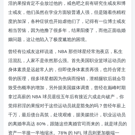
淫的果报肯定不会放过他的，戒色吧之前有研究生戒友和博
士戒友，他们虽然在学业方面较普通人强，但是随着伤精程
度的加深，各种症状也开始虐他们了，记得有一位博士戒友
相当苦恼，因为他撸了很多年，结果阳痿了，而他正面临婚
姻问题，这让他陷入了极度尴尬的困境。
曾经有位戒友这样说道，NBA 那些球星经常泡夜店，私生
活混乱，人家不是依然那么强。首先美国职业篮球运动员的
身体素质是远超常人的，但即使身体素质再强，也符合肾主
骨的医理，很多球星都因为伤病而报销，泄精腿软后就会导
致受伤概率的增加，另外据美国媒体调查，曾经在巅峰时期
拿过高薪的 NBA 球员退役五年后有接近六成走向破产，你
觉得邪淫的果报对于这些运动员就是豁免的吗？曾经年薪上
千万，最后债台高筑，处境艰难，据美媒统计，职业运动员
的离婚率高达 80%，跟随这些离婚官司而来的，就是球员的
资产一半接一半地缩水。78% 的 NFL 球员则更加极端一