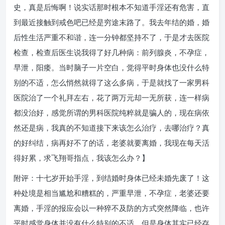
史，真是后悔啊！说实话那时根本不知道手淫还有危害，直
到最近接触到戒色吧已经是穷途末路了。我去年结的婚，婚
后性生活严重不和谐，连一分钟都坚持不了，于是才去医院
检查，检查后医生说我得了好几种病：前列腺炎，不孕症，
早泄，阳痿。当时脑子一片空白，觉得平时身体也没什么特
别的不适，怎么悄然就得了这么多病，于是就找了一家男科
医院治了一个礼拜左右，花了两万元却一无所获，连一样病
都没治好，感觉所谓的男科医院纯粹就是骗人的，现在病依
然还是病，我真的不知道接下来该怎么治疗，去哪治疗？真
的好纠结，病再好不了的话，老婆就要离婚，我现在每天活
得好累，求飞翔哥指点，我该怎么办？】
附评：十七岁开始手淫，到结婚时身体已经未婚先废了！这
种处境是相当尴尬和糟糕的，严重早泄，不孕症，老婆还要
离婚，手淫的报应会以一种猝不及防的方式突然降临，也许
平时感觉身体并没有什么特别的不适，但是身体其实已经存