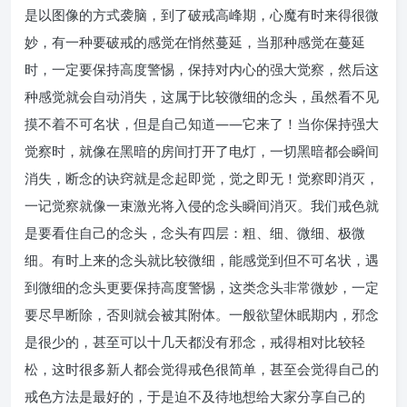
是以图像的方式袭脑，到了破戒高峰期，心魔有时来得很微
妙，有一种要破戒的感觉在悄然蔓延，当那种感觉在蔓延
时，一定要保持高度警惕，保持对内心的强大觉察，然后这
种感觉就会自动消失，这属于比较微细的念头，虽然看不见
摸不着不可名状，但是自己知道——它来了！当你保持强大
觉察时，就像在黑暗的房间打开了电灯，一切黑暗都会瞬间
消失，断念的诀窍就是念起即觉，觉之即无！觉察即消灭，
一记觉察就像一束激光将入侵的念头瞬间消灭。我们戒色就
是要看住自己的念头，念头有四层：粗、细、微细、极微
细。有时上来的念头就比较微细，能感觉到但不可名状，遇
到微细的念头更要保持高度警惕，这类念头非常微妙，一定
要尽早断除，否则就会被其附体。一般欲望休眠期内，邪念
是很少的，甚至可以十几天都没有邪念，戒得相对比较轻
松，这时很多新人都会觉得戒色很简单，甚至会觉得自己的
戒色方法是最好的，于是迫不及待地想给大家分享自己的