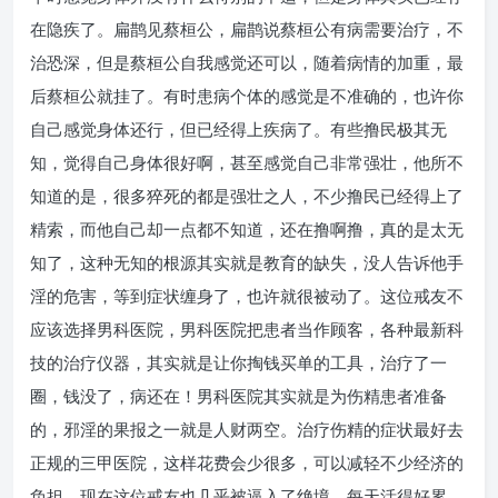
在隐疾了。扁鹊见蔡桓公，扁鹊说蔡桓公有病需要治疗，不
治恐深，但是蔡桓公自我感觉还可以，随着病情的加重，最
后蔡桓公就挂了。有时患病个体的感觉是不准确的，也许你
自己感觉身体还行，但已经得上疾病了。有些撸民极其无
知，觉得自己身体很好啊，甚至感觉自己非常强壮，他所不
知道的是，很多猝死的都是强壮之人，不少撸民已经得上了
精索，而他自己却一点都不知道，还在撸啊撸，真的是太无
知了，这种无知的根源其实就是教育的缺失，没人告诉他手
淫的危害，等到症状缠身了，也许就很被动了。这位戒友不
应该选择男科医院，男科医院把患者当作顾客，各种最新科
技的治疗仪器，其实就是让你掏钱买单的工具，治疗了一
圈，钱没了，病还在！男科医院其实就是为伤精患者准备
的，邪淫的果报之一就是人财两空。治疗伤精的症状最好去
正规的三甲医院，这样花费会少很多，可以减轻不少经济的
负担。现在这位戒友也几乎被逼入了绝境，每天活得好累，