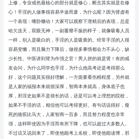
上修，专业戒色最核心的部分就是修心，断念其实就是在修
心！手淫的人做事很容易半途而废，为什么呢？因为肾虚有
一个表现：嗜卧懒动！大家可以观察下泄精后的表现，总是
哈欠连天，双眼无神，一副萎靡不振的样子，就像吸毒人员
一样，别人是吸白的，手淫的人是吸黄的。经常手淫的人很
容易变懒，而且脑力下降后，做很多事情都会力不从心，缺
少长性。中医讲到肾为作强之官！男人拼的就是肾！有的戒
友会问，为什么同学也手淫，为什么他高考还是考得那么
好，这个问题其实很好理解，一方面要看伤精程度，另外就
是人家的福报本来就很深厚，智商本来就高，身体底子也
厚，邪淫史如果不是很长的话，还是可以考上理想的院校，
如果不手淫的话，相信他可以考得更好。有句话说得好，瘦
死的骆驼比马大，人家智商一百多，而且努力程度也非常
强，这样即使因为手淫而有所下降，也可以超过大多数人。
不过话又说回来了，即使他能考上名校，即使他能读博，邪