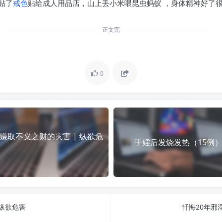
贴了
戒色
贴给成人用品店，山上丢小米喂昆虫蚂蚁 ，身体精神好了
正文完
0
赚取不义之财的灾害 | 纵欲危
手婬后发烧发热（15例
 纵欲危害
忏悔20年邪