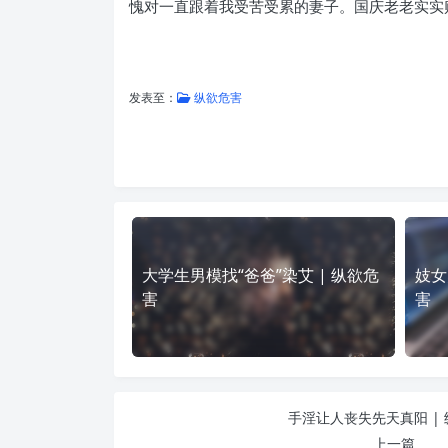
愧对一直跟着我受苦受累的妻子。国庆老老实实
发表至：
纵欲危害
大学生男模找“爸爸”染艾 | 纵欲危
妓女
害
害
手淫让人丧失先天真阳 |
上一篇