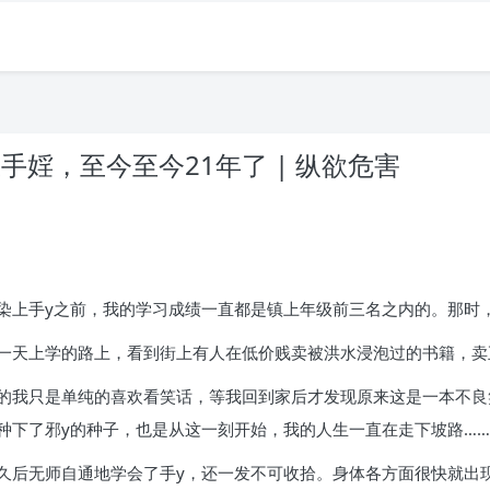
手婬，至今至今21年了 | 纵欲危害
染上手y之前，我的学习成绩一直都是镇上年级前三名之内的。那时
一天上学的路上，看到街上有人在低价贱卖被洪水浸泡过的书籍，卖
的我只是单纯的喜欢看笑话，等我回到家后才发现原来这是一本不良
种下了邪y的种子，也是从这一刻开始，我的人生一直在走下坡路……
久后无师自通地学会了手y，还一发不可收拾。身体各方面很快就出