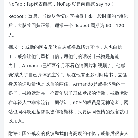
NoFap：fap代表自慰，NoFap 就是向自慰 say no！
Reboot：重启。当你从色情内容抽身出来一段时间的 “净化”
后，大脑将回归正常。通常一个 Reboot 周期为 60—120
天。
摘录1：戒撸的网友反映自从戒撸后精力充沛，人也自信
了，戒撸让他们重拾自信，用他们的话说【戒撸是超能
力】，Armando已经两个月不看色情图片和视频了。他感
觉“成为了自己身体的主宰”。现在他有更多时间读书，去健
身房的运动量也是以前的两倍。Armando是戒撸运动的一
份子，戒撸运动是一个青年男子群体发起的活动，戒撸运动
在年轻人中非常流行，据估计，60%的成员是无神论者，网
站也同样欢迎基督教徒和穆斯林，只要认同色情的危害就可
以加入。
附评：国外戒友的反馈和我们有高度的相似，戒撸后很多人