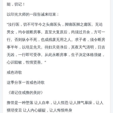
能，切记！
以印光大师的一段告诫来结束：
“汝行医，切不可学今之头痛医头，脚痛医脚之庸医。无论
男女，均令彼断房事。直至大复原后，尚须过月余，方可一
行。否则纵令不死，也成残废无用之人。求子者，须令断房
事半年，以培足先天。待妇天癸净后，其夜天气清明，日吉
无凶，一行即可受孕。从此永断房事，生子决定体格强健，
心识聪敏，性情贤善。”
戒色诗歌
这季分享一首戒色诗歌
《请记住戒撸的美好》
撸管是一种堕落 让人自卑，让人惶恐 让人脾气暴躁，让人
猥琐变丑 让人内心龌龊，让人悔恨终身