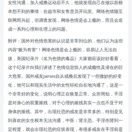
女性沟通，加入戒撸运动后不久，他就发现自己在做以前根
本想不到的事情：在超市和女售货员开玩笑。网络色情随互
联网而兴起，但调查发现，网络色情是会上瘾的，而且会造
成一系列心理和生理上的问题。
附评：国外对色情危害的认识是非常到位的，他们认为这些
内容“极为有害”！网络色情是会上瘾的，容易让人无法自
拔，美国纪录片《名为色情的毒品》大家都应该好好看看，
这个纪录片向我们讲述了色情信息惊人的成瘾性及潜在的巨
大危害。国外戒友James自从戒撸后发现了一些微妙的好变
化，他可以和现实生活中的女性轻松自在地沟通了，这是一
个非常好的变化，说明心理正在恢复正常。众所周知，手淫
是对身心的双重摧残，对于心理的摧残其实一点也不亚于对
身体的摧残。其中，出现社恐的戒友是非常多的，特别是见
到喜欢的女生根本无法沟通，中医：肾主恐。手淫伤肾到一
定程度，就会出现社恐的症状表现，有很多戒友在手淫前是