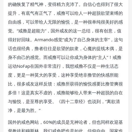
的确恢复了精气神，变得精力充沛了。自信心也得到了很大
提升，有底气有正气了，戒撸可以给人一种超脱欲望束缚的
自由感，可以带给人无限的愉悦，是一种很单纯很美好的感
觉。“戒撸是超能力”，国外戒友的这一总结，很有创意，值
得好好回味。Armando感觉“成为了自己身体的主宰”，这句
话也很经典，撸者往往是欲望的奴隶，心魔的提线木偶，是
身不由己的感觉。而戒撸可以让你成为身体的“主人”！戒撸
运动NoFap在国外非常流行，我想戒撸不仅是一种生活态
度，更是一种莫大的享受，这种享受绝非撸管的快感所能
比，很多戒友这样反馈：戒撸所获得的愉悦感要比撸管爽很
多倍！这是真实不虚的，戒撸能够给人带来一种超脱的自在
与愉悦，是至尊的享受。《四十二章经》也说到，“离欲清
净，是最为胜。”
国外的戒色网站，60%的成员是无神论者，但也同样欢迎基
督教徒和穆斯林。我们戒色吧也是如此，信仰自由，国家也