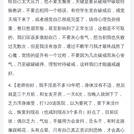
给自己太大压力，也不要太颓丧，关键是要从破戒中吸取经
验教训，不要总犯同一个错误。有些学生党在破戒后，感觉
天塌下来了，或者感觉自己彻底完蛋了，搞得心理负担很
重，整日愁眉苦脸，甚至影响到了正常生活，这都是不可取
的。我们应该多激励自己，不要灰心丧气，想当初我也失败
过无数次，但是我没有放弃，通过不断学习我才最终战胜了
心魔，觉悟的提升有一个过程，不要因为几次破戒而灰心丧
气，乃至破罐破摔。理智对待破戒，这样我们才能越戒越
好。
4.【老师你好，我手淫差不多10年吧，身体没有不适，然后
就是三个月前，和女友开房，一天8次，当晚人就倒下了，
乏力浑身难受，打120送医院，以为要死了，查下来没什
么，恢复到现在（也戒到现在3个多月）好点了，目前症
状：偶尔乏力，气短，手腿用力会发抖，舌头干，有时走路
像踩棉花，头有点晕。只有自己真正意识到恐怖，才会真心