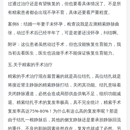
过通过治疗还是有望恢复的，但也要看具体情况了。不是所
有精索患者都会出现不孕不育，具体还要看严重程度。
案例6：结婚一年妻子未怀孕，检查说我是左测精索静脉曲
张，动过手术后已经半年了，可是老婆还没怀孕，纠结啊。
附评：这位患者虽然动过手术，但也没能恢复生育能力，我
当初去看医生，医生也说做手术不能保证恢复生育能力。
五.关于精索的手术治疗
精索的手术治疗现在最普遍的就是高位结扎，高位结扎就是
将接近肾主静脉的精索静脉打结，关闭其功能。结扎意味着
关闭静脉通道，必然会造成局部供血供氧不足，组织功能减
退。精索结扎手术的复发率极高，具不完全统计，精索手术
复发率高达75%-80%！为什么有这么高的复发率呢？那是
由于结扎一根静脉后，其他的侧支静脉还是要承担静脉回流
的重任。不良的影响因素依然存在，复发也就成了必然。另