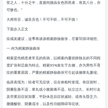
世之人，十分之中，直接间接由女色而死者，有其八分，亦
可惨也。”
大师所言，诚良言也！不可不听，不可不慎！
下面步入正文
应戒友建议，这季再谈谈精索静脉曲张，尽量写得详细些。
一.何为精索静脉曲张
精索是伤精患者常见的疾病，以精索内蔓状静脉丛的不同程
度扩张和迂曲为特点。精索95%发生于左侧，亦为男性不育
症的重要原因，严重的精索静脉曲张可引起该侧睾丸萎缩。
临床表现为：轻者可无症状，仅在体检时发现。有症状时，
阴囊坠胀不适，睾丸或小腹胀痛不适。站立过久、长时行走
及劳累后症状加重，平卧休息后症状减轻。或有头昏乏力、
腰膝酸软、阴囊湿冷，以及性功能障碍等症状。