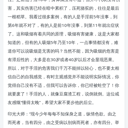
害，其实伤害已经在暗中累积了，压死骆驼的，往往是最后
一根稻草。我看过很多案例，有的人是手淫前5年没事，到
第6年就不对了，有的人是前10年没事，到第11年就出症状
了。这和吸烟有着共同的原理，吸烟有害健康，这是大家都
知道的，但有的人吸烟5年乃至10年，一点事情都没有，难
道你可以说吸烟是无害的吗？当然不能，因为吸烟的危害是
有滞后性的，大多是在30岁或者40岁以后才会显现恶果。
所以，对于手淫的危害我们千万不能掉以轻心，也不要太相
信自己的自我感觉，有时主观感觉并不能说明实际情况，你
觉得自己没有不适，但我可以告诉你，你已经被蛀空了！你
就要废了！手淫的人，就像豆腐渣工程，说倒就倒。这位戒
友感慨“懂得太晚”，希望大家不要步他的后尘。
印光大师：“现今少年每每不知保身之道，纵情色欲。由之
而死者，当有四分，由之受病以别病而死者，亦有四分。举