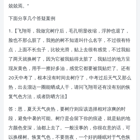
兢兢焉。”
下面分享几个答疑案例
1.【飞翔哥，我做完树疗后，毛孔明显收缩，浮肿也退了，
脸也不那么脏了，我抱的树不知道叫什么名字，不过很有特
点，上面不长虫子，比较光滑，贴上去很有感觉，不过我贴
了两天就换树了，因为它被我贴得太脏了，我贴过的地方呈
现灰黄色，用手一擦好多油，感觉它都要被我贴烂了。还有
20天中考了，根本没有时间去树疗了，中考过后天气又那么
热，出去溜达一圈能晒成人干，请问飞翔哥还有没有别的恢
复气色方法，或者防晒方法】
答：恩，夏天天气炎热，要树疗则应该选择相对凉爽的时
段，避免中暑的可能。树疗是会留下你的痕迹，就是贴的地
方颜色变深，油都上去了。一般没事的，你很在意的话，可
以换棵树。恢复气色，不要熬夜，一个好的睡眠对于气色恢