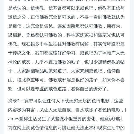
是承认的。信佛教、信基督都可以来戒色吧，佛教有正信与
迷信之分，正信佛教完全是可以的，不要一看到佛教就认为
是迷信，这完全是偏见。连爱因斯坦都认可佛教，康有为、
梁启超、鲁迅都认可佛教的，科学家沈家祯和潘宗光也认可
佛教。现在很多中学生往往对佛教有误解，其实儒释道都属
于传统文化，我们都应该好好学习。戒色吧为了照顾广大无
神论的戒友，几乎不置顶佛教的帖子，也很少加精佛教的帖
子，大家翻翻精品帖就知道了。大家来到戒色吧，信仰自
由、彼此尊重即可。佛教戒邪淫是很好的路子，如果你不喜
欢，也可以走专业的戒色道路，看你自己的缘分了。
摘录2：宽带可以让任何人下载无穷无尽的色情电影，这些
内容极为有害，又让人无法自拔。自从戒除了看色情电影，J
ames觉得生活发生了某些微小但重要的变化。他意识到以
前在网上浏览色情信息的习惯让他无法正常和现实生活中的