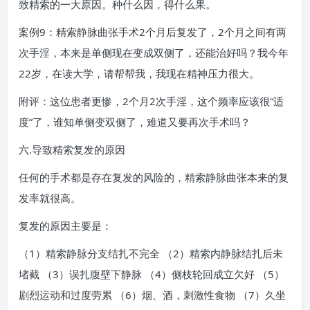
致精索的一大原因。种什么因，得什么果。
案例9：精索静脉曲张手术2个月后复发了，2个月之间有两
次手淫，本来是单侧现在变成双侧了，还能治好吗？我今年
22岁，在读大学，请帮帮我，我现在精神压力很大。
附评：这位患者更惨，2个月2次手淫，这个频率应该很“适
度”了，谁知单侧变双侧了，难道又要再次手术吗？
六.导致精索复发的原因
任何的手术都是存在复发的风险的，精索静脉曲张本来的复
发率就很高。
复发的原因主要是：
（1）精索静脉分支结扎不完全 （2）精索内静脉结扎后未
堵截 （3）误扎腹壁下静脉 （4）侧枝轮回成立欠好 （5）
剧烈运动和过度劳累 （6）烟、酒，刺激性食物 （7）久坐