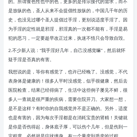
的。所谓食色性也中的色，更多的是传宗接代的需求，而不
是放纵的色，圣人从来不会提倡性放纵的，中国几千年的历
史，也没见过哪个圣人提倡过手淫，更别说适度手淫了。因
为手淫的定性就是邪淫，邪淫真的一次都不能有，手淫是易
犯的恶习，一定要趁早改正过来，执迷不悟只会导致自毁。
2.不少新人说：“我手淫好几年，自己没感觉嘛”，然后就怀
疑手淫是否真的有害。
我想说的是，等你有感觉了，也许已经晚了。没感觉，不代
表身体是健康的！很多人平时没感觉，似乎很健康，然后去
医院检查，结果已经得病了，生活中这些例子屡见不鲜，很
多人一查就是很严重的疾病，需要住院开刀。大家想一想，
是不是这样？有时你的自我感觉并不是正确的。另外，适度
也是有害的，因为每次手淫都是在消耗宝贵的肾精！关键就
是你是否伤得起，身体底子厚，可以伤个几年，但是伤到一
定程度，必然就是症状缠身，有一个量变到质变的过程。