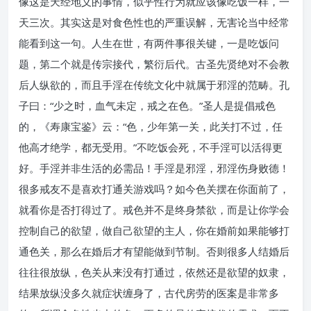
像这是天经地义的事情，似乎性行为就应该像吃饭一样，一
天三次。其实这是对食色性也的严重误解，无害论当中经常
能看到这一句。人生在世，有两件事很关键，一是吃饭问
题，第二个就是传宗接代，繁衍后代。古圣先贤绝对不会教
后人纵欲的，而且手淫在传统文化中就属于邪淫的范畴。孔
子曰：“少之时，血气未定，戒之在色。”圣人是提倡戒色
的，《寿康宝鉴》云：“色，少年第一关，此关打不过，任
他高才绝学，都无受用。”不吃饭会死，不手淫可以活得更
好。手淫并非生活的必需品！手淫是邪淫，邪淫伤身败德！
很多戒友不是喜欢打通关游戏吗？如今色关摆在你面前了，
就看你是否打得过了。戒色并不是终身禁欲，而是让你学会
控制自己的欲望，做自己欲望的主人，你在婚前如果能够打
通色关，那么在婚后才有望能做到节制。否则很多人结婚后
往往很放纵，色关从来没有打通过，依然还是欲望的奴隶，
结果放纵没多久就症状缠身了，古代房劳的医案是非常多