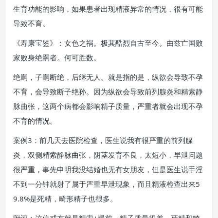
生育功能的影响，如果患者出现精液异常的情况，很有可能
导致不育。
《寿康宝鉴》：女色之祸。极其酷烈自古至今。由兹亡国败
家败身绝嗣者。何可胜数。
绝嗣，子嗣断绝，后继无人。就是指的是，纵欲会导致不孕
不育，会导致断子绝孙。因为纵欲会导致前列腺炎和精索静
脉曲张，这两个病都会影响精子质量，严重者就会出现不孕
不育的情况。
案例3：前几天去医院检查，医生说我有很严重的前列腺
炎，双侧精索静脉曲张，阴茎发育不良，太短小，早泄问题
很严重，事先申明我没结婚也无有女朋友，但是医生说手淫
不到一分钟就射了属于严重早泄现象，而且精液检查出来5
9.8%是死精，畸形精子也很多。