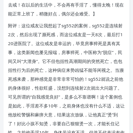
去戒！在以后的生活中，不会再有手淫了，懂得太晚！现在
能正常上班了，稍微好点，偶尔还会难受。】
附评：这位戒友让我想起了sg552的案例，sg552是连续射
2次，然后出现了濒死感，而这位戒友是一天8次，最后打1
20进医院了。这位戒友是幸运的，毕竟房事猝死是真有其
事，这类新闻也屡见报端，房事猝死，中医称为“脱症”，民
间又叫“大泄身”。它不但包括性高潮期间的突然死亡，也包
括性行为后的死亡，这种病症来势凶猛不能等闲视之。当濒
死感来袭，那种感觉是非常非常可怕的！sg552就说之前他
的身体很好，性欲旺盛，没想到连续射2次就出大问题了。
可见所谓的“自我感觉良好”，是多么不靠谱啊！这个案例也
是如此，手淫差不多10年，之前身体也没有什么不适，这让
他放松警惕和麻痹大意，结果这次放纵，让他真正“烫”到
了！好比小孩不知烫，非要自己狠狠烫一次，才能长住记
性。之前他手淫10年，身体虽没有不适，但并不代表没有伤