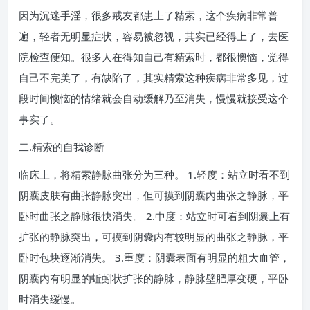
因为沉迷手淫，很多戒友都患上了精索，这个疾病非常普
遍，轻者无明显症状，容易被忽视，其实已经得上了，去医
院检查便知。很多人在得知自己有精索时，都很懊恼，觉得
自己不完美了，有缺陷了，其实精索这种疾病非常多见，过
段时间懊恼的情绪就会自动缓解乃至消失，慢慢就接受这个
事实了。
二.精索的自我诊断
临床上，将精索静脉曲张分为三种。 1.轻度：站立时看不到
阴囊皮肤有曲张静脉突出，但可摸到阴囊内曲张之静脉，平
卧时曲张之静脉很快消失。 2.中度：站立时可看到阴囊上有
扩张的静脉突出，可摸到阴囊内有较明显的曲张之静脉，平
卧时包块逐渐消失。 3.重度：阴囊表面有明显的粗大血管，
阴囊内有明显的蚯蚓状扩张的静脉，静脉壁肥厚变硬，平卧
时消失缓慢。