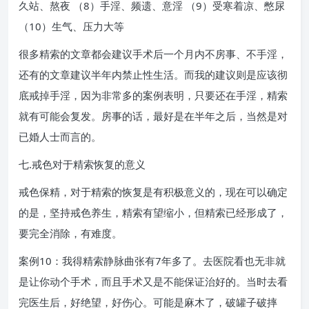
久站、熬夜 （8）手淫、频遗、意淫 （9）受寒着凉、憋尿
（10）生气、压力大等
很多精索的文章都会建议手术后一个月内不房事、不手淫，
还有的文章建议半年内禁止性生活。而我的建议则是应该彻
底戒掉手淫，因为非常多的案例表明，只要还在手淫，精索
就有可能会复发。房事的话，最好是在半年之后，当然是对
已婚人士而言的。
七.戒色对于精索恢复的意义
戒色保精，对于精索的恢复是有积极意义的，现在可以确定
的是，坚持戒色养生，精索有望缩小，但精索已经形成了，
要完全消除，有难度。
案例10：我得精索静脉曲张有7年多了。去医院看也无非就
是让你动个手术，而且手术又是不能保证治好的。当时去看
完医生后，好绝望，好伤心。可能是麻木了，破罐子破摔