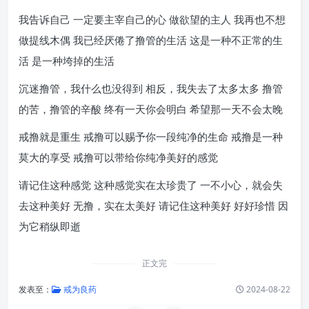
我告诉自己 一定要主宰自己的心 做欲望的主人 我再也不想
做提线木偶 我已经厌倦了撸管的生活 这是一种不正常的生
活 是一种垮掉的生活
沉迷撸管，我什么也没得到 相反，我失去了太多太多 撸管
的苦，撸管的辛酸 终有一天你会明白 希望那一天不会太晚
戒撸就是重生 戒撸可以赐予你一段纯净的生命 戒撸是一种
莫大的享受 戒撸可以带给你纯净美好的感觉
请记住这种感觉 这种感觉实在太珍贵了 一不小心，就会失
去这种美好 无撸，实在太美好 请记住这种美好 好好珍惜 因
为它稍纵即逝
正文完
发表至：
戒为良药
2024-08-22