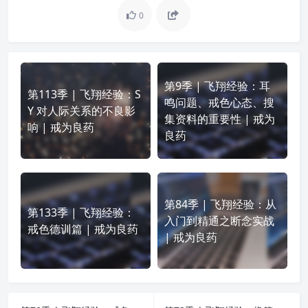
0
第9季 | 飞翔经验：耳
第113季 | 飞翔经验：S
鸣问题、戒色心态、搜
Y 对人际关系的不良影
集资料的重要性 | 戒为
响 | 戒为良药
良药
第84季 | 飞翔经验：从
第133季 | 飞翔经验：
入门到精通之断念实战
戒色德训篇 | 戒为良药
| 戒为良药