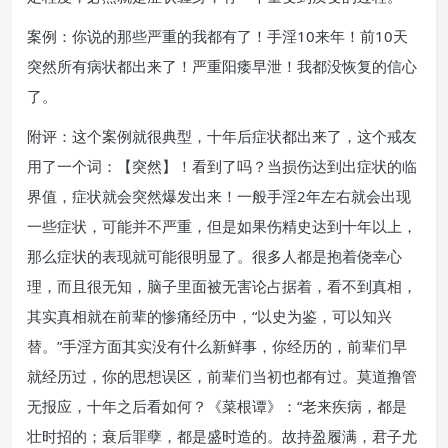
案例：你说的那些严重的我都有了！手淫10来年！前10天
突然所有病状都出来了！严重阳痿早泄！我都没恢复的信心
了。
附评：这个案例就很典型，十年后症状都出来了，这个戒友
用了一个词：【突然】！看到了吗？当损伤达到出症状的临
界值，症状就会突然爆发出来！一般手淫2年左右就会出现
一些症状，可能并不严重，但是如果伤精史达到十年以上，
那么症状的表现就可能很明显了。很多人都是抱着侥幸心
理，而且很无知，脑子里面被无害论占据着，看不到真相，
其实真相就在前辈的惨痛经历中，“以史为鉴，可以知兴
替。”手淫方面其实没有什么新鲜事，你经历的，前辈们早
就经历过，你的思想误区，前辈们当初也都有过。莫道撸管
无报应，十年之后看如何？《菜根谭》：“老来疾病，都是
壮时招的；衰后罪孽，都是盛时造的。故持盈履满，君子尤