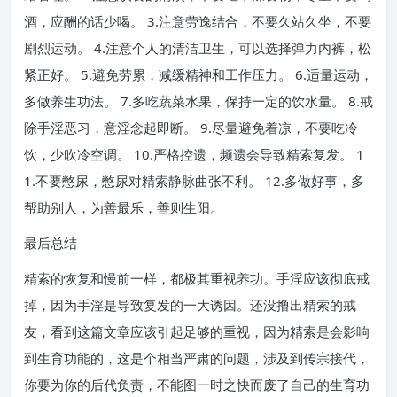
酒，应酬的话少喝。 3.注意劳逸结合，不要久站久坐，不要
剧烈运动。 4.注意个人的清洁卫生，可以选择弹力内裤，松
紧正好。 5.避免劳累，减缓精神和工作压力。 6.适量运动，
多做养生功法。 7.多吃蔬菜水果，保持一定的饮水量。 8.戒
除手淫恶习，意淫念起即断。 9.尽量避免着凉，不要吃冷
饮，少吹冷空调。 10.严格控遗，频遗会导致精索复发。 1
1.不要憋尿，憋尿对精索静脉曲张不利。 12.多做好事，多
帮助别人，为善最乐，善则生阳。
最后总结
精索的恢复和慢前一样，都极其重视养功。手淫应该彻底戒
掉，因为手淫是导致复发的一大诱因。还没撸出精索的戒
友，看到这篇文章应该引起足够的重视，因为精索是会影响
到生育功能的，这是个相当严肃的问题，涉及到传宗接代，
你要为你的后代负责，不能图一时之快而废了自己的生育功