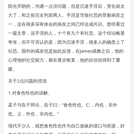
阳光开朗的，沟通一点没问题，但是沉迷手淫后，变化就太
大了，和之前完全判若两人。手淫是导致社恐的罪魁祸首之
一，这在很多深有体会的病友之间已经达成共识。曾经看过
一篇文章，说手淫的人，十个有九个有社恐。这个结论略显
夸张，但不可否认的是，因为沉迷手淫，很多人的确患上了
社恐。国外的戒友也是如此反馈，在James戒撸之后，他的
心理他的社交能力，都在逐步恢复，他的自信也得到了重
建。
关于2点问题的澄清
1.对食色性也的误解。
孟子与告子辩论，告子曰：“食色性也。仁，内也，非外
也。义，外也，非内也。”
现代不少人，就把食色性也作为自己放纵的借口与依据，好