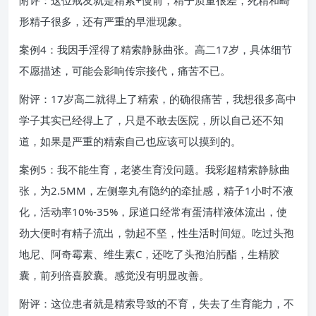
附评：这位戒友就是精索+慢前，精子质量很差，死精和畸
形精子很多，还有严重的早泄现象。
案例4：我因手淫得了精索静脉曲张。高二17岁，具体细节
不愿描述，可能会影响传宗接代，痛苦不已。
附评：17岁高二就得上了精索，的确很痛苦，我想很多高中
学子其实已经得上了，只是不敢去医院，所以自己还不知
道，如果是严重的精索自己也应该可以摸到的。
案例5：我不能生育，老婆生育没问题。我彩超精索静脉曲
张，为2.5MM，左侧睾丸有隐约的牵扯感，精子1小时不液
化，活动率10%-35%，尿道口经常有蛋清样液体流出，使
劲大便时有精子流出，勃起不坚，性生活时间短。吃过头孢
地尼、阿奇霉素、维生素C，还吃了头孢泊肟酯，生精胶
囊，前列倍喜胶囊。感觉没有明显改善。
附评：这位患者就是精索导致的不育，失去了生育能力，不