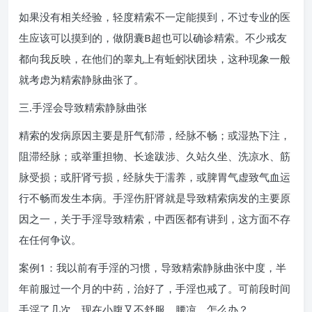
如果没有相关经验，轻度精索不一定能摸到，不过专业的医
生应该可以摸到的，做阴囊B超也可以确诊精索。不少戒友
都向我反映，在他们的睾丸上有蚯蚓状团块，这种现象一般
就考虑为精索静脉曲张了。
三.手淫会导致精索静脉曲张
精索的发病原因主要是肝气郁滞，经脉不畅；或湿热下注，
阻滞经脉；或举重担物、长途跋涉、久站久坐、洗凉水、筋
脉受损；或肝肾亏损，经脉失于濡养，或脾胃气虚致气血运
行不畅而发生本病。手淫伤肝肾就是导致精索病发的主要原
因之一，关于手淫导致精索，中西医都有讲到，这方面不存
在任何争议。
案例1：我以前有手淫的习惯，导致精索静脉曲张中度，半
年前服过一个月的中药，治好了，手淫也戒了。可前段时间
手淫了几次，现在小腹又不舒服，腰凉，怎么办？