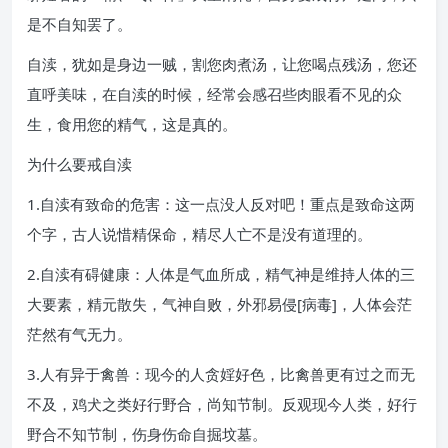
是不自知罢了。
自渎，犹如是身边一贼，割您肉煮汤，让您喝点残汤，您还
直呼美味，在自渎的时候，经常会感召些肉眼看不见的众
生，食用您的精气，这是真的。
为什么要戒自渎
1.自渎有致命的危害：这一点没人反对吧！重点是致命这两
个字，古人说惜精保命，精尽人亡不是没有道理的。
2.自渎有碍健康：人体是气血所成，精气神是维持人体的三
大要素，精元散失，气神自败，外邪易侵[病毒]，人体会茫
茫然有气无力。
3.人有异于禽兽：现今的人贪婬好色，比禽兽更有过之而无
不及，鸡犬之类好行野合，尚知节制。反观现今人类，好行
野合不知节制，伤身伤命自掘坟墓。