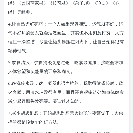
经》《曾国藩家书》《传习录》《弟子规》《论语》《心
经》等经典。
4.让自己光鲜亮丽：一个人如果形容猥琐，运气就不好，运
气不好坏的念头就会油然而生，其实也不用刻意打扮，大方
端庄干净整洁，尽量让额头暴露在阳光下，让自己觉得很有
精神朝气。
5.饮食清淡：饮食清淡切忌过饱，吃素最健康，少吃会增加
人体欲望和负能量的五辛和肉食。
6.多洗冷水澡：这一项我也强力推荐，我觉得欲望起时，欲
火奔腾，用冷水冲澡很有用，而且还有很多益处如身体健康
减少感冒额头发亮等。要试过才知道。
7.减少胡思乱想：开始胡思乱想意念纷飞时要警觉了，念佛
禅坐都是控制心的好方法。