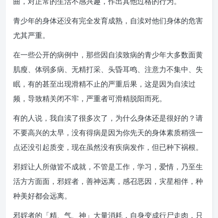
曲，对正常的生活不感兴趣，作出其他过格的行为。
青少年的身体还没有完全发育成熟，自渎对他们身体的危害
尤其严重。
在一些公开的病例中，那些因自渎致病的青少年大多数面黄
肌瘦、体弱多病、无精打采、头昏耳鸣、注意力不集中、失
眠，有的甚至出现滑精不止的严重后果，这是因为自渎过
频，导致精关闭不牢，严重者可滑精脱阳而死。
有的人说，我自渎了很多次了，为什么身体还是很好的？请
不要高兴的太早，没有得病是因为你先天的身体素质稍强一
点还没引起质变，现在虽然没有疾病发作，但已种下祸根。
邪婬让人所做皆不成就，不管是工作，学习，爱情，乃至生
活方方面面，邪婬者，善神远离，感召恶因，灾星相伴，种
种美好都会远离。
邪婬者的「精、气、神」大量消耗，自身变成行尸走肉，只