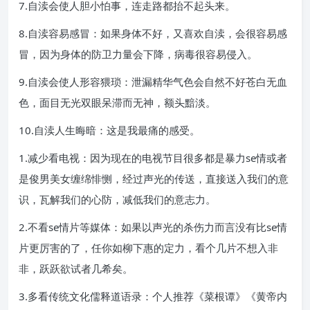
7.自渎会使人胆小怕事，连走路都抬不起头来。
8.自渎容易感冒：如果身体不好，又喜欢自渎，会很容易感
冒，因为身体的防卫力量会下降，病毒很容易侵入。
9.自渎会使人形容猥琐：泄漏精华气色会自然不好苍白无血
色，面目无光双眼呆滞而无神，额头黯淡。
10.自渎人生晦暗：这是我最痛的感受。
1.减少看电视：因为现在的电视节目很多都是暴力se情或者
是俊男美女缠绵悱恻，经过声光的传送，直接送入我们的意
识，瓦解我们的心防，减低我们的意志力。
2.不看se情片等媒体：如果以声光的杀伤力而言没有比se情
片更厉害的了，任你如柳下惠的定力，看个几片不想入非
非，跃跃欲试者几希矣。
3.多看传统文化儒释道语录：个人推荐《菜根谭》《黄帝内