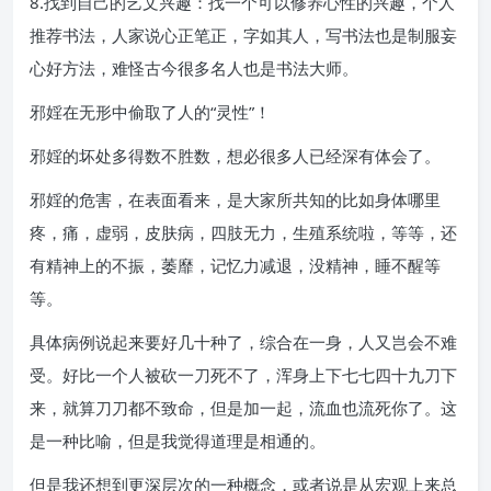
8.找到自己的艺文兴趣：找一个可以修养心性的兴趣，个人
推荐书法，人家说心正笔正，字如其人，写书法也是制服妄
心好方法，难怪古今很多名人也是书法大师。
邪婬在无形中偷取了人的“灵性”！
邪婬的坏处多得数不胜数，想必很多人已经深有体会了。
邪婬的危害，在表面看来，是大家所共知的比如身体哪里
疼，痛，虚弱，皮肤病，四肢无力，生殖系统啦，等等，还
有精神上的不振，萎靡，记忆力减退，没精神，睡不醒等
等。
具体病例说起来要好几十种了，综合在一身，人又岂会不难
受。好比一个人被砍一刀死不了，浑身上下七七四十九刀下
来，就算刀刀都不致命，但是加一起，流血也流死你了。这
是一种比喻，但是我觉得道理是相通的。
但是我还想到更深层次的一种概念，或者说是从宏观上来总