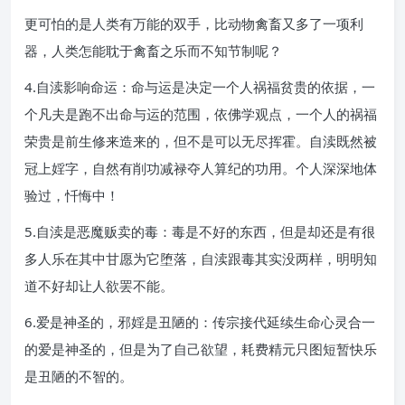
更可怕的是人类有万能的双手，比动物禽畜又多了一项利
器，人类怎能耽于禽畜之乐而不知节制呢？
4.自渎影响命运：命与运是决定一个人祸福贫贵的依据，一
个凡夫是跑不出命与运的范围，依佛学观点，一个人的祸福
荣贵是前生修来造来的，但不是可以无尽挥霍。自渎既然被
冠上婬字，自然有削功减禄夺人算纪的功用。个人深深地体
验过，忏悔中！
5.自渎是恶魔贩卖的毒：毒是不好的东西，但是却还是有很
多人乐在其中甘愿为它堕落，自渎跟毒其实没两样，明明知
道不好却让人欲罢不能。
6.爱是神圣的，邪婬是丑陋的：传宗接代延续生命心灵合一
的爱是神圣的，但是为了自己欲望，耗费精元只图短暂快乐
是丑陋的不智的。