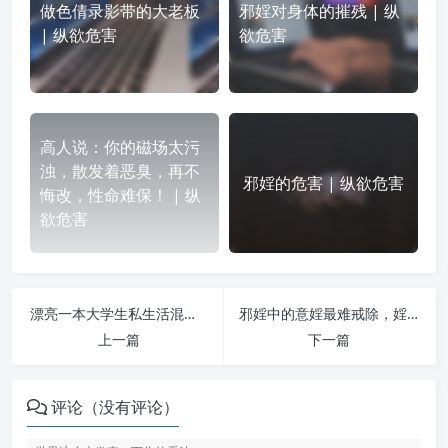
做色倩录影带的大老板
邪婬对身体的摧残 | 纵
| 纵欲危害
欲危害
高人说：你的磁场太污
浊，散发着恶臭，再不
邪婬的危害 | 纵欲危害
悔改，性命难保！ | 纵
欲危害
漂亮一本大学生私生活混乱，整容都救不了自己！毁容、没工作、妇科病、吸渣男…… | 纵欲危害
邪婬中的意婬最难戒除，婬乱行为天怒人怨！ | 纵欲危害
上一篇
下一篇
评论（没有评论）