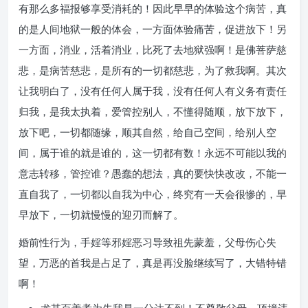
有那么多福报够享受消耗的！因此早早的体验这个病苦，真
的是人间地狱一般的体会，一方面体验痛苦，促进放下！另
一方面，消业，活着消业，比死了去地狱强啊！是佛菩萨慈
悲，是病苦慈悲，是所有的一切都慈悲，为了救我啊。其次
让我明白了，没有任何人属于我，没有任何人有义务有责任
归我，是我太执着，爱管控别人，不懂得随顺，放下放下，
放下吧，一切都随缘，顺其自然，给自己空间，给别人空
间，属于谁的就是谁的，这一切都有数！永远不可能以我的
意志转移，管控谁？愚蠢的想法，真的要快快改改，不能一
直自我了，一切都以自我为中心，终究有一天会很惨的，早
早放下，一切就慢慢的迎刃而解了。
婚前性行为，手婬等邪婬恶习导致祖先蒙羞，父母伤心失
望，万恶的首我是占足了，真是再没脸继续写了，大错特错
啊！