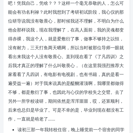
吧！凭我自己，凭啥？？？这样一个毫无恭敬的人，怎么可
能会有功名利禄？此时我想到了考研初试阶段，我心仪的那
位研导说我没有敬畏心，那时候我还不理解，不明白为什么
他会那样说我，现在我理解了，在高人面前，我的灵魂都变
得赤裸，我这个人，就是爱敷衍了事，做事不够持之以恒，
没有耐力，三天打鱼两天晒网，所以当时被那位导师一眼就
看出来我这个人没有敬畏心。直到现在看了《了凡四训》之
后我才真正的理解了什么叫敬畏心，（在这里我强烈推荐大
家看看了凡四训，有电影有电视剧，也有书籍，真的是看一
遍受益一遍）对于我来说真的是醍醐灌顶啊，我哪里都做得
不够，都是敷衍了事，也因此与心仪的学校失之交臂。去了
另外一所学校读研，期间依然是浑浑噩噩，哎，还算顺利，
后来也总归是毕业了。可是不幸的是，毕业到现在都没有工
作，一直就是啃老了……
读初三那一年我转校住宿，晚上睡觉前一个宿舍的同学