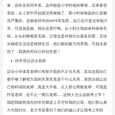
食，还给全班同学发。这些都是小学时候的事情，后来家里
变故，从上初中开始就没再偷钱了，那小时候偷盗的心是极
其严重的。还偷拿同学的MP4等东西，自己也不是没有能力
买，可是就是偷，我在这里忏悔。从小到大我就各种身体毛
病，从头到脚都是毛病，父母也是对我付出最多的爱，无论
从物质生活还是精神生活，他们都在极力培养我，可我太差
劲了，我真的对自己特别失望！
经常背后议论老师
议论小学体育老师们有那方面的不正当关系，其实连我自己
都不够了解那方面的关系究竟是个什么关系，潜意识就让自
己那样诬陷老师，真是大不敬。古人那么尊敬老师，可我是
忤逆老师，还不止一两位老师……这种人怎么会能考上学？
我想我能有现在的学历都是上天可怜我的父母，他们那么努
力为我付出，老天爷是看到了他们的诚心才让我考上学的