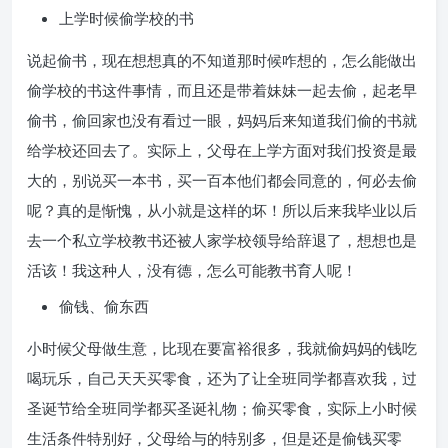
上学时候偷学校的书
说起偷书，现在想想真的不知道那时候咋想的，怎么能做出
偷学校的书这件事情，而且还是带着妹妹一起去偷，起老早
偷书，偷回家也没有看过一眼，妈妈后来知道我们偷的书就
给学校还回去了。实际上，父母在上学方面对我们投资是最
大的，别说买一本书，买一百本他们都会同意的，何必去偷
呢？真的是惭愧，从小就是这样的坏！所以后来我毕业以后
去一个私立学校教书还被人家学校领导给辞退了，想想也是
活该！我这种人，没有德，怎么可能教书育人呢！
偷钱、偷东西
小时候父母做生意，比现在要富裕很多，我就偷妈妈的钱吃
喝玩乐，自己天天买零食，还为了让全班同学都喜欢我，过
圣诞节给全班同学都买圣诞礼物；偷买零食，实际上小时候
生活条件特别好，父母给与的特别多，但是还是偷钱买零