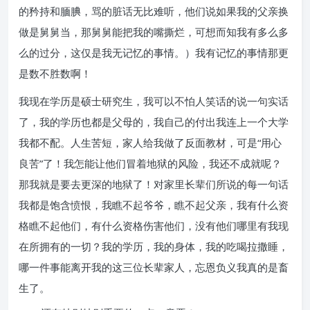
的矜持和腼腆，骂的脏话无比难听，他们说如果我的父亲换
做是舅舅当，那舅舅能把我的嘴撕烂，可想而知我有多么多
么的过分，这仅是我无记忆的事情。）我有记忆的事情那更
是数不胜数啊！
我现在学历是硕士研究生，我可以不怕人笑话的说一句实话
了，我的学历也都是父母的，我自己的付出我连上一个大学
我都不配。人生苦短，家人给我做了反面教材，可是“用心
良苦”了！我怎能让他们冒着地狱的风险，我还不成就呢？
那我就是要去更深的地狱了！对家里长辈们所说的每一句话
我都是饱含愤恨，我瞧不起爷爷，瞧不起父亲，我有什么资
格瞧不起他们，有什么资格伤害他们，没有他们哪里有我现
在所拥有的一切？我的学历，我的身体，我的吃喝拉撒睡，
哪一件事能离开我的这三位长辈家人，忘恩负义我真的是畜
生了。