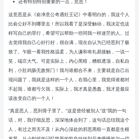
还有特别特别重要的一点，意恶！
这意恶是从《俞净意公奇遇灶王记》中看明白的，我这个人
比俞公好不到哪里去！所以我看了是深受触动，我决定也这
样写自己的罪行，希望可以帮助一些同我一样迷茫的人。过
去觉得我自己心好行好，很自满，现在自认为已经恶到了极
致了。乍眼一看我性格温柔，为人谦和有礼易接触，一说一
笑，端庄大气。可是实际上，内心黑暗，糟糕透顶，自私自
利，小肚鸡肠无敌抠门！我与谁都合不来，主要就是自己出
现问题了，我就是这样的一个人，在我心里，我觉得谁都对
不起我，谁都亏欠我，实际上，我才真是愚蠢，我才是最应
该改变自己的一个人！ ​​​
“真是恶人，恶到骨子里了。”这是曾经被别人“送”我的一句
话，对，我仔细反思，深深地体会到了，这句话总结我这个
人，有过之而无不及！从内心深处的邪恶黑暗一直都是生根
发芽，从小时候的记忆犹新的欺负妹妹到后来慢慢的与一切