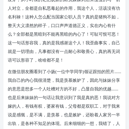
人对立，全都是自私恶毒起的作用，我这个人，活该没有功
名利禄！这种人怎么配当国家公职人员？真的是猪狗不如，
整天大义凛然的样子，口口声声道德正义，实在内心有什
么？全部都是黑暗到不能再黑暗的内心了！可耻可恨可恶！
这一句话形容我，真的是我感谢这个人！我歪曲事实，自己
就是一切理由，凡事都没有一点耐心和敬畏心，真的再无词
语可以形容了，啥啥都不是！
在微信朋友圈看到了小扬(一位中学同学)领证跟拍的照片……
我自己的内心我很清楚，我是羡慕嫉妒了，因此与妹妹分享
的意思是想多一个人吐槽对方的不好，凸显自我的优越……
也是后来妹妹的一句话让我意识到了我是真的恶！我说对方
嫁的人，有钱有权，婆家有钱，父母都是双职工，对于我来
说是感慨，是不满，是羡慕，也是嫉妒，还盼着人家另一半
出轨，是各种不知足的体现。后来细细的一想，我错了，人