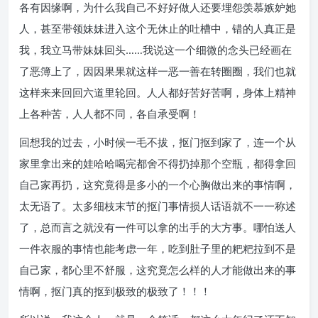
各有因缘啊，为什么我自己不好好做人还要埋怨羡慕嫉妒她
人，甚至带领妹妹进入这个无休止的吐槽中，错的人真正是
我，我立马带妹妹回头……我说这一个细微的念头已经画在
了恶簿上了，因因果果就这样一恶一善在转圈圈，我们也就
这样来来回回六道里轮回。人人都好苦好苦啊，身体上精神
上各种苦，人人都不同，各自承受啊！
回想我的过去，小时候一毛不拔，抠门抠到家了，连一个从
家里拿出来的娃哈哈喝完都舍不得扔掉那个空瓶，都得拿回
自己家再扔，这究竟得是多小的一个心胸做出来的事情啊，
太无语了。太多细枝末节的抠门事情损人话语就不一一称述
了，总而言之就没有一件可以拿的出手的大方事。哪怕送人
一件衣服的事情也能考虑一年，吃到肚子里的粑粑拉到不是
自己家，都心里不舒服，这究竟怎么样的人才能做出来的事
情啊，抠门真的抠到极致的极致了！！！