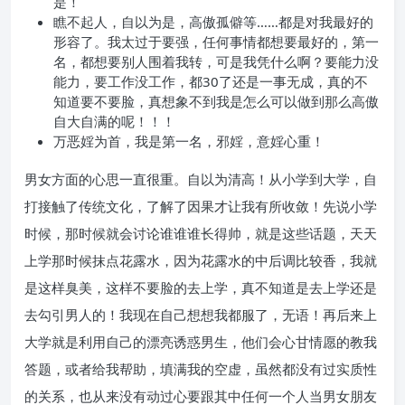
是！
瞧不起人，自以为是，高傲孤僻等……都是对我最好的
形容了。我太过于要强，任何事情都想要最好的，第一
名，都想要别人围着我转，可是我凭什么啊？要能力没
能力，要工作没工作，都30了还是一事无成，真的不
知道要不要脸，真想象不到我是怎么可以做到那么高傲
自大自满的呢！！！
万恶婬为首，我是第一名，邪婬，意婬心重！
男女方面的心思一直很重。自以为清高！从小学到大学，自
打接触了传统文化，了解了因果才让我有所收敛！先说小学
时候，那时候就会讨论谁谁谁长得帅，就是这些话题，天天
上学那时候抹点花露水，因为花露水的中后调比较香，我就
是这样臭美，这样不要脸的去上学，真不知道是去上学还是
去勾引男人的！我现在自己想想我都服了，无语！再后来上
大学就是利用自己的漂亮诱惑男生，他们会心甘情愿的教我
答题，或者给我帮助，填满我的空虚，虽然都没有过实质性
的关系，也从来没有动过心要跟其中任何一个人当男女朋友