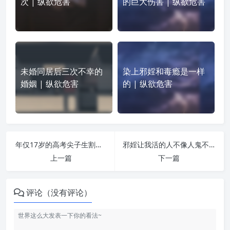
次 | 纵欲危害
的巨大伤害 | 纵欲危害
未婚同居后三次不幸的
染上邪婬和毒瘾是一样
婚姻 | 纵欲危害
的 | 纵欲危害
年仅17岁的高考尖子生割腕自杀何处喊冤？——邪婬在作祟！ | 纵欲危害
邪婬让我活的人不像人鬼不像鬼 | 纵欲危害
上一篇
下一篇
评论（没有评论）