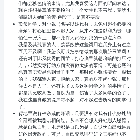
们都会聊色倩的事情，尤其我喜爱这方面的听闻表达，
现在想想是真够不要脸的！一个女生也不害臊，竟然也
能融进去她们的黄-色段子，是真不要脸！
欺负同学，对小张（名字以姓代替，以免引起不必要的
麻烦）打心底里看不起人家，从来不知道以和为贵，哪
怕住一张床上，都不允许人家碰到我的一点点床单……
我是及其孤寡的人，羡慕嫉妒这些词用在我身上有过之
而无不及啊！我怎么可以把事情做的那么肮脏丑陋啊！
还有对于比我优秀的同学，打心底里就想暗暗的打压对
方，虽然实际行动方面没有做太多的事情，可是心底的
恶真真实实是恶到骨子里了；那时候小张想要看一眼我
的书，我都骂人家，拒绝人家，真的对不起小张，那时
候太不是人了。还有太多太多这种同学之间的事情了，
都是我比较高傲，自以为是，伤害了太多同学的心了，
我在这里真诚的说声对不起，对不起过去所有的同学们
了。
背地里说各种亲戚的坏话，只要没有对我有什么好处的
全部都被我恶语相向过。从来不会想人好处思人恩德，
就是自私自利，永远都是自以为是，自认为自己就是最
好的最无敌的，可是，自己究竟哪里好？其实啥也不