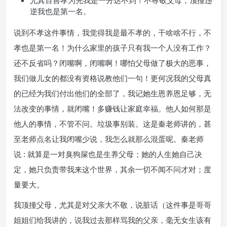
尤其百善孝为先我是一分达不到！不尊敬父母，顶撞违
逆我也是第一名。
说到不孝这件事情，我觉得我是最不孝的，干啥啥不行，不
孝也是第一名！为什么家里的孩子只有我一个人没有工作？
还不反省吗？闭嘴啊，闭嘴啊！哪怕父母做了极大的恶事，
我们做儿女的都没有资格说教他们一句！更何况我的父母真
的已经为我们付出他们的全部了，我记她生恩养恩足够，无
法改变的事情，就闭嘴！多赚钱让家庭幸福。他人如何那是
他人的事情，不管不问。垃圾事别装。这是秦老师讲的，甚
至老师点名让我闭嘴少说，我怎么就那么混蛋呢。秦老师
说 : 就算是一对臭狗屎也是生养父母；她的人生她自己决
定，她只负责带我来这个世界，其余一切不闻不问才对；度
量要大。
我顶撞父母，尤其是对父亲大不敬，说脏话（这件事是哥哥
姐姐们给我讲的，说我过去那样骂我的父亲，毫无女生该有