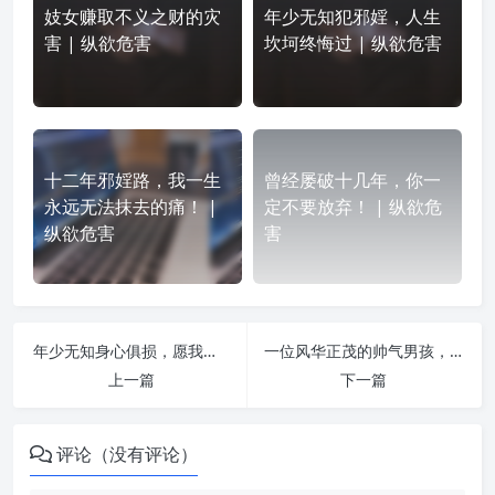
妓女赚取不义之财的灾
年少无知犯邪婬，人生
害 | 纵欲危害
坎坷终悔过 | 纵欲危害
十二年邪婬路，我一生
曾经屡破十几年，你一
永远无法抹去的痛！ |
定不要放弃！ | 纵欲危
纵欲危害
害
年少无知身心俱损，愿我走过的痛楚，你不必经历 | 纵欲危害
一位风华正茂的帅气男孩，邪婬得了晚期癌症 | 纵欲危害
上一篇
下一篇
评论（没有评论）