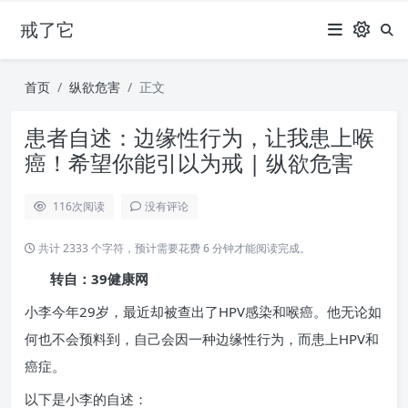
戒了它
首页
纵欲危害
正文
患者自述：边缘性行为，让我患上喉
癌！希望你能引以为戒 | 纵欲危害
116
次阅读
没有评论
共计 2333 个字符，预计需要花费 6 分钟才能阅读完成。
转自：39健康网
小李今年29岁，最近却被查出了HPV感染和喉癌。他无论如
何也不会预料到，自己会因一种边缘性行为，而患上HPV和
癌症。
以下是小李的自述：