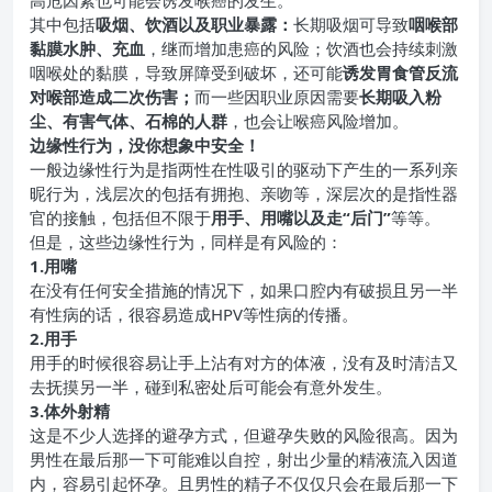
高危因素也可能会诱发喉癌的发生。
其中包括
吸烟、饮酒以及职业暴露：
长期吸烟可导致
咽喉部
黏膜水肿、充血
，继而增加患癌的风险；饮酒也会持续刺激
咽喉处的黏膜，导致屏障受到破坏，还可能
诱发胃食管反流
对喉部造成二次伤害；
而一些因职业原因需要
长期吸入粉
尘、有害气体、石棉的人群
，也会让喉癌风险增加。
边缘性行为，没你想象中安全！
一般边缘性行为是指两性在性吸引的驱动下产生的一系列亲
昵行为，浅层次的包括有拥抱、亲吻等，深层次的是指性器
官的接触，包括但不限于
用手、用嘴以及走“后门”
等等。
但是，这些边缘性行为，同样是有风险的：
1.用嘴
在没有任何安全措施的情况下，如果口腔内有破损且另一半
有性病的话，很容易造成HPV等性病的传播。
2.用手
用手的时候很容易让手上沾有对方的体液，没有及时清洁又
去抚摸另一半，碰到私密处后可能会有意外发生。
3.体外射精
这是不少人选择的避孕方式，但避孕失败的风险很高。因为
男性在最后那一下可能难以自控，射出少量的精液流入因道
内，容易引起怀孕。且男性的精子不仅仅只会在最后那一下