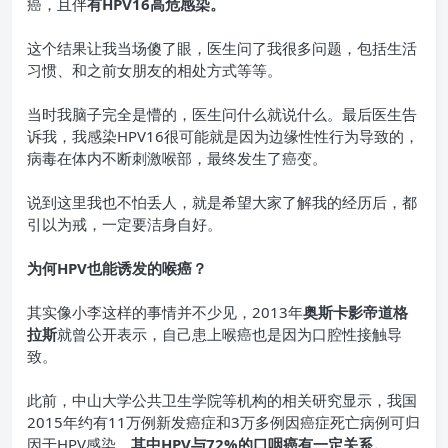
癌
，且伴
有HPV16高危感染。
这个结果让我当场傻了眼，医生问了我很多问题，包括生活
习惯、和之前女朋友的相处方式等等。
当时我脑子完全是懵的，医生问什么就说什么。最后医生告
诉我，我感染HPV16很可能就是因为边缘性性行为导致的，
病毒在体内不断刺激喉部，最终发生了癌变。
说到这里我也不怕丢人，就是希望大家了解我的经历后，都
引以为戒，一定要洁身自好。
为何HPV也能诱发的喉癌？
其实像小李这样的事情并不少见，2013年
奥斯卡影帝道格
拉斯
就曾公开表示，自己患上喉癌也是因为口腔性接触导
致。
此前，中山大学公共卫生学院等机构的相关研究显示，我国
2015年约有11万例新发癌症和3万多例因癌症死亡病例可归
因于HPV感染，
其中HPV与72%的口咽癌有一定关系。