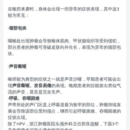
在喉癌来袭时，身体会出现一些异常的症状表现，其中这3
较为常见：
·颈部包块
咽喉处出现肿瘤会导致喉体肌肉、甲状腺组织等受到侵犯，
部分患者的肿瘤可突破皮肤向外生长，表现为异常的颈部包
块。
·声音嘶哑
喉癌较为典型的症状之一就是声音沙哑，早期患者可能会出
现
声音嘶哑、发音易倦
的表现。晚期患者则仅能发出类似气
流的声音，甚至是完全失声。
·呼吸、吞咽困难
声带所处的声门区是上呼吸道最为狭窄的部位，肿瘤持续发
展会导致该部位受到侵占，继而引起呼吸困难、吞咽困难的
症状出现。
除了HPV，浙江肿瘤医院头颈外科主任郭良提醒，下面3个