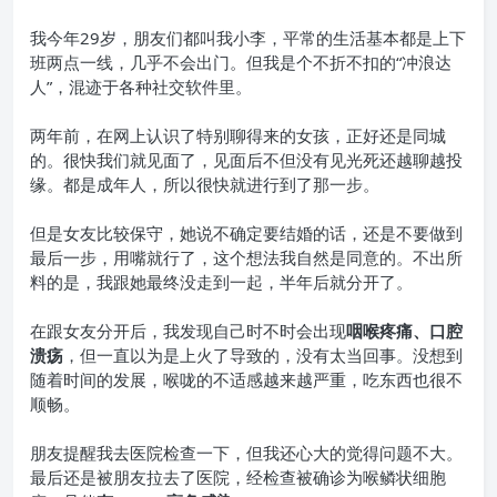
我今年29岁，朋友们都叫我小李，平常的生活基本都是上下
班两点一线，几乎不会出门。但我是个不折不扣的“冲浪达
人”，混迹于各种社交软件里。
两年前，在网上认识了特别聊得来的女孩，正好还是同城
的。很快我们就见面了，见面后不但没有见光死还越聊越投
缘。都是成年人，所以很快就进行到了那一步。
但是女友比较保守，她说不确定要结婚的话，还是不要做到
最后一步，用嘴就行了，这个想法我自然是同意的。不出所
料的是，我跟她最终没走到一起，半年后就分开了。
在跟女友分开后，我发现自己时不时会出现
咽喉疼痛、口腔
溃疡
，但一直以为是上火了导致的，没有太当回事。没想到
随着时间的发展，喉咙的不适感越来越严重，吃东西也很不
顺畅。
朋友提醒我去医院检查一下，但我还心大的觉得问题不大。
最后还是被朋友拉去了医院，经检查被确诊为
喉鳞状细胞