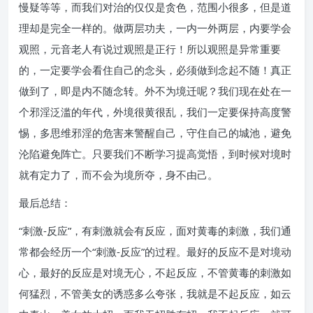
慢疑等等，而我们对治的仅仅是贪色，范围小很多，但是道
理却是完全一样的。做两层功夫，一内一外两层，内要学会
观照，元音老人有说过观照是正行！所以观照是异常重要
的，一定要学会看住自己的念头，必须做到念起不随！真正
做到了，即是内不随念转。外不为境迁呢？我们现在处在一
个邪淫泛滥的年代，外境很黄很乱，我们一定要保持高度警
惕，多思维邪淫的危害来警醒自己，守住自己的城池，避免
沦陷避免阵亡。只要我们不断学习提高觉悟，到时候对境时
就有定力了，而不会为境所夺，身不由己。
最后总结：
“刺激-反应”，有刺激就会有反应，面对黄毒的刺激，我们通
常都会经历一个“刺激-反应”的过程。最好的反应不是对境动
心，最好的反应是对境无心，不起反应，不管黄毒的刺激如
何猛烈，不管美女的诱惑多么夸张，我就是不起反应，如云