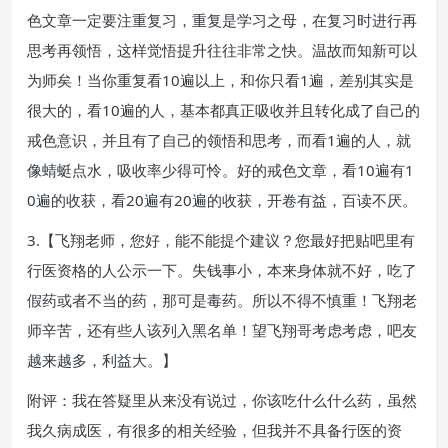
色文章一定要注重复习，重复是学习之母，在复习时进行再
思考再领悟，这样觉悟提升往往非常之快。温故而知新可以
为师矣！当你重复看10遍以上，和你只看1遍，差别其实是
很大的，看10遍的人，基本都真正吸收并且转化成了自己的
戒色意识，并且有了自己的领悟和思考，而看1遍的人，就
像蜻蜓点水，吸收率少得可怜。好的戒色文章，看10遍有1
0遍的收获，看20遍有20遍的收获，开卷有益，百读不厌。
3.【飞翔老师，您好，能不能提个建议？您最好把贴吧里有
行医资格的人公示一下。失钱事小，本来身体就不好，吃了
假药或者不当的药，那可是毒药。所以不得不慎重！飞翔老
师辛苦，还有些人该列入黑名单！望飞翔哥考虑考虑，吧友
越来越多，利益大。】
附评：我在答疑里从来没有说过，你该吃什么什么药，虽然
我久病成医，有很多的相关经验，但我并不具备行医的资