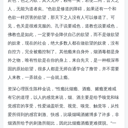
於色，色之为欲，其大无外，赖有一矣，若使二同，普天之
人，无能为道者矣。”色欲是修道的障碍，如果还有一个和
色欲一样厉害的欲望，那天下之人没有人可以修道了。可
见，色关是很难克服的。孔子说要戒色，道教也说要戒色，
佛教也是如此，一定要学会降伏自己的欲望，而不是做欲望
的奴隶，现在的社会，绝大多数人都在做欲望的奴隶，没有
自控力，完全被瘾控制了。其他瘾来自身外，烟酒毒都是身
外之物，唯有性欲是在你的身上，来自先天，是一种根深蒂
固的原始欲望，很多人都是无师自通学会了撸管，并不需要
人来教，一弄就会，一会就上瘾。
资深心理医生陈梓金说，“性瘾比烟瘾、酒瘾、赌瘾更难戒
有它的道理，以人的感觉来说，烟、酒主要是给予嗅觉和味
觉感官的享受，性爱涵盖听觉、视觉、嗅觉、触觉等，从性
爱所得到的感官刺激、快感，比吸烟喝酒赌博多了许多，非
烟酒所给予的刺激所能比，因此比烟瘾酒瘾更难摆脱。”一