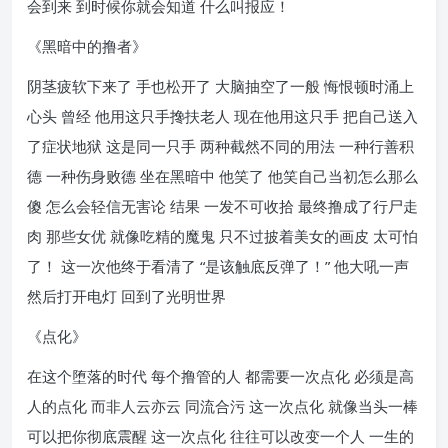
会到来 到时候你就会知道 什么叫报应！
《黑暗中的撸者》
阴茎疲软下来了 手也松开了 大脑抽空了一般 悔恨顿时涌上
心头 曾经 他用这只手搀扶老人 现在他用这只手 把自己送入
了症状地狱 这是同一只手 两种截然不同的用法 一种行善积
德 一种伤身败德 坐在黑暗中 他笑了 他笑自己当初怎么那么
傻 怎么会轻信无害论 结果 一发不可收拾 最终撸成了行尸走
肉 那些女优 就像吃精的魔鬼 只不过披着美女的画皮 太可怕
了！ 这一次他终于看清了 “是该触底反弹了！” 他大吼一声
然后打开电灯 回到了光明世界
《点化》
在这个堕落的时代 每个撸管的人 都需要一次点化 必须是高
人的点化 而非人云亦云 同流合污 这一次点化 就像当头一棒
可以把你彻底震醒 这一次点化 往往可以改变一个人 一生的