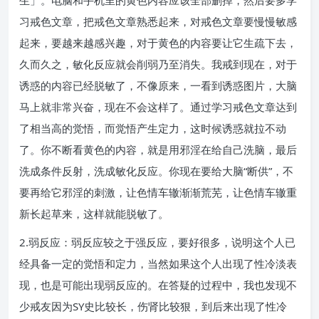
生」。电脑和手机里的黄色内容应该全部删掉，然后要多学
习戒色文章，把戒色文章熟悉起来，对戒色文章要慢慢敏感
起来，要越来越感兴趣，对于黄色的内容要让它生疏下去，
久而久之，敏化反应就会削弱乃至消失。我戒到现在，对于
诱惑的内容已经脱敏了，不像原来，一看到诱惑图片，大脑
马上就非常兴奋，现在不会这样了。通过学习戒色文章达到
了相当高的觉悟，而觉悟产生定力，这时候诱惑就拉不动
了。你不断看黄色的内容，就是用邪淫在给自己洗脑，最后
洗成条件反射，洗成敏化反应。你现在要给大脑“断供”，不
要再给它邪淫的刺激，让色情车辙渐渐荒芜，让色情车辙重
新长起草来，这样就能脱敏了。
2.弱反应：弱反应较之于强反应，要好很多，说明这个人已
经具备一定的觉悟和定力，当然如果这个人出现了性冷淡表
现，也是可能出现弱反应的。在答疑的过程中，我也发现不
少戒友因为SY史比较长，伤肾比较狠，到后来出现了性冷