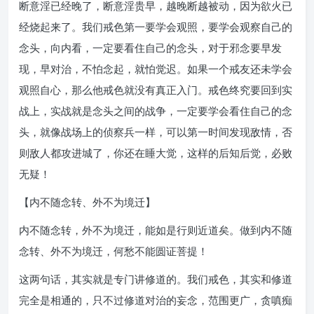
断意淫已经晚了，断意淫贵早，越晚断越被动，因为欲火已
经烧起来了。我们戒色第一要学会观照，要学会观察自己的
念头，向内看，一定要看住自己的念头，对于邪念要早发
现，早对治，不怕念起，就怕觉迟。如果一个戒友还未学会
观照自心，那么他戒色就没有真正入门。戒色终究要回到实
战上，实战就是念头之间的战争，一定要学会看住自己的念
头，就像战场上的侦察兵一样，可以第一时间发现敌情，否
则敌人都攻进城了，你还在睡大觉，这样的后知后觉，必败
无疑！
【内不随念转、外不为境迁】
内不随念转，外不为境迁，能如是行则近道矣。做到内不随
念转、外不为境迁，何愁不能圆证菩提！
这两句话，其实就是专门讲修道的。我们戒色，其实和修道
完全是相通的，只不过修道对治的妄念，范围更广，贪嗔痴