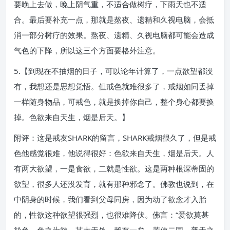
要晚上去做，晚上阴气重，不适合做树疗，下雨天也不适
合。最后要补充一点，那就是熬夜、遗精和久视电脑，会抵
消一部分树疗的效果。熬夜、遗精、久视电脑都可能会造成
气色的下降，所以这三个方面要格外注意。
5.【到现在不抽烟的日子，可以论年计算了，一点欲望都没
有，我想还是思想觉悟。但戒色就难很多了，戒烟如同丢掉
一样随身物品，可戒色，就是换掉你自己，整个身心都要换
掉。色欲来自天生，烟是后天。】
附评：这是戒友SHARK的留言，SHARK戒烟很久了，但是戒
色他感觉很难，他说得很好：色欲来自天生，烟是后天。人
有两大欲望，一是食欲，二就是性欲。这是两种根深蒂固的
欲望，很多人还没发育，就有那种邪念了。佛教也说到，在
中阴身的时候，我们看到父母同房，因为动了欲念才入胎
的，性欲这种欲望很强烈，也很难降伏。佛言：“爱欲莫甚