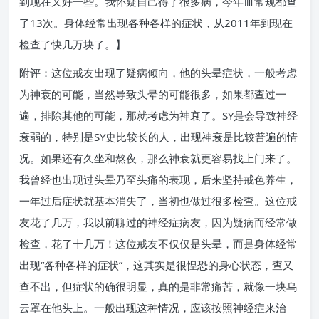
到现在又好一些。我怀疑自己得了很多病，今年血常规都查
了13次。身体经常出现各种各样的症状，从2011年到现在
检查了快几万块了。】
附评：这位戒友出现了疑病倾向，他的头晕症状，一般考虑
为神衰的可能，当然导致头晕的可能很多，如果都查过一
遍，排除其他的可能，那就考虑为神衰了。SY是会导致神经
衰弱的，特别是SY史比较长的人，出现神衰是比较普遍的情
况。如果还有久坐和熬夜，那么神衰就更容易找上门来了。
我曾经也出现过头晕乃至头痛的表现，后来坚持戒色养生，
一年过后症状就基本消失了，当初也做过很多检查。这位戒
友花了几万，我以前聊过的神经症病友，因为疑病而经常做
检查，花了十几万！这位戒友不仅仅是头晕，而是身体经常
出现“各种各样的症状”，这其实是很惶恐的身心状态，查又
查不出，但症状的确很明显，真的是非常痛苦，就像一块乌
云罩在他头上。一般出现这种情况，应该按照神经症来治