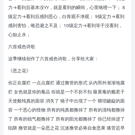
力→看到后基本没YY，就是看到的瞬间，心里咯噔一下； 8
级定力→看到后感到恶心，白骨观不净观； 9级定力→看到
感到害怕，唯恐避之不及； 10级定力→看到等于没看到，
心如止水；
六首戒色诗歌
这季继续创作了六首戒色诗歌，分享给大家：
《恶之花》
你正在腐烂 一点点腐烂 通过撸管的形式 从内而外渐渐地腐
烂 女色就是你的毒品 你就是一个不折不扣 吸黄毒的瘾君子
天使般纯真的面容 消失了 镜子中出现了一个 猥琐龌龊的面
容 一个恶心的怪物 所有的纯真都撸掉了 所有的清纯都撸掉
了 所有的锐气都撸掉了 所有的阳光都撸掉了 你已经掉进了
陷阱 撸管就是一朵恶之花 沉迷撸管必将自食恶果 痛苦迟早