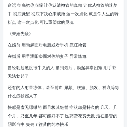
命运 彻底把你点醒 让你认清撸管的真相 让你从撸管的迷梦
中 彻底觉醒 彻底下决心来戒撸 这一次点化 就是你人生的转
折点 这一次点化 可以重塑你的灵魂
《未婚先废》
在婚前 用勃起面对电脑或者手机 疯狂撸管
在婚后 用早泄阳痿面对你的妻子 异常尴尬
曾经勃起硬度很牛叉的人 撸到最后，勃起异常困难 用手都
无法勃起了
还有的人射果冻体，甚至射血 尿频、腰痛、脱发、神衰等等
什么症状都来了
快感是虚无缥缈的 而且极其短暂 症状却是持久的 几天、几
个月、乃至几年 都可能好不了 医药费花费无数 活在撸管的
阴影当中 失去了往昔的纯净快乐