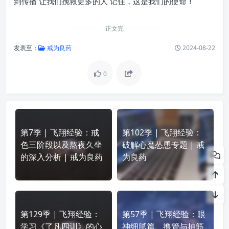
到传播 让我们挽救更多的人 记住，这是我们的使命！
正文完
发表至：
戒为良药
2024-08-22
0
第7季 | 飞翔经验：戒
第102季 | 飞翔经验：
色三阶段以及熬夜久坐
破解心魔怂恿专题 | 戒
的深入分析 | 戒为良药
为良药
第129季 | 飞翔经验：
第57季 | 飞翔经验：眼
学习《了凡四训》的心
神细腻篇、撸管与抽筋