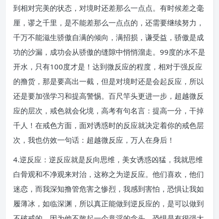
到相对完美的状态，对境时还差那么一点点。有时候差之毫
厘，谬之千里，是不能差那么一点点的，还需要继续努力，
千万不能滋生骄傲自满的倾向，满招损，谦受益，骄傲是成
功的沙漏，成功会从骄傲的缝隙中悄悄溜走。99度的水不是
开水，只有100度才是！达到微反应的程度，相对于强反应
的撸货，那是要高出一截，但是对境时还是会起反应，所以
还是要加强学习和提高警惕。百尺竿头更进一步，超越微反
应的层次，戒色就会化境，高考有句名言：提高一分，干掉
千人！在戒色方面，面对诱惑时的反应就决定着你的戒色层
次，我也仿效一句话：超越微反应，万人在身后！
4.逆反应：逆反应就是反向思维，美女诱惑凶猛，我就思维
白骨观和不净观来对治，这称之为逆反应。他们喜欢，他们
迷恋，而我深知撸管危害之惨烈，我感到害怕，恐惧让我如
履薄冰，如临深渊，所以真正能做到逆反应的，是可以做到
不破戒的，因为他不敢起一个意淫的念头，恐惧是有很强大