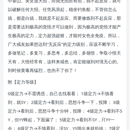
中泰山。美女放大招，而我无招胜有招，我不起反应，就可
以破解任何大招。任凭风浪起，稳坐钓鱼船，不管你怎么
搞，都是白搞，我就是不起反应。而要修炼到不起反应，那
是需要达到极高的觉悟才可以做到，因为极高的觉悟才能产
生极高的定力，定力超强超狠，才能对女色全免疫。所以，
广大戒友如果想达到“无反应“的定力级别，应该不断学习，
多做笔记，多复习，多思考，多总结，多领悟，争取小悟天
天有，大悟经常有，这样来戒色，肯定能做到对境无心的。
到时候黄毒再猛烈，也伤不了你了！
附【定力等级】
0级定力→不需诱惑，自己去找着看； 1级定力→不慎看
到，就SY； 2级定力→看到后，思想斗争一下，投降； 3级
定力→看到后，思想斗争十分钟，投降； 4级定力→看到不S
Y，但YY蜂起，下面漏了； 5级定力→看到不SY，只YY一
会； 6级定力→不慎看到，没SY，YY跳出来就掐掉； 7级定