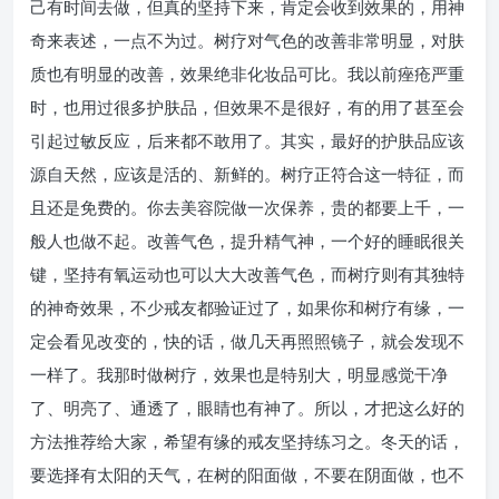
己有时间去做，但真的坚持下来，肯定会收到效果的，用神
奇来表述，一点不为过。树疗对气色的改善非常明显，对肤
质也有明显的改善，效果绝非化妆品可比。我以前痤疮严重
时，也用过很多护肤品，但效果不是很好，有的用了甚至会
引起过敏反应，后来都不敢用了。其实，最好的护肤品应该
源自天然，应该是活的、新鲜的。树疗正符合这一特征，而
且还是免费的。你去美容院做一次保养，贵的都要上千，一
般人也做不起。改善气色，提升精气神，一个好的睡眠很关
键，坚持有氧运动也可以大大改善气色，而树疗则有其独特
的神奇效果，不少戒友都验证过了，如果你和树疗有缘，一
定会看见改变的，快的话，做几天再照照镜子，就会发现不
一样了。我那时做树疗，效果也是特别大，明显感觉干净
了、明亮了、通透了，眼睛也有神了。所以，才把这么好的
方法推荐给大家，希望有缘的戒友坚持练习之。冬天的话，
要选择有太阳的天气，在树的阳面做，不要在阴面做，也不