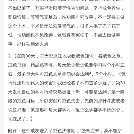
不如以前了。其实早泄阳痿等性功能问题，坚持戒色养生，
积极锻炼，等肾气充足后，性功能即可改善，不一定要去做
这个手术，手术是无法恢复肾气的，很多人挨了刀子花了
钱，性功能也不见改善，这钱真花冤枉了，不如去做做善
事，那样功德还大点。
2.【在前30天，每天都疯狂地吸收戒色知识，看戒色文章、
戒色书籍、精品贴等等。每天最少最少也要学习两个小时左
右，最多每天学习戒色文章和知识会达到6、7个小时。《色
情泛滥对现代人的伤害》我已经看了不知道多少遍了。第31
天发现自己的学习情绪突然极度下降，可能是达到了第一阶
段的戒色目标，所以突然对戒色失去了先前的那种斗志或者
说是兴趣，就是那种每天都学习，但怎么学都学不厌的心，
现在没了。】
附评：这个戒友进入了戒色厌倦期，“强弩之末，势不能穿