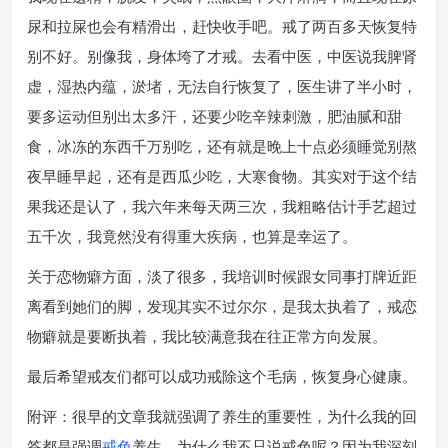
尿和拉屎也会有精滑出，赶快收手吧。戒了两百多天恢复特
别不好。别像我，身体垮了才戒。去看中医，中医说我脾肾
虚，湿热内蕴，淤堵，无法自行恢复了，医生讲了半小时，
要多运动但别出太多汗，还要少吃辛辣刺激，肥油腻和甜
食，冰冻的东西千万别吃，还有就是晚上十点必须睡觉别熬
夜早睡早起，还有是西瓜少吃，大寒食物。其实对于这个结
果我还是认了，我六年来每天两三次，我粗略估计手艺超过
五千次，我竟然没有得重大疾病，也算是幸运了。
关于恋物癖方面，淡了很多，我培训时候跟女同事打牌近距
离看到她们的脚，发现其实不过尔尔，是我太执着了，戒恋
物癖就是要断执着，我比较满意我在往正常方向发展。
最后希望戒友们都可以成功戒除这个毛病，恢复身心健康。
附评：很早的文章我就强调了养生的重要性，为什么我的回
答都是强调
戒色
养生，为什么我不只说戒色呢？因为我深刻