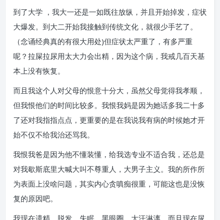
到了大学 ，我大一还是一如既往放纵，并且开始掉发，症状
大爆发。到大二开始我接触到传统文化，就很少手艺了。
（念诵经典真的有很大用处)但症状太严重了，有多严重
呢？拉屎拉尿用太大力会出精，因为这个病，我戒几百天基
本上没有恢复。
而且我这个人对父母的恨意十分大，虽然父母觉得我孝顺，
但我恨他们的时间比较多。我恨我妈是因为她话多我二十多
了还对我指指点点，更重要的是在我说我有病的时候她才开
始不仅不给我治还骂我。
我恨我爸是因为他不懂装懂，给我选专业不适合我，还总是
对我歇斯底里大喊大叫不尊重人，大男子主义。我的所作所
为表面上没啥问题，其实内心贪嗔痴很重，可能这也是没恢
复的原因吧。
我现在遗精，脱发，失眠，黑眼圈，大汗淋漓，而且现在尿