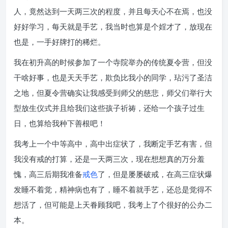
人，竟然达到一天两三次的程度，并且每天心不在焉，也没
好好学习，每天就是手艺，我当时也算是个婬才了，放现在
也是，一手好牌打的稀烂。
我在初升高的时候参加了一个寺院举办的传统夏令营，但没
干啥好事，也是天天手艺，欺负比我小的同学，玷污了圣洁
之地，但夏令营确实让我感受到师父的慈悲，师父们举行大
型放生仪式并且给我们这些孩子祈祷，还给一个孩子过生
日，也算给我种下善根吧！
我考上一个中等高中，高中出症状了，我断定手艺有害，但
我没有戒的打算，还是一天两三次，现在想想真的万分羞
愧，高三后期我准备
戒色
了，但是屡屡破戒，在高三症状爆
发睡不着觉，精神病也有了，睡不着就手艺，还总是觉得不
想活了，但可能是上天眷顾我吧，我考上了个很好的公办二
本。