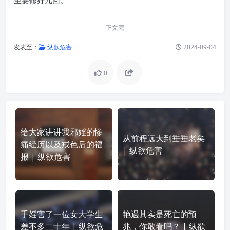
至要修好几回。
正文完
发表至：
纵欲危害
2024-09-04
0
给大家讲讲我邪婬的惨
从前程远大到垂垂老矣
痛经历以及戒色后的福
| 纵欲危害
报 | 纵欲危害
手婬害了一位女大学生
艳遇其实是死亡的预
差不多二十年 | 纵欲危
兆，你敢看吗？ | 纵欲