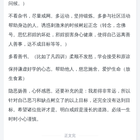
问候。）
不看杂书，尽量戒网。多运动，坚持锻炼。多参与社区活动
帮助身边的人。诱惑刺激来的时候树起正念（转念，念佛
号。思忆邪婬的坏处，邪婬损害身心健康，使得自己远离善
人善事，达不成目标等等。）
多看善书。（比如了凡四训）柔顺不发怒，学会接受和原谅
保持谦虚好学的心态。帮助他人，慈悲施舍。爱护生命（放
生食素）
隐恶扬善，心怀感恩。还要补充的是：我差得非常远，所以
针对自己恶习和缺点树立了的以上目标，还完全没有达到目
标。希望诸位批评才是。明白戒婬是漫长的道路。必须一生
时时小心谨慎。
正文完