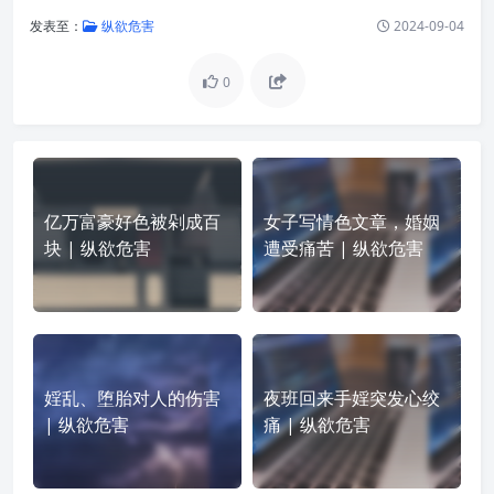
发表至：
纵欲危害
2024-09-04
0
亿万富豪好色被剁成百
女子写情色文章，婚姻
块 | 纵欲危害
遭受痛苦 | 纵欲危害
婬乱、堕胎对人的伤害
夜班回来手婬突发心绞
| 纵欲危害
痛 | 纵欲危害