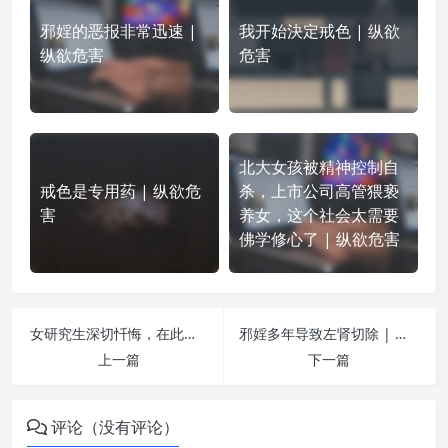
邪婬的恶报非常迅速 |
我开始決定戒色 | 纵欲
纵欲危害
危害
北大女孩被精神控制自
戒色是专用药 | 纵欲危
杀，上市公司高管猥亵
害
养女，这个社会太需要
佛学修心了 | 纵欲危害
女研究生深切忏悔，在此发愿戒除邪婬！ | 纵欲危害
邪婬多年导致左肾切除 | 纵欲危害
上一篇
下一篇
评论（没有评论）