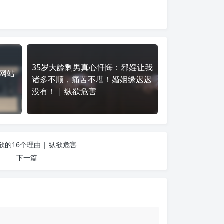
35岁大龄剩男真心忏悔：邪婬让我
青网站
诸多不顺，痛苦不堪！婚姻缘迟迟
没有！ | 纵欲危害
欲的16个理由 | 纵欲危害
下一篇