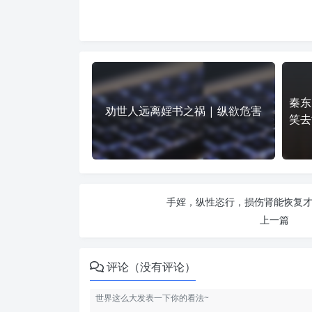
秦东
劝世人远离婬书之祸 | 纵欲危害
笑去
手婬，纵性恣行，损伤肾能恢复才怪
上一篇
评论（没有评论）