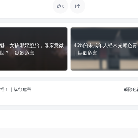
0
魁：女孩邪婬堕胎，母亲竟微
46%的未成年人经常光顾色
世？ | 纵欲危害
| 纵欲危害
！ | 纵欲危害
戒除色