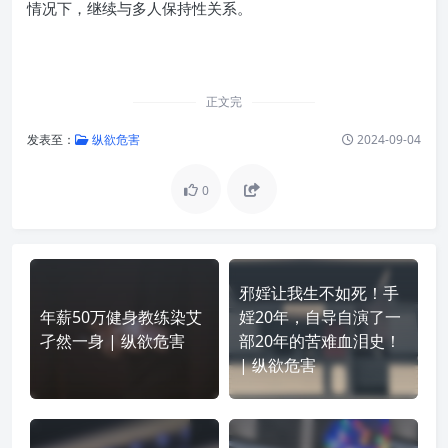
情况下，继续与多人保持性关系。
正文完
发表至：
纵欲危害
2024-09-04
0
邪婬让我生不如死！手
年薪50万健身教练染艾
婬20年，自导自演了一
孑然一身 | 纵欲危害
部20年的苦难血泪史！
| 纵欲危害