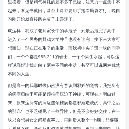
里摆着，但是精气神耗的差不多了已经，注意力一点集中不
起来，看见书就困，甚至上课都要用手拖着脑袋才行，晚自
习刚开始就直接趴在桌子上昏迷了。
就这样，我成了老师家长中的学混子，到最后混完了高中，
进入了一个民办的野鸡大学并且也没有读完，接下来大家可
想而知，现在正在艰辛的生活，而我初中尖子班一块的同学
们，一个个都是985.211的硕士，一个个风生水起，可以这
样说邪婬让我走向了两种不同的生活，甚至可以说两种截然
不同的人生。
但是高一的我那时候仍然没有意识到邪婬的危害，我把所有
的病症归结于可能是颈椎病压迫了神经，可现在才明白过
来，原来这所有的病症连颈椎病都是邪婬造成的，高中之后
的那几年也不乏碰见了一些异性，但是不会好好交往，在一
块只会想男女之间那点事儿，再到后来整个一h脑，只要碰
见看见女的，条件反射似得就浮想连篇，再到后来抑郁，社