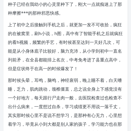
种子已经在我幼小的心灵里种下了，刚大一点就痴迷上了那
种摩擦***的那种邪恶快感。
上了初中之后接触到手机之后，就更加一发不可收拾，疯狂
的在被窝里，刷h小说，h图，高中有了智能手机之后就疯狂
的看h视频，频繁的手艺，有时候甚至达到一天好几次，可
能是从小身体底子比较好，脑力充沛，从小学到初中一直名
列前矛，在全县都能排上名次，中考免考进了县重点高中，
但是症状终于在高一的时候爆发了！
那时候头晕，耳鸣，脑鸣，神经衰弱，晚上睡不着，白天嗜
睡，乏力，肌肉跳动，颈椎僵直，总之说全身上下感觉没有
一个好地方，每天跟行尸走肉一般，去医院检查过也检查不
出什么病来，一度想过自杀，学习成绩更不用说一落千丈，
其实那时候心里不是说不想学习，是那种有心无力，心里想
着学习，毕竟从小到大都是别人家的孩子，学习能力也在那