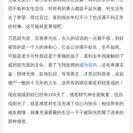
恐不敢和女生交往，对所有的事儿都提不起兴趣。对生活失
去了希望，得过且过。直到现在年纪不小了也没遇不到正常
的对像。这可能就是果报吧。
万恶婬为首，百善孝为先，古人的话说的一点都不假，邪婬
摧毁的是一个人的身和心。它会让你痛不欲生，生不如死。
可能是老天可怜我还是个孝顺的孩子，直到去年我接触到了
戒邪婬方面的文化，看了飞翔老师的
戒为良药
，还有寿康宝
鉴，阴律无情，欲海乱回，等等善文，才意识到原来，这如
僵尸一般的十几年的人生，这所有的病症都是邪婬造成的！
现在我戒邪婬已经有200天了，感觉精气神全面恢复，也自
信阳光了，就是感觉对生活充满了信心与快乐，相信所有的
戒友都懂，就像充满雾霾的生活一下子被阳光照耀了进来的
那种感觉。