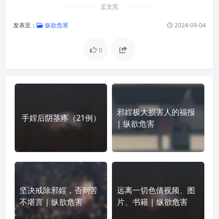
正文完
发表至：
纵欲危害
2024-09-04
0
邪婬极大损害人的福报
手婬后阴茎疼（21例）
| 纵欲危害
坚决戒除邪婬，否则苦
远离一切色倩视频、图
不堪言 | 纵欲危害
片、书籍 | 纵欲危害