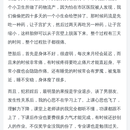
个小卫生所做了药物流产，因为怕在市区医院被人发现，我
们偷偷把四十多天的一个小生命给堕掉了。那时候药流是先
吃一种药，让子宫扩大，然后过两天再吃另一种药，让子宫
缩小，这样胎卵可以从子宫壁上脱落下来。整个过程有三天
的时间，整个过程肚子都很痛。
堕胎后，首先是身体不好，很虚弱，每次来月经会延迟，而
且来的时候非常痛，有时候疼得要吃止痛片才能直起身。平
常小腹也会隐隐作痛。还有睡觉的时候常会有梦魇，被鬼靠
近，睡不安稳，身体瘦了很多。
而且，犯邪婬后，最明显的果报是学业退步。谈了男朋友、
发生性关系后，我的心思不在学习上了。上课心思也飞了，
理解力下降，课堂上老师讲的我完全都听不懂，功课都跟不
上了，下课后作业也要费很多力气才能完成，有时候还抄别
人的作业。不仅奖学金没我的份了，专业课也是勉强过关。