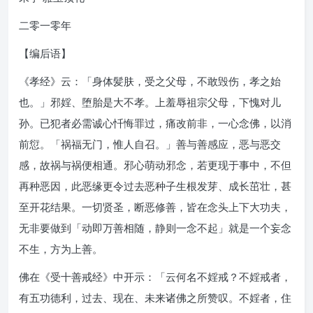
二零一零年
【编后语】
《孝经》云：「身体髪肤，受之父母，不敢毁伤，孝之始
也。」邪婬、堕胎是大不孝。上羞辱祖宗父母，下愧对儿
孙。已犯者必需诚心忏悔罪过，痛改前非，一心念佛，以消
前愆。「祸福无门，惟人自召。」善与善感应，恶与恶交
感，故祸与祸便相通。邪心萌动邪念，若更现于事中，不但
再种恶因，此恶缘更令过去恶种子生根发芽、成长茁壮，甚
至开花结果。一切贤圣，断恶修善，皆在念头上下大功夫，
无非要做到「动即万善相随，静则一念不起」就是一个妄念
不生，方为上善。
佛在《受十善戒经》中开示：「云何名不婬戒？不婬戒者，
有五功德利，过去、现在、未来诸佛之所赞叹。不婬者，住