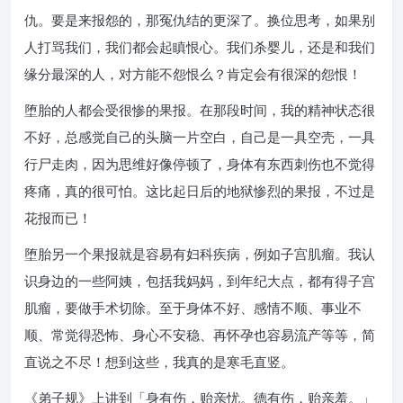
仇。要是来报怨的，那冤仇结的更深了。换位思考，如果别
人打骂我们，我们都会起瞋恨心。我们杀婴儿，还是和我们
缘分最深的人，对方能不怨恨么？肯定会有很深的怨恨！
堕胎的人都会受很惨的果报。在那段时间，我的精神状态很
不好，总感觉自己的头脑一片空白，自己是一具空壳，一具
行尸走肉，因为思维好像停顿了，身体有东西刺伤也不觉得
疼痛，真的很可怕。这比起日后的地狱惨烈的果报，不过是
花报而已！
堕胎另一个果报就是容易有妇科疾病，例如子宫肌瘤。我认
识身边的一些阿姨，包括我妈妈，到年纪大点，都有得子宫
肌瘤，要做手术切除。至于身体不好、感情不顺、事业不
顺、常觉得恐怖、身心不安稳、再怀孕也容易流产等等，简
直说之不尽！想到这些，我真的是寒毛直竖。
《弟子规》上讲到「身有伤，贻亲忧。德有伤，贻亲羞。」