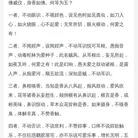
佛威仪，身香如佛。何等为五？
一者、不动眼识，不视婬色，设见色时如见粪虫，如刀入
心，如火烧眼，心不起爱；无常所切，眼火横动，何爱之
有！
二者、不闻婬声，设闻婬声，不动耳识悦可耳根。愚痴音
声，动毒蛇林为爱种子，此名贼风。从耳根出，妄见所起，
如夜叉吟，何爱之有！此是幻响，愚夫爱之鼓动诸根，是露
人声，从痴爱河，顺五欲流；深知是贼，不动耳识。
三者、鼻根嗅香。当知是香从八风起，痴风鼓动，爱风吹
来，花等诸香从妄想生，颠倒横有从鼻识起，横言是香，或
称美味，鼻识惊动，草木众花皆称是香。如来摄身，不嗅香
臭，体解非真，不赞香触。
四者、不动舌识，不说世利，不赞婬事，口终不说婬欲触
乐，不住狂惑黐胶屋宅，亦不乐说可爱乐事，增长无明，五