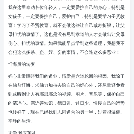
我在这里奉劝各位年轻人，一定要爱护自己的身心，特别是
女孩子，一定要保护自己，爱护自己，特别是要学习圣贤教
育！学习了圣贤教育，就不会做这些让自己减寿折福，让父
母担忧的事情了。这也是没有尽到孝道的人才会做出让父母
伤心、担忧的事情。如果我能早点学到这些道理，我想我不
会犯这么多杀、盗、婬、妄的事情，不会造这么多恶业！
忏悔后的转变
婬心非常障碍我们的道业，情爱是六道轮回的根因。我除了
在佛前忏悔，求佛力加持去除自己的婬心外，还尽量避免看
到或听到让人有邪思邪念的视频、图片、音乐等，保护自己
的清凈心。亲近善知识，德日进、过日少。慢慢自己的运势
也转好了，现在已经找到志同道合的另一半，过着很温馨、
平静的生活。
末学 雅玉顶礼