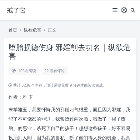
戒了它
首页
纵欲危害
正文
堕胎损德伤身 邪婬削去功名 | 纵欲危
害
103
次阅读
没有评论
共计 3238 个字符，预计需要花费 9 分钟才能阅读完成。
作者：雅 玉
末学雅玉，我要忏悔我的邪婬习气很重，而且因为邪婬，我
犯了不可饶恕的罪过，我曾堕过两次胎，我做了「损子堕
胎」的恶业，杀死了自己的孩子！想想这些孩子，好不容易
投胎到人间，因为我的自私，断了他们得人身的机会，我真