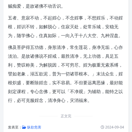
贼痴爱，是故诸佛不动舌识。
五者、意寂不动，不起婬心，不念婬事，不想婬乐，不动婬
根，婬识不转，如解脱心，住寂灭处，处常乐城，安稳无
为，随学佛心，住真如际，一向入于十八大空、九种涅盘。
佛及菩萨得五功德，身形清净，常生莲花，身净无垢，心亦
淡泊。是故诸佛说不婬戒，最胜清净，无上功德，具足五
利，赞叹称美，为解脱因，不可穷尽。婬为极重无索系缚，
譬如老象，溺五欲泥，普为一切诸罪根本。」末法众生，婬
根炽盛，要断除婬念，实不容易。不但要远离恶缘，最好能
刻定课程，专心念佛，更可以「不净观」为辅助，能特之以
行，必可克服婬念，清净身心，灾消福来。
正文完
发表至：
纵欲危害
2024-09-04