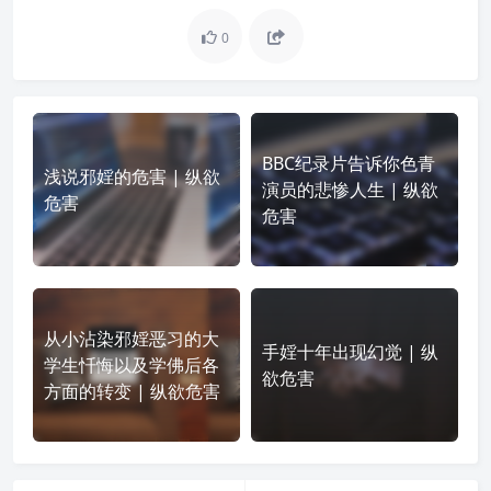
0
BBC纪录片告诉你色青
浅说邪婬的危害 | 纵欲
演员的悲惨人生 | 纵欲
危害
危害
从小沾染邪婬恶习的大
手婬十年出现幻觉 | 纵
学生忏悔以及学佛后各
欲危害
方面的转变 | 纵欲危害