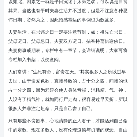
该如此。因素之一就是平日沉迷于床第之欢，可以说是自食
其果。当然也有平时夫妻生活并不过度，但是不注意各种忌
讳日期，贸然为之，因此招感霉运的事例也为数甚多。
夫妻生活，在忌讳之日一定要注意节制，如：祖先亡忌日 、
父母诞日、父母忌日、夫妻双方诞日、拈香持斋供谢佛日。
夫妻房事戒期表，专栏中有一章节，会详细说明，大家可将
专栏加入书架，以便查阅。
人们常讲：“生死有命，富贵在天。”其实很多人之所以过早
去世，由于贪爱色欲，直接导致的，占十分之四，间接的也
占十分之四，因为邪婬会使人身体亏损，消耗精、气、神，
人没有了精气神，就如同行尸走肉，很容易过早夭折，所以
很多人并非注定短命，只是自己害了自己。
只有那些不贪欲事、心地清静的正人君子，才能活到自己命
中的定数。现在多数人，没有伦理道德与贞洁的观念。自由