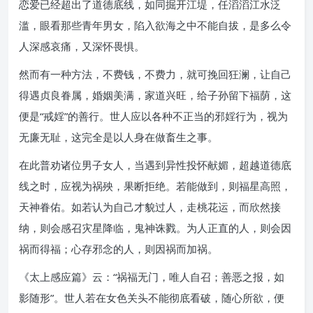
恋爱已经超出了道德底线，如同掘开江堤，任滔滔江水泛
滥，眼看那些青年男女，陷入欲海之中不能自拔，是多么令
人深感哀痛，又深怀畏惧。
然而有一种方法，不费钱，不费力，就可挽回狂澜，让自己
得遇贞良眷属，婚姻美满，家道兴旺，给子孙留下福荫，这
便是“戒婬”的善行。世人应以各种不正当的邪婬行为，视为
无廉无耻，这完全是以人身在做畜生之事。
在此普劝诸位男子女人，当遇到异性投怀献媚，超越道德底
线之时，应视为祸殃，果断拒绝。若能做到，则福星高照，
天神眷佑。如若认为自己才貌过人，走桃花运，而欣然接
纳，则会感召灾星降临，鬼神诛戮。为人正直的人，则会因
祸而得福；心存邪念的人，则因祸而加祸。
《太上感应篇》云：“祸福无门，唯人自召；善恶之报，如
影随形”。世人若在女色关头不能彻底看破，随心所欲，便