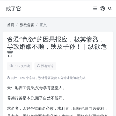
戒了它
首页
纵欲危害
正文
贪爱“色欲”的因果报应，极其惨烈，
导致婚姻不顺，殃及子孙！ | 纵欲危
害
112
次阅读
没有评论
共计 1460 个字符，预计需要花费 4 分钟才能阅读完成。
天生地养宝贵身,父母孕育堂堂人。
养德行善是本分,顺乎自然不婬邪。
求名者，因好色欲而名必败；求利者，因好色欲而必丧利；