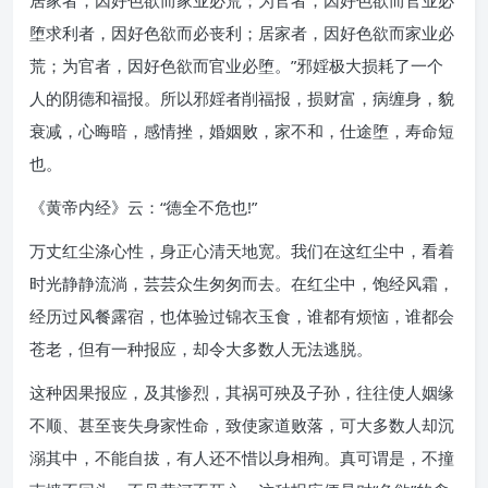
居家者，因好色欲而家业必荒；为官者，因好色欲而官业必
堕求利者，因好色欲而必丧利；居家者，因好色欲而家业必
荒；为官者，因好色欲而官业必堕。”邪婬极大损耗了一个
人的阴德和福报。所以邪婬者削福报，损财富，病缠身，貌
衰减，心晦暗，感情挫，婚姻败，家不和，仕途堕，寿命短
也。
《黄帝内经》云：“德全不危也!”
万丈红尘涤心性，身正心清天地宽。我们在这红尘中，看着
时光静静流淌，芸芸众生匆匆而去。在红尘中，饱经风霜，
经历过风餐露宿，也体验过锦衣玉食，谁都有烦恼，谁都会
苍老，但有一种报应，却令大多数人无法逃脱。
这种因果报应，及其惨烈，其祸可殃及子孙，往往使人姻缘
不顺、甚至丧失身家性命，致使家道败落，可大多数人却沉
溺其中，不能自拔，有人还不惜以身相殉。真可谓是，不撞