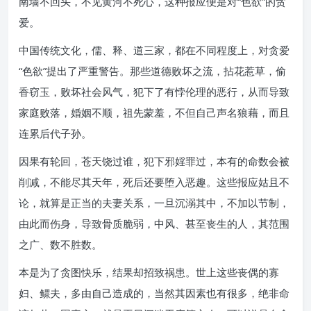
南墙不回头，不见黄河不死心，这种报应便是对“色欲”的贪
爱。
中国传统文化，儒、释、道三家，都在不同程度上，对贪爱
“色欲”提出了严重警告。那些道德败坏之流，拈花惹草，偷
香窃玉，败坏社会风气，犯下了有悖伦理的恶行，从而导致
家庭败落，婚姻不顺，祖先蒙羞，不但自己声名狼藉，而且
连累后代子孙。
因果有轮回，苍天饶过谁，犯下邪婬罪过，本有的命数会被
削减，不能尽其天年，死后还要堕入恶趣。这些报应姑且不
论，就算是正当的夫妻关系，一旦沉溺其中，不加以节制，
由此而伤身，导致骨质脆弱，中风、甚至丧生的人，其范围
之广、数不胜数。
本是为了贪图快乐，结果却招致祸患。世上这些丧偶的寡
妇、鳏夫，多由自己造成的，当然其因素也有很多，绝非命