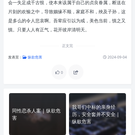
会一失足成千古恨，使本来该属于自己的贞良眷属，断送在
片刻的欢愉之中，导致姻缘不顺，家庭不和，殃及子孙，这
是多么的令人悲哀啊。吾辈应引以为戒，美色当前，慎之又
慎。只要人人有正气，花开彼岸清明天。
正文完
发表至：
纵欲危害
2024-09-04
0
我哥们中标的亲身经
同性恋杀人案 | 纵欲危
历，安全套并不安全 |
害
纵欲危害