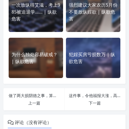
一次放纵得艾滋，考上9
强烈建议大家农历5月份
85被迫退学…… | 纵欲
不要放纵婬欲 | 纵欲危
危害
害
为什么独处容易破戒？
犯婬买房亏损数万 | 纵
| 纵欲危害
欲危害
做了两大损阴德之事，算命先生再次看到我大吃一惊：你的面相怎么变得差了这么多？ | 纵欲危害
这件事，令他福报大涨，高人说他贱相变为贵相，将来定会大富大贵 | 纵欲危害
上一篇
下一篇
评论（没有评论）