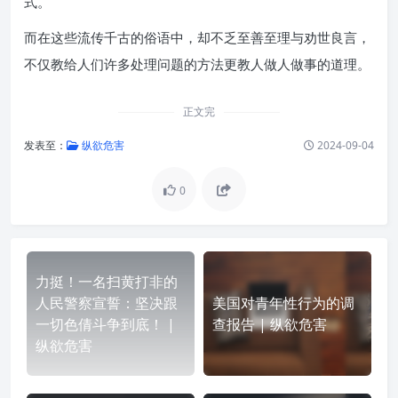
式。
而在这些流传千古的俗语中，却不乏至善至理与劝世良言，
不仅教给人们许多处理问题的方法更教人做人做事的道理。
正文完
发表至：
纵欲危害
2024-09-04
0
力挺！一名扫黄打非的
人民警察宣誓：坚决跟
美国对青年性行为的调
一切色倩斗争到底！ |
查报告 | 纵欲危害
纵欲危害