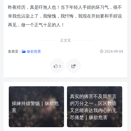
昨夜经历，真是吓煞人也！当下年轻人手婬的坏习气，很不
幸我也沾染上了，我惭愧，我忏悔，我现在开始要和手婬说
再见，做一个正气十足的人！
正文完
发表至：
纵欲危害
2024-09-04
0
真实的痛苦不及我所言
操練持續警惕 | 纵欲危
的万分之一，区区数语
害
又岂能表达我内心的无
尽痛楚 | 纵欲危害