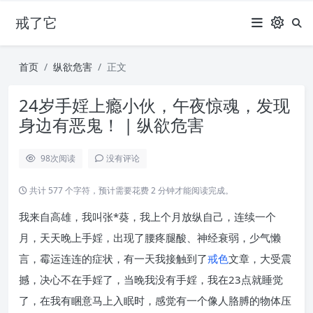
戒了它
首页
纵欲危害
正文
24岁手婬上瘾小伙，午夜惊魂，发现
身边有恶鬼！ | 纵欲危害
98
次阅读
没有评论
共计 577 个字符，预计需要花费 2 分钟才能阅读完成。
我来自高雄，我叫张*葵，我上个月放纵自己，连续一个
月，天天晚上手婬，出现了腰疼腿酸、神经衰弱，少气懒
言，霉运连连的症状，有一天我接触到了
戒色
文章，大受震
撼，决心不在手婬了，当晚我没有手婬，我在23点就睡觉
了，在我有睏意马上入眠时，感觉有一个像人胳膊的物体压