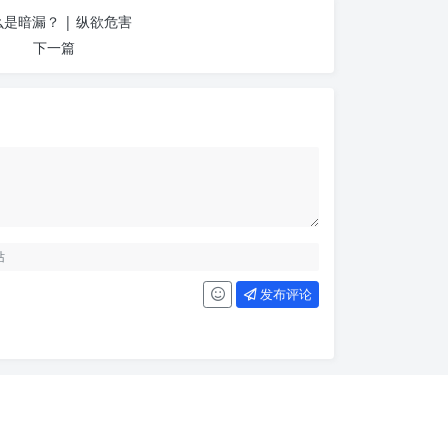
是暗漏？ | 纵欲危害
下一篇
发布评论