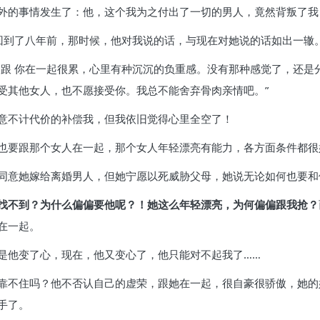
外的事情发生了：他，这个我为之付出了一切的男人，竟然背叛了我
回到了八年前，那时候，他对我说的话，与现在对她说的话如出一辙
，跟 你在一起很累，心里有种沉沉的负重感。没有那种感觉了，还是
受其他女人，也不愿接受你。我总不能舍弃骨肉亲情吧。”
意不计代价的补偿我，但我依旧觉得心里全空了！
也要跟那个女人在一起，那个女人年轻漂亮有能力，各方面条件都很
同意她嫁给离婚男人，但她宁愿以死威胁父母，她说无论如何也要和
找不到？为什么偏偏要他呢？！她这么年轻漂亮，为何偏偏跟我抢？
在一起。
是他变了心，现在，他又变心了，他只能对不起我了……
靠不住吗？他不否认自己的虚荣，跟她在一起，很自豪很骄傲，她的
手了。