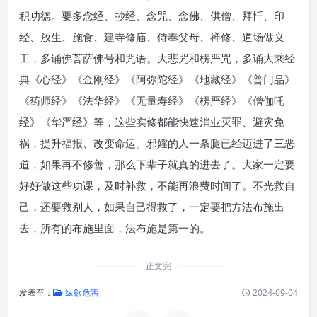
积功德。要多念经、抄经、念咒、念佛、供僧、拜忏、印
经、放生、施食、建寺修庙、侍奉父母、禅修、道场做义
工，多诵佛菩萨佛号和咒语。大悲咒和楞严咒，多诵大乘经
典《心经》《金刚经》《阿弥陀经》《地藏经》《普门品》
《药师经》《法华经》《无量寿经》《楞严经》《僧伽吒
经》《华严经》等，这些实修都能快速消业灭罪、避灾免
祸，提升福报、改变命运。邪婬的人一条腿已经迈进了三恶
道，如果再不修善，那么下辈子就真的进去了。大家一定要
好好做这些功课，及时补救，不能再浪费时间了。不光救自
己，还要救别人，如果自己得救了，一定要把方法布施出
去，所有的布施里面，法布施是第一的。
正文完
发表至：
纵欲危害
2024-09-04