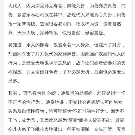
现代人，因为深受邪见毒害，鲜能为善，为善亦少真善，纯
善。多掺杂私心利欲在其中。故现代人果能真心为善，则善
报一定来得快。道理很容易明白。物以稀为贵，贵者自然
尊。天乐人欢，鬼神钦敬，快报自然，毋容置疑。
要知道，杀人的惨毒，仅被杀著一人身死。但婬污了对方，
却如同杀害了对方数代的家族声誉。因此强奸或婬污他人的
行为，是最受天地鬼神所震怒的，故而让犯婬者受惨烈的灾
祸报应。并且贪婬好色者，子孙必定夭折，后嗣也必定无法
昌盛。
其实，“万恶婬为首”的婬，通常指的是邪婬，邪婬是指“一切
不正当的性行为”。通俗地讲，不受社会道德所认可的男女
关系及自渎性行为，均可理解为“不正当的性行为”。因为不
正当，故为恶，又因此恶最为“享受”而令人欲罢不能、最能
令凡夫俗子飞蛾扑火地做出一些不知廉耻、丧失理智、无良