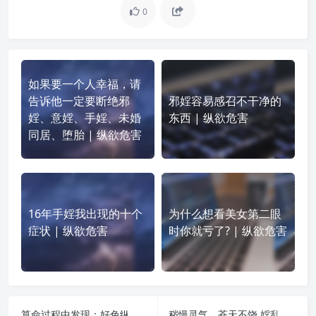
0
如果要一个人幸福，请
告诉他一定要断绝邪
邪婬容易感召不干净的
婬、意婬、手婬、未婚
东西 | 纵欲危害
同居、堕胎 | 纵欲危害
16年手婬我出现的十个
为什么想看美女第二眼
症状 | 纵欲危害
时你就亏了? | 纵欲危害
算命过程中发现：好色纵欲邪婬的真实危害！ | 纵欲危害
秽慢灵气，苍天不饶 婬乱者身上常见的8种怪象 | 纵欲危害