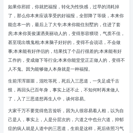
如果你邪婬，你就把福报，转化为性快感，过早的消耗掉
了，那么你本来应该享受的好福报，全部降了等级，本来你
能念本一的，最后上了大专;本来你能住别墅的，住进了套
房;本来你英俊潇洒美丽动人的，变得形容猥琐，气质不佳，
甚至现出饿鬼相;本来脑子好好的，变得不会说话，不会做
事;本来能有好伴侣的，结果找了个品行很差的;本来能有好
工作的，变成做下等行业;本来你能堂堂正正做人的，变得不
人不鬼。因为能够做人本身就是一种福报。
生前浑浑噩噩，混吃等死，死后入三恶道，一失足成千古
恨，再回头已百年身，事实上还不止，不知何时再来做人
了，入了三恶道想再生人中，谈何容易。
大家千万不要觉得危言耸听，因为人很容易着人相，以为自
己是人，事实上，人是分层次的，六道之中也分六道，抑郁
症的病人就是人道中的三恶道，生前是这样，死后依照习气