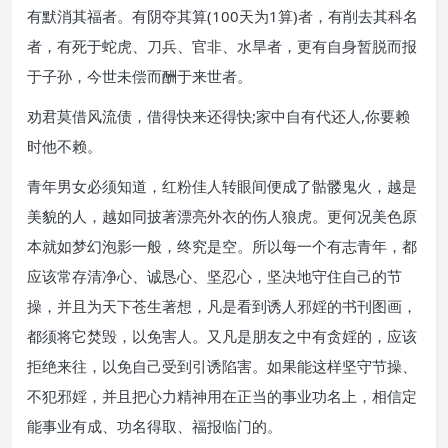
有默消其福者。有阴夺其算(100天为1算)者，有削去其科名
者，有死于蛇虎、刀兵、官非、水旱者，更有自身暂脱而报
于子孙，今世未偿而酬于来世者。
劝君莫借风流债，借得快来还得快;家中自有代还人,你要赖
时他不赖。
青年男女必须知道，红粉佳人转眼间便成了骷髅鬼火，越是
美貌的人，越如同披著漂亮外衣的伤人狼虎。更何况美色原
本就如梦幻泡影一般，终究是空。所以每一个有志青年，都
应该常存清净心、诚恳心、坚忍心，坚决地守住自己的节
操，并且为天下苍生著想，凡是看到诱人邪婬的书刊图画，
都须将它焚毁，以免害人。又凡是朋友之中有贪婬的，应该
拒绝来往，以免自己受到引诱陷害。如果能这样坚守节操、
不犯邪婬，并且把心力精神用在正当的事业功名上，相信定
能事业有成、功名得取、福报临门的。