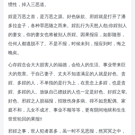
惯性，掉入三恶道。
婬是万恶之首，是万恶之源。好色纵欲、邪婬就是打开了潘
多拉盒子，各种罪恶随之而来。婬乱行为天怒人怨;你婬别人
的妻女，你的妻女也将被别人所婬。因果报应，如影随形，
任何人都逃脱不了。不是不报，时候未到，报应到时，悔之
晚矣。
心存婬念会大大损害人的福德，会给人的生活、事业带来巨
大的危害。于自己妻子、丈夫不知道满足的人就是好色、贪
婬、多婬的人，不单指的是行为上，在意念上多婬，也是贪
婬、多婬的人。放纵自己嫖妓的人也一定是好色、好婬之辈,
好色、邪婬之人损福报，招致伤身多病、得不如意配偶、家
庭不和，儿女不成才、事业不顺等等，更有阴间地狱和生生
世世轮回的果报!!
邪婬之事，世人犯者甚多，虽一时不见恶报，然冥冥之中，