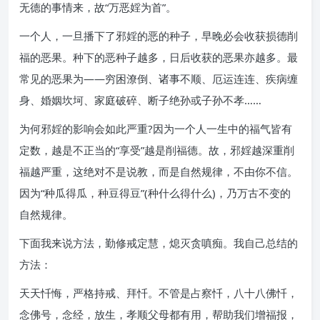
无德的事情来，故“万恶婬为首”。
一个人，一旦播下了邪婬的恶的种子，早晚必会收获损德削
福的恶果。种下的恶种子越多，日后收获的恶果亦越多。最
常见的恶果为——穷困潦倒、诸事不顺、厄运连连、疾病缠
身、婚姻坎坷、家庭破碎、断子绝孙或子孙不孝……
为何邪婬的影响会如此严重?因为一个人一生中的福气皆有
定数，越是不正当的“享受”越是削福德。故，邪婬越深重削
福越严重，这绝对不是说教，而是自然规律，不由你不信。
因为“种瓜得瓜，种豆得豆”(种什么得什么)，乃万古不变的
自然规律。
下面我来说方法，勤修戒定慧，熄灭贪嗔痴。我自己总结的
方法：
天天忏悔，严格持戒、拜忏。不管是占察忏，八十八佛忏，
念佛号，念经，放生，孝顺父母都有用，帮助我们增福报，