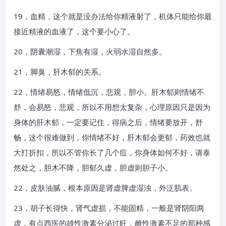
19，血精，这个就是没办法给你精液射了，机体只能给你最
接近精液的血液了，这个要小心了。
20，阴囊潮湿，下焦有湿，火弱水湿自然多。
21，脚臭，肝木郁的关系。
22，情绪易怒，情绪低沉，悲观，胆小。肝木郁则情绪不
舒，会易怒，悲观，所以不用想太复杂，心理原因只是因为
身体的肝木郁，一定要记住，得病之后，情绪要放开，舒
畅，这个很难做到，你情绪不好，肝木郁会更郁，药效也就
大打折扣，所以不管你长了几个痘，你身体如何不好，请泰
然处之，胆木不降，胆郁久虚，胆虚则胆子小。
22，皮肤油腻，根本原因是肾虚脾虚湿浊，外泛肌表。
23，胡子长得快，肾气虚损，不能固精，一般是肾阴阳两
虚，有点西医的雄性激素分泌过旺，雌性激素不足的那种感