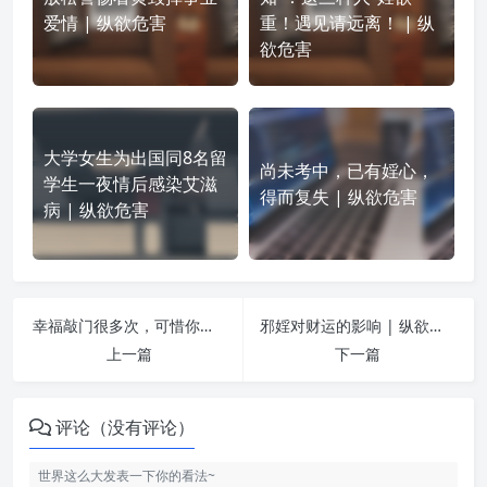
爱情 | 纵欲危害
重！遇见请远离！ | 纵
欲危害
大学女生为出国同8名留
尚未考中，已有婬心，
学生一夜情后感染艾滋
得而复失 | 纵欲危害
病 | 纵欲危害
幸福敲门很多次，可惜你不在家 | 纵欲危害
邪婬对财运的影响 | 纵欲危害
上一篇
下一篇
评论（没有评论）