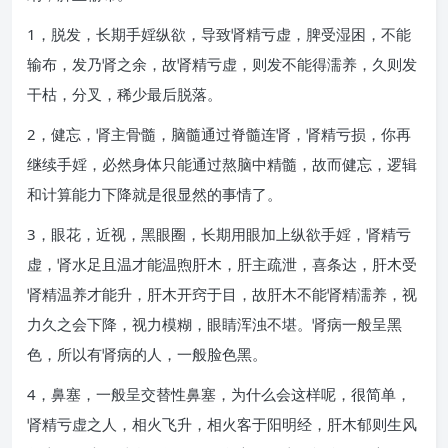
1，脱发，长期手婬纵欲，导致肾精亏虚，脾受湿困，不能
输布，发乃肾之余，故肾精亏虚，则发不能得濡养，久则发
干枯，分叉，稀少最后脱落。
2，健忘，肾主骨髓，脑髓通过脊髓连肾，肾精亏损，你再
继续手婬，必然身体只能通过熬脑中精髓，故而健忘，逻辑
和计算能力下降就是很显然的事情了。
3，眼花，近视，黑眼圈，长期用眼加上纵欲手婬，肾精亏
虚，肾水足且温才能温煦肝木，肝主疏泄，喜条达，肝木受
肾精温养才能升，肝木开窍于目，故肝木不能肾精濡养，视
力久之会下降，视力模糊，眼睛浑浊不堪。肾病一般呈黑
色，所以有肾病的人，一般脸色黑。
4，鼻塞，一般呈交替性鼻塞，为什么会这样呢，很简单，
肾精亏虚之人，相火飞升，相火客于阳明经，肝木郁则生风