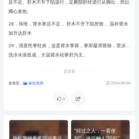
且不足。肝木不升下陷逆行，足厥阴肝经逆行从脚出，所以
脚心发热。
28，痔疮，肾水寒且不足， 肝木不升下陷所致 。温补肾水
加升达肝木
29，强直性脊柱炎，这是肾水寒甚，寒邪凝滞督脉，受凉，
洗冷水澡造成，大温肾水祛寒邪为主。
正文完
发表至：
纵欲危害
2024-09-04
0
“婬过之人，一看便
放松警惕看黄毁掉事业
知”：这三种人“婬欲”