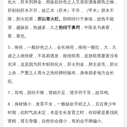
化火，肝木刑肺金，然纵欲好色之人又喜饮酒食腥热之物，
肝郁则肝木不升，故乙木（肝木）不升，（甲木）胆木不
降，胆火犯胃，
所以胃火旺。
阳明经行于鼻络，故热不能
泄，越纵欲，热越多，久之
热结于鼻窍
，中医名为鼻窒，
窒，塞也。
5，痤疮，一般好色之人，会长痤疮，痤疮一般红，大，久
虚之人痤疮硬，不容易透发，痤疮暗黑，皮肤暗黑萎黄没有
光泽，这是因为肝木郁则化火，肝火刑金，肺主皮毛，胆火
上炎，严重之人胃火之热经脾经输布，身体很多地方会长
痘。
7，耳鸣，胆经不降，肾精不足，肾开窍于耳，故耳鸣。
8，身材矮小，发育不全，一般纵欲手婬之人，且在青少年
时期，此时气血未定，本是生长发育之时，你却硬是要伐耗
肾精，肾主骨髓，自然你会瘦小，有的会手脚偏小。