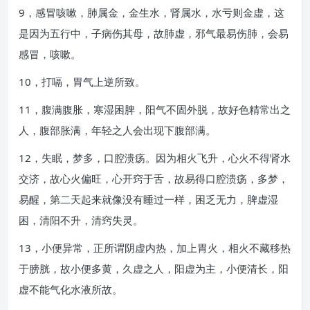
9，感冒咳嗽，肺属金，金生水，肾属水，水亏则金虚，这
是因为五行中，子病伤其母，故肺虚，邪气最易伤肺，会易
感冒，咳嗽。
10，打嗝，胃气上逆所致。
11，腹满腹胀，寒湿困脾，阳气不固外脱，故好色精常出之
人，腹部胀满，年轻之人会出现下腹部满。
12，失眠，梦多，口腔溃疡。因为相火飞升，心火不得肾水
交济，故心火偏旺，心开窍于舌，故易得口腔溃疡，多梦，
易醒，第二天起来就像没有睡过一样，困乏无力，脾虚湿
困，清阳不升，清窍失灵。
13，小便异常，正所谓阴虚内热，加上胃火，相火不藏移热
于膀胱，故小便多黄，久虚之人，阳虚为主，小便清长，阳
虚不能气化水液所故。