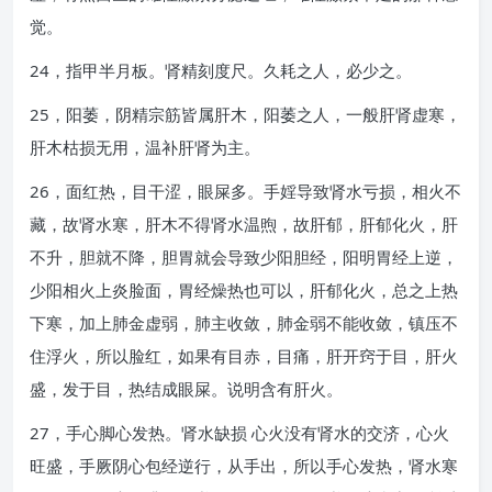
觉。
24，指甲半月板。肾精刻度尺。久耗之人，必少之。
25，阳萎，阴精宗筋皆属肝木，阳萎之人，一般肝肾虚寒，
肝木枯损无用，温补肝肾为主。
26，面红热，目干涩，眼屎多。手婬导致肾水亏损，相火不
藏，故肾水寒，肝木不得肾水温煦，故肝郁，肝郁化火，肝
不升，胆就不降，胆胃就会导致少阳胆经，阳明胃经上逆，
少阳相火上炎脸面，胃经燥热也可以，肝郁化火，总之上热
下寒，加上肺金虚弱，肺主收敛，肺金弱不能收敛，镇压不
住浮火，所以脸红，如果有目赤，目痛，肝开窍于目，肝火
盛，发于目，热结成眼屎。说明含有肝火。
27，手心脚心发热。肾水缺损 心火没有肾水的交济，心火
旺盛，手厥阴心包经逆行，从手出，所以手心发热，肾水寒