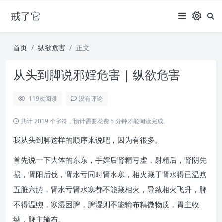
戒了它
首页
纵欲危害
正文
从头到脚说邪婬危害 | 纵欲危害
119
次阅读
没有评论
共计 2019 个字符，预计需要花费 6 分钟才能阅读完成。
我从头到脚这样的顺序来说吧，因为有很多。
首先说一下大体的东东，手婬后肾精亏虚，射精后，肾阴先
损，肾阳后伐，肾水亏同时肾水寒，相火藏于肾水得已温煦
五脏六腑，肾水亏肾水寒都不能藏相火，导致相火飞升，脾
不得温煦，寒湿困脾，脾湿则不能输布精微物质，胃主收
纳，脾主输布。